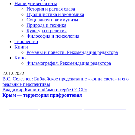
Наши университеты
История и ратная слава
Публицистика и экономика
Социализм и коммунизм
Природа и техника
Культура и религия
Философия и психология
Творчество
Книги
Романы и повести. Рекомендация редактора
Кино
Фильмография. Рекомендация редактора
22.12.2022
В.С. Селезнев: Библейское предсказание «конца света» и его
В.С.
реальные перспективы
Селезнев:
Владимир
Владимир Кашин: «Гимн о гербе СССР»
Библейское
Крым
Кашин:
Крым — территория прифронтовая
предсказание
—
«Гимн
«конца
территория
о
Сайт Коммунистической партии Российской
света»
прифронтовая
гербе
Федерации (КПРФ)
и
СССР»
его
Вверх
реальные
перспективы