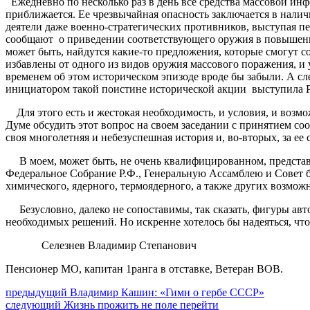
Ежедневно по несколько раз в день все средства массовой ин
приближается. Ее чрезвычайная опасность заключается в наличи
деятели даже военно-стратегических противников, выступая 
сообщают о приведении соответствующего оружия в повышенну
может быть, найдутся какие-то предложения, которые смогут со
избавлены от одного из видов оружия массового поражения, и 
временем об этом историческом эпизоде вроде бы забыли. А с
инициатором такой поистине исторической акции выступила Р
Для этого есть и жестокая необходимость, и условия, и воз
Думе обсудить этот вопрос на своем заседании с принятием с
своя многолетняя и небезуспешная история и, во-вторых, за ее
В моем, может быть, не очень квалифицированном, представл
Федеральное Собрание Р.Ф., Генеральную Ассамблею и Совет 
химического, ядерного, термоядерного, а также других возмо
Безусловно, далеко не сопоставимы, так сказать, фигуры авт
необходимых решений. Но искренне хотелось бы надеяться, ч
Селезнев Владимир Степанович
Пенсионер МО, капитан 1ранга в отставке, Ветеран ВОВ.
Навигация
Предыдущий
предыдущий
Владимир Кашин: «Гимн о гербе СССР»
Следующее
пост:
следующий
Жизнь прожить не поле перейти