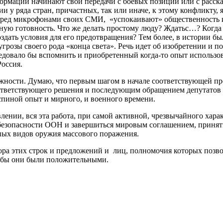
формации начинают свои передачи с боевых позиций или с расск
и у ряда стран, причастных, так или иначе, к этому конфликту,
перед микрофонами своих СМИ, «успокаивают» общественность 
ю готовность. Что же делать простому люду? Ждатьс…? Когда ж
здать условия для его предотвращения? Тем более, в истории бы
угрозы своего рода «конца света». Речь идет об изобретении и 
ледовало бы вспомнить и приобретенный когда-то опыт использ
оссия.
можности. Думаю, что первым шагом в начале соответствующей 
оответствующего решения и последующим обращением депутатов 
 спиной опыт и мирного, и военного времени.
ении, вся эта работа, при самой активной, чрезвычайного хар
безопасности ООН и завершиться мировым соглашением, принят
жных видов оружия массового поражения.
ора этих строк и предложений и лиц, полномочия которых позв
тобы они были положительными.