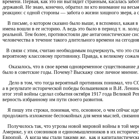
времени. Первая, как это ни выглядит странным, касалась заб
державой. Не знаю, конечно, обратил ли кто внимание на ве
реакцию: с одной стороны — забота о жизни хищного зверя, а
В письме, о котором сказано было выше, я вспомнил, какая в 
имена вошли в ее историю. А ведь это было в период т. н. хо
реальной. Тем более, противостояли две антагонистические си
человечества в течение такого длительного времени на сегодн
В связи с этим, считаю необходимым подчеркнуть, что это ст
вероятному классовому противнику. Правда, к великому сожал
Оказалось, что в свое время одновременное существование д
было в советские годы. Почему? Выскажу свое личное мнение.
Дело в том, что тогда вероятный противник понимал, что ССС
а в результате исторической победы большевиков и В.И. Лени
итог этой войны сделал события октября 1917 года Великой Ре
верность избранному им пути своего развития.
Я пишу эти строки, понимая, что, основное, о чем сейчас иде
продолжить изложение беспокойных для меня мыслей, связанны
Получилось так, что угрозы новой мировой войны в той мере, 
Америке, у их союзников и единомышленников в их историческ
Европой. А когда мы стали такими же, как и капиталистическ