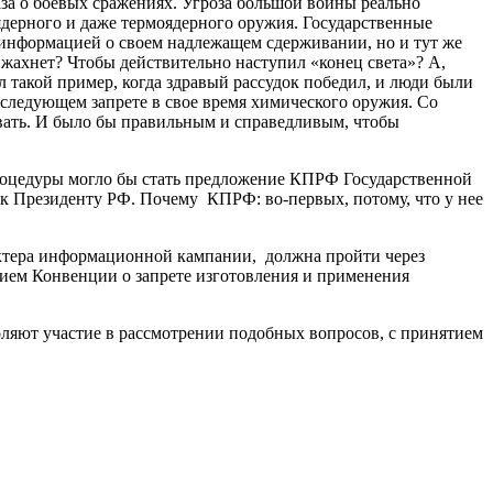
аза о боевых сражениях. Угроза большой войны реально
 ядерного и даже термоядерного оружия. Государственные
информацией о своем надлежащем сдерживании, но и тут же
ахнет? Чтобы действительно наступил «конец света»? А,
л такой пример, когда здравый рассудок победил, и люди были
последующем запрете в свое время химического оружия. Со
овать. И было бы правильным и справедливым, чтобы
процедуры могло бы стать предложение КПРФ Государственной
к Президенту РФ. Почему КПРФ: во-первых, потому, что у нее
актера информационной кампании, должна пройти через
ием Конвенции о запрете изготовления и применения
оляют участие в рассмотрении подобных вопросов, с принятием