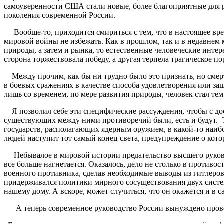
самоуверенности США стали новые, более благоприятные для р
поколения современной России.
Вообще-то, приходится смириться с тем, что в настоящее врем
мировой войны не избежать. Как в прошлом, так и в недавнем 
природы, а затем и рынка, то естественные человеческие инте
сторона торжествовала победу, а другая терпела трагическое п
Между прочим, как бы ни трудно было это признать, но смер
в боевых сражениях в качестве способа удовлетворения или з
лишь со временем, по мере развития природы, человек стал тем
Я позволил себе эти специфические рассуждения, чтобы с дос
существующих между ними противоречий были, есть и будут. 
государств, располагающих ядерным оружием, в какой-то наиб
людей наступит тот самый конец света, предупреждение о кот
Небывалое в мировой истории предательство высшего руковод
все больше нагнетается. Оказалось, дело не столько в противо
военного противника, сделав необходимые выводы из гитлеров
придерживался политики мирного сосуществования двух систем 
нашему дому. А вскоре, может случиться, что он окажется и в
А теперь современное руководство России вынуждено пров