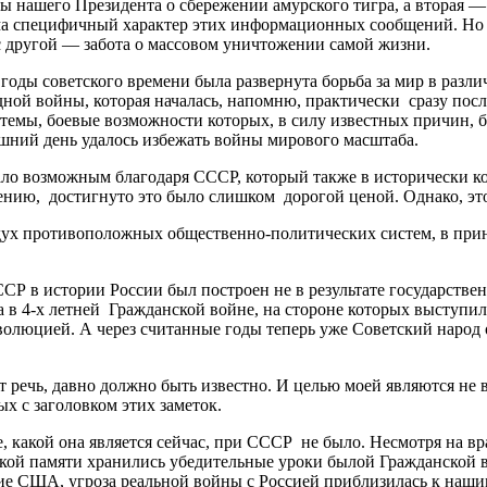
оты нашего Президента о сбережении амурского тигра, а вторая 
сьма специфичный характер этих информационных сообщений. Но
 с другой — забота о массовом уничтожении самой жизни.
годы советского времени была развернута борьба за мир в разл
лодной войны, которая началась, напомню, практически сразу по
стемы, боевые возможности которых, в силу известных причин, б
яшний день удалось избежать войны мирового масштаба.
ало возможным благодаря СССР, который также в исторически к
ению, достигнуто это было слишком дорогой ценой. Однако, это
ух противоположных общественно-политических систем, в прин
Р в истории России был построен не в результате государстве
на в 4-х летней Гражданской войне, на стороне которых выступ
волюцией. А через считанные годы теперь уже Советский народ 
т речь, давно должно быть известно. И целью моей являются не
х с заголовком этих заметок.
какой она является сейчас, при СССР не было. Несмотря на вра
ой памяти хранились убедительные уроки былой Гражданской во
ие США, угроза реальной войны с Россией приблизилась к нашим