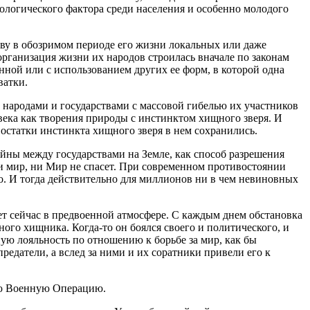
ологического фактора среди населения и особенно молодого
ству в обозримом периоде его жизни локальных или даже
организация жизни их народов строилась вначале по законам
нной или с использованием других ее форм, в которой одна
ватки.
народами и государствами с массовой гибелью их участников
века как творения природы с инстинктом хищного зверя. И
, остатки инстинкта хищного зверя в нем сохранились.
йны между государствами на Земле, как способ разрешения
 мир, ни Мир не спасет. При современном противостоянии
о. И тогда действительно для миллионов ни в чем невиновных
т сейчас в предвоенной атмосфере. С каждым днем обстановка
ного хищника. Когда-то он боялся своего и политического, и
ую лояльность по отношению к борьбе за мир, как бы
редатели, а вслед за ними и их соратники привели его к
ную Военную Операцию.