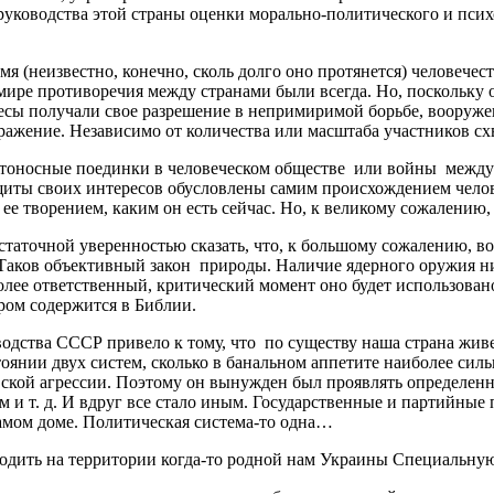
уководства этой страны оценки морально-политического и псих
я (неизвестно, конечно, сколь долго оно протянется) человече
мире противоречия между странами были всегда. Но, поскольку 
ресы получали свое разрешение в непримиримой борьбе, вооруже
оражение. Независимо от количества или масштаба участников сх
тоносные поединки в человеческом обществе или войны между 
ащиты своих интересов обусловлены самим происхождением чело
 ее творением, каким он есть сейчас. Но, к великому сожалению
таточной уверенностью сказать, что, к большому сожалению, во
Таков объективный закон природы. Наличие ядерного оружия ни
олее ответственный, критический момент оно будет использован
ором содержится в Библии.
ства СССР привело к тому, что по существу наша страна живе
стоянии двух систем, сколько в банальном аппетите наиболее силь
ской агрессии. Поэтому он вынужден был проявлять определенн
и т. д. И вдруг все стало иным. Государственные и партийные п
 самом доме. Политическая система-то одна…
одить на территории когда-то родной нам Украины Специаль