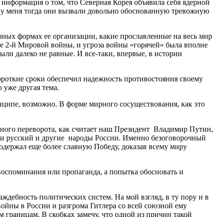
— информация о том, что Северная Корея объявила себя ядерной
 у меня тогда они вызвали довольно обоснованную тревожную
ичных формах ее организации, какие прославленные на весь мир
сле 2-й Мировой войны, и угроза войны «горячей» была вполне
ыли далеко не равные. И все-таки, впервые, в истории
ороткие сроки обеспечил надежность противостояния своему
 уже другая тема.
ципе, возможно. В форме мирного сосуществования, как это
нного переворота, как считает наш Президент Владимир Путин,
или русский и другие народы России. Именно безоговорочный
одержал еще более славную Победу, доказав всему миру
 воспоминания или пропаганда, а попытка обосновать и
ждебность политических систем. На мой взгляд, в ту пору и в
йны в России и разгрома Гитлера со всей союзной ему
 границам. В скобках замечу, что одной из причин такой