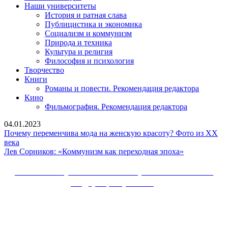
Наши университеты
История и ратная слава
Публицистика и экономика
Социализм и коммунизм
Природа и техника
Культура и религия
Философия и психология
Творчество
Книги
Романы и повести. Рекомендация редактора
Кино
Фильмография. Рекомендация редактора
04.01.2023
Почему переменчива мода на женскую красоту? Фото из XX
Почему
века
переменчива
Лев
Лев Сорников: «Коммунизм как переходная эпоха»
мода
Сорников:
на
«Коммунизм
Сайт Коммунистической партии Российской
женскую
как
Федерации (КПРФ)
красоту?
переходная
Фото
эпоха»
Вверх
из
XX
века