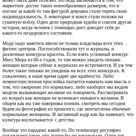
может быть даже полезно. Но беда заключается в том, что
маркетинг достиг таких невообразимых размеров, что в
погоне за какой-то там фигурой девушки стали терять свою
индивидуальность. А некоторые и вовсе стали похожи на
сушеную воблу. Одно дело природная худоба и совсем другая
история, когда человек с помощью диет доводит себя до
какого-то нездорового состояния.
Моду надо заметить ввели не только владельцы всех этих
фитнес центров. Поспособствовали тут и журналы, и
различные конкурсы красоты. Если взять условный конкурс
Мисс Мира из 60-х годов, то там можно увидеть типажи
женщин которые сейчас в журналах не встречаются. И уж тем
более такие типажи не увидишь на всех этих конкурсах. К
сожалению, в наше время царят две крайности. Либо
немногочисленная прослойка пытается навязать нам мысль о
том, что ожирение это нормально, либо наоборот мы видим
модели вызывающие желание их покормить. Рассматривать
их всерьёз как женщин не возникает никакого желания. В
общем как вы уже наверняка поняли, смотреть мы сегодня
будем на фотографии из прошлого, где запечатлены обычные
нормальные женщины. И заглавный кадр как бы намекает, что
культура воспитывается с детства.
Вообще это парадокс какой-то. По телевизору регулярно
показывают такое, что лучше бы не показывали. Одни ток-