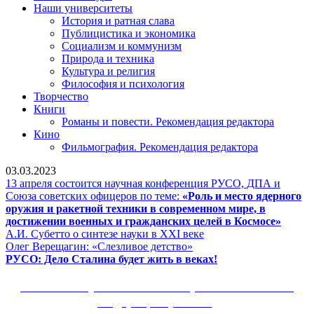
Наши университеты
История и ратная слава
Публицистика и экономика
Социализм и коммунизм
Природа и техника
Культура и религия
Философия и психология
Творчество
Книги
Романы и повести. Рекомендация редактора
Кино
Фильмография. Рекомендация редактора
03.03.2023
13 апреля состоится научная конференция РУСО, ДПА и
Союза советских офицеров по теме:
«Роль и место ядерного
оружия и ракетной техники в современном мире, в
13
достижении военных и гражданских целей в Космосе»
А.И.
апреля
А.И. Субетто о синтезе науки в XXI веке
Олег
Субетто
состои
Олег Верещагин: «Слезливое детство»
Верещагин:
о
РУСО:
научна
РУСО: Дело Сталина будет жить в веках!
«Слезливое
синтезе
Дело
конфе
детство»
науки
Сталина
РУСО,
Сайт Коммунистической партии Российской
в
будет
ДПА
Федерации (КПРФ)
XXI
жить
и