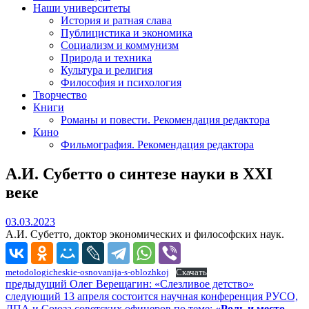
Наши университеты
История и ратная слава
Публицистика и экономика
Социализм и коммунизм
Природа и техника
Культура и религия
Философия и психология
Творчество
Книги
Романы и повести. Рекомендация редактора
Кино
Фильмография. Рекомендация редактора
А.И. Субетто о синтезе науки в XXI
веке
03.03.2023
03.03.2023
А.И. Субетто, доктор экономических и философских наук.
metodologicheskie-osnovanija-s-oblozhkoj
Скачать
Навигация
Предыдущий
предыдущий
Олег Верещагин: «Слезливое детство»
Следующее
пост:
следующий
13 апреля состоится научная конференция РУСО,
по
сообщение:
ДПА и Союза советских офицеров по теме:
«Роль и место