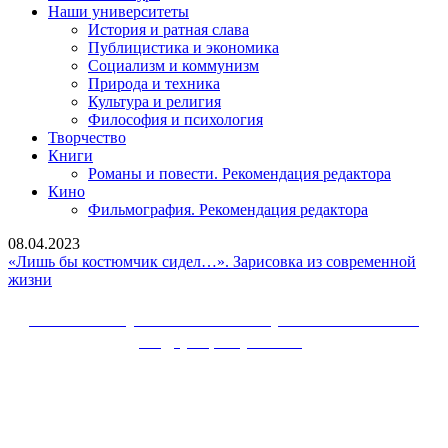
Наши университеты
История и ратная слава
Публицистика и экономика
Социализм и коммунизм
Природа и техника
Культура и религия
Философия и психология
Творчество
Книги
Романы и повести. Рекомендация редактора
Кино
Фильмография. Рекомендация редактора
08.04.2023
«Лишь бы костюмчик сидел…». Зарисовка из современной
«Лишь
жизни
бы
костюмчик
Сайт Коммунистической партии Российской
сидел…».
Федерации (КПРФ)
Зарисовка
из
Вверх
современной
жизни