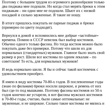
Поэтому с большим трудом из огромного разнообразия только
два пиджака мне подошли. Но когда стал мерять брюки к этим
пиджакам – ни одни мне не подошли. Шьют их с низкой
посадкой и сильно зауженные. Я такие не ношу.
В итоге пришлось покупать не парные пиджак и брюки
(примерно по цвету подходят).
Вернулся я домой и вспомнились мне добрые «застойные»
времена. Помню в СССР невелик был выбор костюмов.
Обычно одного только фасона. Но тогда костюм можно было
покупать даже без примерки. Потому что шили их для
нормальных (стандартных) мужиков. Главное было знать свой
размер и рост. Шили все костюмы по одним лекалам – по
советским! То есть, для нормальных мужиков!
И ведь нормально шили. Я бы и сейчас такой костюмчик с
удовольствием приобрел.
Я имею в виду костюмы 70-80-х годов. В послевоенные годы
(знаю по фильмам) брюки носили широкие, и ремень от них
был где-то под мышками. Поэтому фасоны костюмов из 50-х
годов конечно же устарели, в вот фасоны мужских костюмов
в 70-80-е годы, считаю, были самые оптимальные: не
зауженные, и не широкие. Сильно такие костюмы не мялись и