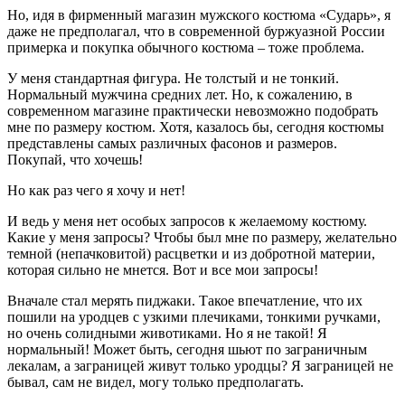
Но, идя в фирменный магазин мужского костюма «Сударь», я
даже не предполагал, что в современной буржуазной России
примерка и покупка обычного костюма – тоже проблема.
У меня стандартная фигура. Не толстый и не тонкий.
Нормальный мужчина средних лет. Но, к сожалению, в
современном магазине практически невозможно подобрать
мне по размеру костюм. Хотя, казалось бы, сегодня костюмы
представлены самых различных фасонов и размеров.
Покупай, что хочешь!
Но как раз чего я хочу и нет!
И ведь у меня нет особых запросов к желаемому костюму.
Какие у меня запросы? Чтобы был мне по размеру, желательно
темной (непачковитой) расцветки и из добротной материи,
которая сильно не мнется. Вот и все мои запросы!
Вначале стал мерять пиджаки. Такое впечатление, что их
пошили на уродцев с узкими плечиками, тонкими ручками,
но очень солидными животиками. Но я не такой! Я
нормальный! Может быть, сегодня шьют по заграничным
лекалам, а заграницей живут только уродцы? Я заграницей не
бывал, сам не видел, могу только предполагать.