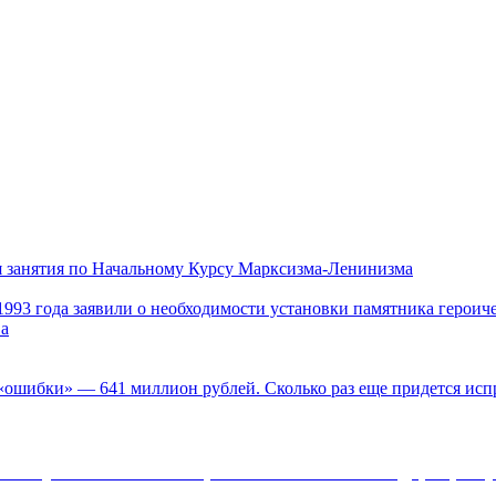
ь
нко
16
 занятия по Начальному Курсу Марксизма-Ленинизма
ний
октября
в
1993 года заявили о необходимости установки памятника геро
кого
К
Москве
ва
150-
при
летнему
участии
юбилею
РУСО
«ошибки» — 641 миллион рублей. Сколько раз еще придется исп
советского
и
писателя
МГК
Вячеслава
КПРФ
Шишкова
начнутся
Коммунистической партии Российской Федерации 
занятия