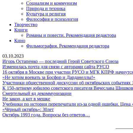
Социализм и коммунизм
Природа и техника
Культура и религия
Философия и психология
Творчество
Книги
Романы и повести. Рекомендация редактора
Кино
Фильмография. Рекомендация редактора
03.10.2023
Игорь
Игорь Остапенко — последний Герой Советского Союза
Изменилас
Остапе
Изменилась почта для связи с авторами сайта РУСО
почта
—
16 октября в Москве при участии РУСО и МГК КПРФ начнутся
«Не
для
послед
«Не хотим воевать за Босфор и Дарданеллы!»
хотим
связи
Герой
Участники общественной дискуссии об октябрьских событиях 
воевать
с
Советс
К 150-летнему юбилею советского писателя Вячеслава Шишко
Смертельный
за
авторами
Союза
Смертельный яд декоммунизации
Не
яд
Босфор
сайта
Не закон, а кот в мешке
закон,
декоммунизации
и
РУСО
Учебники по истории перепечатали из-за одной ошибки. Цена 
а
«Чёрный
Дарданеллы!»
«Чёрный октябрь»: 30лет
кот
октябрь»:
Октябрь
Октябрь 1993 года. Вопросы без ответов…
в
30лет
1993
мешке
года.
Сайт 
Вопросы