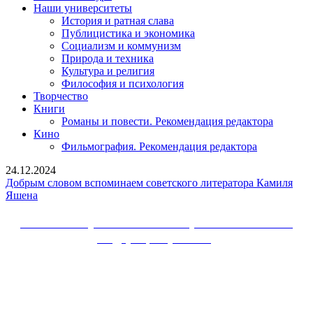
Наши университеты
История и ратная слава
Публицистика и экономика
Социализм и коммунизм
Природа и техника
Культура и религия
Философия и психология
Творчество
Книги
Романы и повести. Рекомендация редактора
Кино
Фильмография. Рекомендация редактора
24.12.2024
Добрым словом вспоминаем советского литератора Камиля
Добрым
Яшена
словом
вспоминаем
Сайт Коммунистической партии Российской
советского
Федерации (КПРФ)
литератора
Камиля
Вверх
Яшена