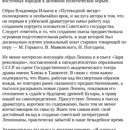
восточных народов к активной политической борьбе.
Образ Владимира Ильича в «Путеводной звезде»
полнокровен и необычайно ярок, и заслуга автора в том, что
он первым в узбекской драматургии начал работу над
созданием портрета основателя Советского государства.
Следует отметить и то, что созданию пьесы предшествовала
огромная подготовительная работа, в ходе которой был
досконально изучен уникальный опыт старших товарищей по
перу — М. Горького, В. Маяковского, Н. Погодина.
Не менее интересно воплощён образ Ленина и в пьесе «Заря
революции», поставленной к пятидесятилетию образования
СССР на сцене Государственного академического театра
драмы имени Хамзы в Ташкенте. В связи с этим важно
подчеркнуть, что Яшен, работая над бессмертным образом
вождя, не повторял ранее сказанного предшественниками, а
пытался раскрывать новые грани Ленина, показывая его
отношение к судьбе и будущему древней Бухары, к праву
наций на самоопределение. Присутствие Ленина в пьесах
драматурга, короткое по содержанию, было тем не менее
впечатляющим по смыслу. Яшен тем самым внёс свой
достойный вклад в создание советской литературной
Ленинианы, практически забытой в наше безыдейное время.
Знаменательна эта пьеса и другими героями. «Я написал