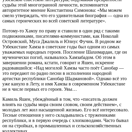
судьбы этой многогранной личности, вспоминается
авторитетное мнение Константина Симонова: «Мы можем
смело утверждать, что его удивительная биография — одна из
самых героических во всей советской литературе».
Потому-то Хамзу по праву и ставили в один ряд с такими
подвижниками, писателями-коммунистами, как Николай
Островский, Муса Джалиль и Юлиус Фучик. В родном же
Узбекистане Хамза в советские годы был одним из самых
уважаемых народных героев. Поселение Шахимардан, где он
мученически погиб, называлось Хамзабадом. Об этом в
завершении романа, кстати, говорит и Яшен, искренне
радовавшийся: «Над могилой Хамзы часто поёт Санобар —
это передают по радио песни в исполнении народной
артистки республики Санобар Шадмановой». Однако всё это
уже кануло в Лету, и имя Хамзы в современном Узбекистане
не в числе первых его героев. Увы…
Камиль Яшен, убеждённый в том, что «писатель должен
влиять на судьбы мира своим словом, своим действием», с
молодых лет жил насыщенной жизнью. Его всё интересовало.
Тесные отношения у него складывались с тружениками
республики, и в первую очередь с хлопководами. Часто бывал
он на стройках, в промышленных и сельскохозяйственных
коллективах.