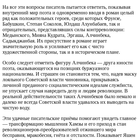
На все эти вопросы писатель пытается ответить, показывая
внутренний мир поэта и одновременно вводя в роман целый
ряд как положительных героев, среди которых Фрунзе,
Бабушкин, Степан Соколов, Юлдаш Ахунбабаев, так и
отрицательных, представлявших силы контрреволюции:
Медынского, Мияна Кудрата, Эргаша, Алчинбека,
Садыкджанбая. Их присутствие в романе играет
значительную роль и усиливает его как с чисто
художественной стороны, так и в историческом плане.
Особо следует отметить фигуру Алчинбека — друга юности
поэта, оказывающегося на позициях буржуазного
национализма. И страшен он становится тем, что, надев маску
лояльного Советской власти чиновника, прикрываясь
личиной преданного социалистическим идеалам службиста,
не упускает случая навредить делу и людям революции. В
реальной действительности таких Алчинбеков было немало и
далеко не всегда Советской власти удавалось их выводить на
чистую воду.
Эти удачные писательские приёмы помогают увидеть главное
— трансформацию мышления Хамзы и его приход в стан
революционеров-преобразователей отжившего мира
бесправия, мракобесия, гнёта и отсталости. Показывает Яшен