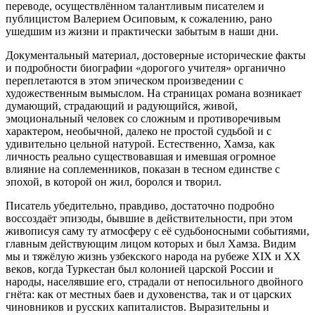
переводе, осуществлённом талантливым писателем и
публицистом Валерием Осиповым, к сожалению, рано
ушедшим из жизни и практически забытым в наши дни.
Документальный материал, достоверные исторические факты
и подробности биографии «дорогого учителя» органично
переплетаются в этом эпическом произведении с
художественным вымыслом. На страницах романа возникает
думающий, страдающий и радующийся, живой,
эмоциональный человек со сложным и противоречивым
характером, необычной, далеко не простой судьбой и с
удивительно цельной натурой. Естественно, Хамза, как
личность реально существовавшая и имевшая огромное
влияние на соплеменников, показан в тесном единстве с
эпохой, в которой он жил, боролся и творил.
Писатель убедительно, правдиво, достаточно подробно
воссоздаёт эпизоды, бывшие в действительности, при этом
живописуя саму ту атмосферу с её судьбоносными событиями,
главным действующим лицом которых и был Хамза. Видим
мы и тяжёлую жизнь узбекского народа на рубеже XIX и XX
веков, когда Туркестан был колонией царской России и
народы, населявшие его, страдали от непосильного двойного
гнёта: как от местных баев и духовенства, так и от царских
чиновников и русских капиталистов. Выразительны и