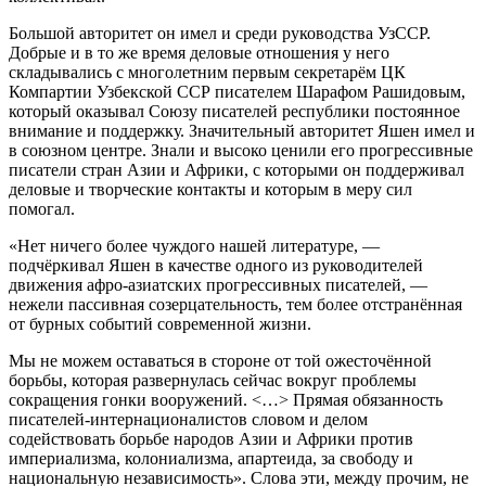
Большой авторитет он имел и среди руководства УзССР.
Добрые и в то же время деловые отношения у него
складывались с многолетним первым секретарём ЦК
Компартии Узбекской ССР писателем Шарафом Рашидовым,
который оказывал Союзу писателей республики постоянное
внимание и поддержку. Значительный авторитет Яшен имел и
в союзном центре. Знали и высоко ценили его прогрессивные
писатели стран Азии и Африки, с которыми он поддерживал
деловые и творческие контакты и которым в меру сил
помогал.
«Нет ничего более чуждого нашей литературе, —
подчёркивал Яшен в качестве одного из руководителей
движения афро-азиатских прогрессивных писателей, —
нежели пассивная созерцательность, тем более отстранённая
от бурных событий современной жизни.
Мы не можем оставаться в стороне от той ожесточённой
борьбы, которая развернулась сейчас вокруг проблемы
сокращения гонки вооружений. <…> Прямая обязанность
писателей-интернационалистов словом и делом
содействовать борьбе народов Азии и Африки против
империализма, колониализма, апартеида, за свободу и
национальную независимость». Слова эти, между прочим, не