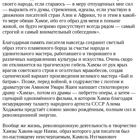
своего народа, если стараюсь — в меру отпущенных мне сил
— выразить его думы, стремления, идеалы, если участвую в
движении писателей стран Азии и Африки, то и этим в какой-
то мере обязан Хамзе, ибо его образ для меня и поныне
живой, он будто незримо присутствует всегда рядом — самый
строгий и самый внимательный собеседник».
Благодарная память писателя навсегда сохранит светлый
образ этого пламенного борца за счастье народа и
удивительного мастера, работавшего и творившего в
различных направлениях культуры и искусства. Очень скоро
он откликнется на трагическую гибель Хамзы от рук ярых
врагов советского строя и оголтелых мракобесов, создав
сценический вариант произведения великого мастера «Бай и
батрак». Позже, перед войной, в содружестве с поэтом и
драматургом Амином Умари Яшен напишет стихотворную
драму «Хамза», потом из драмы — либретто оперы, а затем —
сценарий одноимённого фильма, в котором Хамза благодаря
незаурядному таланту народного артиста СССР Алима
Ходжаева предстаёт словно заново рождённым, полным сил и
революционной энергии.
Вообще же жизнь, революционную деятельность и творчество
Хамзы Хаким-заде Ниязи, образ которого для писателя был
по-настоящему неисчерпаемым, Камиль Нугманович