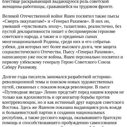
блестяще раскрывающий выдающуюся роль советской
женщины-работницы, сражавшейся на трудовом фронте.
Великой Отечественной войне Яшен посвятил также пьесы
«Смерть оккупантам!» и «Генерал Рахимов». В них он,
умевший «чувствовать эпоху», талантливо, реалистично, без
пустой декларативности пишет о беспримерном героизме
советского народа, а также и о преданных сынах
многонациональной Родины, среди них и его собратья-
узбеки, для которых нет более высокого долга, чем защита
социалистического Отечества. Пьесу «Генерал Рахимов»,
написанную уже после войны, Яшен персонально посвятил и
первому узбекскому генералу Герою Советского Союза
Сабиру Рахимову.
Долгие годы писатель занимался разработкой историко-
революционной темы и поиском новых художественных
путей, связанных с показом вождя революции. В пьесе
«Путеводная звезда» Ленин предстаёт перед нашим взором не
только как вдохновитель и организатор борьбы против
контрреволюции, но и как истинный друг народов советского
Востока. Здесь же Яшеном показана выдающаяся роль вождя
и большевистской партии в создании национальных
республик, а также русского народа, оказывавшего братскую
помощь и способствовавшего пробуждению самосознания