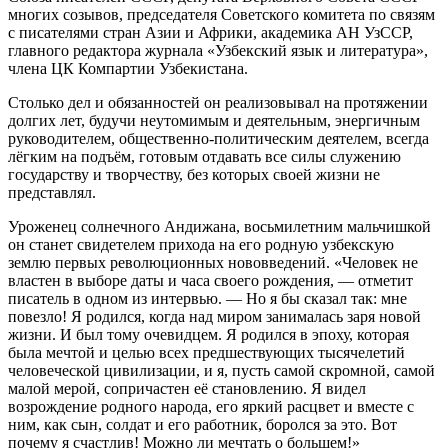
многих созывов, председателя Советского комитета по связям
с писателями стран Азии и Африки, академика АН УзССР,
главного редактора журнала «Узбекский язык и литература»,
члена ЦК Компартии Узбекистана.
Столько дел и обязанностей он реализовывал на протяжении
долгих лет, будучи неутомимым и деятельным, энергичным
руководителем, общественно-политическим деятелем, всегда
лёгким на подъём, готовым отдавать все силы служению
государству и творчеству, без которых своей жизни не
представлял.
Уроженец солнечного Андижана, восьмилетним мальчишкой
он станет свидетелем прихода на его родную узбекскую
землю первых революционных нововведений. «Человек не
властен в выборе даты и часа своего рождения, — отметит
писатель в одном из интервью. — Но я бы сказал так: мне
повезло! Я родился, когда над миром занималась заря новой
жизни. И был тому очевидцем. Я родился в эпоху, которая
была мечтой и целью всех предшествующих тысячелетий
человеческой цивилизации, и я, пусть самой скромной, самой
малой мерой, сопричастен её становлению. Я видел
возрождение родного народа, его яркий расцвет и вместе с
ним, как сын, солдат и его работник, боролся за это. Вот
почему я счастлив! Можно ли мечтать о большем!»