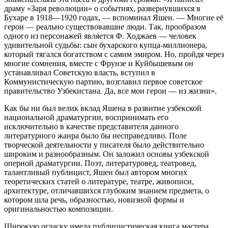
драму «Заря революции» о событиях, развернувшихся в
Бухаре в 1918—1920 годах, — вспоминал Яшен. — Многие её
герои — реально существовавшие люди. Так, прообразом
одного из персонажей является Ф. Ходжаев — человек
удивительной судьбы: сын бухарского купца-миллионера,
который тягался богатством с самим эмиром. Но, пройдя через
многие сомнения, вместе с Фрунзе и Куйбышевым он
устанавливал Советскую власть, вступил в
Коммунистическую партию, возглавил первое советское
правительство Узбекистана. Да, все мои герои — из жизни».
Как бы ни был велик вклад Яшена в развитие узбекской
национальной драматургии, воспринимать его
исключительно в качестве представителя данного
литературного жанра было бы несправедливо. Поле
творческой деятельности у писателя было действительно
широким и разнообразным. Он заложил основы узбекской
оперной драматургии. Поэт, литературовед, театровед,
талантливый публицист, Яшен был автором многих
теоретических статей о литературе, театре, живописи,
архитектуре, отличавшихся глубоким знанием предмета, о
котором шла речь, образностью, новизной формы и
оригинальностью композиции.
Широкую огласку имела публицистическая книга мастера