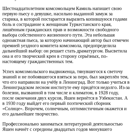
Шестнадцатилетним комсомольцем Камиль напишет свою
первую пьесу о девушке, насильно выданной замуж за
старика, в которой постарается выразить копившуюся годами
боль и сострадание к женщинам Туркестанского края,
лишённым гражданских прав и возможности свободного
выбора собственного жизненного пути. Эта небольшая
одноактная пьеса, за которую начинающий автор был отмечен
премией уездного комитета комсомола, предопределила
дальнейший выбор: он решает стать драматургом. Высветила
она и его творческий крен в сторону серьёзных, по-
настоящему гражданственных тем.
Успех комсомольского выдвиженца, тянувшегося к светочу
знаний и не побоявшегося взяться за перо, был закреплён тем,
что его направили на учёбу в Ленинград. Вот только учиться в
Ленинградском лесном институте ему придётся недолго. Из-за
болезни, вызванной в том числе и климатом, в 1928 году,
после окончания двух курсов, Яшен вернётся в Узбекистан. А
в 1930 году выйдет его первый поэтический сборник
«Солнце». Впрочем, солнечным, оптимистичным окажется и
его дальнейшее творчество.
Профессионально заниматься литературной деятельностью
Яшен начнёт с середины двадцатых годов минувшего