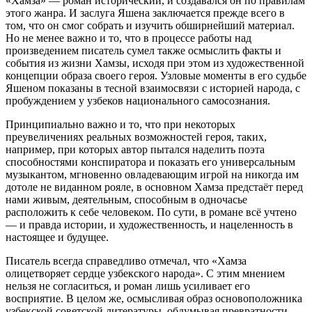
«Хамза» — роман исторический, и создавался он по правилам
этого жанра. И заслуга Яшена заключается прежде всего в
том, что он смог собрать и изучить обширнейший материал.
Но не менее важно и то, что в процессе работы над
произведением писатель сумел также осмыслить факты и
события из жизни Хамзы, исходя при этом из художественной
концепции образа своего героя. Узловые моменты в его судьбе
Яшеном показаны в тесной взаимосвязи с историей народа, с
пробуждением у узбеков национального самосознания.
Принципиально важно и то, что при некоторых
преувеличениях реальных возможностей героя, таких,
например, при которых автор пытался наделить поэта
способностями конспиратора и показать его универсальным
музыкантом, мгновенно овладевающим игрой на никогда им
дотоле не виданном рояле, в основном Хамза предстаёт перед
нами живым, деятельным, способным в одночасье
расположить к себе человеком. По сути, в романе всё учтено
— и правда истории, и художественность, и нацеленность в
настоящее и будущее.
Писатель всегда справедливо отмечал, что «Хамза
олицетворяет сердце узбекского народа». С этим мнением
нельзя не согласиться, и роман лишь усиливает его
восприятие. В целом же, осмысливая образ основоположника
узбекской советской литературы, обдумывая превратности