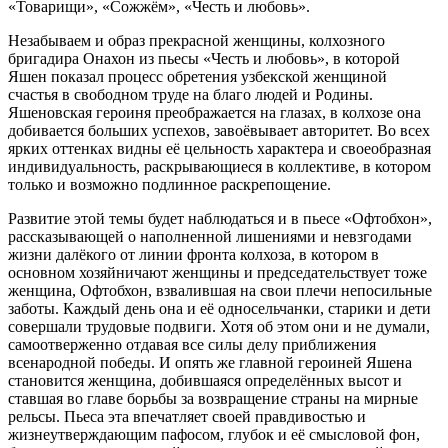
«Товарищи», «Сожжём», «Честь и любовь».
Незабываем и образ прекрасной женщины, колхозного
бригадира Онахон из пьесы «Честь и любовь», в которой
Яшен показал процесс обретения узбекской женщиной
счастья в свободном труде на благо людей и Родины.
Яшеновская героиня преображается на глазах, в колхозе она
добивается больших успехов, завоёвывает авторитет. Во всех
ярких оттенках видны её цельность характера и своеобразная
индивидуальность, раскрывающиеся в коллективе, в котором
только и возможно подлинное раскрепощение.
Развитие этой темы будет наблюдаться и в пьесе «Офтобхон»,
рассказывающей о наполненной лишениями и невзгодами
жизни далёкого от линии фронта колхоза, в котором в
основном хозяйничают женщины и председательствует тоже
женщина, Офтобхон, взвалившая на свои плечи непосильные
заботы. Каждый день она и её односельчанки, старики и дети
совершали трудовые подвиги. Хотя об этом они и не думали,
самоотверженно отдавая все силы делу приближения
всенародной победы. И опять же главной героиней Яшена
становится женщина, добившаяся определённых высот и
ставшая во главе борьбы за возвращение страны на мирные
рельсы. Пьеса эта впечатляет своей правдивостью и
жизнеутверждающим пафосом, глубок и её смысловой фон,