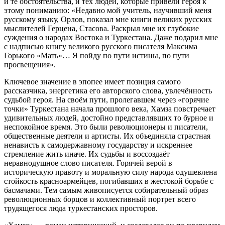
и те обстоятельства, и тех людей, которые привели героя к
этому пониманию: «Недавно мой учитель, научивший меня
русскому языку, Орлов, показал мне книги великих русских
мыслителей Герцена, Стасова. Раскрыл мне их глубокие
суждения о народах Востока и Туркестана. Даже подарил мне
с надписью книгу великого русского писателя Максима
Горького «Мать»… Я пойду по пути истины, по пути
просвещения».
Ключевое значение в эпопее имеет позиция самого
рассказчика, энергетика его авторского слова, увлечённость
судьбой героя. На своём пути, пролегавшем через «горячие
точки» Туркестана начала прошлого века, Хамза повстречает
удивительных людей, достойно представлявших то бурное и
неспокойное время. Это были революционеры и писатели,
общественные деятели и артисты. Их объединяла страстная
ненависть к самодержавному государству и искреннее
стремление жить иначе. Их судьбы и воссоздаёт
неравнодушное слово писателя. Горячей верой в
историческую правоту и моральную силу народа одушевлена
стойкость красноармейцев, погибавших в жестокой борьбе с
басмачами. Тем самым живописуется собирательный образ
революционных борцов и коллективный портрет всего
трудящегося люда туркестанских просторов.