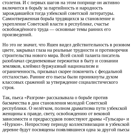
столетия. И с первых шагов на этом поприще он активно
включится в борьбу за партийность и народность
зарождавшейся тогда узбекской советской литературы.
Самоотверженная борьба трудящихся за становление и
укрепление Советской власти в республике, счастье
освобождённого труда — основные темы ранних его
произведений.
Но это не значит, что Яшен видел действительность в розовом
цвете, закрывал глаза на реальные трудности и противоречия
строительства нового мира. Всей силой таланта писатель
разоблачал средневековые пережитки в быту и сознании
земляков, клеймил буржуазный национализм и
ограниченность, призывал скорее покончить с феодальной
отсталостью. Ранние его пьесы были проникнуты духом
классовых сражений за утверждение социалистического
строя.
Так, пьеса «Разгром» рассказывала о борьбе против
басмачества в дни становления молодой Советской
республики. О нелёгком, полном драматизма пути узбекской
женщины к правде, свету, освобождению от вековой
зависимости и предрассудков повествуют драмы «Гульсара» и
«Нурхон». Непростому периоду коллективизации в узбекской
деревне будут посвящены появлявшиеся одна за другой пьесы