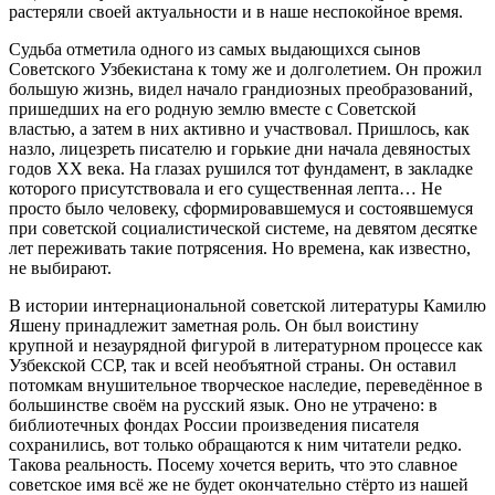
растеряли своей актуальности и в наше неспокойное время.
Судьба отметила одного из самых выдающихся сынов
Советского Узбекистана к тому же и долголетием. Он прожил
большую жизнь, видел начало грандиозных преобразований,
пришедших на его родную землю вместе с Советской
властью, а затем в них активно и участвовал. Пришлось, как
назло, лицезреть писателю и горькие дни начала девяностых
годов XX века. На глазах рушился тот фундамент, в закладке
которого присутствовала и его существенная лепта… Не
просто было человеку, сформировавшемуся и состоявшемуся
при советской социалистической системе, на девятом десятке
лет переживать такие потрясения. Но времена, как известно,
не выбирают.
В истории интернациональной советской литературы Камилю
Яшену принадлежит заметная роль. Он был воистину
крупной и незаурядной фигурой в литературном процессе как
Узбекской ССР, так и всей необъятной страны. Он оставил
потомкам внушительное творческое наследие, переведённое в
большинстве своём на русский язык. Оно не утрачено: в
библиотечных фондах России произведения писателя
сохранились, вот только обращаются к ним читатели редко.
Такова реальность. Посему хочется верить, что это славное
советское имя всё же не будет окончательно стёрто из нашей