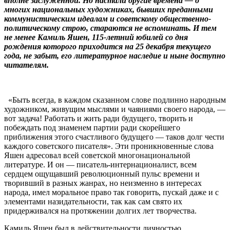
вполне заслуженной. Но настали другие времена — о
многих национальных художниках, бывших преданными
коммунистическим идеалам и советскому общественно-
политическому строю, стараются не вспоминать. И тем
не менее Камиль Яшен, 115-летний юбилей со дня
рождения которого приходится на 25 декабря текущего
года, не забыт, его литературное наследие и ныне доступно
читателям.
«Быть всегда, в каждом сказанном слове подлинно народным
художником, живущим мыслями и чаяниями своего народа, —
вот задача! Работать и жить ради будущего, творить и
побеждать под знаменем партии ради скорейшего
приближения этого счастливого будущего — таков долг чести
каждого советского писателя». Эти проникновенные слова
Яшен адресовал всей советской многонациональной
литературе. И он — писатель-интернационалист, всем
сердцем ощущавший революционный пульс времени и
творивший в разных жанрах, но неизменно в интересах
народа, имел моральное право так говорить, пускай даже и с
элементами назидательности, так как сам свято их
придерживался на протяжении долгих лет творчества.
Камиль Яшен был в действительности личностью