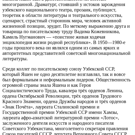
многогранной. Драматург, стоявший у истоков зарождения
узбекского национального театра, прозаик, публицист,
теоретик в области литературы и театрального искусства,
сценарист, страстный сторонник мира, человек активной
жизненной позиции, эрудит. По меткому выражению друга и
товарища по писательскому труду Вадима Кожевникова,
Камиль Нугманович — «поистине живая ходячая
энциклопедия жизни родной республики». В 1950—1980-е
годы прошлого века он являлся одним из самых ярких и
авторитетных представителей советской многонациональной
литературы.
Среди коллег по писательскому союзу Узбекской ССР,
который Яшен не одно десятилетие возглавлял, так и вовсе
был формальным и неформальным лидером. Общественность
огромной страны знала Яшена и как Героя
Социалистического Труда, кавалера трёх орденов Ленина,
ордена Октябрьской Революции, трёх орденов Трудового
Красного Знамени, ордена Дружбы народов и трёх орденов
«Знак Почёта», лауреата Сталинской премии и
Государственной премии Узбекской ССР имени Хамзы,
лауреата афро-азиатской литературной премии «Лотос»,
заслуженного деятеля искусств и народного писателя
Советского Узбекистана, многолетнего секретаря правления
Союза писателей СССР, депутата Верховного Совета СССР