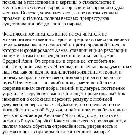
печальны в повествовании картины о стяжательстве и
жестокости эксплуататоров, о горькой и бесправной судьбе
женщин Востока, являвшихся тогда предметом купли и
продажи, о тёмном, полном вековых предрассудков
существовании обездоленного народа.
Фактически же писатель вынес на суд читателя не
жизнеописание главного героя, а представил многоплановый
роман-размышление о сложной и противоречивой эпохе, в
которой и формировался Хамза, ставший ещё до революции
одним из самых просвещённых и оригинальных умов
Средней Азии. От страницы к странице, от события к
событию, описываемым Яшеном, не перестаёшь задумываться
над тем, как он шёл по извилистым жизненным тропам и
почему выбрал именно такой, полный риска и опасности
путь? Почему он — пылкий юноша, мечтавший нести
современникам свет добра, знаний и культуры, постепенно
утрачивает веру во всевышнего и ищет новые идеалы? Как
находит он в себе силы пережить разлуку с любимой
девушкой, дочерью богача Зубайдой, по определению не
могшей стать женой бедняка, и найти новую любовь в лице
русской красавицы Аксиньи? Что побудило его стать на
истинный путь борьбы? Как менялось его мировоззрение, а
пылкая мысль обретала определённость, уверенность и
убеждённость в правильности жизненного выбора?