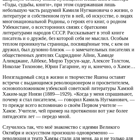
«Годы, судьбы, книги», при этом содержавшая лишь
небольшую часть раздумий Камиля Нугмановича о жизни, о
литературе и собственном пути в ней, об искусстве, о людях
многонациональной Родины, о героях его книг, о родном
Узбекистане, о всесторонних связях с братскими
литературами народов СССР. Рассказывает в этой книге
писатель и о дружбе, без которой себя не мыслил. Особым
теплом проникнуты страницы, посвящённые тем, с кем он
дружил, был духовно близок — о замечательных писателях и
общественных деятелях Садриддине Айни, Хамиде
Алимджане, Айбеке, Мирзо Турсун-заде, Алексее Толстом,
Николае Тихонове, Юрии Гагарине, ну и, конечно, о Хамзе…
Неизгладимый след в жизни и творчестве Яшена оставят
встречи с выдающимся революционером и просветителем,
основоположником узбекской советской литературы Хамзой
Хаким-заде Ниязи (1889—1929). «Когда у меня спрашивают,
почему я стал писателем, — говорил Камиль Нугманович, —
то прежде всего вспоминаю о своём Первом учителе —
Хамзе. Учителе, чей пример на протяжении вот уже более
пятидесяти лет — передо мной.
Случилось так, что моё знакомство с идеями Великого
Октября и искусством произошло одновременно —
революция и театр Хамзы стали для меня, да и не только для