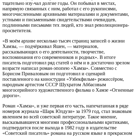
тщательно изу-чал долгие годы. Он побывал в местах,
напрямую связанных с ним, работал с его рукописями,
многочисленными архивными материалами и документами,
устными и письменными свидетельствами очевидцев,
подлинными письмами тех людей, кто знал революционера-
просветителя.
«В моём архиве несколько тысяч страниц записей о жизни
Хамзы, — подчёркивал Яшен, — материалов,
рассказывающих о его деятельности, творчестве,
воспоминания его современников и родных». В итоге
писатель подготовил ряд статей о нём и в достаточно зрелом
возрасте написал роман-эпопею «Хамза». Совместно с
Борисом Приваловым он подготовил и сценарий
поставленного на киностудии «Узбекфильм» режиссёром,
народным артистом СССР Шухратом Аббасовым
многосерийного художественного фильма о Хамзе «Огненные
дороги».
Роман «Хамза», и уже первая его часть, напечатанная в ряде
номеров журнала «Шарк Юлдузи» за 1979 год, стал знаковым
явлением во всей советской литературе. Такое мнение,
высказывавшееся многими профессиональными критиками,
подтвердится после выхода в 1982 году в издательстве
«Советский писатель» романа на русском языке в прекрасном