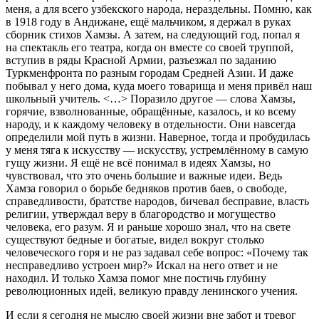
меня, а для всего узбекского народа, нераздельны. Помню, как
в 1918 году в Андижане, ещё мальчиком, я держал в руках
сборник стихов Хамзы. А затем, на следующий год, попал я
на спектакль его театра, когда он вместе со своей труппой,
вступив в ряды Красной Армии, разъезжал по заданию
Туркменфронта по разным городам Средней Азии. И даже
побывал у него дома, куда моего товарища и меня привёл наш
школьный учитель. <…> Поразило другое — слова Хамзы,
горячие, взволнованные, обращённые, казалось, и ко всему
народу, и к каждому человеку в отдельности. Они навсегда
определили мой путь в жизни. Наверное, тогда и пробудилась
у меня тяга к искусству — искусству, устремлённому в самую
гущу жизни. Я ещё не всё понимал в идеях Хамзы, но
чувствовал, что это очень большие и важные идеи. Ведь
Хамза говорил о борьбе бедняков против баев, о свободе,
справедливости, братстве народов, бичевал бесправие, власть
религии, утверждал веру в благородство и могущество
человека, его разум. Я и раньше хорошо знал, что на свете
существуют бедные и богатые, видел вокруг столько
человеческого горя и не раз задавал себе вопрос: «Почему так
несправедливо устроен мир?» Искал на него ответ и не
находил. И только Хамза помог мне постичь глубину
революционных идей, великую правду ленинского учения.
И если я сегодня не мыслю своей жизни вне забот и тревог