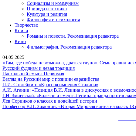
Социализм и коммунизм
Природа и техника
Культура и религия
Философия и психология
Творчество
Книги
Романы и повести. Рекомендация редактора
Кино
Фильмография. Рекомендация редактора
04.05.2025
«Там, где победа невозможна, драться глупо». Семь правил ис
Русский
Русский буддизм и левая традиция
Пасхальный
буддизм
Пасхальный смысл Первомая
смысл
и
Взгляд
Взгляд на Русский мир с позиции евразийства
Первомая
левая
П.И.
на
П.И. Сатлейкин: «Красная империя Сталина»
традиция
Сатлейкин:
Русский
А.И. Аганин: «Позиция В.И. Ленина в дискуссиях о возможнос
«Красная
мир
Г.Н. Змиевской: «Болезнь и смерть Ленина: правда против лжи
Лев
империя
с
Лев Сорников о классах в новейшей истории
Сорников
Сталина»
позиции
Профессор В.П. Зимонин: «Вторая Мировая война началась 18 
о
евразийства
классах
Сайт 
в
новейшей
Вверх
истории