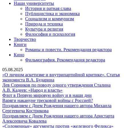
Наши университеты
История и ратная слава
Публицистика и экономика
Социализм и коммунизм
Природа и техника
Культура и религия
Философия и психология
Творчество
Книги
Романы и повести. Рекомендация редактора
Кино
Фильмография. Рекомендация редактора
05.08.2025
«О личном аскетизме и внутрипартийной критике». Статья
«О
экономиста В.А. Бударина
личном
Лев
Лев Сорников по поводу одного утверждения Сталина
аскетизме
А.В.
Сорнико
А.В. Кадеев: «Народ и власть»
и
Кадеев:
Флот
по
Флот в Первую мировую войну и в наши дни
внутрипартийной
«Народ
в
Варяги
поводу
Варяги накануне тресковой войны с Россией?
критике».
и
Первую
накануне
одного
Поздравляем с Днем Рождения нашего автора Михаила
Поздравляем
Статья
власть»
мировую
тресковой
утвержд
Сергеевича Кострикова
с
экономиста
войну
войны
Сталина
Поздравляем с Днем Рождения нашего автора Аристарта
Поздравляем
Днем
В.А.
и
с
Алексеевича Ковалева
с
Рождения
Бударина
в
Россией?
«Солом
«Соломенные» аргументы против «железного Феликса»