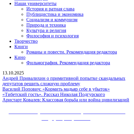
Наши университеты
История и ратная слава
Публицистика и экономика
Социализм и коммунизм
Природа и техника
Культура и религия
Философия и психология
Творчество
Книги
Романы и повести. Рекомендация редактора
Кино
Фильмография. Рекомендация редактора
13.10.2025
Андрей Привалихин о примитивной попытке скандальных
Андрей
депутатов решить сложную проблему
Привалихин
Василий
Василий Попович: «Кормить мадьяр себе в убыток»
о
«Тибетский
Попович:
«Тибетский гость». Рассказ Николая Подгурского
примитивной
гость».
«Кормить
Ар
Аристарт Ковалев: Классовая борьба или война цивилизаций
попытке
Рассказ
мадьяр
Ко
скандальных
Николая
себе
Кл
Сайт Коммунистической партии Российской
депутатов
Подгурского
в
бо
Федерации (КПРФ)
решить
убыток»
и
сложную
во
Вверх
проблему
ци