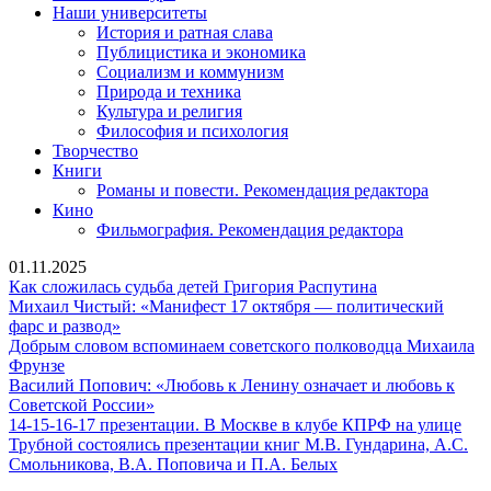
Наши университеты
История и ратная слава
Публицистика и экономика
Социализм и коммунизм
Природа и техника
Культура и религия
Философия и психология
Творчество
Книги
Романы и повести. Рекомендация редактора
Кино
Фильмография. Рекомендация редактора
01.11.2025
Как
Как сложилась судьба детей Григория Распутина
сложилась
Михаил Чистый: «Манифест 17 октября — политический
Михаил
судьба
фарс и развод»
Чистый:
детей
Добрым словом вспоминаем советского полководца Михаила
Добрым
«Манифест
Григория
Фрунзе
словом
17
Распутина
Василий Попович: «Любовь к Ленину означает и любовь к
вспоминаем
октября
Василий
Советской России»
советского
—
Попович:
14-15-16-17 презентации. В Москве в клубе КПРФ на улице
полководца
политический
«Любовь
Трубной состоялись презентации книг М.В. Гундарина, А.С.
Михаила
фарс
к
14-
Смольникова, В.А. Поповича и П.А. Белых
Фрунзе
и
Ленину
15-