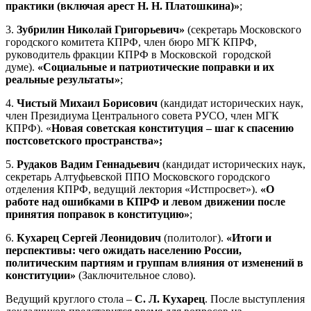
практики (включая арест Н. Н. Платошкина)»
;
3.
Зубрилин Николай Григорьевич»
(секретарь Московского
городского комитета КПРФ, член бюро МГК КПРФ,
руководитель фракции КПРФ в Московской городской
думе).
«Социальные и патриотические поправки и их
реальные результаты»
;
4.
Чистый Михаил Борисович
(кандидат исторических наук,
член Президиума Центрального cовета РУСО, член МГК
КПРФ). «
Новая советская конституция – шаг к спасению
постсоветского пространства»;
5.
Рудаков Вадим Геннадьевич
(кандидат исторических наук,
секретарь Алтуфьевской ППО Московского городского
отделения КПРФ, ведущий лектория «Истпросвет»).
«О
работе над ошибками в КПРФ и левом движении после
принятия поправок в конституцию»
;
6.
Кухарец Сергей Леонидович
(политолог).
«Итоги и
перспективы: чего ожидать населению России,
политическим партиям и группам влияния от изменений в
конституции»
(Заключительное слово).
Ведущий круглого стола –
С. Л. Кухарец
. После выступления