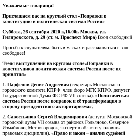
Уважаемые товарищи!
Приглашаем вас на круглый стол
«Поправки в
конституцию и политическая система России»
Суббота, 26 сентября 2020 г.,16.00г. Москва, ул.
Гиляровского, д. 29 (ст. м. Проспект Мира)
Вход свободный.
Просьба к слушателям: быть в масках и рассаживаться в зале
свободнее!
Темы выступлений на круглом столе«Поправки в
конституциюи политическая система России после их
принятия»
1.
Парфенов Денис Андреевич
(секретарь Московского
городского комитета КПРФ, член бюро МГК КПРФ, депутат
Государственной Думы ФС РФ VII созыва).
«Политическая
система России после поправок и её трансформация в
сторону президентского авторитаризма»
;
2.
Савостьянов Сергей Владимирович
(депутат Московской
городской думы VII созыва от районов Гольяново, Северное
Измайлово, Метрогородок, эксперт в области уголовно-
правовых дисциплин).
«Право и закон – анализ судебной