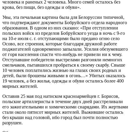
человека и раненых 2 человека. Много семей осталось без
крова, без пищи, без одежды и обуви».
Увы, эта печальная картина была для Белоруссии типичной,
что подтверждают документы Бобруйского отдела народного
образования. В одном из них сказано: «При отступлении
польских войск из пределов Бобруйского уезда в ночь с 9-го
на 10-е июля с. г. отступающими было предано огню село
Осово, все строения, которые благодаря дружной работе
поджигателей одновременно запылали. Усилия обезумевшего
от горя населения спасти что-нибудь не привели ни к чему.
Отступавшие победители выстрелами разгоняли немногих
смельчаков, пытавшихся пробраться к своему скарбу. Свыше
10 человек поплатились жизнью на глазах своих родных и
детей, были брошены живыми в огонь…» Убитых оказалось
19 человек, а без жилья, одежды и обуви остались более 400
мирных жителей.
Оставив 25 мая под натиском красноармейцев г. Борисов,
польские артиллеристы в течение двух дней расстреливали
его зажигательными и химическими снарядами. Их жертвами
стали около пятисот мирных жителей. Выжившие остались
без крыши над головой, ибо город был почти полностью
разрушен.