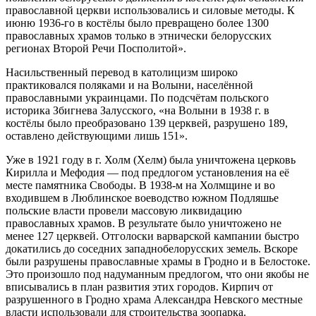
православной церкви использовались и силовые методы. К
июню 1936-го в костёлы было превращено более 1300
православных храмов только в этнически белорусских
регионах Второй Речи Посполитой».
Насильственный перевод в католицизм широко
практиковался поляками и на Волыни, населённой
православными украинцами. По подсчётам польского
историка Збигнева Залусского, «на Волыни в 1938 г. в
костёлы было преобразовано 139 церквей, разрушено 189,
оставлено действующими лишь 151».
Уже в 1921 году в г. Холм (Хелм) была уничтожена церковь
Кирилла и Мефодия — под предлогом установления на её
месте памятника Свободы. В 1938-м на Холмщине и во
входившем в Люблинское воеводство южном Подляшье
польские власти провели массовую ликвидацию
православных храмов. В результате было уничтожено не
менее 127 церквей. Отголоски варварской кампании быстро
докатились до соседних западнобелорусских земель. Вскоре
были разрушены православные храмы в Гродно и в Белостоке.
Это произошло под надуманным предлогом, что они якобы не
вписывались в план развития этих городов. Кирпич от
разрушенного в Гродно храма Александра Невского местные
власти использовали для строительства зоопарка.