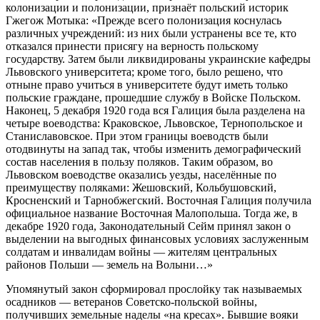
колонизации и полонизации, признаёт польский историк
Гжегож Мотыка: «Прежде всего полонизация коснулась
различных учреждений: из них были устранены все те, кто
отказался принести присягу на верность польскому
государству. Затем были ликвидированы украинские кафедры
Львовского университета; кроме того, было решено, что
отныне право учиться в университете будут иметь только
польские граждане, прошедшие службу в Войске Польском.
Наконец, 5 декабря 1920 года вся Галиция была разделена на
четыре воеводства: Краковское, Львовское, Тернопольское и
Станиславовское. При этом границы воеводств были
отодвинуты на запад так, чтобы изменить демографический
состав населения в пользу поляков. Таким образом, во
Львовском воеводстве оказались уезды, населённые по
преимуществу поляками: Жешовский, Кольбушовский,
Кросненский и Тарнобжегский. Восточная Галиция получила
официальное название Восточная Малопольша. Тогда же, в
декабре 1920 года, Законодательный Сейм принял закон о
выделении на выгодных финансовых условиях заслуженным
солдатам и инвалидам войны — жителям центральных
районов Польши — земель на Волыни…»
Упомянутый закон сформировал прослойку так называемых
осадников — ветеранов Советско-польской войны,
получивших земельные наделы «на кресах». Бывшие вояки