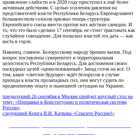
проявление слабости и в 2020 году приступил к ещё более
активным действиям. С целью усиления давления на
представителей власти Республики Беларусь Европарламент
большинством голосов призвал теперь структуры
Европейского союза ввести против них жёсткие санкции. И
то, что это было сделано 17 сентября, не стоит трактовать как
случайное совпадение. Для польских властей эта дата — как
кость в горле.
Наконец, главное. Белорусскому народу брошен вызов. Под
вопрос поставлены суверенитет и территориальная
целостность Республики Беларусь. Для достижения своих
паскудных целей «цивилизованный» Запад готов на всё. О
том, какое «светлое будущее» ждёт белорусов в случае
прихода к власти прозападных сил, они могут судить по
предвоенному опыту и нынешней ситуации на Украине.
Навигация
Предыдущий
предыдущий
26 сентября в Москве пройдет круглый стол на
пост:
тему: «Поправки в Конституцию и политическая система
по
России»
записям
Следующее
следующий
Книга В.И. Каткова «Спасите Россию!»
сообщение:
Сайт Коммунистической партии Российской
Федерации (КПРФ)