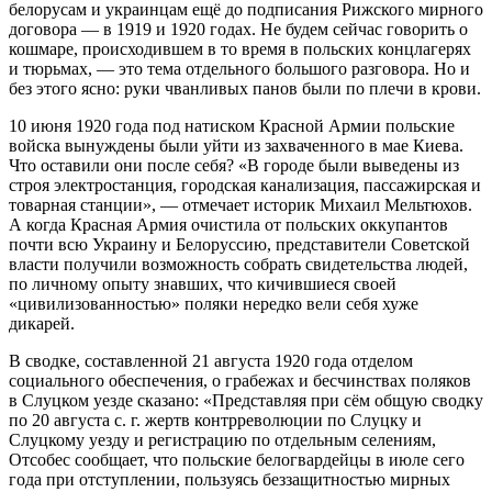
белорусам и украинцам ещё до подписания Рижского мирного
договора — в 1919 и 1920 годах. Не будем сейчас говорить о
кошмаре, происходившем в то время в польских концлагерях
и тюрьмах, — это тема отдельного большого разговора. Но и
без этого ясно: руки чванливых панов были по плечи в крови.
10 июня 1920 года под натиском Красной Армии польские
войска вынуждены были уйти из захваченного в мае Киева.
Что оставили они после себя? «В городе были выведены из
строя электростанция, городская канализация, пассажирская и
товарная станции», — отмечает историк Михаил Мельтюхов.
А когда Красная Армия очистила от польских оккупантов
почти всю Украину и Белоруссию, представители Советской
власти получили возможность собрать свидетельства людей,
по личному опыту знавших, что кичившиеся своей
«цивилизованностью» поляки нередко вели себя хуже
дикарей.
В сводке, составленной 21 августа 1920 года отделом
социального обеспечения, о грабежах и бесчинствах поляков
в Слуцком уезде сказано: «Представляя при сём общую сводку
по 20 августа с. г. жертв контрреволюции по Слуцку и
Слуцкому уезду и регистрацию по отдельным селениям,
Отсобес сообщает, что польские белогвардейцы в июле сего
года при отступлении, пользуясь беззащитностью мирных