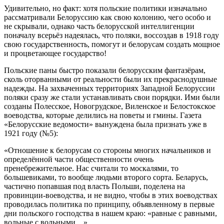
Удивительно, но факт: хотя польские политики изначально
рассматривали Белоруссию как свою колонию, чего особо и
не скрывали, однако часть белорусской интеллигенции
поначалу всерьёз надеялась, что поляки, воссоздав в 1918 году
свою государственность, помогут и белорусам создать мощное
и процветающее государство!
Польские паны быстро показали белорусским фантазёрам,
сколь оторванными от реальности были их прекраснодушные
надежды. На захваченных территориях Западной Белоруссии
поляки сразу же стали устанавливать свои порядки. Ими были
созданы Полесское, Новогрудское, Виленское и Белостокское
воеводства, которые делились на поветы и гмины. Газета
«Белорусские ведомости» вынуждена была признать уже в
1921 году (№5):
«Отношение к белорусам со стороны многих начальников и
определённой части общественности очень
пренебрежительное. Нас считали то москалями, то
большевиками, то вообще людьми второго сорта. Беларусь,
частично попавшая под власть Польши, поделена на
провинции-воеводства, и не видно, чтобы в этих воеводствах
проводилась политика по принципу, объявленному в первые
дни польского господства в нашем краю: «равные с равными,
вольные с вольными…»