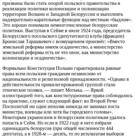
призваны были стать опорой польского правительства в
реализации политики колонизации и полонизации
территории Волыни и Западной Белоруссии и выполнять
надзирательно-карательные функции над местным «быдлом».
Это хорошо понимали немногочисленные белорусские
политики. Выступая в Сейме в июле 1924 года, председатель
Белорусского посольского (депутатского) клуба (фракции)
Бронислав Тарашкевич с возмущением произнёс: «Вместо
земельной реформы имеем осадничество, а министерство
земельной реформы есть не что иное, как министерство
колонизации и осадничества».
Формально Конституция Польши гарантировала равные
права всем польским гражданам независимо от
национальности и религиозной принадлежности. «Однако в
действительности привилегированной группой стали
этнические поляки, — пишет Мотыка. — Яркой
иллюстрацией того, как конституционные права соблюдались
на практике, служит следующий факт: во Второй Речи
Посполитой ни один неполяк никогда не занимал поста
министра, воеводы или хотя бы городского головы».
Некоторым украинским и белорусским политикам удалось
попасть в Сейм. Но если в 1922 году в него избрали
одиннадцать белорусов (при общей численности 444
депутата), а в 1928-м — десять, то по результатам выборов