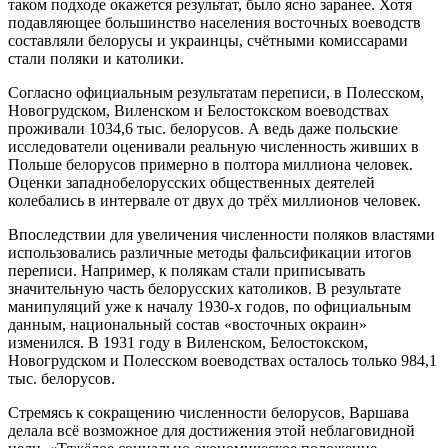
таком подходе окажется результат, было ясно заранее. Хотя
подавляющее большинство населения восточных воеводств
составляли белорусы и украинцы, счётными комиссарами
стали поляки и католики.
Согласно официальным результатам переписи, в Полесском,
Новогрудском, Виленском и Белостокском воеводствах
проживали 1034,6 тыс. белорусов. А ведь даже польские
исследователи оценивали реальную численность живших в
Польше белорусов примерно в полтора миллиона человек.
Оценки западнобелорусских общественных деятелей
колебались в интервале от двух до трёх миллионов человек.
Впоследствии для увеличения численности поляков властями
использовались различные методы фальсификации итогов
переписи. Например, к полякам стали приписывать
значительную часть белорусских католиков. В результате
манипуляций уже к началу 1930-х годов, по официальным
данным, национальный состав «восточных окраин»
изменился. В 1931 году в Виленском, Белостокском,
Новогрудском и Полесском воеводствах осталось только 984,1
тыс. белорусов.
Стремясь к сокращению численности белорусов, Варшава
делала всё возможное для достижения этой неблаговидной