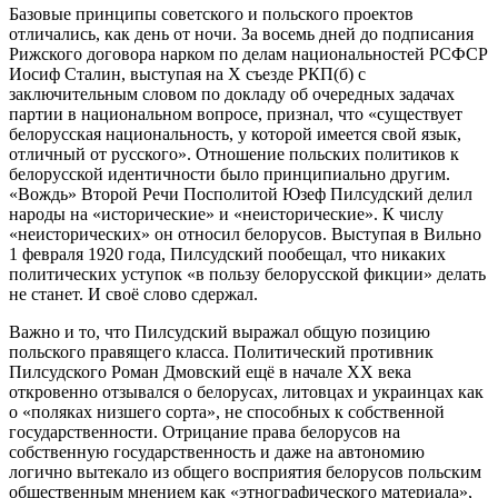
Базовые принципы советского и польского проектов
отличались, как день от ночи. За восемь дней до подписания
Рижского договора нарком по делам национальностей РСФСР
Иосиф Сталин, выступая на Х съезде РКП(б) с
заключительным словом по докладу об очередных задачах
партии в национальном вопросе, признал, что «существует
белорусская национальность, у которой имеется свой язык,
отличный от русского». Отношение польских политиков к
белорусской идентичности было принципиально другим.
«Вождь» Второй Речи Посполитой Юзеф Пилсудский делил
народы на «исторические» и «неисторические». К числу
«неисторических» он относил белорусов. Выступая в Вильно
1 февраля 1920 года, Пилсудский пообещал, что никаких
политических уступок «в пользу белорусской фикции» делать
не станет. И своё слово сдержал.
Важно и то, что Пилсудский выражал общую позицию
польского правящего класса. Политический противник
Пилсудского Роман Дмовский ещё в начале ХХ века
откровенно отзывался о белорусах, литовцах и украинцах как
о «поляках низшего сорта», не способных к собственной
государственности. Отрицание права белорусов на
собственную государственность и даже на автономию
логично вытекало из общего восприятия белорусов польским
общественным мнением как «этнографического материала»,