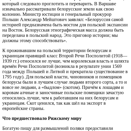
который следовало проглотить и переварить. В Варшаве
изначально рассматривали белорусские земли как свою
колонию. Министр юстиции и генеральный прокурор
Польши Александр Мейштович заявлял: «Белоруссия самой
историей предназначена быть мостом для польской экспансии
на Восток. Белорусская этнографическая масса должна быть
переделана в польский народ. Это приговор истории; мы
должны этому способствовать».
К проживавшим на польской территории белорусам и
украинцам правящий класс Второй Речи Посполитой (1918—
1939 гг.) относился не лучше, чем королевская власть и шляхта
времён Речи Посполитой (возникла в результате унии 1569
года между Польшей и Литвой и прекратила существование в
1795 году). Для польской власти, чиновников и помещиков
белорусы были в лучшем случае людьми второго сорта, а то и
вовсе не людьми, а «быдлом» (скотом). Причём к лошадям и
коровам алчные и заносчивые польские помещики зачастую
относились лучше, чем к работавшим на них белорусам и
украинцам. Скот ценился, так как шёл на экспорт в
европейские страны.
Что предшествовало Рижскому миру
Богатую пищу для размышлений поляки предоставили