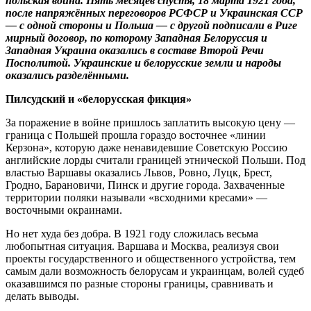
польская война. Пять месяцев спустя, 18 марта 1921 года,
после напряжённых переговоров РСФСР и Украинская ССР
— с одной стороны и Польша — с другой подписали в Риге
мирный договор, по которому Западная Белоруссия и
Западная Украина оказались в составе Второй Речи
Посполитой. Украинские и белорусские земли и народы
оказались разделёнными.
Пилсудский и «белорусская фикция»
За поражение в войне пришлось заплатить высокую цену —
граница с Польшей прошла гораздо восточнее «линии
Керзона», которую даже ненавидевшие Советскую Россию
английские лорды считали границей этнической Польши. Под
властью Варшавы оказались Львов, Ровно, Луцк, Брест,
Гродно, Барановичи, Пинск и другие города. Захваченные
территории поляки называли «всходними кресами» —
восточными окраинами.
Но нет худа без добра. В 1921 году сложилась весьма
любопытная ситуация. Варшава и Москва, реализуя свои
проекты государственного и общественного устройства, тем
самым дали возможность белорусам и украинцам, волей судеб
оказавшимся по разные стороны границы, сравнивать и
делать выводы.