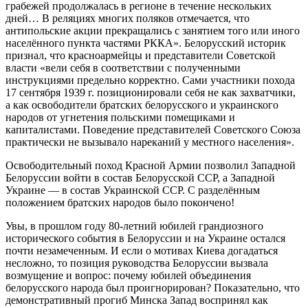
грабежей продолжалась в регионе в течение нескольких
дней… В реляциях многих поляков отмечается, что
антипольские акции прекращались с занятием того или иного
населённого пункта частями РККА». Белорусский историк
признал, что красноармейцы и представители Советской
власти «вели себя в соответствии с полученными
инструкциями предельно корректно. Сами участники похода
17 сентября 1939 г. позиционировали себя не как захватчики,
а как освободители братских белорусского и украинского
народов от угнетения польскими помещиками и
капиталистами. Поведение представителей Советского Союза
практически не вызывало нареканий у местного населения».
Освободительный поход Красной Армии позволил Западной
Белоруссии войти в состав Белорусской ССР, а Западной
Украине — в состав Украинской ССР. С разделённым
положением братских народов было покончено!
Увы, в прошлом году 80-летний юбилей грандиозного
исторического события в Белоруссии и на Украине остался
почти незамеченным. И если о мотивах Киева догадаться
несложно, то позиция руководства Белоруссии вызвала
возмущение и вопрос: почему юбилей объединения
белорусского народа был проигнорирован? Показательно, что
демонстративный прогиб Минска Запад воспринял как