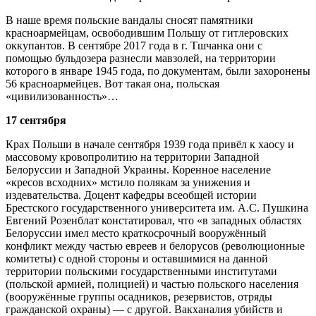
В наше время польские вандалы сносят памятники
красноармейцам, освободившим Польшу от гитлеровских
оккупантов. В сентябре 2017 года в г. Тшчанка они с
помощью бульдозера разнесли мавзолей, на территории
которого в январе 1945 года, по документам, были захоронены
56 красноармейцев. Вот такая она, польская
«цивилизованность»…
17 сентября
Крах Польши в начале сентября 1939 года привёл к хаосу и
массовому кровопролитию на территории Западной
Белоруссии и Западной Украины. Коренное население
«кресов всходних» мстило полякам за унижения и
издевательства. Доцент кафедры всеобщей истории
Брестского государственного университета им. А.С. Пушкина
Евгений Розенблат констатировал, что «в западных областях
Белоруссии имел место краткосрочный вооружённый
конфликт между частью евреев и белорусов (революционные
комитеты) с одной стороны и оставшимися на данной
территории польскими государственными институтами
(польской армией, полицией) и частью польского населения
(вооружённые группы осадников, резервистов, отряды
гражданской охраны) — с другой. Вакханалия убийств и