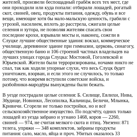
жителей, произвели беспощадный грабёж всех тех мест, где
они проходили или куда попали: отбирали лошадей, рогатый
скот, свиней, овец, продукты питания, одежду, обувь и все
вещи, имеющие хотя бы мало-мальскую ценность, грабили с
угрозой, насилием, вплоть до расстрела, сжигали целые
селения и хутора, не позволяя жителям спасать свои
последние крохи, взрывали мосты и, наконец, сожгли в
Слуцке лучшие общественные здания: вокзал, коммерческое
училище, деревянное здание при гимназии, церковь, синагогу,
общественную баню и 106 строений частных владельцев на
лучших улицах города Слуцка: Мостовой, Гоголевской и
Юрьевской. Жители были терроризированы, ночами никто не
спал, так как ходили упорные слухи, что весь Слуцк будет
уничтожен, взорван, и если этого не случилось, то только
потому, что вовремя вступили советские войска, и
разбойники-мародёры вынуждены были бежать.
В уезде пострадали целые селения: Б. Силище, Евлихи, Нива,
Збудище, Новинки, Лесопилка, Кальчицы, Беличи, Млынка,
Кривичи. Сгорели не только постройки, но и всё
сельскохозяйственное имущество. По подсчёту, одних только
лошадей из уезда забрано и угнано 1468, коров — 2260,
свиней — 974, не считая мелкого скота и птиц. Увезено: 871
телега, упряжи — 348 комплектов, забраны продукты
питания: сало, масло, яйца и проч. Убитых оказалось 33