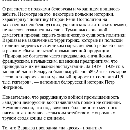
О равенстве с поляками белорусам и украинцам пришлось
забыть. Несмотря на это, некоторые польские историки,
характеризуя политику Второй Речи Посполитой на
захваченных ею белорусских, украинских и литовских землях,
не жалеют возвышенных слов. Туман высокопарной
демагогии призван скрыть хищническую сущность политики
Варшавы на захваченных территориях, которые из польской
столицы виделись источником сырья, дешёвой рабочей силы
и рынком сбыта польской промышленной продукции.
«Природные богатства часто продавались английским,
французским, итальянским, шведским предприятиям, что
приводило к их нещадной эксплуатации. За 1919—1939 гг. в
западной части Беларуси было вырублено 589,2 тыс. гектаров
лесов, в то время как натуральный прирост их составил 41,8
тыс. гектаров», — напомнил белорусский историк Пётр
Чигринов.
Показательно, что разрушенную войной промышленность
Западной Белоруссии восстанавливать поляки не спешили.
Неудивительно, что подавляющее большинство местного
населения занималось сельским хозяйством, с огромным
трудом сводя концы с концами.
То, что Варшава проводила «на кресах» политику