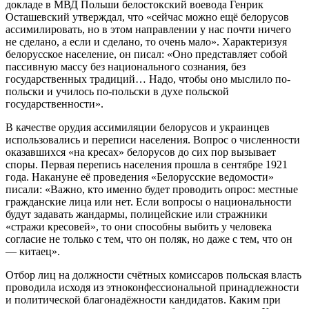
докладе в МВД Польши белостокский воевода Генрик
Осташевский утверждал, что «сейчас можно ещё белорусов
ассимилировать, но в этом направлении у нас почти ничего
не сделано, а если и сделано, то очень мало». Характеризуя
белорусское население, он писал: «Оно представляет собой
пассивную массу без национального сознания, без
государственных традиций… Надо, чтобы оно мыслило по-
польски и училось по-польски в духе польской
государственности».
В качестве орудия ассимиляции белорусов и украинцев
использовались и переписи населения. Вопрос о численности
оказавшихся «на кресах» белорусов до сих пор вызывает
споры. Первая перепись населения прошла в сентябре 1921
года. Накануне её проведения «Белорусские ведомости»
писали: «Важно, кто именно будет проводить опрос: местные
гражданские лица или нет. Если вопросы о национальности
будут задавать жандармы, полицейские или стражники
«стражи кресовей», то они способны выбить у человека
согласие не только с тем, что он поляк, но даже с тем, что он
— китаец».
Отбор лиц на должности счётных комиссаров польская власть
проводила исходя из этноконфессиональной принадлежности
и политической благонадёжности кандидатов. Каким при