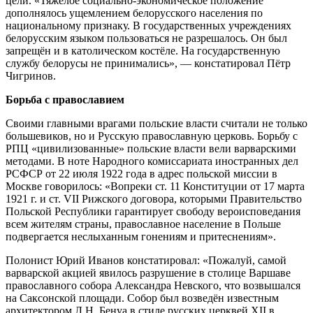
цели. «Тяжёлое социально-экономическое положение
дополнялось ущемлением белорусского населения по
национальному признаку. В государственных учреждениях
белорусским языком пользоваться не разрешалось. Он был
запрещён и в католическом костёле. На государственную
службу белорусы не принимались», — констатировал Пётр
Чигринов.
Борьба с православием
Своими главными врагами польские власти считали не только
большевиков, но и Русскую православную церковь. Борьбу с
РПЦ «цивилизованные» польские власти вели варварскими
методами. В ноте Народного комиссариата иностранных дел
РСФСР от 22 июля 1922 года в адрес польской миссии в
Москве говорилось: «Вопреки ст. 11 Конституции от 17 марта
1921 г. и ст. VII Рижского договора, которыми Правительство
Польской Республики гарантирует свободу вероисповедания
всем жителям страны, православное население в Польше
подвергается неслыханным гонениям и притеснениям».
Полонист Юрий Иванов констатировал: «Пожалуй, самой
варварской акцией явилось разрушение в столице Варшаве
православного собора Александра Невского, что возвышался
на Саксонской площади. Собор был возведён известным
архитектором Л.Н. Бенуа в стиле русских церквей ХII в.