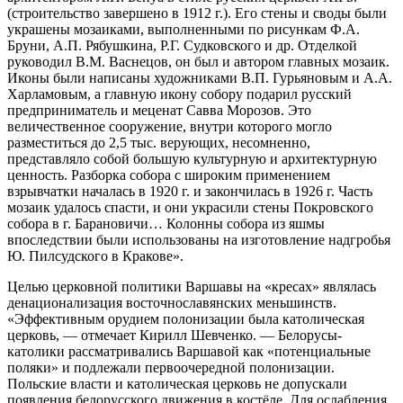
(строительство завершено в 1912 г.). Его стены и своды были
украшены мозаиками, выполненными по рисункам Ф.А.
Бруни, А.П. Рябушкина, Р.Г. Судковского и др. Отделкой
руководил В.М. Васнецов, он был и автором главных мозаик.
Иконы были написаны художниками В.П. Гурьяновым и А.А.
Харламовым, а главную икону собору подарил русский
предприниматель и меценат Савва Морозов. Это
величественное сооружение, внутри которого могло
разместиться до 2,5 тыс. верующих, несомненно,
представляло собой большую культурную и архитектурную
ценность. Разборка собора с широким применением
взрывчатки началась в 1920 г. и закончилась в 1926 г. Часть
мозаик удалось спасти, и они украсили стены Покровского
собора в г. Барановичи… Колонны собора из яшмы
впоследствии были использованы на изготовление надгробья
Ю. Пилсудского в Кракове».
Целью церковной политики Варшавы на «кресах» являлась
денационализация восточнославянских меньшинств.
«Эффективным орудием полонизации была католическая
церковь, — отмечает Кирилл Шевченко. — Белорусы-
католики рассматривались Варшавой как «потенциальные
поляки» и подлежали первоочередной полонизации.
Польские власти и католическая церковь не допускали
появления белорусского движения в костёле. Для ослабления