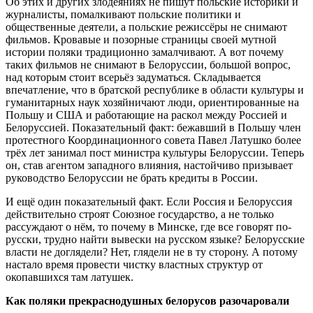
Об этих и других злодеяниях не пишут польские историки и
журналисты, помалкивают польские политики и
общественные деятели, а польские режиссёры не снимают
фильмов. Кровавые и позорные страницы своей мутной
истории поляки традиционно замалчивают. А вот почему
таких фильмов не снимают в Белоруссии, большой вопрос,
над которым стоит всерьёз задуматься. Складывается
впечатление, что в братской республике в области культуры и
гуманитарных наук хозяйничают люди, ориентированные на
Польшу и США и работающие на раскол между Россией и
Белоруссией. Показательный факт: бежавший в Польшу член
протестного Координационного совета Павел Латушко более
трёх лет занимал пост министра культуры Белоруссии. Теперь
он, став агентом западного влияния, настойчиво призывает
руководство Белоруссии не брать кредиты в России.
И ещё один показательный факт. Если Россия и Белоруссия
действительно строят Союзное государство, а не только
рассуждают о нём, то почему в Минске, где все говорят по-
русски, трудно найти вывески на русском языке? Белорусские
власти не доглядели? Нет, глядели не в ту сторону. А потому
настало время провести чистку властных структур от
окопавшихся там латушек.
Как поляки прекраснодушных белорусов разочаровали