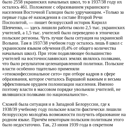
было 2558 украинских начальных школ, то в 1937/38 году их
осталось 461. Положение с образованием украинского
населения Восточной Галиции было удручающим. «Только за
первые годы её нахождения в составе Второй Речи
Посполитой, — пишет белорусский историк Кирилл
Шевченко, — здесь лишили работы около 2,5 тыс. украинских
учителей, а 1,5 тыс. учителей было переведено в этнически
польские регионы. Чуть лучше была ситуация на украинской
Волыни. Там в 1937/38 учебном году осталось лишь 8 школ с
украинским языком обучения (0,4% от общего количества
начальных школ). При этом подавляющее большинство
учителей на восточнославянских землях являлось поляками,
что было результатом целенаправленной политики. Польские
власти особенно тщательно применяли
«этноконфессиональное сито» при отборе кадров в сфере
образования, которое считалось Варшавой важным и весьма
эффективным орудием полонизации населения. Именно
поэтому власти в массовом порядке увольняли учителей, не
являвшихся поляками по национальности».
Схожей была ситуация и в Западной Белоруссии, где к
1938/39 учебному году польские власти фактически лишили
белорусскую молодёжь возможности получить образование на
родном языке. Причём некоторым польским политикам этого
было недостаточно. Так, 23 июня 1939 года в секретном