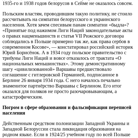
1935-го и 1938 годов белорусов в Сейме не оказалось совсем.
Польским властям, проводившим такую политику, не стоило
рассчитывать на симпатии белорусского и украинского
населения. Хотя зачем спесивым панам симпатии «быдла»?
«Принятые под нажимом Лиги Наций законодательные акты
о правах нацменьшинств и статья VII Рижского договора
соблюдались в Польше примерно так же, как права сербов в
современном Косове», — констатировал российский историк
Юрий Борисёнок. А в 1934 году польское правительство с
трибуны Лиги Наций и вовсе отказалось от трактата «О
национальных меньшинствах». Этому демонстративному
шагу «цивилизованной» Варшавы предшествовало
соглашение с гитлеровской Германией, подписанное в
Берлине 26 января 1934 года. С него началось печально
знаменитое партнёрство Варшавы с Берлином. Его итог
оказался для поляков не просто разочаровывающим, а
катастрофическим.
Погром в сфере образования и фальсификация переписей
населения
Действенным средством полонизации Западной Украины и
Западной Белоруссии стала ликвидация образования на
родном языке. Если в 1924/25 учебном году по всей Польше