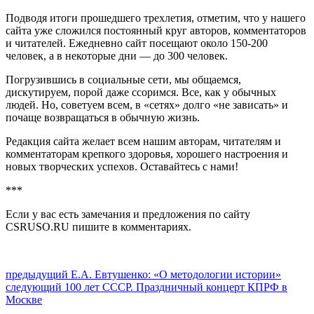
Подводя итоги прошедшего трехлетия, отметим, что у нашего
сайта уже сложился постоянный круг авторов, комментаторов
и читателей. Ежедневно сайт посещают около 150-200
человек, а в некоторые дни — до 300 человек.
Погрузившись в социальные сети, мы общаемся,
дискутируем, порой даже ссоримся. Все, как у обычных
людей. Но, советуем всем, в «сетях» долго «не зависать» и
почаще возвращаться в обычную жизнь.
Редакция сайта желает всем нашим авторам, читателям и
комментаторам крепкого здоровья, хорошего настроения и
новых творческих успехов. Оставайтесь с нами!
***
Если у вас есть замечания и предложения по сайту
CSRUSO.RU пишите в комментариях.
Навигация
Предыдущий
предыдущий
Е.А. Евтушенко: «О методологии истории»
Следующее
пост:
следующий
100 лет СССР. Праздничный концерт КПРФ в
по
сообщение:
Москве