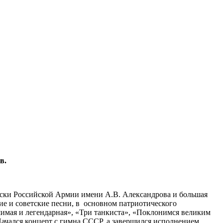
ов.
яски Российской Армии имени А.В. Александрова и большая
е и советские песни, в основном патриотического
шимая и легендарная», «Три танкиста», «Поклонимся великим
 Начался концерт с гимна СССР, а завершился исполнением