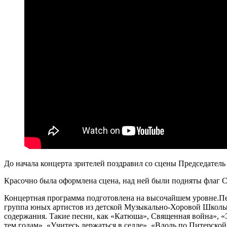
До начала концерта зрителей поздравил со сцены Председат
Красочно была оформлена сцена, над ней были подняты флаг 
Концертная программа подготовлена на высочайшем уровне.П
группа юных артистов из детской Музыкально-Хоровой Школы 
содержания. Такие песни, как «Катюша», Священная война», «
тем годам», «Учитесь держаться в седле», «Вдоль по Питерско