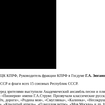
ель ЦК КПРФ, Руководитель фракции КПРФ в Госдуме
Г.А. Зюган
СССР и флаги всех 15 союзных Республик СССР.
еред зрителями выступили Академический ансамбль песни и пл
«Пионерия» имени Г.А.Струве. Прозвучали классические русски
Эх, дороги», «Родина моя», «Смуглянка», «Калинка», «Несокру
й», «Крылатый апрель», «О веселом ветре», «Моя Москва» и др.