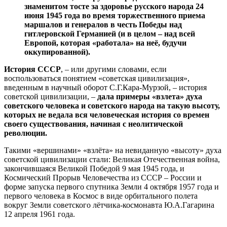
знаменитом тосте за здоровье русского народа 24
июня 1945 года во время торжественного приема
маршалов и генералов в честь Победы над
гитлеровской Германией (и в целом – над всей
Европой, которая «работала» на неё, будучи
оккупированной).
История СССР
, – или другими словами, если
воспользоваться понятием «советская цивилизация»,
введенным в научный оборот С.Г.Кара-Мурзой, – история
советской цивилизации, –
дала примеры «взлета» духа
советского человека и советского народа на такую высоту,
которых не ведала вся человеческая история со времен
своего существования, начиная с неолитической
революции.
Такими «вершинами» «взлёта» на невиданную «высоту» духа
советской цивилизации стали: Великая Отечественная война,
закончившаяся Великой Победой 9 мая 1945 года, и
Космический Прорыв Человечества из СССР – России и
форме запуска первого спутника Земли 4 октября 1957 года и
первого человека в Космос в виде орбитального полета
вокруг Земли советского лётчика-космонавта Ю.А.Гагарина
12 апреля 1961 года.