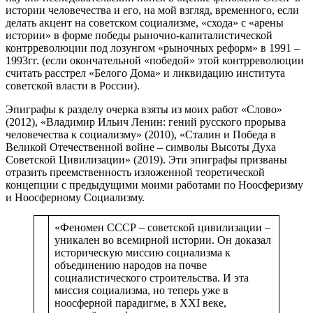
истории человечества и его, на мой взгляд, временного, если
делать акцент на советском социализме, «схода» с «арены
истории» в форме победы рыночно-капиталистической
контрреволюции под лозунгом «рыночных реформ» в 1991 –
1993гг. (если окончательной «победой» этой контрреволюции
считать расстрел «Белого Дома» и ликвидацию института
советской власти в России).
Эпиграфы к разделу очерка взяты из моих работ «Слово»
(2012), «Владимир Ильич Ленин: гений русского прорыва
человечества к социализму» (2010), «Сталин и Победа в
Великой Отечественной войне – символы Высоты Духа
Советской Цивилизации» (2019). Эти эпиграфы призваны
отразить преемственность изложенной теоретической
концепции с предыдущими моими работами по Ноосферизму
и Ноосферному Социализму.
«Феномен СССР – советской цивилизации –
уникален во всемирной истории. Он доказал
историческую миссию социализма к
объединению народов на почве
социалистического строительства. И эта
миссия социализма, но теперь уже в
ноосферной парадигме, в XXI веке,