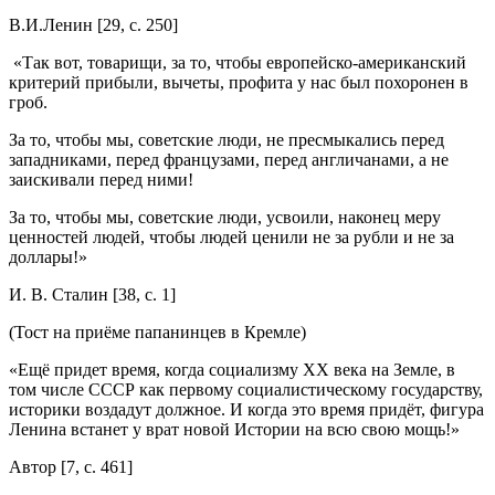
В.И.Ленин [29, c. 250]
«Так вот, товарищи, за то, чтобы европейско-американский
критерий прибыли, вычеты, профита у нас был похоронен в
гроб.
За то, чтобы мы, советские люди, не пресмыкались перед
западниками, перед французами, перед англичанами, а не
заискивали перед ними!
За то, чтобы мы, советские люди, усвоили, наконец меру
ценностей людей, чтобы людей ценили не за рубли и не за
доллары!»
И. В. Сталин [38, c. 1]
(Тост на приёме папанинцев в Кремле)
«Ещё придет время, когда социализму ХХ века на Земле, в
том числе СССР как первому социалистическому государству,
историки воздадут должное. И когда это время придёт, фигура
Ленина встанет у врат новой Истории на всю свою мощь!»
Автор [7, с. 461]