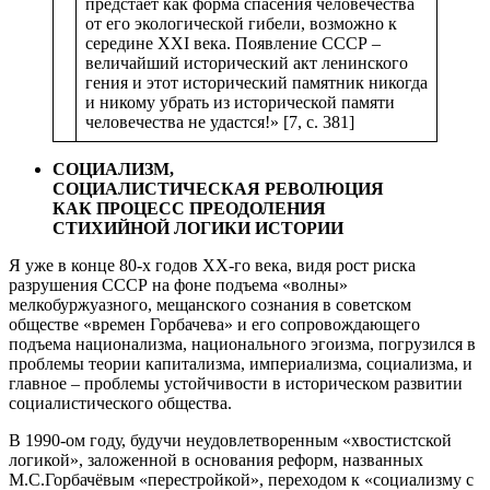
предстаёт как форма спасения человечества
от его экологической гибели, возможно к
середине XXI века. Появление СССР –
величайший исторический акт ленинского
гения и этот исторический памятник никогда
и никому убрать из исторической памяти
человечества не удастся!» [7, с. 381]
СОЦИАЛИЗМ,
СОЦИАЛИСТИЧЕСКАЯ
РЕВОЛЮЦИЯ
КАК ПРОЦЕСС ПРЕОДОЛЕНИЯ
СТИХИЙНОЙ ЛОГИКИ ИСТОРИИ
Я уже в конце 80-х годов ХХ-го века, видя рост риска
разрушения СССР на фоне подъема «волны»
мелкобуржуазного, мещанского сознания в советском
обществе «времен Горбачева» и его сопровождающего
подъема национализма, национального эгоизма, погрузился в
проблемы теории капитализма, империализма, социализма, и
главное – проблемы устойчивости в историческом развитии
социалистического общества.
В 1990-ом году, будучи неудовлетворенным «хвостистской
логикой», заложенной в основания реформ, названных
М.С.Горбачёвым «перестройкой», переходом к «социализму с