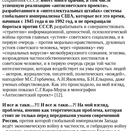
сохранения СССР,
имеет много причин, в том числе
успешную реализацию «антисоветского проекта»,
разработанного в «интеллектуальных штабах» системы
глобального империализма США, которые все это время,
начиная с 1945 года и по 1992 год, и не прекращали
бороться против СССР,
разрабатывать и совершенствовать
«стратегии» информационной, ценностной, психологической
войны против главных «устоев» советского социализма, и в
первую очередь – против морально-нравственных, духовных
устоев советского человека, через «прививку» ему
«социальных вирусов» мелкобуржуазного сознания, эгоизма,
возрождения частнособственнических инстинктов в
советском человеке, и в первую очередь среди той части
интеллигенции, которая воздействует на умы простых людей
– актеров, журналистов, писателей, политических «вождей»,
наподобие М.С.Горбачева, А.Н.Яковлева, Б.Н.Ельцина, даже
ученых-обществоведов. Как это происходило, на мой взгляд,
хорошо показал С.Г.Кара-Мурза в монографии
«Антисоветский проект» [12].
И все ж таки…?!! И все ж таки…?! На мой взгляд,
проблема, именно как теоретическая проблема, которая
стоит не только перед передовыми умами современной
России,
против которой глобальной империализм Запада
ведёт экономическую войну в частности, и гибридную войну