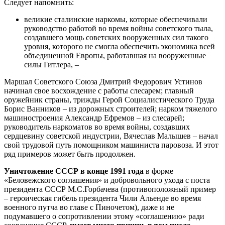
Следует напомнить:
великие сталинские наркомы, которые обеспечивали
руководство работой во время войны советского тыла,
создавшего мощь советских вооруженных сил такого
уровня, которого не смогла обеспечить экономика всей
объединенной Европы, работавшая на вооруженные
силы Гитлера, –
Маршал Советского Союза Дмитрий Федорович Устинов
начинал свое восхождение с работы слесарем; главный
оружейник страны, трижды Герой Социалистического Труда
Борис Ванников – из дорожных строителей; нарком тяжелого
машиностроения Александр Ефремов – из слесарей;
руководитель наркоматов во время войны, создавших
сердцевину советской индустрии, Вячеслав Малышев – начал
свой трудовой путь помощником машиниста паровоза. И этот
ряд примеров может быть продолжен.
Уничтожение СССР в конце 1991 года
в форме
«Беловежского соглашения» и добровольного ухода с поста
президента СССР М.С.Горбачева (противоположный пример
– героическая гибель президента Чили Альенде во время
военного путча во главе с Пиночетом), даже и не
подумавшего о сопротивлении этому «соглашению» ради