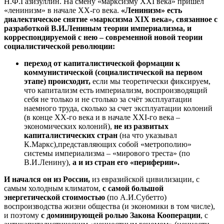
Н.Ф.Газизуллин. На смену «марксизму XXI века» пришёл
«ленинизм» в начале ХХ-го века.
«Ленинизм» есть
диалектическое снятие «марксизма
XI
Х века», связанное с
разработкой В.И.Лениным теории империализма, и
корреспондируемой с нею – современной новой теории
социалистической революции:
переход от капиталистической формации к
коммунистической (социалистической на первом
этапе) происходит,
если мы теоретически фиксируем,
что капитализм есть империализм, воспроизводящий
себя не только и не столько за счёт эксплуатации
наемного труда, сколько за счет эксплуатации колоний
(в конце ХХ-го века и в начале XXI-го века –
экономических колоний),
не из развитых
капиталистических стран
(на что указывал
К.Маркс),представляющих собой «метрополию»
системы империализма – «мирового треста» (по
В.И.Ленину),
а и из стран его «периферии».
И начался он из России,
из евразийской цивилизации, с
самым холодным климатом,
с самой большой
энергетической стоимостью
(по А.И.Субетто)
воспроизводства жизни общества (и экономики в том числе),
и поэтому
с доминирующей ролью Закона Кооперации
, с