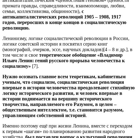
антикапиталистическим «ценностным геномом» (ценности
примата правды, справедливости, взаимопомощи, любви,
семьи, коллективизма, общинности),
с
антикапиталистических революций 1905 – 1908, 1917
годов, переросших в конце концов в социалистическую
революцию.
Ленинизму, логике социалистической революции в России,
логике советской истории я посвятил серию книг
(монографий, очерков, эссе, научных докладов)[4 – 8 и др.], в
том числе и свое
теоретическое обобщение «Владимир
Ильич Ленин: гений русского прорыва человечества к
социализму»
[7].
Нужно осознать главное всем теоретикам, кабинетным
ученым, что социализм, социалистическая революция
впервые в истории человечества преодолевают стихийную
логику исторического развития, и человек впервые в
истории поднимается на вершину исторического
творчества, направляемого его Разумом, в целом –
общественным интеллектом, т.е. становится разумом,
управляющим собственной историей
.
Именно поэтому ещё при жизни Ленина, вместе с переходом
к первым «шагам» по планированию развития народного
хозяйства,
был поставлен вопрос о культурной революции
,