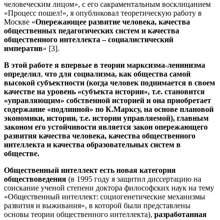
человеческим лицом», с его сакраментальным восклицанием
«Процесс пошел!», я опубликовал теоретическую работу в
Москве «
Опережающее развитие человека, качества
общественных педагогических систем и качества
общественного интеллекта – социалистический
императив
» [3].
В этой работе я впервые в теории марксизма-ленинизма
определил
,
что для социализма, как общества самой
высокой субъектности (когда человек поднимается в своем
качестве на уровень «субъекта истории», т.е. становится
«управляющим» собственной историей и она приобретает
содержание «подлинной» по К.Марксу, на основе плановой
экономики, истории, т.е. истории управляемой), главным
законом его устойчивости является закон опережающего
развития качества человека, качества общественного
интеллекта и качества образовательных систем в
обществе.
Общественный интеллект есть новая категория
обществоведения
(в 1995 году я защитил диссертацию на
соискание ученой степени доктора философских наук на тему
«Общественный интеллект: социогенетические механизмы
развития и выживания», в которой были представлены
основы теории общественного интеллекта),
разработанная