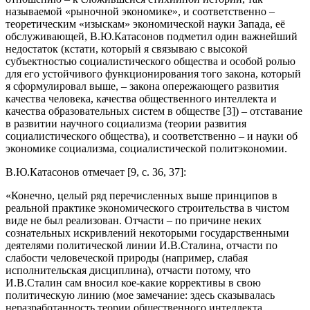
называемой «рыночной экономике», и соответственно –
теоретическим «изыскам» экономической науки Запада, её
обслуживающей, В.Ю.Катасонов подметил один важнейший
недостаток (кстати, который я связываю с высокой
субъектностью социалистического общества и особой ролью
для его устойчивого функционирования того закона, который
я сформулировал выше, – закона опережающего развития
качества человека, качества общественного интеллекта и
качества образовательных систем в обществе [3]) – отставание
в развитии научного социализма (теории развития
социалистического общества), и соответственно – и науки об
экономике социализма, социалистической политэкономии.
В.Ю.Катасонов отмечает [9, с. 36, 37]:
«Конечно, целый ряд перечисленных выше принципов в
реальной практике экономического строительства в чистом
виде не был реализован. Отчасти – по причине неких
сознательных искривлений некоторыми государственными
деятелями политической линии И.В.Сталина, отчасти по
слабости человеческой природы (например, слабая
исполнительская дисциплина), отчасти потому, что
И.В.Сталин сам вносил кое-какие коррективы в свою
политическую линию (мое замечание: здесь сказывалась
неразработанность теории общественного интеллекта,