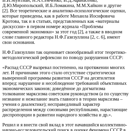
В.И.Мунтиан, Н.А.Семченко, И.Д.Афанасенко,
Д.Ю.Миропольский, И.Б.Ломакина, М.М.Хайкин и другие
[2]. Все теоретические и аналитико-психологические оценки,
которые приведены, как в работе Михаила Иосифовича
Кротова, так и в статьях, представленных как «материалы
дискуссии» в первом номере журнала «Проблемы
современной экономики» за этот год [2], а также в вводном
слове главного редактора Н.Ф.Газизуллина [2, с. 6], имеют
свои основания.
Н.Ф.Газизуллин так оценивает своеобразный итог теоретико-
методологической рефлексии по поводу разрушения СССР:
«Распад СССР вызревал постепенно, на протяжении многих
лет. И причинами этого стало отсутствие стратегически
выверенной программы развития СССР на десятилетия
вперед: нарушение и несоблюдение требований объективных
экономических законов; доведённое до догматизма
толкование марксизма советским руководством (а по существу
незнание и нежелание знать главного в теории марксизма –
учения о диалектике); несправедливый характер
распределения между союзными республиками, нарастающие
диспропорции в развитии народного хозяйства и др.».
Решил и я внести свой вклад в этот начавшийся коллективно-
научно-исследовательский поиск в оценке феномена СССР в