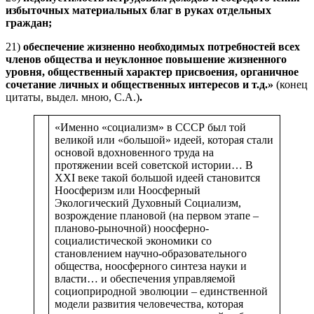
избыточных материальных благ в руках отдельных
граждан;
21)
обеспечение жизненно необходимых потребностей всех
членов общества и неуклонное повышение жизненного
уровня, общественный характер присвоения, органичное
сочетание личных и общественных интересов и т.д.»
(конец
цитаты, выдел. мною, С.А.)
.
«Именно «социализм» в СССР был той
великой или «большой» идеей, которая стали
основой вдохновенного труда на
протяжении всей советской истории… В
XXI веке такой большой идеей становится
Ноосферизм или Ноосферный
Экологический Духовный Социализм,
возрождение плановой (на первом этапе –
планово-рыночной) ноосферно-
социалистической экономики со
становлением научно-образовательного
общества, ноосферного синтеза науки и
власти… и обеспечения управляемой
социоприродной эволюции – единственной
модели развития человечества, которая