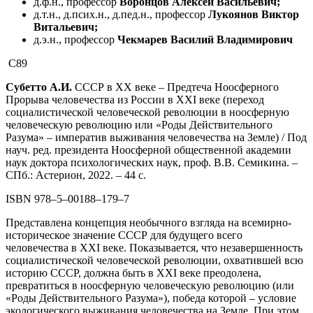
д.ф.н., профессор
Воронцов Алексей Васильевич;
д.т.н., д.псих.н., д.пед.н., профессор
Лукоянов Виктор
Витальевич;
д.э.н., профессор
Чекмарев Василий Владимирович
С89
Субетто А.И.
СССР в ХХ веке – Предтеча Ноосферного
Прорыва человечества из России в XXI веке (переход
социалистической человеческой революции в ноосферную
человеческую революцию или «Роды Действительного
Разума» – императив выживания человечества на Земле) / Под
науч. ред. президента Ноосферной общественной академии
наук доктора психологических наук, проф. В.В. Семикина. –
СПб.: Астерион, 2022. – 44 с.
ISBN
978–5–00188–179–7
Представлена концепция необычного взгляда на всемирно-
историческое значение СССР для будущего всего
человечества в XXI веке. Показывается, что незавершенность
социалистической человеческой революции, охватившей всю
историю СССР, должна быть в XXI веке преодолена,
превратиться в ноосферную человеческую революцию (или
«Роды Действительного Разума»), победа которой – условие
экологического выживания человечества на Земле. При этом