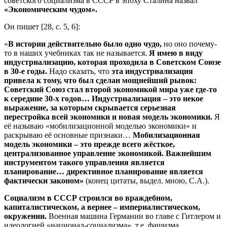
советского социализма в СССР в эпоху Сталина назвал
«Экономическим чудом».
Он пишет [28, с. 5, 6]:
«
В истории действительно было одно чудо,
но оно почему-
то в наших учебниках так не называется.
Я имею в виду
индустриализацию, которая проходила в Советском Союзе
в 30-е годы.
Надо сказать, что
эта индустриализация
привела к тому, что был сделан мощнейший рывок:
Советский Союз стал второй экономикой мира уже где-то
к середине 30-х годов… Индустриализация – это некое
выражение, за которым скрывается серьезная
перестройка всей экономики и новая модель экономики.
Я
её называю «мобилизационной моделью экономики» и
раскрываю её основные признаки…
Мобилизационная
модель экономики – это прежде всего жёсткое,
централизованное управление экономикой. Важнейшим
инструментом такого управления является
планирование… директивное планирование является
фактически законом»
(конец цитаты, выдел. мною, С.А.).
Социализм в СССР строился во враждебном,
капиталистическом, а вернее – империалистическом,
окружении.
Военная машина Германии во главе с Гитлером и
идеологией «национал-социализма», т.е. фашизма,