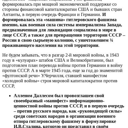
формировалась при мощной экономической поддержке со
стороны финансовой капиталократии США и бывших стран
Антанты, в первую очередь Франции и Германии.
И
формировалась эта «машина» гитлеровского фашизма
именно, как военная сила системы империализма Запада,
предназначенная для ликвидации социализма в мире в
лице СССР, а также для превращения территории СССР –
России в свою сырьевую колонию, с уничтожением ¾
проживающего населения на этой территории
.
Не будем забывать, что в разгар 2-й мировой войны, в 1943
году в «кулуарах» штабов США и Великобритании, был
подготовлен план перевода войны против Германии в войну
против СССР. А в марте 1945 года, еще за год до знаменитой
«фултонской речи» У.Черчилля, ставшей манифестом
«холодной войны» строя мировой капиталократии против
СССР,
Алленом Даллесом был провозглашен свой
своеобразный «манифест» информационно-
ценностной войны против СССР, и в первую очередь
– против русского народа, как «руководящей силы»
среди советских народов в организации военного
отпора гитлеровскому фашизму в формулировке
И.В.Сталина, которую он представил в своём