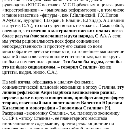
руководство КПСС во главе с М.С.Горбачевым и целая армия
«перестройщиков» – «рыночных реформаторов», в том числе
и такие известные «фигуры», как Г.Явлинский, Г.Х.Попов,
А.Чубайс, Бурбулис, Шахрай, Б.Ельцин, Е.Гайдар, А.Лившиц
и другие, С.А.), то она существовать не может… Само собой,
очевидно, что
именно в материалистических планах всего
более разума (мое замечание: и духа народа, С.А.).
А если
мы учтём рациональность всех форм социализма,
непосредственность и простоту его связей со всем
многообразием действительности, то точнейшее выполнение
заданий плана является вполне естественным, как не круты
ни были намеченные кривые.
Это было бы чудом, если бы
это не было социализмом,
–
говорил Сталин»
(конец
цитаты, выдел. мною, С.А.).
На мой взгляд, обращаясь к анализу феномена
социалистической плановой экономики в эпоху Сталина,
эту
линию рефлексии Анри Барбюса великолепно развил,
перевел даже в целую концепцию, приобретающую форму
теории, известный наш политэконом Валентин Юрьевич
Катасонов в монографии «Экономика Сталина»
[9].
Раскрывая «экономику Сталина», т.е. плановую экономику
СССР в «эпоху Сталина», её планетарного масштаба
инновационное содержание, причем революционное по
отношению – к сложившейся стихийной истории, так