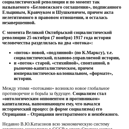
социалистической революции и по момент так
называемого «Беловежского соглашения», подписанного
Ельциным, Кравчуком и Шушкевичем, причем акта
нелегитимного в правовом отношении, и осталась
незавершенной.
С момента Великой Октябрьской социалистической
революции 25 октября (7 ноября) 1917 года история
человечества разделилась на два «потока»:
«поток» новой, «подлинной» (по К.Марксу), т.е.
социалистической, планово-управляемой истории,
и «поток» старой, «стихийной», спонтанной, в
рыночно-капиталистическом, причем
империалистическо-колониальном, «формате»,
истории.
Между этими «потоками» возникло новое глобальное
противоречие и борьба за будущее.
Социализм стал
«онтологическим оппонентом и противником»
капитализма, напоминающем ему, что начался
исторический процесс (в форме социализма) его
Отрицания – Отрицания неотвратимого и неизбежного.
Недавно В.Ю.Катасонов всю экономическую систему