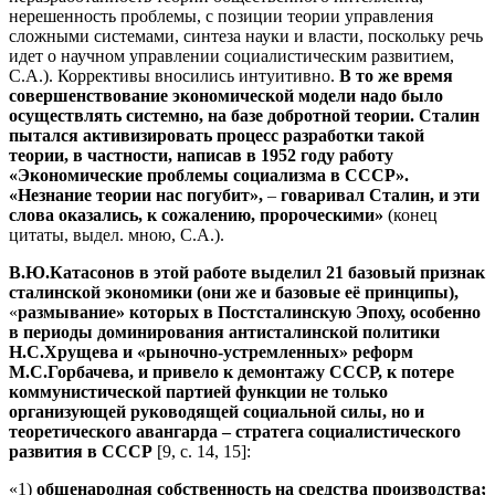
нерешенность проблемы, с позиции теории управления
сложными системами, синтеза науки и власти, поскольку речь
идет о научном управлении социалистическим развитием,
С.А.). Коррективы вносились интуитивно.
В то же время
совершенствование экономической модели надо было
осуществлять системно, на базе добротной теории. Сталин
пытался активизировать процесс разработки такой
теории, в частности, написав в 1952 году работу
«Экономические проблемы социализма в СССР».
«Незнание теории нас погубит»,
–
говаривал Сталин, и эти
слова оказались, к сожалению, пророческими»
(конец
цитаты, выдел. мною, С.А.).
В.Ю.Катасонов в этой работе выделил
21 базовый признак
сталинской экономики (они же и базовые её принципы),
«
размывание» которых в Постсталинскую Эпоху, особенно
в периоды доминирования антисталинской политики
Н.С.Хрущева и «рыночно-устремленных» реформ
М.С.Горбачева, и привело к демонтажу СССР, к потере
коммунистической партией функции не только
организующей руководящей социальной силы, но и
теоретического авангарда – стратега социалистического
развития в СССР
[9, с. 14, 15]:
«1)
общенародная собственность на средства производства;