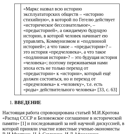
«Маркс назвал всю историю
эксплуататорских обществ – «историю
стихийную», в которой по Гегелю действует
«историческое бессознательное», –
«предысторией», а ожидаемую будущую
историю, в которой человек начинает ею
управлять, Коммунизмом и «подлинной
историей»; а что такое – «предыстория»? –
это история «предчеловека», а что такое
«подлинная история»? – это будущая история
«человека»; поэтому переживаемая нами
эпоха есть не только переход от
«предыстории» к «истории», который ещё
должен состояться, но и переход от
«предчеловека» к «человеку», т.е. есть
«роды» действительного человека» [33, с. 63]
ВВЕДЕНИЕ
Настоящая работа спровоцирована статьей М.И.Кротова
«Распад СССР и Беловежское соглашение в исторической
памяти» [1] и последовавшей за ней научной дискуссией, в
которой приняли участие известные ученые-экономисты