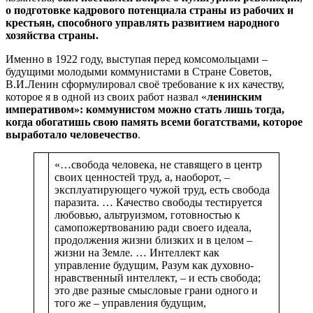
о подготовке кадрового потенциала страны из рабочих и
крестьян, способного управлять развитием народного
хозяйства страны.
Именно в 1922 году, выступая перед комсомольцами –
будущими молодыми коммунистами в Стране Советов,
В.И.Ленин сформулировал своё требование к их качеству,
которое я в одной из своих работ назвал «
ленинским
императивом»: коммунистом можно стать лишь тогда,
когда обогатишь свою память всеми богатствами, которое
выработало человечество
.
«…свобода человека, не ставящего в центр
своих ценностей труд, а, наоборот, –
эксплуатирующего чужой труд, есть свобода
паразита. … Качество свободы тестируется
любовью, альтруизмом, готовностью к
самопожертвованию ради своего идеала,
продолжения жизни близких и в целом –
жизни на Земле. … Интеллект как
управление будущим, Разум как духовно-
нравственный интеллект, – и есть свобода;
это две разные смысловые грани одного и
того же – управления будущим,