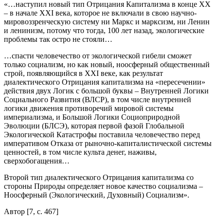
«…наступил новый тип Отрицания Капитализма в конце ХХ
– в начале XXI века, которое не включали в свою научно-
мировоззренческую систему ни Маркс и марксизм, ни Ленин
и ленинизм, потому что тогда, 100 лет назад, экологические
проблемы так остро не стояли…
…спасти человечество от экологической гибели сможет
только социализм, но как новый, ноосферный общественный
строй, появляющийся в XXI веке, как результат
диалектического Отрицания капитализма на «пересечении»
действия двух Логик с большой буквы – Внутренней Логики
Социального Развития (ВЛСР), в том числе внутренней
логики движения противоречий мировой системы
империализма, и Большой Логики Социоприродной
Эволюции (БЛСЭ), которая первой фазой Глобальной
Экологической Катастрофы поставила человечество перед
императивом Отказа от рыночно-капиталистической системы
ценностей, в том числе культа денег, наживы,
сверхобогащения…
Второй тип диалектического Отрицания капитализма со
стороны Природы определяет новое качество социализма –
Ноосферный (Экологический, Духовный) Социализм».
Автор [7, с. 467]