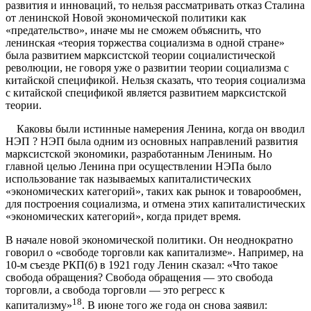
развития и инноваций, то нельзя рассматривать отказ Сталина
от ленинской Новой экономической политики как
«предательство», иначе мы не сможем объяснить, что
ленинская «теория торжества социализма в одной стране»
была развитием марксистской теории социалистической
революции, не говоря уже о развитии теории
социализма с
китайской спецификой
. Нельзя сказать, что теория социализма
с китайской спецификой является развитием марксистской
теории.
Каковы были истинные намерения Ленина, когда он вводил
НЭП ? НЭП была одним из основных направлений развития
марксистской экономики, разработанным Лениным. Но
главной целью Ленина при осуществлении НЭПа было
использование так называемых капиталистических
«экономических категорий», таких как рынок и товарообмен,
для построения социализма, и отмена этих капиталистических
«экономических категорий», когда придет время.
В начале новой экономической политики. Он неоднократно
говорил о «свободе торговли как капитализме». Например, на
10-м съезде РКП(б) в 1921 году Ленин сказал: «Что такое
свобода обращения? Свобода обращения — это свобода
торговли, а свобода торговли — это регресс к
18
капитализму»
. В июне того же года он снова заявил: