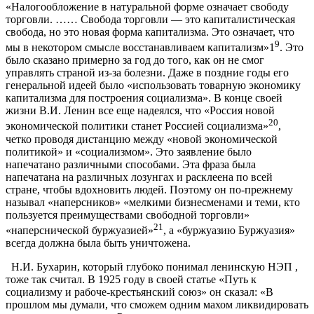
«Налогообложение в натуральной форме означает свободу
торговли. …… Свобода торговли — это капиталистическая
свобода, но это новая форма капитализма. Это означает, что
9
мы в некотором смысле восстанавливаем капитализм»1
. Это
было сказано примерно за год до того, как он не смог
управлять страной из-за болезни. Даже в поздние годы его
генеральной идеей было «использовать товарную экономику
капитализма для построения социализма». В конце своей
жизни В.И. Ленин все еще надеялся, что «Россия новой
20
экономической политики станет Россией социализма»
,
четко проводя дистанцию между «новой экономической
политикой» и «социализмом». Это заявление было
напечатано различными способами. Эта фраза была
напечатана на различных лозунгах и расклеена по всей
стране, чтобы вдохновить людей. Поэтому он по-прежнему
называл «наперсников» «мелкими бизнесменами и теми, кто
пользуется преимуществами свободной торговли»
21
«наперснической буржуазией»
, а «буржуазию Буржуазия»
всегда должна была быть уничтожена.
Н.И. Бухарин, который глубоко понимал ленинскую НЭП ,
тоже так считал. В 1925 году в своей статье «Путь к
социализму и рабоче-крестьянский союз» он сказал: «В
прошлом мы думали, что сможем одним махом ликвидировать