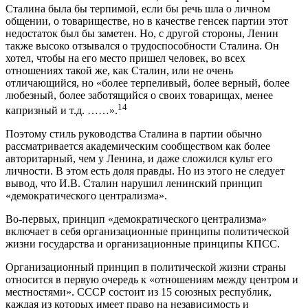
Сталина была бы терпимой, если бы речь шла о личном
общении, о товариществе, но в качестве генсек партии этот
недостаток был бы заметен. Но, с другой стороны, Ленин
также высоко отзывался о трудоспособности Сталина. Он
хотел, чтобы на его место пришел человек, во всех
отношениях такой же, как Сталин, или не очень
отличающийся, но «более терпеливый, более верный, более
любезный, более заботящийся о своих товарищах, менее
14
капризный и т.д. ……».
Поэтому стиль руководства Сталина в партии обычно
рассматривается академическим сообществом как более
авторитарный, чем у Ленина, и даже сложился культ его
личности. В этом есть доля правды. Но из этого не следует
вывод, что И.В. Сталин нарушил ленинский принцип
«демократического централизма».
Во-первых, принцип «демократического централизма»
включает в себя организационные принципы политической
жизни государства и организационные принципы КПСС.
Организационный принцип в политической жизни страны
относится в первую очередь к «отношениям между центром и
местностями». СССР состоит из 15 союзных республик,
каждая из которых имеет право на независимость и