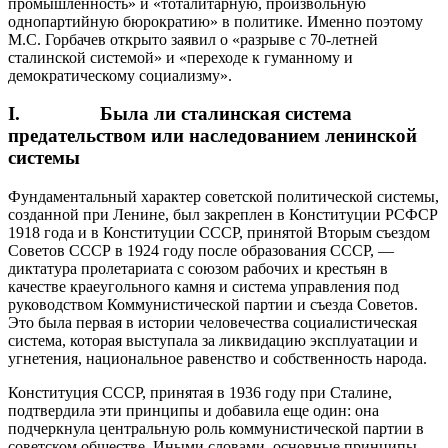
промышленность» и «тоталитарную, произвольную
однопартийную бюрократию» в политике. Именно поэтому
М.С. Горбачев открыто заявил о «разрыве с 70-летней
сталинской системой» и «переходе к гуманному и
демократическому социализму».
I. Была ли сталинская система
предательством или наследованием ленинской
системы
Фундаментальный характер советской политической системы,
созданной при Ленине, был закреплен в Конституции РСФСР
1918 года и в Конституции СССР, принятой Вторым съездом
Советов СССР в 1924 году после образования СССР, —
диктатура пролетариата с союзом рабочих и крестьян в
качестве краеугольного камня и система управления под
руководством Коммунистической партии и съезда Советов.
Это была первая в истории человечества социалистическая
система, которая выступала за ликвидацию эксплуатации и
угнетения, национальное равенство и собственность народа.
Конституция СССР, принятая в 1936 году при Сталине,
подтвердила эти принципы и добавила еще один: она
подчеркнула центральную роль коммунистической партии в
советском обществе. Иными словами, основные принципы