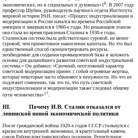
6
экономических, но и социальных и духовных»1
. В 2007 году
профессор Шубин, руководитель научного отдела Института
мировой истории РАН, писал: «Процесс индустриализации и
модернизации в России начался во времена Российской
империи и завершился в 1960-е годы. Но решающим этапом
она стала во время правления Сталина в 1930-е годы.
Сталинская система была действительно суровой, не менее
суровой, чем примитивное накопление капитала. Но это был
единственный способ сконцентрировать ресурсы,
необходимые для создания промышленной базы и заложить
основы для дальнейшего развития советской индустриальной
системы.» Он добавил: «Срочный, неотложный характер
советской модернизации принес с собой огромные жертвы,
которые некоторые часто обвиняют в ненужности. Но что не
подлежит сомнению, так это то, что путь советской
индустриализации и модернизации также следовал общему
17
пути человечества»
.
III. Почему И.В. Сталин отказался от
ленинской новой экономической политики
После гражданской войны 1920-х годов СССР столкнулся с
кризисом внутренней экономики, и краеугольный камень
союза Рабоче-крестьянскогобыл подорван. Решительное