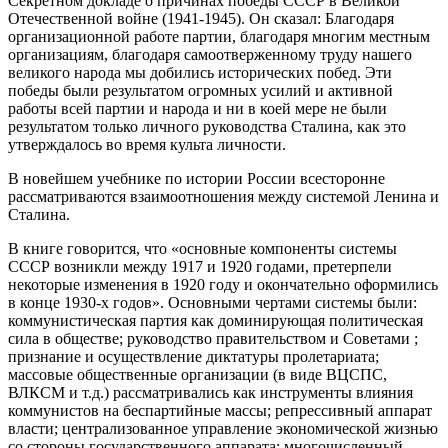
Секретном докладе о причинах победы СССР в Великой
Отечественной войне (1941-1945). Он сказал: Благодаря
организационной работе партии, благодаря многим местным
организациям, благодаря самоотверженному труду нашего
великого народа мы добились исторических побед. Эти
победы были результатом огромных усилий и активной
работы всей партии и народа и ни в коей мере не были
результатом только личного руководства Сталина, как это
утверждалось во время культа личности.
В новейшем учебнике по истории России всесторонне
рассматриваются взаимоотношения между системой Ленина и
Сталина.
В книге говорится, что «основные компоненты системы
СССР возникли между 1917 и 1920 годами, претерпели
некоторые изменения в 1920 году и окончательно оформились
в конце 1930-х годов». Основными чертами системы были:
коммунистическая партия как доминирующая политическая
сила в обществе; руководство правительством и Советами ;
признание и осуществление диктатуры пролетариата;
массовые общественные организации (в виде ВЦСПС,
ВЛКСМ и т.д.) рассматривались как инструменты влияния
коммунистов на беспартийные массы; репрессивный аппарат
власти; централизованное управление экономической жизнью
со стороны государственного аппарата; многочисленный