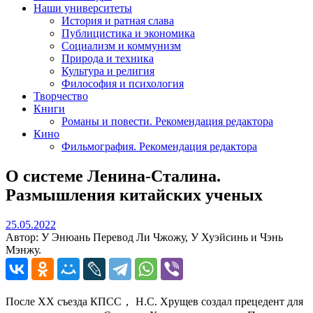
Наши университеты
История и ратная слава
Публицистика и экономика
Социализм и коммунизм
Природа и техника
Культура и религия
Философия и психология
Творчество
Книги
Романы и повести. Рекомендация редактора
Кино
Фильмография. Рекомендация редактора
О системе Ленина-Сталина.
Размышления китайских ученых
25.05.2022
25.05.2022
Автор: У Энюань Перевод Ли Чжожу, У Хуэйсинь и Чэнь
Мэнжу.
После XX съезда КПСС， Н.С. Хрущев создал прецедент для