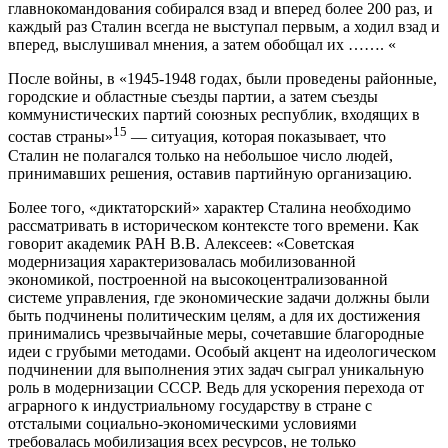
главнокомандования собирался взад и вперед более 200 раз, и
каждый раз Сталин всегда не выступал первым, а ходил взад и
вперед, выслушивал мнения, а затем обобщал их ……. «
После войны, в «1945-1948 годах, были проведены районные,
городские и областные съезды партии, а затем съезды
коммунистических партий союзных республик, входящих в
15
состав страны»
— ситуация, которая показывает, что
Сталин не полагался только на небольшое число людей,
принимавших решения, оставив партийную организацию.
Более того, «диктаторский» характер Сталина необходимо
рассматривать в историческом контексте того времени. Как
говорит академик РАН В.В. Алексеев: «Советская
модернизация характеризовалась мобилизованной
экономикой, построенной на высокоцентрализованной
системе управления, где экономические задачи должны были
быть подчинены политическим целям, а для их достижения
принимались чрезвычайные меры, сочетавшие благородные
идеи с грубыми методами. Особый акцент на идеологическом
подчинении для выполнения этих задач сыграл уникальную
роль в модернизации СССР. Ведь для ускорения перехода от
аграрного к индустриальному государству в стране с
отсталыми социально-экономическими условиями
требовалась мобилизация всех ресурсов, не только