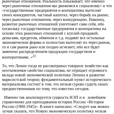
рыночные отношения. Реальность показывает, что именно
через рыночные отношения мы движемся к социализму» и что
«государственные предприятия и кооперативы вытеснят
своих конкурентов, частный капитал, через борьбу на рынке,
через рыночные отношения, через конкуренцию. Наконец,
развитие рыночных отношений уничтожит само себя, ибо
поскольку государственные предприятия и кооперативы на
основе этих рыночных отношений с куплей-продажей,
деньгами, кредитом, обменом и т.д. подавят все остальные
экономические формы и полностью вытеснят их через рынок,
то и сам рынок рано или поздно исчезнет, ибо все будет
заменено распределением продукции государством и
22
кооперативами. «
То, что Ленин тогда не рассматривал товарное хозяйство как
неотъемлемое свойство социализма, не отрицает огромного
вклада новой экономической политики Ленина в развитие
марксистской теории; фундаментальный пункт исторического
материализма состоит в том, что нельзя сурово судить своих
предшественников по тому, что известно сегодня.
Именно так анализируется сущность НЭП и в новейшем
справочнике для преподавания истории России «История
России (1900-1945)». В книге написано: «Следует как можно
лучше указать, что Новую экономическую политику нельзя