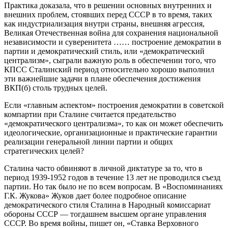
Практика доказала, что в решении основных внутренних и
внешних проблем, стоявших перед СССР в то время, таких
как индустриализация внутри страны, внешняя агрессия,
Великая Отечественная война для сохранения национальной
независимости и суверенитета …… построение демократии в
партии и демократический стиль, или «демократический
централизм», сыграли важную роль в обеспечении того, что
КПСС Сталинский период относительно хорошо выполнил
эти важнейшие задачи в плане обеспечения достижения
ВКП(б) столь трудных целей.
Если «главным аспектом» построения демократии в советской
компартии при Сталине считается предательство
«демократического централизма», то как он может обеспечить
идеологические, организационные и практические гарантии
реализации генеральной линии партии и общих
стратегических целей?
Сталина часто обвиняют в личной диктатуре за то, что в
период 1939-1952 годов в течение 13 лет не проводился съезд
партии. Но так было не по всем вопросам. В «Воспоминаниях
Г.К. Жукова» Жуков дает более подробное описание
демократического стиля Сталина в Народный комиссариат
обороны СССР — тогдашнем высшем органе управления
СССР. Во время войны, пишет он, «Ставка Верховного