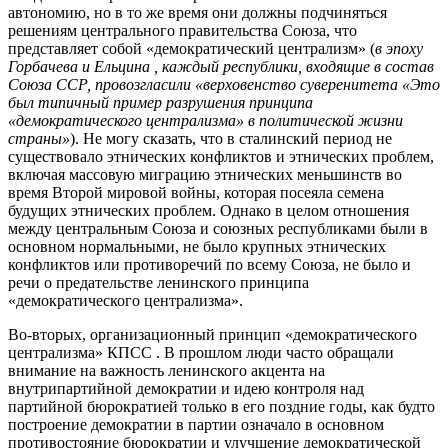
автономию, но в то же время они должны подчиняться
решениям центрального правительства Союза, что
представляет собой «демократический централизм» (
в эпоху
Горбачева и Ельцина , каждый республики, входящие в состав
Союза ССР, провозгласили «верховенство суверенитета «Это
был типичный пример разрушения принципа
«демократического централизма» в политической жизни
страны»
). Не могу сказать, что в сталинский период не
существовало этнических конфликтов и этнических проблем,
включая массовую миграцию этнических меньшинств во
время Второй мировой войны, которая посеяла семена
будущих этнических проблем. Однако в целом отношения
между центральным Союза и союзных республиками были в
основном нормальными, не было крупных этнических
конфликтов или противоречий по всему Союза, не было и
речи о предательстве ленинского принципа
«демократического централизма».
Во-вторых, организационный принцип «демократического
централизма» КПСС . В прошлом люди часто обращали
внимание на важность ленинского акцента на
внутрипартийной демократии и идею контроля над
партийной бюрократией только в его поздние годы, как будто
построение демократии в партии означало в основном
противостояние бюрократии и улучшение демократической