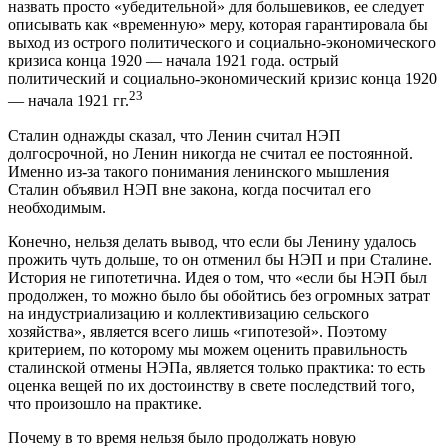
назвать просто «убедительной» для большевиков, ее следует
описывать как «временную» меру, которая гарантировала бы
выход из острого политического и социально-экономического
кризиса конца 1920 — начала 1921 года. острый
политический и социально-экономический кризис конца 1920
23
— начала 1921 гг.
Сталин однажды сказал, что Ленин считал НЭП
долгосрочной, но Ленин никогда не считал ее постоянной.
Именно из-за такого понимания ленинского мышления
Сталин объявил НЭП вне закона, когда посчитал его
необходимым.
Конечно, нельзя делать вывод, что если бы Ленину удалось
прожить чуть дольше, то он отменил бы НЭП и при Сталине.
История не гипотетична. Идея о том, что «если бы НЭП был
продолжен, то можно было бы обойтись без огромных затрат
на индустриализацию и коллективизацию сельского
хозяйства», является всего лишь «гипотезой». Поэтому
критерием, по которому мы можем оценить правильность
сталинской отмены НЭПа, является только практика: то есть
оценка вещей по их достоинству в свете последствий того,
что произошло на практике.
Почему в то время нельзя было продолжать новую