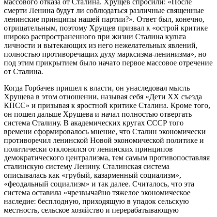
массового отказа от Сталина. Хрущев спросили: «После
смерти Ленина будут ли соблюдаться различные священные
ленинские принципы нашей партии?». Ответ был, конечно,
отрицательным, поэтому Хрущев призвал к «острой критике
широко распространенного при жизни Сталина культа
личности и вытекающих из него нежелательных явлений,
полностью противоречащих духу марксизма-ленинизма», но
под этим прикрытием было начато первое массовое отречение
от Сталина.
Когда Горбачев пришел к власти, он унаследовал мысль
Хрущева в этом отношении, называя себя «Дети XX съезда
КПСС» и призывая к яростной критике Сталина. Кроме того,
он пошел дальше Хрущева и начал полностью отвергать
система Сталину. В академических кругах СССР того
времени сформировалось мнение, что Сталин экономически
противоречил ленинской Новой экономической политике и
политически отклонялся от ленинских принципов
демократического централизма, тем самым противопоставляя
сталинскую систему Ленину. Сталинская система
описывалась как «грубый, казарменный социализм»,
«феодальный социализм» и так далее. Считалось, что эта
система оставила «чрезвычайно тяжелое экономическое
наследие: бесплодную, приходящую в упадок сельскую
местность, сельское хозяйство и перерабатывающую