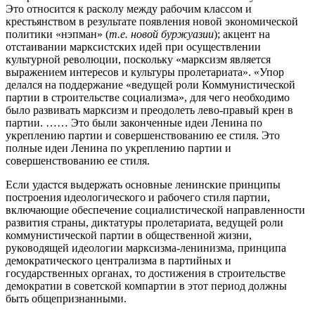
Это относится к расколу между рабочим классом и
крестьянством в результате появления новой экономической
политики «нэпман» (
т.е. новой буржуазии
); акцент на
отстаивании марксистских идей при осуществлении
культурной революции, поскольку «марксизм является
выражением интересов и культуры пролетариата». «Упор
делался на поддержание «ведущей роли Коммунистической
партии в строительстве социализма», для чего необходимо
было развивать марксизм и преодолеть лево-правый крен в
партии. …… Это были законченные идеи Ленина по
укреплению партии и совершенствованию ее стиля. Это
полные идеи Ленина по укреплению партии и
совершенствованию ее стиля.
Если удастся выдержать основные ленинские принципы
построения идеологического и рабочего стиля партии,
включающие обеспечение социалистической направленности
развития страны, диктатуры пролетариата, ведущей роли
коммунистической партии в общественной жизни,
руководящей идеологии марксизма-ленинизма, принципа
демократического централизма в партийных и
государственных органах, то достижения в строительстве
демократии в советской компартии в этот период должны
быть общепризнанными.