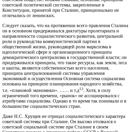
советской политической системы, закрепленные в
Конституции, принятой при Сталине, принципиально не
отличались от ленинских.
Следует сказать, что на протяжении всего правления Сталина
он в основном придерживался диктатуры пролетариата и
направленности социалистического развития, центральной
роли и руководства коммунистической партии в
общественной жизни, руководящей роли марксизма в
идеологической сфере и организационного принципа
демократического централизма в государственной власти; он
придерживался принципа, что такие ресурсы, как земля, леса
и шахты, являются собственностью всего населения,
принципа централизованной системы управления
экономикой и осуществления Основная система социализма
основана на принципе планирования народного хозяйства,
13
т.е. «плановой экономики». …… и т.д
. Хотя, в силу
ограничений того времени, «рынок» не ассоциировался с
атрибутами социализма. Однако в то время так понимали и в
большинстве социалистических стран.
Даже Н.С. Хрущев не отрицал социалистического характера
советской системы при Сталине. Он высоко отозвался о
советской социальной системе при Сталине в своем