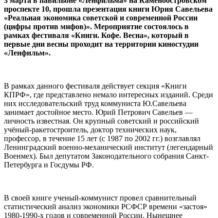
3 марта в павильоне «Ленфильма» на Каменоостровском
проспекте 10, прошла презентация книги Юрия Савельева
«Реальная экономика советской и современной России
(цифры против мифов)». Мероприятие состоялось в
рамках фестиваля «Книги. Кофе. Весна», который в
первые дни весны проходит на территории киностудии
«Ленфильм».
В рамках данного фестиваля действует секция «Книги
КПРФ», где представлено немало интересных изданий. Среди
них исследовательский труд коммуниста Ю.Савельева
занимает достойное место. Юрий Петрович Савельев —
личность известная. Он крупный советский и российский
учёный-ракетостроитель, доктор технических наук,
профессор, в течение 15 лет (с 1987 по 2002 гг.) возглавлял
Ленинградский военно-механический институт (легендарный
Военмех). Был депутатом Законодательного собрания Санкт-
Петербурга и Госдумы РФ.
В своей книге ученый-коммунист провел сравнительный
статистический анализ экономики РСФСР времени «застоя»
1980-1990-х годов и современной России. Нынешнее