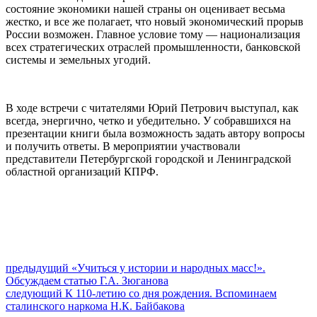
состояние экономики нашей страны он оценивает весьма
жестко, и все же полагает, что новый экономический прорыв
России возможен. Главное условие тому — национализация
всех стратегических отраслей промышленности, банковской
системы и земельных угодий.
В ходе встречи с читателями Юрий Петрович выступал, как
всегда, энергично, четко и убедительно. У собравшихся на
презентации книги была возможность задать автору вопросы
и получить ответы. В мероприятии участвовали
представители Петербургской городской и Ленинградской
областной организаций КПРФ.
Навигация
Предыдущий
предыдущий
«Учиться у истории и народных масс!».
пост:
Обсуждаем статью Г.А. Зюганова
по
Следующее
следующий
К 110-летию со дня рождения. Вспоминаем
записям
сообщение:
сталинского наркома Н.К. Байбакова