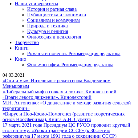
Наши университеты
История и ратная слава
Публицистика и экономика
Социализм и коммунизм
Природа и техника
Культура и религия
Философия и психология
Творчество
Книги
Романы и повести. Рекомендация редактора
Кино
Фильмография. Рекомендация редактора
04.03.2021
«Они и мы». Интервью с режиссером Владимиром
«Они
Меньшовым
и
«Либерал
«Либеральный миф о совках и лохах». Кинолекторий
мы».
«Враги
миф
«Враги левого движения». Кинолекторий
Интервью
левого
о
М.Н. Антоненко: «О диалектике и методе развития сельской
с
М.Н.
движения».
совках
территории»
режиссером
Антоненко:
Кинолекторий
и
«Вирус и Ноо-Космо-Номогенез (развитие теоретических
Владимиром
«О
«Вирус
лохах».
основ Ноосферизма). Книга А.И. Субетто
Меньшовым
диалектике
и
Кинолект
17 марта 2021 года Президиум ЦС РУСО проводит круглый
и
Ноо-
стол на тему: «Уроки трагедии СССР» (к 30-летию
методе
Космо-
17
референдума 17 марта 1991 года о сохранении СССР)