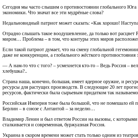
Сегодня мы часто слышим о противостоянии глобального Юга 
экономики. Что значат все эти мудрёные слова?
Недальновидный патриот может сказать: «Как хорошо! Наступае
Отрадно слышать такое воодушевление, да только вот расцве
миром… Проблема – в том, что контуры этих миров расположе
Если такой патриот думает, что на смену глобальной гегемони
даже не конкуренции, а глобального жёсткого противостояния 
— А нам-то что с того? – усмехнется кто-то – Ведь Россия – 
хлебушка?..
Страна наша, конечно, большая, имеет ядерное оружие, и ресур
ресурсы для растущих производств. В следующие 20 лет прогн
ресурсов, фактически была сырьевым придатком так называемо
Российская Империя тоже была большой, что не помешало ей пр
Берлин – в союзе с Антантой – за неделю…
Владимир Ленин и был ответом России на вызовы, с которыми 
сталкивается и современная, буржуазная Россия.
Украина в скором времени может стать только одним из театро