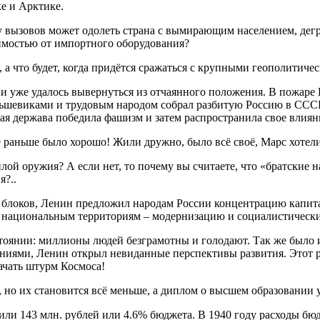
е и Арктике.
 вызовов может одолеть страна с вымирающим населением, дегр
симостью от импортного оборудования?
а что будет, когда придётся сражаться с крупными геополитиче
ии уже удалось вывернуться из отчаянного положения. В пожаре
ьшевиками и трудовым народом собрал разбитую Россию в СССР 
ская держава победила фашизм и затем распространила свое влия
е раньше было хорошо! Жили дружно, было всё своё, Марс хотел
ой оружия? А если нет, то почему вы считаете, что «братские
я?..
 блоков, Ленин предложил народам России концентрацию капита
национальным территориям – модернизацию и социалистический
тоянии: миллионы людей безграмотны и голодают. Так же было 
ниями, Ленин открыл невиданные перспективы развития. Этот 
начать штурм Космоса!
 но их становится всё меньше, а диплом о высшем образовании 
или 143 млн. рублей или 4.6% бюджета. В 1940 году расходы бю