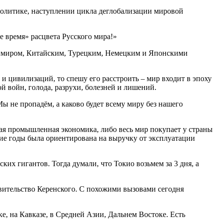
политике, наступлении цикла деглобализации мировой
е время» расцвета Русского мира!»
им миром, Китайским, Турецким, Немецким и Японскими
и цивилизаций, то спешу его расстроить – мир входит в эпоху
хой войн, голода, разрухи, болезней и лишений.
ы не пропадём, а каково будет всему миру без нашего
ская промышленная экономика, либо весь мир покупает у страны
гие годы была ориентирована на выручку от эксплуатации
х гигантов. Тогда думали, что Токио возьмем за 3 дня, а
вительство Керенского. С похожими вызовами сегодня
е, на Кавказе, в Средней Азии, Дальнем Востоке. Есть