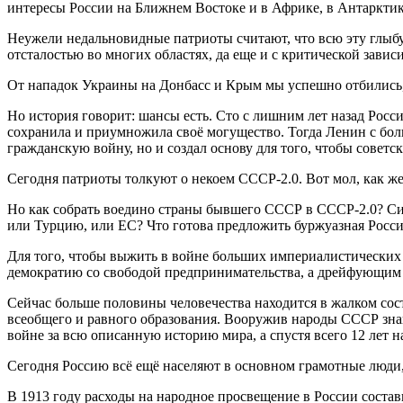
интересы России на Ближнем Востоке и в Африке, в Антарктик
Неужели недальновидные патриоты считают, что всю эту глыбу
отсталостью во многих областях, да еще и с критической зави
От нападок Украины на Донбасс и Крым мы успешно отбились, 
Но история говорит: шансы есть. Сто с лишним лет назад Росс
сохранила и приумножила своё могущество. Тогда Ленин с бол
гражданскую войну, но и создал основу для того, чтобы совет
Сегодня патриоты толкуют о некоем СССР-2.0. Вот мол, как ж
Но как собрать воедино страны бывшего СССР в СССР-2.0? Сил
или Турцию, или ЕС? Что готова предложить буржуазная Росси
Для того, чтобы выжить в войне больших империалистических
демократию со свободой предпринимательства, а дрейфующим 
Сейчас больше половины человечества находится в жалком сос
всеобщего и равного образования. Вооружив народы СССР зна
войне за всю описанную историю мира, а спустя всего 12 лет 
Сегодня Россию всё ещё населяют в основном грамотные люди,
В 1913 году расходы на народное просвещение в России состав