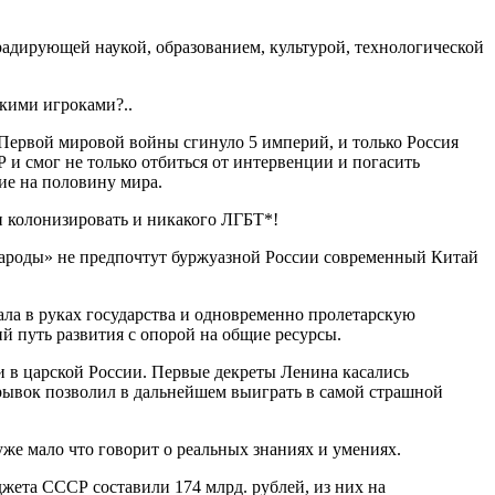
адирующей наукой, образованием, культурой, технологической
скими игроками?..
 Первой мировой войны сгинуло 5 империй, и только Россия
и смог не только отбиться от интервенции и погасить
ние на половину мира.
и колонизировать и никакого ЛГБТ*!
 народы» не предпочтут буржуазной России современный Китай
ла в руках государства и одновременно пролетарскую
 путь развития с опорой на общие ресурсы.
и в царской России. Первые декреты Ленина касались
рывок позволил в дальнейшем выиграть в самой страшной
уже мало что говорит о реальных знаниях и умениях.
джета СССР составили 174 млрд. рублей, из них на