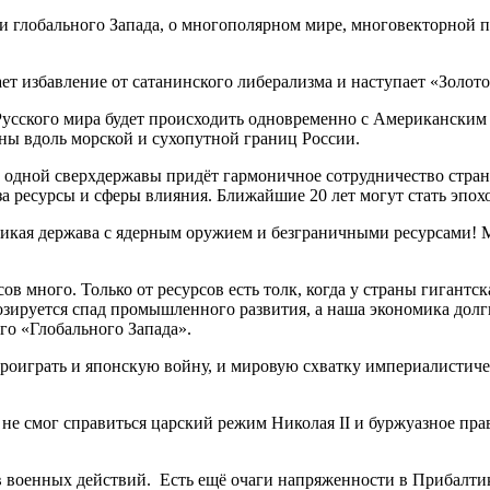
и глобального Запада, о многополярном мире, многовекторной 
т избавление от сатанинского либерализма и наступает «Золото
т Русского мира будет происходить одновременно с Американск
ны вдоль морской и сухопутной границ России.
и одной сверхдержавы придёт гармоничное сотрудничество стран 
за ресурсы и сферы влияния. Ближайшие 20 лет могут стать эпо
великая держава с ядерным оружием и безграничными ресурсами! М
сов много. Только от ресурсов есть толк, когда у страны гигант
озируется спад промышленного развития, а наша экономика дол
го «Глобального Запада».
оиграть и японскую войну, и мировую схватку империалистически
не смог справиться царский режим Николая II и буржуазное пра
в военных действий. Есть ещё очаги напряженности в Прибалтик