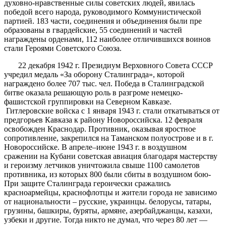
духовно-нравственные силы советских людей, явилась
победой всего народа, руководимого Коммунистической
партией. 183 части, соединения и объединения были пре
образованы в гвардейские, 55 соединений и частей
награждены орденами, 112 наиболее отличившихся воинов
стали Героями Советского Союза.
22 декабря 1942 г. Президиум Верховного Совета СССР
учредил медаль «За оборону Сталинграда», которой
награждено более 707 тыс. чел. Победа в Сталинградской
битве оказала решающую роль в разгроме немецко-
фашистской группировки на Северном Кавказе.
Гитлеровские войска с 1 января 1943 г. стали откатываться от
предгорьев Кавказа к району Новороссийска. 12 февраля
освобожден Краснодар. Противник, оказывая яростное
сопротивление, закрепился на Таманском полуострове и в г.
Новороссийске. В апреле–июне 1943 г. в воздушном
сражении на Кубани советская авиация благодаря мастерству
и героизму летчиков уничтожила свыше 1100 самолетов
противника, из которых 800 были сбиты в воздушном бою-
При защите Сталинграда героически сражались
красноармейцы, краснофлотцы и жители города не зависимо
от национальности – русские, украинцы. белорусы, татары,
грузины, башкиры, буряты, армяне, азербайджанцы, казахи,
узбеки и другие. Тогда никто не думал, что через 80 лет —