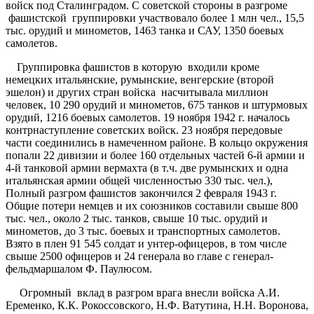
войск под Сталинградом. С советской стороны в разгроме
фашистской группировки участвовало более 1 млн чел., 15,5
тыс. орудий и минометов, 1463 танка и САУ, 1350 боевых
самолетов.
Группировка фашистов в которую входили кроме
немецких итальянские, румынские, венгерские (второй
эшелон) и других стран войска насчитывала миллион
человек, 10 290 орудий и минометов, 675 танков и штурмовых
орудий, 1216 боевых самолетов. 19 ноября 1942 г. началось
контрнаступление советских войск. 23 ноября передовые
части соединились в намеченном районе. В кольцо окружения
попали 22 дивизии и более 160 отдельных частей 6-й армии и
4-й танковой армии вермахта (в т.ч. две румынских и одна
итальянская армии общей численностью 330 тыс. чел.),
Полный разгром фашистов закончился 2 февраля 1943 г.
Общие потери немцев и их союзников составили свыше 800
тыс. чел., около 2 тыс. танков, свыше 10 тыс. орудий и
минометов, до 3 тыс. боевых и транспортных самолетов.
Взято в плен 91 545 солдат и унтер-офицеров, в том числе
свыше 2500 офицеров и 24 генерала во главе с генерал-
фельдмаршалом Ф. Паулюсом.
Огромный вклад в разгром врага внесли войска А.И.
Еременко, К.К. Рокоссовского, Н.Ф. Ватутина, Н.Н. Воронова,