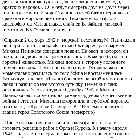
дети, внуки и правнуки отдельных защитников города,
братских народов СССР будут смотреть друг на друга через
прицел автомата. В ходе Сталинградской битвы героически
сражались морские пехотинцы Тихоокеанского флота –
краснофлотец М. Паникаха, снайпер В. Зайцев, морской
пехотинец Ю. Фомичёв и другие.
(Справка: 2 октября 1942 г. морской пехотинец М. Паникаха в
бою при защите завода «Красный Октябрь» красноармеец
Михаил Паникаха совершил подвиг. На окоп, в котором он
находился, двигались вражеские танки. Взяв две бутылки с
горючей жидкостью, Михаил пополз в сторону головного
немецкого танка. Пуля попала в одну из бутылок, жидкость
моментально разлилась по телу бойца и воспламенилась.
Вспыхнув факелом, Михаил бросился на решётку моторного
люка и разбил об неё вторую бутылку. Немецкий танк
остановился. За этот подвиг 9 декабря 1942 г. Михаил
Паникаха был посмертно награждён орденом Отечественной
войны I степени. Михаила похоронили в глубокой воронке,
близ завода «Красный Октябрь». В 1990г. ему присвоено
звание героя Советского Союза посмертно).
После поражения под Сталинградом фашисты стали
готовить реванш в районе Орла и Курска. К началу апреля
1943 г. на советско-германском фронте соотношение сил по