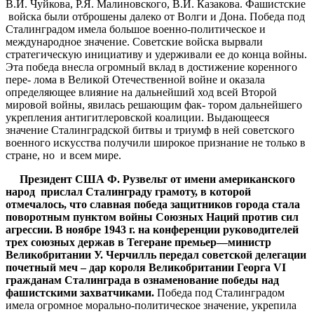
В.И. Чуйкова, Р.Я. Малиновского, В.И. Казакова. Фашистские
войска были отброшены далеко от Волги и Дона. Победа под
Сталинградом имела большое военно-политическое и
международное значение. Советские войска вырвали
стратегическую инициативу и удерживали ее до конца войны.
Эта победа внесла огромный вклад в достижение коренного
пере- лома в Великой Отечественной войне и оказала
определяющее влияние на дальнейший ход всей Второй
мировой войны, явилась решающим фак- тором дальнейшего
укрепления антигитлеровской коалиции. Выдающееся
значение Сталинградской битвы и триумф в ней советского
военного искусства получили широкое признание не только в
стране, но и всем мире.
Президент
США
Ф
.
Рузвельт
от
имени
американского
народ
прислал
Сталинграду
грамоту
,
в
которой
отмечалось
,
что
славная
победа
защитников
города
стала
поворотным
пунктом
войны
Союзных
Наций
против
сил
агрессии
.
В
ноябре
1943
г
.
на
конференции
руководителей
трех
союзных
держав
в
Тегеране
премьер
—
министр
Великобритании
У
.
Черчилль
передал
советской
делегации
почетный
меч
–
дар
короля
Великобритании
Георга
VI
гражданам
Сталинграда
в
ознаменование
победы
над
фашистскими
захватчиками
.
Победа под Сталинградом
имела огромное морально-политическое значение, укрепила