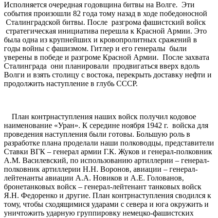
Исполняется очередная годовщина битвы на Волге. Эти
события произошли 82 года тому назад в ходе победоносной
Сталинградской битвы. После разгрома фашистский войск
стратегическая инициатива перешла к Красной Армии. Это
была одна из крупнейших и кровопролитных сражений в
годы войны с фашизмом. Гитлер и его генералы были
уверены в победе и разгроме Красной Армии. После захвата
Сталинграда они планировали продвигаться вверх вдоль
Волги и взять столицу с востока, перекрыть доставку нефти и
продолжить наступление в глубь СССР.
План контрнаступления наших войск получил кодовое
наименование «Уран». К середине ноября 1942 г. войска для
проведения наступления были готовы. Большую роль в
разработке плана проделали наши полководцы, представители
Ставки ВГК – генерал армии Г.К. Жуков и генерал-полковник
А.М. Василевский, по использованию артиллерии – генерал-
полковник артиллерии Н.Н. Воронов, авиации – генерал-
лейтенанты авиации А.А. Новиков и А.Е. Голованов,
бронетанковых войск – генерал-лейтенант танковых войск
Я.Н. Федоренко и другие. План контрнаступления сводился к
тому, чтобы сходящимися ударами с севера и юга окружить и
уничтожить ударную группировку немецко-фашистских