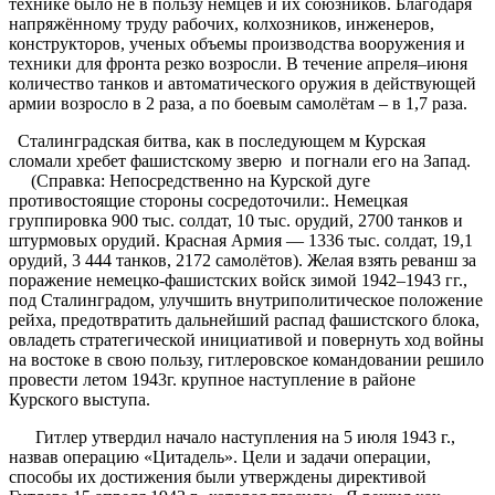
технике было не в пользу немцев и их союзников. Благодаря
напряжённому труду рабочих, колхозников, инженеров,
конструкторов, ученых объемы производства вооружения и
техники для фронта резко возросли. В течение апреля–июня
количество танков и автоматического оружия в действующей
армии возросло в 2 раза, а по боевым самолётам – в 1,7 раза.
Сталинградская битва, как в последующем м Курская
сломали хребет фашистскому зверю и погнали его на Запад.
(Справка: Непосредственно на Курской дуге
противостоящие стороны сосредоточили:. Немецкая
группировка 900 тыс. солдат, 10 тыс. орудий, 2700 танков и
штурмовых орудий. Красная Армия — 1336 тыс. солдат, 19,1
орудий, 3 444 танков, 2172 самолётов). Желая взять реванш за
поражение немецко-фашистских войск зимой 1942–1943 гг.,
под Сталинградом, улучшить внутриполитическое положение
рейха, предотвратить дальнейший распад фашистского блока,
овладеть стратегической инициативой и повернуть ход войны
на востоке в свою пользу, гитлеровское командовании решило
провести летом 1943г. крупное наступление в районе
Курского выступа.
Гитлер утвердил начало наступления на 5 июля 1943 г.,
назвав операцию «Цитадель». Цели и задачи операции,
способы их достижения были утверждены директивой