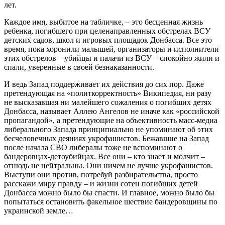
лет.
Каждое имя, выбитое на табличке, – это бесценная жизнь
ребенка, погибшего при целенаправленных обстрелах ВСУ
детских садов, школ и игровых площадок Донбасса. Все это
время, пока хоронили малышей, организаторы и исполнители
этих обстрелов – убийцы и палачи из ВСУ – спокойно жили и
спали, уверенные в своей безнаказанности.
И ведь Запад поддерживает их действия до сих пор. Даже
претендующая на «политкорректность» Википедия, ни разу
не высказавшая ни малейшего сожаления о погибших детях
Донбасса, называет Аллею Ангелов не иначе как «российской
пропагандой», а претендующие на объективность масс-медиа
либерального Запада принципиально не упоминают об этих
бесчеловечных деяниях укрофашистов. Бежавшие на Запад
после начала СВО либералы тоже не вспоминают о
бандеровцах-детоубийцах. Все они – кто знает и молчит –
отнюдь не нейтральны. Они ничем не лучше укрофашистов.
Выступи они против, потребуй разбирательства, просто
расскажи миру правду – и жизни сотен погибших детей
Донбасса можно было бы спасти. И главное, можно было бы
попытаться остановить факельное шествие бандеровщины по
украинской земле…