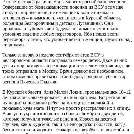
Это лето стало трагичным для многих российских регионов.
Озверевшие от безнаказанности подонки из ВСУ все чаще
атакуют мирные цели, не имеющие к войне никакого
отношения – крымские пляжи, школы в Курской области,
больницы Белгородчины и детсады Луганщины. Они
продолжают убивать детей, делая невозможным в таких
условиях ведение любых переговоров. Ибо нельзя вести
переговоры с теми, кто убивает детей и женщин, глумится над
стариками.
Только за первую неделю сентября от атак ВСУ в
Белгородской области пострадало семеро детей. Двое из них
до сих пор находятся в реанимации в тяжелом состоянии, еще
троих отправили в Москву. Врачи делают всё необходимое,
чтобы помочь справиться с этой бедой, сообщил губернатор
региона Вячеслав Гладков.
В Курской области, близ Малой Локни, трое мальчишек 10–12
лет пытались эвакуироваться из-под обстрела. Встретившие
их нацисты посадили ребят на мотоцикл с коляской и
показали, куда ехать. И тут же просто расстреляли их в спину.
В августе украинский коптер сбросил бомбу на двух детей,
которые получили тяжелые ранения. Известны десятки
случаев, как в Курской, так и в Белгородской области, когда
беспилотники атакуют пассажирские автобусы и автомобили