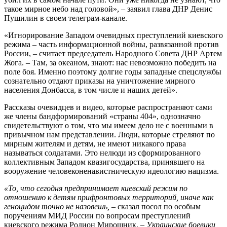
такое мирное небо над головой», – заявил глава ДНР Денис
Пушилин в своем телеграм-канале.
«Игнорирование Западом очевидных преступлений киевского
режима – часть информационной войны, развязанной против
России, – считает председатель Народного Совета ДНР Артем
Жога. – Там, за океаном, знают: нас невозможно победить на
поле боя. Именно поэтому долгие годы западные спецслужбы
сознательно отдают приказы на уничтожение мирного
населения Донбасса, в том числе и наших детей».
Рассказы очевидцев и видео, которые распространяют сами
же члены бандформирований «страны 404», однозначно
свидетельствуют о том, что мы имеем дело не с военными в
привычном нам представлении. Люди, которые стреляют по
мирным жителям и детям, не имеют никакого права
называться солдатами. Это нелюди из сформированного
коллективным Западом квазигосударства, принявшего на
вооружение человеконенавистническую идеологию нацизма.
«То, что сегодня предпринимает киевский режим по
отношению к детям прифронтовых территорий, иначе как
геноцидом точно не назовешь,
– сказал посол по особым
поручениям МИД России по вопросам преступлений
киевского режима Родион Мирошник. –
Украинские боевики