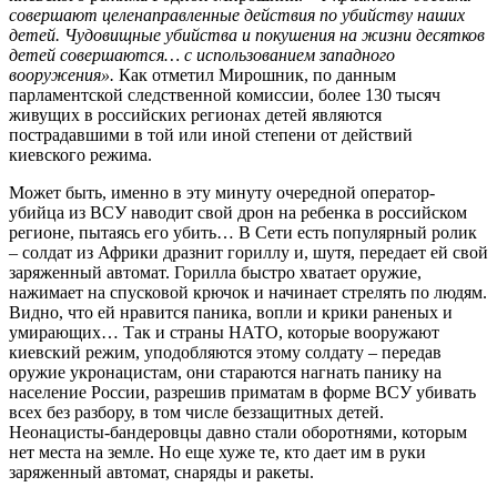
совершают целенаправленные действия по убийству наших
детей. Чудовищные убийства и покушения на жизни десятков
детей совершаются… с использованием западного
вооружения».
Как отметил Мирошник, по данным
парламентской следственной комиссии, более 130 тысяч
живущих в российских регионах детей являются
пострадавшими в той или иной степени от действий
киевского режима.
Может быть, именно в эту минуту очередной оператор-
убийца из ВСУ наводит свой дрон на ребенка в российском
регионе, пытаясь его убить… В Сети есть популярный ролик
– солдат из Африки дразнит гориллу и, шутя, передает ей свой
заряженный автомат. Горилла быстро хватает оружие,
нажимает на спусковой крючок и начинает стрелять по людям.
Видно, что ей нравится паника, вопли и крики раненых и
умирающих… Так и страны НАТО, которые вооружают
киевский режим, уподобляются этому солдату – передав
оружие укронацистам, они стараются нагнать панику на
население России, разрешив приматам в форме ВСУ убивать
всех без разбору, в том числе беззащитных детей.
Неонацисты-бандеровцы давно стали оборотнями, которым
нет места на земле. Но еще хуже те, кто дает им в руки
заряженный автомат, снаряды и ракеты.