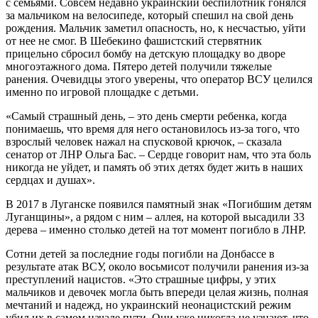
с семьями. Совсем недавно украинский беспилотник гонялся
за мальчиком на велосипеде, который спешил на свой день
рождения. Мальчик заметил опасность, но, к несчастью, уйти
от нее не смог. В Шебекино фашистский стервятник
прицельно сбросил бомбу на детскую площадку во дворе
многоэтажного дома. Пятеро детей получили тяжелые
ранения. Очевидцы этого уверены, что оператор ВСУ целился
именно по игровой площадке с детьми.
«Самый страшный день, – это день смерти ребенка, когда
понимаешь, что время для него остановилось из-за того, что
взрослый человек нажал на спусковой крючок, – сказала
сенатор от ЛНР Ольга Бас. – Сердце говорит нам, что эта боль
никогда не уйдет, и память об этих детях будет жить в наших
сердцах и душах».
В 2017 в Луганске появился памятный знак «Погибшим детям
Луганщины», а рядом с ним – аллея, на которой высадили 33
дерева – именно столько детей на тот момент погибло в ЛНР.
Сотни детей за последние годы погибли на Донбассе в
результате атак ВСУ, около восьмисот получили ранения из-за
преступлений нацистов. «Это страшные цифры, у этих
мальчиков и девочек могла быть впереди целая жизнь, полная
мечтаний и надежд, но украинский неонацистский режим
убил их в самом начале пути. Они уже никогда не узнают, что