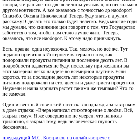
говоря, я и раньше эти две величины увязывал, но несколько в
другом контексте. А всё оказалось с точностью до наоборот!
Спасибо, Оксана Николаевна! Теперь буду знать и другим
расскажу! Сделать это только будет нелегко. Ведь многие годы
мы думали, что снижение цен говорит о том, что Государство
заботится о том, чтобы нам стало лучше жить. Теперь,
оказалось, что все наоборот. К этому надо привыкнуть.
Есть, правда, одна неувязочка. Так, мелочь, но всё же. Тут
недавно прочитал в Интернете материал о том, как
подорожали продукты питания за последние десять лет. В
подробности вдаваться не буду, поскольку при желании вы
этот материал легко найдете во всемирной паутине. Если
коротко, то за последние десять лет некоторые продукты
питания подорожали на сто, двести и даже триста процентов.
Неужели и наша зарплата растет такими же темпами? Что-то
не замечал.
Один известный советский поэт сказал однажды за завтраком
в доме отдыха: «Вчера написал стихотворение о любви. Всё,
закрыл тему». Я же совершенно не уверен, что написав
трилогию, я закрыл тему, ведь человеческая глупость
бесконечна.
Навигация
Предыдущий
предыдущий
М.С. Костриков на онлайн-встрече с