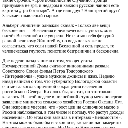
такие строчки: «Трое появились не случайно, Троица
придумана не зря, и недаром в каждой русской чайной есть
картина „Три богатыря“. А где наш друг? Наш третий друг?
Засыхает плавленый сырок».
Альберт Эйнштейн однажды сказал: «Только две вещи
бесконечны — Вселенная и человеческая глупость, хотя
насчёт Вселенной я не уверен». Не считаю себя фигурой
равной великому Эйнштейну, но ведь нельзя же не
согласиться, что если нашей Вселенной и есть предел, то
человеческая глупость поистине безгранична и бесконечна.
Две недели назад я писал о том, что депутаты
Государственной Думы считают виновниками развала
Советского Союза фильм Петра Тодоровского
«Интердевочка», узкие мужские джинсы и джаз. Неделю
назад написал о том, что губернатор Вологодской области
считает алкоголь причиной сокращения населения
российского Севера. Казалось бы, хватит, но это только
казалось. На этой неделе в полнейший ступор меня повергло
заявление министра сельского хозяйства России Оксаны Лут.
Она искренне уверена, что «рост цен на сливочное масло в
России наблюдается, в том числе и потому, что растут доходы
населения». Об этом они заявила в интервью «Ведомостям».
На этом можно было бы и закончить, заставив нас замереть с
широко раскрытыми ртами. Но Оксана Николаевна стала