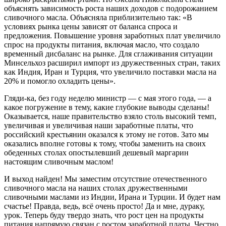
объяснять зависимость роста наших доходов с подорожанием
сливочного масла. Объясняла приблизительно так: «В
условиях рынка цены зависят от баланса спроса и
предложения. Повышение уровня заработных плат увеличило
спрос на продукты питания, включая масло, что создало
временный дисбаланс на рынке. Для сглаживания ситуации
Минсельхоз расширил импорт из дружественных стран, таких
как Индия, Иран и Турция, что увеличило поставки масла на
20% и помогло охладить цены».
Гляди-ка, без году неделю министр — с мая этого года, — а
какое погружение в тему, какие глубокие выводы сделаны!
Оказывается, наше правительство взяло столь высокий темп,
увеличивая и увеличивая наши заработные платы, что
российский крестьянин оказался к этому не готов. Зато мы
оказались вполне готовы к тому, чтобы заменить на своих
обеденных столах опостылевший дешевый маргарин
настоящим сливочным маслом!
И выход найден! Мы заместим отсутствие отечественного
сливочного масла на наших столах дружественными
сливочными маслами из Индии, Ирана и Турции. И будет нам
счастье! Правда, ведь, всё очень просто! Да и мне, дураку,
урок. Теперь буду твердо знать, что рост цен на продукты
питания напрямую связан с ростом заработной платы. Честно