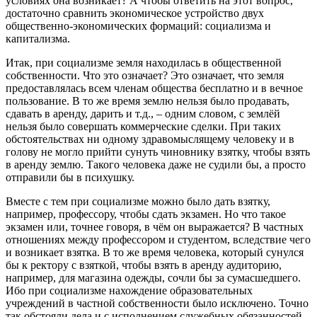
условиях она возникает? А чтобы ответить на этот вопрос,
достаточно сравнить экономическое устройство двух
общественно-экономических формаций: социализма и
капитализма.
Итак, при социализме земля находилась в общественной
собственности. Что это означает? Это означает, что земля
предоставлялась всем членам общества бесплатно и в вечное
пользование. В то же время землю нельзя было продавать,
сдавать в аренду, дарить и т.д., – одним словом, с землёй
нельзя было совершать коммерческие сделки. При таких
обстоятельствах ни одному здравомыслящему человеку и в
голову не могло прийти сунуть чиновнику взятку, чтобы взять
в аренду землю. Такого человека даже не судили бы, а просто
отправили бы в психушку.
Вместе с тем при социализме можно было дать взятку,
например, профессору, чтобы сдать экзамен. Но что такое
экзамен или, точнее говоря, в чём он выражается? В частных
отношениях между профессором и студентом, вследствие чего
и возникает взятка. В то же время человека, который сунулся
бы к ректору с взяткой, чтобы взять в аренду аудиторию,
например, для магазина одежды, сочли бы за сумасшедшего.
Ибо при социализме нахождение образовательных
учреждений в частной собственности было исключено. Точно
так обстояли дела и с исполнением служебных обязанностей.