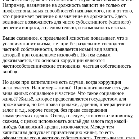
Например, назначение на должность зависит не только от
профессиональных способностей назначаемого, но и от того,
кто принимает решение о назначение на должность. Здесь
возникает возможность для чисто субъективного (частного)
решения вопроса, а следовательно, и возможность взятки.
Выше сказанное, с предельной ясностью показывает, что в
условиях капитализма, т.е. при безраздельном господстве
частной собственности, появляется новый вид взятки,
который при социализме исключён. Но тем самым
доказывается, что основой коррупции являются
частнособственнические отношения, частная собственность
вообще.
Но даже при капитализме есть случаи, когда коррупция
исключается. Например – жильё. При капитализме есть два
вида жилья: социальное и частное. Что такое социальное
жильё? Жильё, которое предоставляется государством для
проживания, но без права продажи, дарения, превращения в
залог и т.д., короче говоря, без права совершения
коммерческих сделок. Отсюда следует, что взятка чиновнику,
скажем, с целью использовать жильё для залога под какой-
нибудь банковский кредит, исключается. Между тем
капитализм допускает приватизацию жилья, то есть
оформление его в частную собственность. Теперь жилец, став