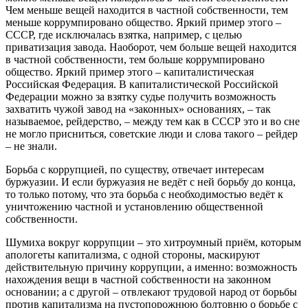
Чем меньше вещей находится в частной собственности, тем
меньше коррумпировано общество. Яркий пример этого –
СССР, где исключалась взятка, например, с целью
приватизация завода. Наоборот, чем больше вещей находится
в частной собственности, тем больше коррумпировано
общество. Яркий пример этого – капиталистическая
Российская Федерация. В капиталистической Российской
Федерации можно за взятку судье получить возможность
захватить чужой завод на «законных» основаниях, – так
называемое, рейдерство, – между тем как в СССР это и во сне
не могло присниться, советские люди и слова такого – рейдер
– не знали.
Борьба с коррупцией, по существу, отвечает интересам
буржуазии. И если буржуазия не ведёт с ней борьбу до конца,
то только потому, что эта борьба с необходимостью ведёт к
уничтожению частной и установлению общественной
собственности.
Шумиха вокруг коррупции – это хитроумный приём, которым
апологеты капитализма, с одной стороны, маскируют
действительную причину коррупции, а именно: возможность
нахождения вещи в частной собственности на законном
основании; а с другой – отвлекают трудовой народ от борьбы
против капитализма на пустопорожнюю болтовню о борьбе с