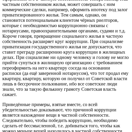
частным собственником жилья, может совершать с ним
коммерческие сделки, например, оформить ипотеку под залог
приватизированного жилья. Тем самым, однако, он
становится потенциальным клиентом чёрных риелторов,
которые с необходимостью коррупционно связаны с
нотариусами, правоохранительными органами, судами и т.д.
Короче говоря, превращение социального жилья в частную
собственность расширяет круг коррупции. При социализме
приватизация государственного жилья не допускается, что
ставит преграду расширению круга коррупции в жилищных
делах. При социализме ни одному человеку и голову не могло
прийти сунуться в жилищную организацию с требованием
переоформить на него квартиру соседа на основании
расписки (да ещё заверенной нотариусом), что тот продал ему
квартиру, квартиру, которую он получил от Советской власти
лишь в бессрочное пользование, ибо все советские люди
знали, что за такую филькину грамоту Советская власть
сажает.
Приведённые примеры, взятые вместе, со всей
убедительностью доказывают, что причиной коррупции
является нахождение вещи в частной собственности.
Следовательно, чтобы победить коррупцию, необходимо
сделать её бессмысленной, т.е. добиваться того, чтобы как
можно меньше вещей находилось в частной собственности.