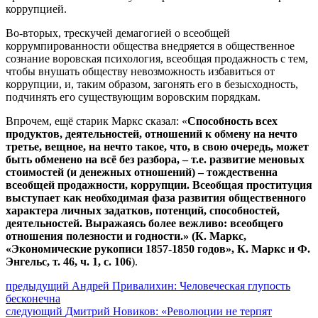
коррупцией.
Во-вторых, трескучей демагогией о всеобщей
коррумпированности общества внедряется в общественное
сознание воровская психология, всеобщая продажность с тем,
чтобы внушать обществу невозможность избавиться от
коррупции, и, таким образом, загонять его в безысходность,
подчинять его существующим воровским порядкам.
Впрочем, ещё старик Маркс сказал: «
Способность всех
продуктов, деятельностей, отношений к обмену на нечто
третье, вещное, на нечто такое, что, в свою очередь, может
быть обменено на всё без разбора, – т.е. развитие меновых
стоимостей (и денежных отношений) – тождественна
всеобщей продажности, коррупции. Всеобщая проституция
выступает как необходимая фаза развития общественного
характера личных задатков, потенций, способностей,
деятельностей. Выражаясь более вежливо: всеобщего
отношения полезности и годности.» (К. Маркс,
«Экономические рукописи 1857-1850 годов», К. Маркс и Ф.
Энгельс, т. 46, ч. 1, с. 106
).
Навигация
Предыдущий
предыдущий
Андрей Привалихин: Человеческая глупость
пост:
бесконечна
по
Следующее
следующий
Дмитрий Новиков: «Революции не терпят