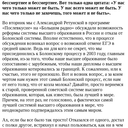
бессмертнее и бессмертнее. Вот только одна цитата: «У нас
чего только может не быть. У нас всего может не быть. У
нас чего только не захочешь, того может и не быть».
Во вторник мы с Александрой Ретунской в программе
«Послевкусие» на «Большом радио» обсуждали возможность
реформы системы высшего образования в России и отказа от
Болонской системы. Вполне естественно, что в процессе
обсуждения возникал вопрос о возможной отмене ЕГЭ в
средней школе. Ведь ни для кого не секрет, что мы
присоединились к Болонскому процессу в 2003 году, главным
образом, из-за того, чтобы наше высшее образование было
сопоставимо с зарубежным, чтобы наши дипломы о высшем
образовании котировались за границей. К сожалению, или к
счастью, этого не произошло. Вот и возник вопрос, а за коим
чертом нам нужен этот самый Болонский процесс, если нам
от него толку, что от козла молока? Давайте, просто вернемся
к старой, проверенной советской системе высшего
образования, которая, как известно, была лучшей в мире.
Причем, на этот раз, не голословно, а фактически самой
лучшей системой высшего образования в мире, что
неоднократно подтверждалось этим самым миром.
Ах, если бы все было так просто! Отказался от одного, достал
с полки другое, встряхнул и начал пользоваться, как ни в чем