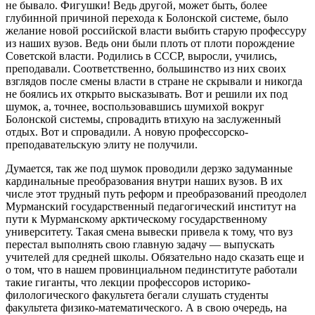
не бывало. Фигушки! Ведь другой, может быть, более
глубинной причиной перехода к Болонской системе, было
желание новой российской власти выбить старую профессуру
из наших вузов. Ведь они были плоть от плоти порождение
Советской власти. Родились в СССР, выросли, учились,
преподавали. Соответственно, большинство из них своих
взглядов после смены власти в стране не скрывали и никогда
не боялись их открыто высказывать. Вот и решили их под
шумок, а, точнее, воспользовавшись шумихой вокруг
Болонской системы, спровадить втихую на заслуженный
отдых. Вот и спровадили. А новую профессорско-
преподавательскую элиту не получили.
Думается, так же под шумок проводили дерзко задуманные
кардинальные преобразования внутри наших вузов. В их
числе этот трудный путь реформ и преобразований преодолел
Мурманский государственный педагогический институт на
пути к Мурманскому арктическому государственному
университету. Такая смена вывески привела к тому, что вуз
перестал выполнять свою главную задачу — выпускать
учителей для средней школы. Обязательно надо сказать еще и
о том, что в нашем провинциальном пединституте работали
такие гиганты, что лекции профессоров историко-
филологического факультета бегали слушать студенты
факультета физико-математического. А в свою очередь, на