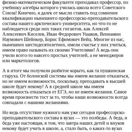
физико-математическом факультете преподавал профессор, по
учебнику алгебры которого училась школа всего Советского
Союза! Конечно, я далек от мысли ставить под сомнение
квалификацию нынешнего профессорско-преподавательского
состава нашего арктического университета, но что-то не
наблюдается среди них таких гигантов, как Алексей
Алексеевич Киселев, Иван Федорович Ушаков, Вениамин
Наумович Шейнкер, Борис Ефимович Вейц. Многие из нас,
нынешних шестидесятилетних, имели счастье у них учиться,
имеем право называть их своими Учителями! А ведь они
учили всего-то навсего простых учителей, а не менеджеров
или маркетологов.
А в итоге мы получили разбитое корыто, как та пушкинская
старуха. От болонской системы мы имеем желание отказаться,
но не имеем возможности, поскольку, преподавать в высшей
школе будет некому! А в средней школе мы имеем
возможность отказаться от ЕГЭ, но не имеем желания. Самое
время произнести тост за то, чтобы наши возможности всегда
совпадали с нашими желаниями.
Но ведь отсутствие нужного нам уже сегодня профессорско-
преподавательского состава в вузах — это полбеды. А беда, и
беда уже настоящая, в том, что завтра наших детей и внуков
некому будет учить в школе, а, стало быть, о каких-то вузах