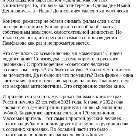
в кинотеатре. То, что вызывало интерес в «Одном дне Ивана
Денисовича», в «Иване Денисовиче» удалено хирургически.
Конечно, режиссер не обязан снимать фильм след в след
по первоисточнику. Кинокартина способна обладать
собственным замыслом, самостоятельной ценностью. Но
такого цельного, интересного замысла в произведении
Памфилова как раз и не просматривается.
Что случилось со всеми ключевыми моментами? С идеей
«одного дня»? Со взглядом глазами «простого русского
человека»? С противоречием «советского человека
в советском лагере»? Их будто вынули. А на их место ничего
не поместили. Да и было ли что помещать? Весь фильм – одна
гротескная, фантастическая пародия на эпоху. Главное в нем –
его махровая антисоветчина. Это откровенно слабое кино.
И зрители считают так же. Прокат фильма в кинотеатрах
России начался 23 сентября 2021 года. К началу 2022 года
сборы от его демонстрации принесли лишь 6,8 миллиона
рублей. Бюджет же картины составил 170 миллионов.
Массовый зритель – тот самый простой русский человек –
голосовал рублем в пользу других фильмов, «крутившихся»
в соседних кинозалах. По большей части это было
голосование в пользу песчаных червей «Дюны»