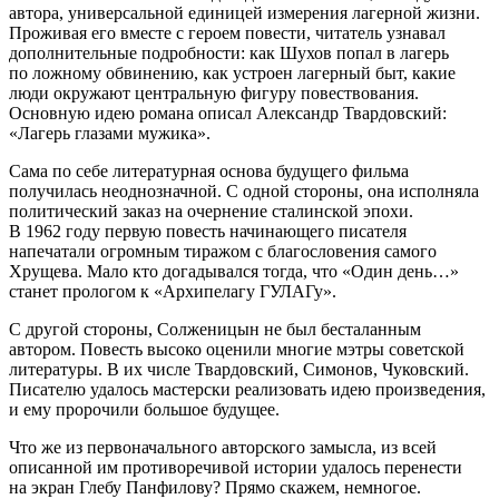
автора, универсальной единицей измерения лагерной жизни.
Проживая его вместе с героем повести, читатель узнавал
дополнительные подробности: как Шухов попал в лагерь
по ложному обвинению, как устроен лагерный быт, какие
люди окружают центральную фигуру повествования.
Основную идею романа описал Александр Твардовский:
«Лагерь глазами мужика».
Сама по себе литературная основа будущего фильма
получилась неоднозначной. С одной стороны, она исполняла
политический заказ на очернение сталинской эпохи.
В 1962 году первую повесть начинающего писателя
напечатали огромным тиражом с благословения самого
Хрущева. Мало кто догадывался тогда, что «Один день…»
станет прологом к «Архипелагу ГУЛАГу».
С другой стороны, Солженицын не был бесталанным
автором. Повесть высоко оценили многие мэтры советской
литературы. В их числе Твардовский, Симонов, Чуковский.
Писателю удалось мастерски реализовать идею произведения,
и ему пророчили большое будущее.
Что же из первоначального авторского замысла, из всей
описанной им противоречивой истории удалось перенести
на экран Глебу Панфилову? Прямо скажем, немногое.