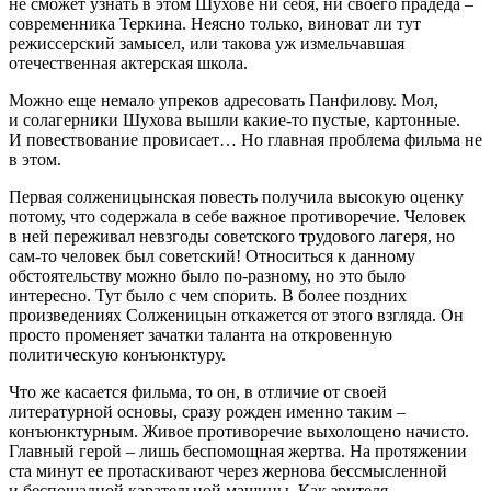
не сможет узнать в этом Шухове ни себя, ни своего прадеда –
современника Теркина. Неясно только, виноват ли тут
режиссерский замысел, или такова уж измельчавшая
отечественная актерская школа.
Можно еще немало упреков адресовать Панфилову. Мол,
и солагерники Шухова вышли какие-то пустые, картонные.
И повествование провисает… Но главная проблема фильма не
в этом.
Первая солженицынская повесть получила высокую оценку
потому, что содержала в себе важное противоречие. Человек
в ней переживал невзгоды советского трудового лагеря, но
сам-то человек был советский! Относиться к данному
обстоятельству можно было по-разному, но это было
интересно. Тут было с чем спорить. В более поздних
произведениях Солженицын откажется от этого взгляда. Он
просто променяет зачатки таланта на откровенную
политическую конъюнктуру.
Что же касается фильма, то он, в отличие от своей
литературной основы, сразу рожден именно таким –
конъюнктурным. Живое противоречие выхолощено начисто.
Главный герой – лишь беспомощная жертва. На протяжении
ста минут ее протаскивают через жернова бессмысленной
и беспощадной карательной машины. Как зрителя