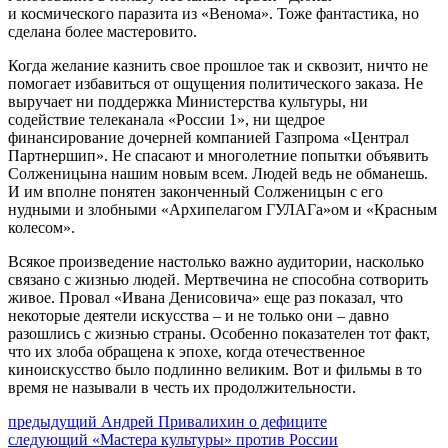
и космического паразита из «Венома». Тоже фантастика, но
сделана более мастеровито.
Когда желание казнить свое прошлое так и сквозит, ничто не
помогает избавиться от ощущения политического заказа. Не
выручает ни поддержка Министерства культуры, ни
содействие телеканала «России 1», ни щедрое
финансирование дочерней компанией Газпрома «Централ
Партнершип». Не спасают и многолетние попытки объявить
Солженицына нашим новым всем. Людей ведь не обманешь.
И им вполне понятен законченный Солженицын с его
нудными и злобными «Архипелагом ГУЛАГа»ом и «Красным
колесом».
Всякое произведение настолько важно аудитории, насколько
связано с жизнью людей. Мертвечина не способна сотворить
живое. Провал «Ивана Денисовича» еще раз показал, что
некоторые деятели искусства – и не только они – давно
разошлись с жизнью страны. Особенно показателен тот факт,
что их злоба обращена к эпохе, когда отечественное
киноискусство было подлинно великим. Вот и фильмы в то
время не называли в честь их продолжительности.
Навигация
Предыдущий
предыдущий
Андрей Привалихин о дефиците
Следующее
пост:
следующий
«Мастера культуры» против России