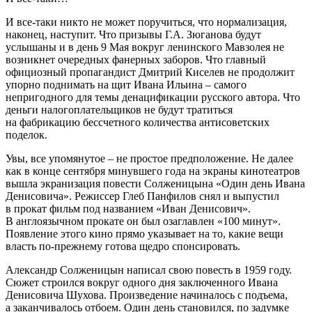
И все-таки никто не может поручиться, что нормализация,
наконец, наступит. Что призывы Г.А. Зюганова будут
услышаны и в день 9 Мая вокруг ленинского Мавзолея не
возникнет очередных фанерных заборов. Что главный
официозный пропагандист Дмитрий Киселев не продолжит
упорно поднимать на щит Ивана Ильина – самого
непригодного для темы денацификации русского автора. Что
деньги налогоплательщиков не будут тратиться
на фабрикацию бессчетного количества антисоветских
поделок.
Увы, все упомянутое – не простое предположение. Не далее
как в конце сентября минувшего года на экраны кинотеатров
вышла экранизация повести Солженицына «Один день Ивана
Денисовича». Режиссер Глеб Панфилов снял и выпустил
в прокат фильм под названием «Иван Денисович».
В англоязычном прокате он был озаглавлен «100 минут».
Появление этого кино прямо указывает на то, какие вещи
власть по-прежнему готова щедро спонсировать.
Александр Солженицын написал свою повесть в 1959 году.
Сюжет строился вокруг одного дня заключенного Ивана
Денисовича Шухова. Произведение начиналось с подъема,
а заканчивалось отбоем. Один день становился, по задумке