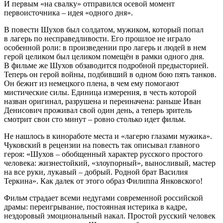
И первым «на свалку» отправился осевой момент
первоисточника – идея «одного дня».
В повести Шухов был солдатом, мужиком, который попал
в лагерь по несправедливости. Его прошлое не играло
особенной роли: в произведении про лагерь и людей в нем
герой целиком был целиком помещён в рамки одного дня.
В фильме же Шухов обзаводится подробной предысторией.
Теперь он герой войны, подбивший в одном бою пять танков.
Он бежит из немецкого плена, в чем ему помогают
мистические силы. Единица измерения, в честь которой
назван оригинал, разрушена и переиначена: раньше Иван
Денисович проживал свой один день, а теперь зритель
смотрит свои сто минут – ровно столько идет фильм.
Не нашлось в киноработе места и «лагерю глазами мужика».
Чуковский в рецензии на повесть так описывал главного
героя: «Шухов – обобщенный характер русского простого
человека: жизнестойкий, «злоупорный», выносливый, мастер
на все руки, лукавый – добрый. Родной брат Василия
Теркина». Как далек от этого образ Филиппа Янковского!
Фильм страдает всеми недугами современной российской
драмы: переигрывание, постоянная истерика в кадре,
нездоровый эмоциональный накал. Простой русский человек