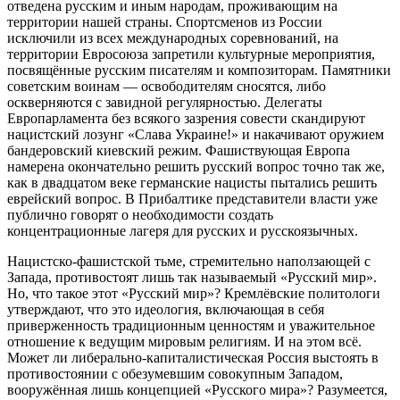
отведена русским и иным народам, проживающим на
территории нашей страны. Спортсменов из России
исключили из всех международных соревнований, на
территории Евросоюза запретили культурные мероприятия,
посвящённые русским писателям и композиторам. Памятники
советским воинам — освободителям сносятся, либо
оскверняются с завидной регулярностью. Делегаты
Европарламента без всякого зазрения совести скандируют
нацистский лозунг «Слава Украине!» и накачивают оружием
бандеровский киевский режим. Фашиствующая Европа
намерена окончательно решить русский вопрос точно так же,
как в двадцатом веке германские нацисты пытались решить
еврейский вопрос. В Прибалтике представители власти уже
публично говорят о необходимости создать
концентрационные лагеря для русских и русскоязычных.
Нацистско-фашистской тьме, стремительно наползающей с
Запада, противостоят лишь так называемый «Русский мир».
Но, что такое этот «Русский мир»? Кремлёвские политологи
утверждают, что это идеология, включающая в себя
приверженность традиционным ценностям и уважительное
отношение к ведущим мировым религиям. И на этом всё.
Может ли либерально-капиталистическая Россия выстоять в
противостоянии с обезумевшим совокупным Западом,
вооружённая лишь концепцией «Русского мира»? Разумеется,