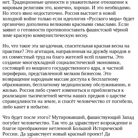
нет. Традиционные ценности и уважительное отношение к
мировым религиям это, конечно, хорошо. И это необходимо.
Но этого явно недостаточно. Россия выстоит в новой
холодной войне только если идеология «Русского мира» будет
органично дополнена великими красными смыслами. Если
заявит о готовности противопоставить фашистской чёрной
зиме красную коммунистическую весну.
Но, что такое эта загадочная, спасительная красная весна на
практике? Это агитация, направленная на дружбу народов и
их совместный труд на благо жителей всей планеты. Это
создание многоукладной социалистической экономики,
состоящей из мощного государственного ядра, и частной
периферии, представленной мелким бизнесом. Это
возвращение народным массам доступа к бесплатному
образованию, бесплатному медицинскому обслуживанию, и
жилью. Россия либо сумеет измениться и приблизиться к
реализации тысячелетней мечты наших предков о царстве
справедливости на земле, и спасёт человечество от погибели,
либо канет в небытие.
Что будет после этого? Мутировавший, фашиствующий Запад
погубит человечество. Так что да здравствует возрождение и
благое преображение нетленной Большой Исторической
России. Да здравствует новый красный проект! Да