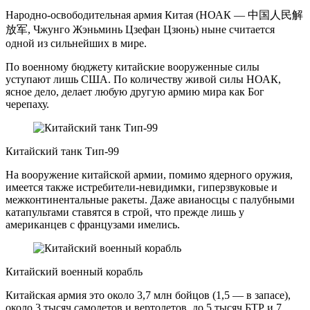
Народно-освободительная армия Китая (НОАК — 中国人民解
放军, Чжунго Жэньминь Цзефан Цзюнь) ныне считается
одной из сильнейших в мире.
По военному бюджету китайские вооруженные силы
уступают лишь США. По количеству живой силы НОАК,
ясное дело, делает любую другую армию мира как Бог
черепаху.
Китайский танк Тип-99
На вооружение китайской армии, помимо ядерного оружия,
имеется также истребители-невидимки, гиперзвуковые и
межконтинентальные ракеты. Даже авианосцы с палубными
катапультами ставятся в строй, что прежде лишь у
американцев с французами имелись.
Китайский военный корабль
Китайская армия это около 3,7 млн бойцов (1,5 — в запасе),
около 3 тысяч самолетов и вертолетов, до 5 тысяч БТР и 7