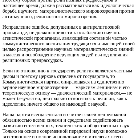
настоящее время должна рассматриваться как идеологическая
борьба научного, материалистического мировоззрения против
антинаучного, религиозного мировоззрения.
Исправление ошибок, допущенных в антирелигиозной
пропаганде, не должно привести к ослаблению научно-
атеистической пропаганды, являющейся составной частью
коммунистического воспитания трудящихся и имеющей своей
целью распространение научных материалистических знаний
в массах и освобождение верующих людей из-под влияния
религиозных предрассудков.
Если по отношению к государству религия является частным
делом и поэтому церковь отделена от государства, то
Коммунистическая партия, опирающаяся на единственно
верное научное мировоззрение — марксизм-ленинизм и его
теоретическую основу — диалектический материализм,— не
может безучастно, нейтрально относиться к религии, как к
идеологии, ничего общего не имеющей с наукой.
Наша партия всегда считала и считает своей непреложной
обязанностью всеми силами и средствами содействовать
развитию естественных, технических и общественных наук.
Только на основе современной передовой науки возможно
всестороннее и полное использование в интересах всего