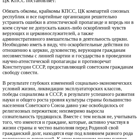
ЦК КПСС постановляет:
Обязать обкомы, крайкомы КПСС, ЦК компартий союзных
республик и все партийные организации решительно
устранить ошибки в атеистической пропаганде и впредь ни в
коем случае не допускать каких-либо оскорблений чувств
верующих и церковнослужителей, а также
административного вмешательства в деятельность церкви.
Необходимо иметь в виду, что оскорбительные действия по
отношению к церкви, духовенству, верующим гражданам
несовместимы с линией партии и государства в проведении
научно-атеистической пропаганды и противоречат
Конституции СССР, предоставляющей советским гражданам
свободу совести.
В результате глубоких изменений социально-экономических
условий жизни, ликвидации эксплуататорских классов,
победы социализма в СССР, в результате успешного развития
науки и общего роста уровня культуры страны большинство
населения Советского Союза давно уже освободилось от
религиозных пережитков; неизмеримо выросла
сознательность трудящихся. Вместе с тем нельзя не, учитывать
того, что имеются и граждане, которые, активно участвуя в
жизни страны и честно выполняя перед Родиной свой
гражданский долг, находятся еще под влиянием разного рода
религиозных верований. К этим верующим людям партия