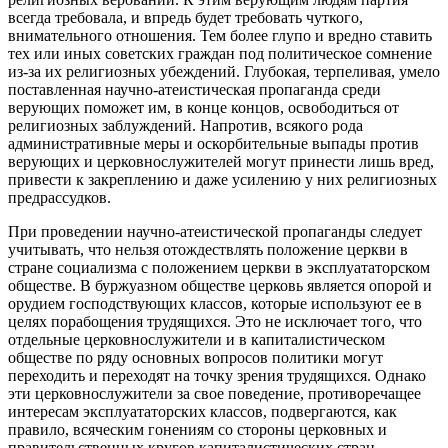
всегда требовала, и впредь будет требовать чуткого,
внимательного отношения. Тем более глупо и вредно ставить
тех или иных советских граждан под политическое сомнение
из-за их религиозных убеждений. Глубокая, терпеливая, умело
поставленная научно-атеистическая пропаганда среди
верующих поможет им, в конце концов, освободиться от
религиозных заблуждений. Напротив, всякого рода
административные меры и оскорбительные выпады против
верующих и церковнослужителей могут принести лишь вред,
привести к закреплению и даже усилению у них религиозных
предрассудков.
При проведении научно-атеистической пропаганды следует
учитывать, что нельзя отождествлять положение церкви в
стране социализма с положением церкви в эксплуататорском
обществе. В буржуазном обществе церковь является опорой и
орудием господствующих классов, которые используют ее в
целях порабощения трудящихся. Это не исключает того, что
отдельные церковнослужители и в капиталистическом
обществе по ряду основных вопросов политики могут
переходить и переходят на точку зрения трудящихся. Однако
эти церковнослужители за свое поведение, противоречащее
интересам эксплуататорских классов, подвергаются, как
правило, всяческим гонениям со стороны церковных и
правительственных кругов капиталистических стран.