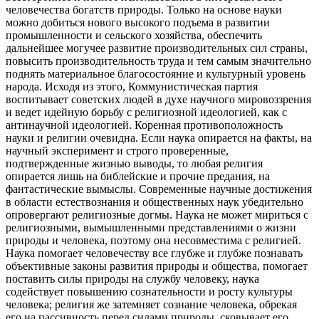
человечества богатств природы. Только на основе науки
можно добиться нового высокого подъема в развитии
промышленности и сельского хозяйства, обеспечить
дальнейшее могучее развитие производительных сил страны,
повысить производительность труда и тем самым значительно
поднять материальное благосостояние и культурный уровень
народа. Исходя из этого, Коммунистическая партия
воспитывает советских людей в духе научного мировоззрения
и ведет идейную борьбу с религиозной идеологией, как с
антинаучной идеологией. Коренная противоположность
науки и религии очевидна. Если наука опирается на факты, на
научный эксперимент и строго проверенные,
подтвержденные жизнью выводы, то любая религия
опирается лишь на библейские и прочие предания, на
фантастические вымыслы. Современные научные достижения
в области естествознания и общественных наук убедительно
опровергают религиозные догмы. Наука не может мириться с
религиозными, вымышленными представлениями о жизни
природы и человека, поэтому она несовместима с религией.
Наука помогает человечеству все глубже и глубже познавать
объективные законы развития природы и общества, помогает
поставить силы природы на службу человеку, наука
содействует повышению сознательности и росту культуры
человека; религия же затемняет сознание человека, обрекая
его на пассивность перед силами природы, сковывает его