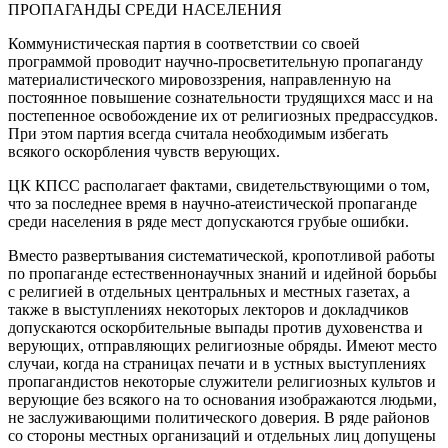
ПРОПАГАНДЫ СРЕДИ НАСЕЛЕНИЯ
Коммунистическая партия в соответствии со своей
программой проводит научно-просветительную пропаганду
материалистического мировоззрения, направленную на
постоянное повышение сознательности трудящихся масс и на
постепенное освобождение их от религиозных предрассудков.
При этом партия всегда считала необходимым избегать
всякого оскорбления чувств верующих.
ЦК КПСС располагает фактами, свидетельствующими о том,
что за последнее время в научно-атеистической пропаганде
среди населения в ряде мест допускаются грубые ошибки.
Вместо развертывания систематической, кропотливой работы
по пропаганде естественнонаучных знаний и идейной борьбы
с религией в отдельных центральных и местных газетах, а
также в выступлениях некоторых лекторов и докладчиков
допускаются оскорбительные выпады против духовенства и
верующих, отправляющих религиозные обряды. Имеют место
случаи, когда на страницах печати и в устных выступлениях
пропагандистов некоторые служители религиозных культов и
верующие без всякого на то основания изображаются людьми,
не заслуживающими политического доверия. В ряде районов
со стороны местных организаций и отдельных лиц допущены