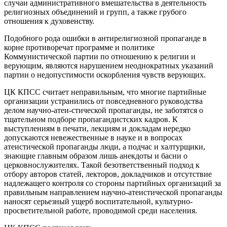
случаи административного вмешательства в деятельность
религиозных объединений и групп, а также грубого
отношения к духовенству.
Подобного рода ошибки в антирелигиозной пропаганде в
корне противоречат программе и политике
Коммунистической партии по отношению к религии и
верующим, являются нарушением неоднократных указаний
партии о недопустимости оскорбления чувств верующих.
ЦК КПСС считает неправильным, что многие партийные
организации устранились от повседневного руководства
делом научно-атеи-стической пропаганды, не заботятся о
тщательном подборе пропагандистских кадров. К
выступлениям в печати, лекциям и докладам нередко
допускаются невежественные в науке и в вопросах
атеистической пропаганды люди, а подчас и халтурщики,
знающие главным образом лишь анекдоты и басни о
церковнослужителях. Такой безответственный подход к
отбору авторов статей, лекторов, докладчиков и отсутствие
надлежащего контроля со стороны партийных организаций за
правильным направлением научно-атеистической пропаганды
наносят серьезный ущерб воспитательной, культурно-
просветительной работе, проводимой среди населения.