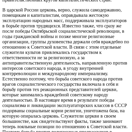
В царской России церковь, верно, служила самодержавию,
помещикам и капиталистам, оправдывала жестокую
эксплуатацию народных масс, поддерживала эксплуататоров
в борьбе против трудящихся. Известно также, что сразу же
после победы Октябрьской социалистической революции, в
годы гражданской войны и позже многие религиозные
организации, группы духовенства держали себя враждебно по
отношению к Советской власти. В связи с этим отдельные
служители культов привлекались государством к
ответственности не за религиозную, а за
антиправительственную деятельность, направленную против
интересов советского народа, в угоду внутренней
контрреволюции и международному империализму.
Естественно поэтому, что борьба советского народа против
врагов социалистического государства включала в себя и
борьбу против тех реакционных представителей церкви,
которые занимались враждебной советскому народу
деятельностью. В настоящее время в результате победы
социализма и ликвидации эксплуататорских классов в СССР
подорваны социальные корни религии, уничтожена база, на
которую опиралась церковь. Служители церкви в своем
большинстве, как свидетельствуют факты, также занимают
теперь лояльные позиции по отношению к Советской власти.
Поэтому борьба против религиозных предрассудков в