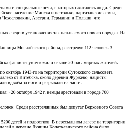
упами и специальные печи, в которых сжигались люди. Среди
йское население Минска и не только, партизанские семьи,
ов Чехословакии, Австрии, Германии и Польши, что
ых средств установления так называемого нового порядка. На
апчицы Могилёвского района, расстреляв 112 человек. 3
тебска фашисты уничтожили свыше 20 тыс. мирных жителей.
по октябрь 1943-го на территории Сутокского сельсовета
едалеко от Витебска, около деревни Журжево, нацисты
ли вдвоём за ноги и разрывали на части.
я: «20 октября 1942 г. немцы арестовали в городе 700
 человек. Среди расстрелянных был депутат Верховного Совета
5200 детей и подростков. В пересыльном лагере на территории
е целей в деревне Лучицы Копаткевичского района было