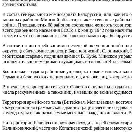
армейского тыла.
В состав генерального комиссариата Белоруссии, или, как его
западных районов Минской области, а также северные районы 
войны. Площадь этих 68 районов составляла четверть территор
всего довоенного населения БССР, а к концу 1942 года насчи
отметить, что на должность генерального комиссара Белоруссии
В соответствии с требованиями немецкой оккупационной полит
округов (гебитскомиссариатов): Барановичский, Слонимский, 
гебитскомиссарами, подчинявшимися В. Кубе. Минском управл
исключительно немецкими служащими, возглавлял Вильгельм Ян
Были также созданы районные управы, которые комплектовались
Германии белорусских националистов, а также лиц, которые д
В пределах территории сельских Советов оккупанты создали в
числа раскулаченных, а также лиц, имевших до войны судимо
Территория армейского тыла (Витебская, Могилёвская, восточ
Оккупационная гражданская администрация здесь не создавала
комендатуры и так называемые местные гражданские власти. 
На территории Белоруссии, которая отходила к рейхскомиссар
Калинковичский, частично Копаткевичский районы и местечк