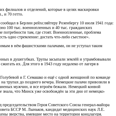
 их филиалов и отделений, которые в целях маскировки
 и 70 гетто.
сообщал в Берлин рейхсляйтеру Розенбергу 10 июля 1941 года:
но 100 тыс. военнопленных и 40 тыс. гражданских
е потребности там, где стоят. Военнопленные, проблема
сть одно стремление: достать что-либо съестное».
римым в нём фашистскими палачами, он не уступал таким
енных в душегубках. Трупы засыпали землёй и утрамбовывали
жигать их. Для этого в 1943 году недалеко от лагеря в
А. Голубевой и Г. Семашко и ещё с одной женщиной по команде
 на трупах до позднего вечера. Немецкие палачи привозили в
раненых мужчин, и все втроём бежали. Немецкий конвой
е знала, что Минск уже освобождён за эти дни от немецко-
д председательством Героя Советского Союза генерал-майора
 Совета БССР М. Лыньков, кандидат медицинских наук Л.Е.
ены зверства, имевшие место на территории концлагеря.