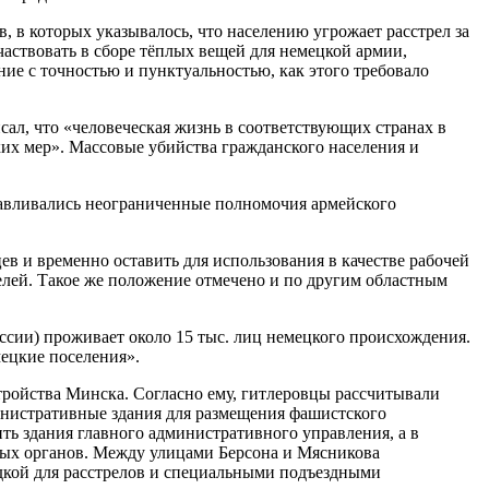
 в которых указывалось, что населению угрожает расстрел за
частвовать в сборе тёплых вещей для немецкой армии,
ние с точностью и пунктуальностью, как этого требовало
сал, что «человеческая жизнь в соответствующих странах в
их мер». Массовые убийства гражданского населения и
навливались неограниченные полномочия армейского
в и временно оставить для использования в качестве рабочей
телей. Такое же положение отмечено и по другим областным
ссии) проживает около 15 тыс. лиц немецкого происхождения.
мецкие поселения».
тройства Минска. Согласно ему, гитлеровцы рассчитывали
министративные здания для размещения фашистского
ть здания главного административного управления, а в
ных органов. Между улицами Берсона и Мясникова
дкой для расстрелов и специальными подъездными