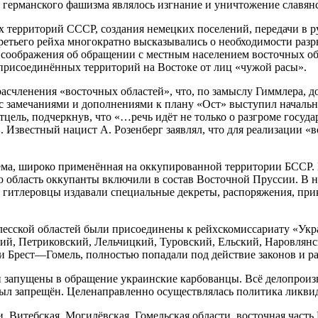
 германского фашизма являлось изгнание и уничтожение славян
 территорий СССР, создания немецких поселений, передачи в 
третьего рейха многократно высказывались о необходимости ра
соображения об обращении с местным населением восточных обл
присоединённых территорий на Востоке от лиц «чужой расы».
расчленения «восточных областей», что, по замыслу Гиммлера,
а с замечаниями и дополнениями к плану «Ост» выступил началь
ель, подчеркнув, что «…речь идёт не только о разгроме госуда
х». Известный нацист А. Розенберг заявлял, что для реализаци
тема, широко применённая на оккупированной территории БССР.
ю область оккупанты включили в состав Восточной Пруссии. В 
 гитлеровцы издавали специальные декреты, распоряжения, прик
сской областей были присоединены к рейхскомиссариату «Украи
й, Петриковский, Лельчицкий, Туровский, Ельский, Наровлянск
и Брест—Гомель, полностью попадали под действие законов и р
 запущены в обращение украинские карбованцы. Всё делопроизв
был запрещён. Целенаправленно осуществлялась политика ликвид
Витебская, Могилёвская, Гомельская области, восточная часть