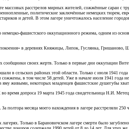
те массовых расстрелов мирных жителей, сожжённые сараи с тр
военнопленные, политические заключённые немецких тюрем, евре
стариков и детей. В этом лагере уничтожалось население город
 немецко-фашистского оккупационного режима, одним из основн
спокоения» в деревнях Княжицы, Липок, Гуслянка, Гришаново, Ш
 их сообщники своих жертв. Только в первые дни оккупации Ви
али в сельских районах этой области. Только с июля 1941 года 
 сожжены, в том числе 58 детей. Уже в начале июля 1941 года н
в яму живыми, некоторых младенцев фашистские душегубы хвата
о время допроса 19 марта 1945 года свидетельница Н.И. Метецка
. За полтора месяца моего нахождения в лагере расстреляли 250
агерях. Только в Барановичском лагере смерти было загублено 
естве доноров содержали 1990 детей от 8 до 14 лет. Для этих ж