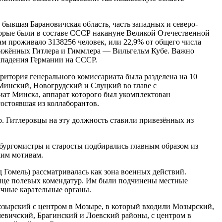
 бывшая Барановичская область, часть западных и северо-
торые были в составе СССР накануне Великой Отечественной
ам проживало 3138256 человек, или 22,9% от общего числа
иближённых Гитлера и Гиммлера — Вильгельм Кубе. Важно
нападения Германии на СССР.
ритория генерального комиссариата была разделена на 10
Минский, Новогрудский и Слуцкий во главе с
иат Минска, аппарат которого был укомплектован
остоявшая из коллаборантов.
р. Гитлеровцы на эту должность ставили привезённых из
 бургомистры и старосты подбирались главным образом из
ким мотивам.
Гомель) рассматривалась как зона военных действий.
 лице полевых комендатур. Им были подчинены местные
ичные карательные органы.
Мозырский с центром в Мозыре, в который входили Мозырский,
вичский, Брагинский и Лоевский районы, с центром в