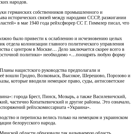
ских народов.
руки германских собственников промышленного и
зрыва исторических связей между народами СССР, разжигании
астей» в мае 1940 года рейхсфюрер СС Г. Гиммлер писал, что
 должно было привести к ослаблению и исчезновению целых
ник отдела колонизации главного политического управления
рства с центром в Москве… Дело заключается скорее всего в
и «восточной политики» необходимо «…поощрять любую форму
 Планы нацистского руководства предполагали и
неё вошли Гродно, Волковыск, Высокое, Шерешово, Порозово и
азы, которые вводили немецкое право, суды, антисоветские
на»: города Брест, Пинск, Мозырь, а также Василевичский,
ий, частично Копаткевичский и другие районы. Это означало,
аспоряжений рейхскомиссариата «Украина».
одство и переписка велись только на немецком и украинском
ации белорусского народа.
 Минской области образовали так называемую область