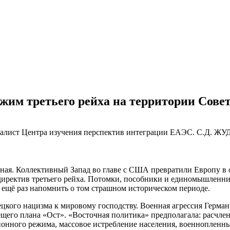
им третьего рейха на территории Совет
алист Центра изучения перспектив интеграции ЕАЭС. С.Д. ЖУД
сная. Коллективный Запад во главе с США превратили Европу в 
директив третьего рейха. Потомки, пособники и единомышленни
 ещё раз напомнить о том страшном историческом периоде.
кого нацизма к мировому господству. Военная агрессия Герман
щего плана «Ост». «Восточная политика» предполагала: расчлен
ионного режима, массовое истребление населения, военнопленн