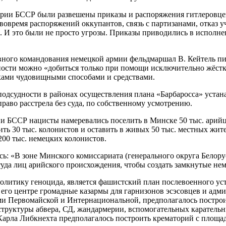
рии БССР были развешены приказы и распоряжения гитлеровцев,
овремя распоряжений оккупантов, связь с партизанами, отказ у
д. И это были не просто угрозы. Приказы приводились в исполне
овного командования немецкой армии фельдмаршал В. Кейтель пи
ности можно «добиться только при помощи исключительно жёстк
ками чудовищными способами и средствами.
одсудности в районах осуществления плана «Барбаросса» уста
аво расстрела без суда, по собственному усмотрению.
и БССР нацисты намеревались поселить в Минске 50 тыс. арийце
ить 30 тыс. колонистов и оставить в живых 50 тыс. местных жи
200 тыс. немецких колонистов.
ь: «В зоне Минского комиссариата (генерального округа Белору
 туда лиц арийского происхождения, чтобы создать замкнутые не
олитику геноцида, является фашистский план послевоенного ус
в его центре громадные казармы для гарнизонов эсэсовцев и ад
ми Первомайской и Интернациональной, предполагалось построи
структуры абвера, СД, жандармерии, вспомогательных каратель
Карла Либкнехта предполагалось построить крематорий с площа