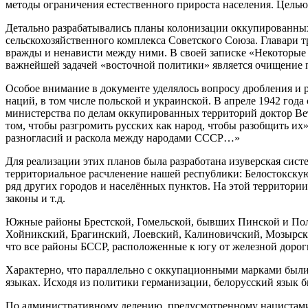
методы ограничения естественного прироста населения. Целью
Детально разрабатывались планы колонизации оккупированных
сельскохозяйственного комплекса Советского Союза. Главари 
вражды и ненависти между ними. В своей записке «Некоторые 
важнейшей задачей «восточной политики» является очищение 
Особое внимание в документе уделялось вопросу дробления и 
наций, в том числе польской и украинской. В апреле 1942 год
министерства по делам оккупированных территорий доктор Ветц
том, чтобы разгромить русских как народ, чтобы разобщить и
разногласий и раскола между народами СССР…»
Для реализации этих планов была разработана изуверская сис
территориальное расчленение нашей республики: Белостокску
ряд других городов и населённых пунктов. На этой территории
законы и т.д.
Южные районы Брестской, Гомельской, бывших Пинской и Поле
Хойникский, Брагинский, Лоевский, Калиновичский, Мозырски
что все районы БССР, расположенные к югу от железной дорог
Характерно, что параллельно с оккупационными марками были
языках. Исходя из политики германизации, белорусский язык 
По административному делению, предусмотренному нацистами, 