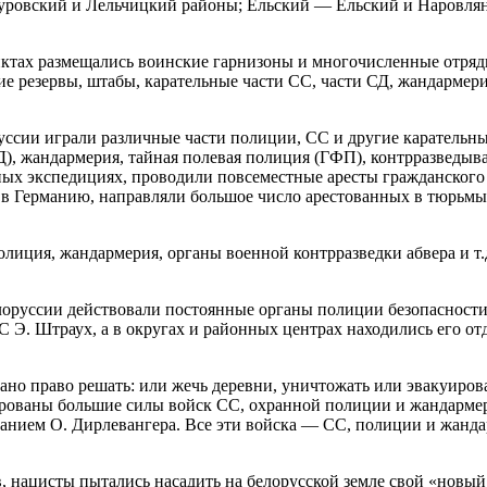
уровский и Лельчицкий районы; Ельский — Ельский и Наровлян
нктах размещались воинские гарнизоны и многочисленные отряд
ие резервы, штабы, карательные части СС, части СД, жандармер
руссии играли различные части полиции, СС и другие каратель
Д), жандармерия, тайная полевая полиция (ГФП), контрразведыв
ных экспедициях, проводили повсеместные аресты гражданского 
в Германию, направляли большое число арестованных в тюрьмы и
лиция, жандармерия, органы военной контрразведки абвера и т.д
елоруссии действовали постоянные органы полиции безопасност
С Э. Штраух, а в округах и районных центрах находились его 
 дано право решать: или жечь деревни, уничтожать или эвакуиро
ованы большие силы войск СС, охранной полиции и жандармер
ванием О. Дирлевангера. Все эти войска — СС, полиции и жан
 нацисты пытались насадить на белорусской земле свой «новый