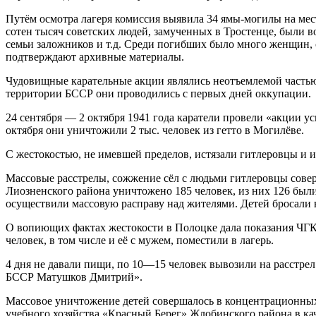
Путём осмотра лагеря комиссия выявила 34 ямы-могилы на мес
сотен тысяч советских людей, замученных в Тростенце, были 
семьи заложников и т.д. Среди погибших было много женщин, 
подтверждают архивные материалы.
Чудовищные карательные акции являлись неотъемлемой частью
территории БССР они проводились с первых дней оккупации.
24 сентября — 2 октября 1941 года каратели провели «акции у
октября они уничтожили 2 тыс. человек из гетто в Могилёве.
С жестокостью, не имевшей пределов, истязали гитлеровцы и
Массовые расстрелы, сожжение сёл с людьми гитлеровцы соверш
Лиозненского района уничтожено 185 человек, из них 126 были
осуществили массовую расправу над жителями. Детей бросали 
О вопиющих фактах жестокости в Полоцке дала показания ЧГК в
человек, в том числе и её с мужем, поместили в лагерь.
4 дня не давали пищи, по 10—15 человек вывозили на расстрел
БССР Матушков Дмитрий».
Массовое уничтожение детей совершалось в концентрационных л
учебного хозяйства «Красный Берег» Жлобинского района в кач