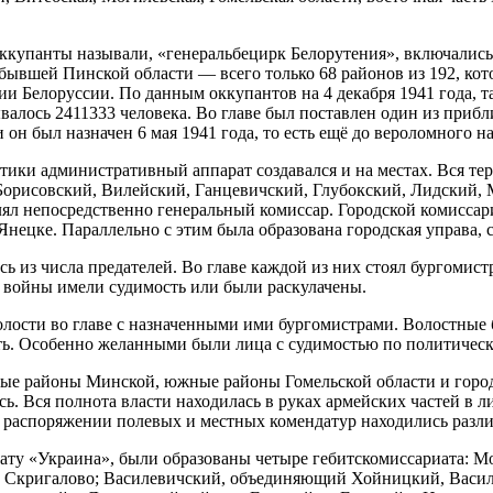
 оккупанты называли, «генеральбецирк Белорутения», включались
бывшей Пинской области — всего только 68 районов из 192, ко
ии Белоруссии. По данным оккупантов на 4 декабря 1941 года, т
тывалось 2411333 человека. Во главе был поставлен один из пр
 он был назначен 6 мая 1941 года, то есть ещё до вероломного 
ики административный аппарат создавался и на местах. Вся тер
Борисовский, Вилейский, Ганцевичский, Глубокский, Лидский, 
ял непосредственно генеральный комиссар. Городской комиссар
ецке. Параллельно с этим была образована городская управа, с
 из числа предателей. Во главе каждой из них стоял бургомист
о войны имели судимость или были раскулачены.
олости во главе с назначенными ими бургомистрами. Волостные
сть. Особенно желанными были лица с судимостью по политичес
ные районы Минской, южные районы Гомельской области и город 
сь. Вся полнота власти находилась в руках армейских частей в
В распоряжении полевых и местных комендатур находились разл
иату «Украина», были образованы четыре гебитскомиссариата: 
о Скригалово; Василевичский, объединяющий Хойницкий, Василе