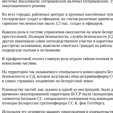
местечке Василевичи; Петриковский включал Петриковский, Т
оккупационного режима.
Во всех городах, районных центрах и крупных населённых пу
гитлеровских солдат и офицеров, не считая различные армейск
гарнизон численностью около 3,5 тыс. солдат и офицеров.
Важную роль в системе управления оккупантов на земле Бело
преступлений. Полиция безопасности, служба безопасности (С
другие принимали самое непосредственное участие в каратель
расстрелы заложников, вывозили советских граждан на работы 
подвергали пыткам и истязаниям.
В прифронтовой полосе главную роль играли тайная полевая по
воинскими частями.
На территории так называемого генерального комиссариата Б
безопасности и СД, которое возглавлял обер-штурмбанфюрер С
в самых страшных злодеяниях на белорусской земле.
Руководству частей, как сказано в одной из инструкций, было
временно оккупированной территории БССР были сконцентрир
элементов батальон СС специального назначения под командо
полиции Белоруссии группенфюрера СС К. фон Готтберга.
Используя эту огромную машину принуждения и издевательств,