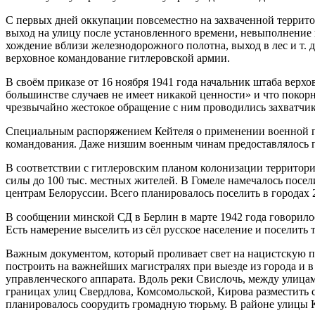
С первых дней оккупации повсеместно на захваченной террито
выход на улицу после установленного времени, невыполнение в
хождение вблизи железнодорожного полотна, выход в лес и т. 
верховное командование гитлеровской армии.
В своём приказе от 16 ноября 1941 года начальник штаба верх
большинстве случаев не имеет никакой ценности» и что покор
чрезвычайно жестокое обращение с ним проводились захватчи
Специальным распоряжением Кейтеля о применении военной п
командования. Даже низшим военным чинам предоставлялось пр
В соответствии с гитлеровским планом колонизации территори
силы до 100 тыс. местных жителей. В Гомеле намечалось посел
центрам Белоруссии. Всего планировалось поселить в городах 
В сообщении минской СД в Берлин в марте 1942 года говорилос
Есть намерение выселить из сёл русское население и поселить
Важным документом, который проливает свет на нацистскую п
построить на важнейших магистралях при выезде из города и 
управленческого аппарата. Вдоль реки Свислочь, между улица
границах улиц Свердлова, Комсомольской, Кирова разместить 
планировалось соорудить громадную тюрьму. В районе улицы 