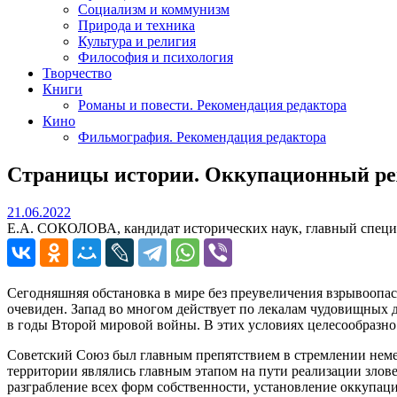
Социализм и коммунизм
Природа и техника
Культура и религия
Философия и психология
Творчество
Книги
Романы и повести. Рекомендация редактора
Кино
Фильмография. Рекомендация редактора
Страницы истории. Оккупационный реж
21.06.2022
21.06.2022
Е.А. СОКОЛОВА, кандидат исторических наук, главный специ
Cегодняшняя обстановка в мире без преувеличения взрывоопа
очевиден. Запад во многом действует по лекалам чудовищных 
в годы Второй мировой войны. В этих условиях целесообразно
Советский Союз был главным препятствием в стремлении немец
территории являлись главным этапом на пути реализации злове
разграбление всех форм собственности, установление оккупац