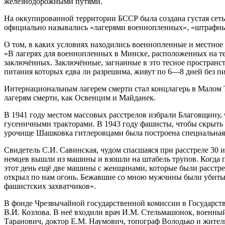
железнодорожными путями.
На оккупированной территории БССР была создана густая сеть 
официально назывались «лагерями военнопленных», «штрафными
О том, в каких условиях находились военнопленные и местное
«В лагерях для военнопленных в Минске, расположенных на те
заключённых. Заключённые, загнанные в это тесное пространст
питания которых едва ли разрешима, живут по 6—8 дней без пи
Интернациональным лагерем смерти стал концлагерь в Малом Т
лагерям смерти, как Освенцим и Майданек.
В 1941 году местом массовых расстрелов избрали Благовщину,
гусеничными тракторами. В 1943 году фашисты, чтобы скрыть св
урочище Шашковка гитлеровцами была построена специальная
Свидетель С.И. Савинская, чудом спасшаяся при расстреле 30 и
немцев вышли из машины и взошли на штабель трупов. Когда по
этот день ещё две машины с женщинами, которые были расстре
открыл по нам огонь. Бежавшие со мною мужчины были убиты, а 
фашистских захватчиков».
В фонде Чрезвычайной государственной комиссии в Государств
В.И. Козлова. В неё входили врач И.М. Стельмашонок, военны
Таранович, доктор Е.М. Наумович, топограф Володько и жител