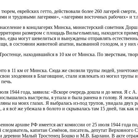
тюрем, еврейских гетто, действовали более 260 лагерей смерти,
 и трудовыми лагерями», «лагерями восточных рабочих» и т.п.,
 население в концлагерях Минска, министерский советник Дорш 
рритории размером с площадь Вильгельмплац, находится пример
во, едва могут шевелиться и вынуждены отправлять естественны
щи, в состоянии животной апатии, вызванной голодом, и у них е
ростенце, находившийся в 10 км от Минска. По зверствам, тво
 что в 11 км от Минска. Сюда же свозили трупы людей, уничтож
ои злодеяния в Благовщине, стали извлекать из могил трупы и с
 печь.
юля 1944 года, заявила: «Вскоре очередь дошла и до меня. Я с 
слышались выстрелы, я упала и была ранена в голову. Я лежала
ляны на моих глазах. Я выбралась из-под трупов, увидала двух 
я всё же убежала в болото и скрывалась там 15 дней, так как н
енном архиве РФ имеется акт комиссии от 25 июля 1944 года по
й следователь, капитан Семёнов, писатель, депутат Верховного
и деревни Малый Тростенец Бошко и М.В. Барлани. В акте отраж