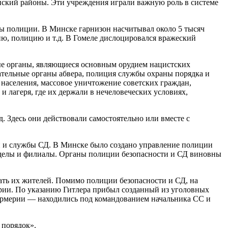
ский районы. Эти учреждения играли важную роль в системе
ы полиции. В Минске гарнизон насчитывал около 5 тысяч
ию, полицию и т.д. В Гомеле дислоцировался вражеский
ные органы, являющиеся основным орудием нацистских
ательные органы абвера, полиция службы охраны порядка и
населения, массовое уничтожение советских граждан,
 лагеря, где их держали в нечеловеческих условиях,
. Здесь они действовали самостоятельно или вместе с
и и службы СД. В Минске было создано управление полиции
отделы и филиалы. Органы полиции безопасности и СД виновны
вать их жителей. Помимо полиции безопасности и СД, на
ии. По указанию Гитлера прибыл созданный из уголовных
дармерии — находились под командованием начальника СС и
 порядок».