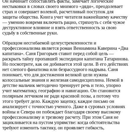
Он начинает сопоставлять факты, замечает логические
нестыковки в словах своего мнимого «дяди», преодолевает
страх и совершает волевой, расчетливый поступок для
защиты общества. Книга учит читателя важнейшему качеству
— умению вовремя включить рацио, стряхнуть с себя чужое
деструктивное влияние и взять ответственность за свою
судьбу в собственные руки.
Образцом несгибаемой целеустремленности и
профессионализма является роман Вениамина Каверина «Два
капитана». Саня Григорьев ставит перед собой цель —
раскрыть тайну пропавшей экспедиции капитана Татаринова.
Но посмотрите, как он добивается этой цели. В его действиях
нет слепого фанатизма или безрассудного надрыва. Саня
понимает, что для достижения великой цели нужны
колоссальные знания и железная самодисциплина. Немой в
детстве мальчик методично тренирует речь и тело, упорно
учит математику, географию и навигацию. Он становится
полярным летчиком не ради красивой позы, а потому что
этого требует дело. Каждую зацепку, каждое письмо он
анализирует с точностью ученого. Даже в суровых условиях
войны и Севера он побеждает благодаря своему высокому
профессионализму и трезвому расчету. При этом Саня не
зацикливается на пустом упрямстве: когда обстоятельства
требуют изменить тактику, он проявляет гибкость,