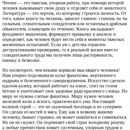
Чтение — это тяжелая, упорная работа, при помощи которой
человек выковывает свою душу и отделяет себя от животного.
Литература — это чертеж, по которому строится личность. От
того, какие книги ты читаешь, зависит главное: станешь ли ты
сильным, сознательным созидателем или останешься дряблым
обывателем, плывущим по течению. Книга закладывает
фундамент мышления, формирует привычку к анализу и
определяет, как человек будет вести себя в моменты тяжелых
жизненных испытаний. Если ум с детства отравлен
деструктивными примерами, то в реальной жизни вместо
созидательного труда мы получим лишь растерянность,
панику и безволие.
Но посмотрите, чем веками кормили мыслящего человека!
Нам упорно подсовывали культ фанатизма, жертвенного
надрыва и болезненного саморазрушения. Искусство сделало
идолом калеку, который работает на износ, спит на голом
бетоне и уничтожает свое здоровье ради красивого словца. Но
миру не нужны слепые фанатики. Миру нужен человек
железной воли и ясного, практического ума. Настоящий
волевой герой — это не сказочный богатырь и не супермен.
Он сделан из костей и мяса. Ему, как и всякому живому
человеку, бывает страшно, он может ошибаться и сомневаться.
Но он не скулит. Он подчиняет свой страх холодному разуму,
а любые препятствия ломает системным, упорным трудом и