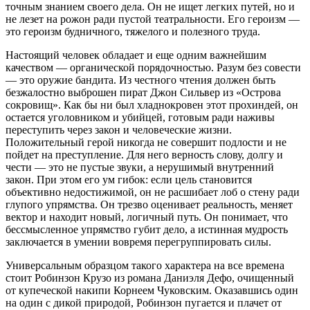
точным знанием своего дела. Он не ищет легких путей, но и
не лезет на рожон ради пустой театральности. Его героизм —
это героизм будничного, тяжелого и полезного труда.
Настоящий человек обладает и еще одним важнейшим
качеством — органической порядочностью. Разум без совести
— это оружие бандита. Из честного чтения должен быть
безжалостно выброшен пират Джон Сильвер из «Острова
сокровищ». Как бы ни был хладнокровен этот прохиндей, он
остается уголовником и убийцей, готовым ради наживы
переступить через закон и человеческие жизни.
Положительный герой никогда не совершит подлости и не
пойдет на преступление. Для него верность слову, долгу и
чести — это не пустые звуки, а нерушимый внутренний
закон. При этом его ум гибок: если цель становится
объективно недостижимой, он не расшибает лоб о стену ради
глупого упрямства. Он трезво оценивает реальность, меняет
вектор и находит новый, логичный путь. Он понимает, что
бессмысленное упрямство губит дело, а истинная мудрость
заключается в умении вовремя перегруппировать силы.
Универсальным образцом такого характера на все времена
стоит Робинзон Крузо из романа Даниэля Дефо, очищенный
от купеческой накипи Корнеем Чуковским. Оказавшись один
на один с дикой природой, Робинзон пугается и плачет от