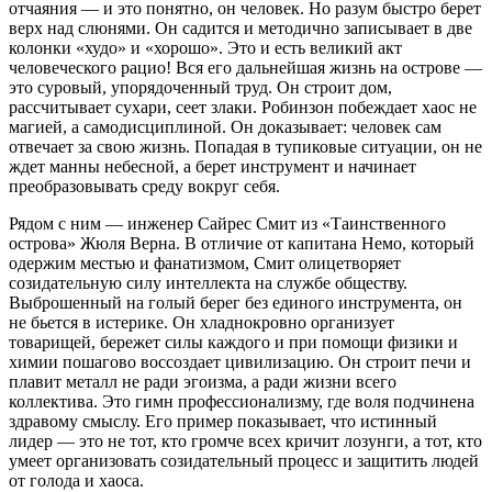
отчаяния — и это понятно, он человек. Но разум быстро берет
верх над слюнями. Он садится и методично записывает в две
колонки «худо» и «хорошо». Это и есть великий акт
человеческого рацио! Вся его дальнейшая жизнь на острове —
это суровый, упорядоченный труд. Он строит дом,
рассчитывает сухари, сеет злаки. Робинзон побеждает хаос не
магией, а самодисциплиной. Он доказывает: человек сам
отвечает за свою жизнь. Попадая в тупиковые ситуации, он не
ждет манны небесной, а берет инструмент и начинает
преобразовывать среду вокруг себя.
Рядом с ним — инженер Сайрес Смит из «Таинственного
острова» Жюля Верна. В отличие от капитана Немо, который
одержим местью и фанатизмом, Смит олицетворяет
созидательную силу интеллекта на службе обществу.
Выброшенный на голый берег без единого инструмента, он
не бьется в истерике. Он хладнокровно организует
товарищей, бережет силы каждого и при помощи физики и
химии пошагово воссоздает цивилизацию. Он строит печи и
плавит металл не ради эгоизма, а ради жизни всего
коллектива. Это гимн профессионализму, где воля подчинена
здравому смыслу. Его пример показывает, что истинный
лидер — это не тот, кто громче всех кричит лозунги, а тот, кто
умеет организовать созидательный процесс и защитить людей
от голода и хаоса.