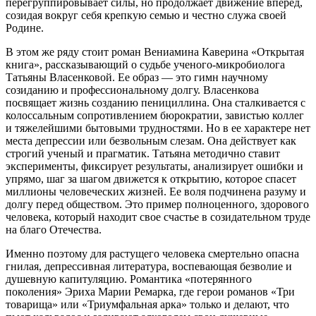
перегруппировывает силы, но продолжает движение вперед,
созидая вокруг себя крепкую семью и честно служа своей
Родине.
В этом же ряду стоит роман Вениамина Каверина «Открытая
книга», рассказывающий о судьбе ученого-микробиолога
Татьяны Власенковой. Ее образ — это гимн научному
созиданию и профессиональному долгу. Власенкова
посвящает жизнь созданию пенициллина. Она сталкивается с
колоссальным сопротивлением бюрократии, завистью коллег
и тяжелейшими бытовыми трудностями. Но в ее характере нет
места депрессии или безвольным слезам. Она действует как
строгий ученый и прагматик. Татьяна методично ставит
эксперименты, фиксирует результаты, анализирует ошибки и
упрямо, шаг за шагом движется к открытию, которое спасет
миллионы человеческих жизней. Ее воля подчинена разуму и
долгу перед обществом. Это пример полноценного, здорового
человека, который находит свое счастье в созидательном труде
на благо Отечества.
Именно поэтому для растущего человека смертельно опасна
гнилая, депрессивная литература, воспевающая безволие и
душевную капитуляцию. Романтика «потерянного
поколения» Эриха Марии Ремарка, где герои романов «Три
товарища» или «Триумфальная арка» только и делают, что