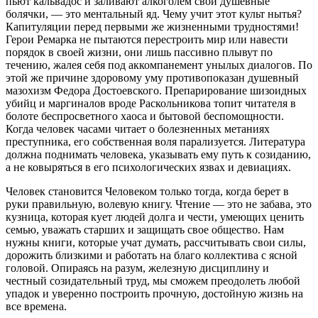
пьют кальвадос и заливают алкоголем свои душевные
болячки, — это ментальный яд. Чему учит этот культ нытья?
Капитуляции перед первыми же жизненными трудностями!
Герои Ремарка не пытаются перестроить мир или навести
порядок в своей жизни, они лишь пассивно плывут по
течению, жалея себя под аккомпанемент унылых диалогов. По
этой же причине здоровому уму противопоказан душевный
мазохизм Федора Достоевского. Препарирование шизоидных
убийц и маргиналов вроде Раскольникова топит читателя в
болоте беспросветного хаоса и бытовой беспомощности.
Когда человек часами читает о болезненных метаниях
преступника, его собственная воля парализуется. Литература
должна поднимать человека, указывать ему путь к созиданию,
а не ковыряться в его психологических язвах и девиациях.
Человек становится Человеком только тогда, когда берет в
руки правильную, волевую книгу. Чтение — это не забава, это
кузница, которая кует людей долга и чести, умеющих ценить
семью, уважать старших и защищать свое общество. Нам
нужны книги, которые учат думать, рассчитывать свои силы,
дорожить близкими и работать на благо коллектива с ясной
головой. Опираясь на разум, железную дисциплину и
честный созидательный труд, мы сможем преодолеть любой
упадок и уверенно построить прочную, достойную жизнь на
все времена.