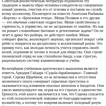
Советская реалистическая литература подхватила эту
традицию и вывела образ человека-созидателя на совершенно
новый уровень, очистив его от эгоизма и поставив на службу
всему коллективу. Посмотрите на повести Анатолия Рыбакова
«Кортик» и «Бронзовая птица». Миша Поляков и его друзья
— это обычные советские подростки. Мише свойственны и
горячность, и упрямство, он не застрахован от ошибок. Но как
он решает сложнейшие бытовые и детективные задачи? Он не
лезет в драку без разбора, не действует наобум. Миша
собирает факты, анализирует зацепки, организует вокруг себя
ребят и опирается на дисциплину и коллективный разум. Это
пример того, как молодая личность учится управлять своей
волей, подчиняя ее логике и пользе для общества. Они строят
пионерский отряд не как стихийную банду, а как строгую,
рациональную систему взаимопомощи и учебы.
Величайшим учебником критического мышления является
повесть Аркадия Гайдара «Судьба барабанщика». Главный
герой, Сережа Щербачов, из-за легкомыслия и отсутствия
жизненного опыта совершает серьезные проступки и
оказывается под влиянием опасных шпионов и бандитов. Они
умело манипулируют им, играя на его страхах и одиночестве.
Ценность этой книги заключается в том, что Сережа спасается
из этой психологической ловушки не благодаря какому-то
волшебству, а потому что вовремя включает холодный разум.