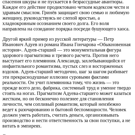
спасения шкуры и не пускается в безрассудные авантюры.
Каждое его действие продиктовано четким кодексом чести и
здравым смыслом. Гринёв защищает свою семью и любимую
женщину, руководствуясь не слепой яростью, а
хладнокровным осознанием своего долга. Его воля
направлена на созидание порядка посреди бушующего хаоса.
Другой яркий пример из русской литературы — Петр
Иванович Адуев из романа Ивана Гончарова «Обыкновенная
история». Адуев-старший — это монументальная фигура
здорового прагматизма и трезвого расчета. Против него
выступает его племянник Александр, захлебывающийся от
инфантильного романтизма, пустых слез и восторженных
вздохов. Адуев-старший методично, шаг за шагом разбивает
эти прекраснодушные иллюзии суровыми фактами
реальности. Он учит племянника тому, что жизнь — это
прежде всего дело, фабрика, системный труд и умение твердо
стоять на ногах. Прагматизм Адуева-старшего может казаться
жестким, но он бесконечно полезнее для становления
личности, чем сопливый романтизм, который неизбежно
ведет к разочарованию и бытовой беспомощности. Человек
должен уметь работать, считать деньги, организовывать
производство и нести ответственность за свои поступки, а не
витать в эмпиреях.