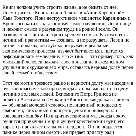
Книга должна учить строить жизнь, а не бежать от нее.
Посмотрите на Константина Левина в «Анне Карениной»
Льва Толстого. Пока деструктивное мещанство Карениных и
Вронского катится к законному саморазрушению, Левин ищет
и находит смысл в разумном труде на родной земле. Он
развивает хозяйство и строит крепкую семью. В этом и есть
истинный прагматизм — созидать, а не разрушать. Левин не
витает в облаках, он глубоко погружен в реальные
экономические процессы, изучает быт крестьян, пытается
реформировать земледелие. Его жизнь — это пример того, как
мыслящий человек находит свое призвание в ежедневном
улучшении окружающего мира, оставаясь верным долгу перед
своей семьей и обществом.
Этот же мотив трезвого рацио и верности долгу мы находим в
русской классической прозе, когда авторы выводят на сцену
истинно волевых людей. Вспомните Петра Гринёва из
повести Александра Пушкина «Капитанская дочка». Гринёв
— обычный молодой человек, не лишенный юношеских
слабостей, способный проиграть деньги в бильярд или
совершить ошибку. Но в критические минуты, когда вокруг
рушится привычный мир и бушует крестьянский бунт, его
характер проявляет стальную твердость. Он не поддается
панике перед лицом смерти, не предает присягу ради