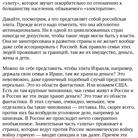
«элиту», которое звучит оскорбительно по отношению к
большинству населения, обзываемого «электоратом».
Давайте, посмотрим, а что представляет собой российская
элита. Прежде всего надо отметить, что она абсолютно
антинациональна. Ни в одной из цивилизованных стран
никогда не допустили, чтобы такие люди могли быть у власти.
Она не заинтересована в развитии страны и не желает вообще
даже себя ассоциировать с Россией. Как правило семьи этих
людей проживают за границей, там же их имущество, деньги,
жены и дети.
Можно ли себе представить, чтобы элита Израиля, например,
держала свои семьи в Иране, там же хранила деньги? Это
невозможно, даже единичный подобный случай представить
нереально. Это из области фантастики. Или возьмем США.
Есть ли там крупные чиновники, чьи семьи живут в России и
в России же эти люди хранят деньги? Это тоже из области
фантастики. В этих случаях, очевидно, меньшее, чем
отделались бы такие чиновники — отставка. Но, скорее всего,
против них бы возбудили уголовное дело, например за
шпионаж. В России же происходит нечто совершенно
необъяснимое. Значительная часть «элиты» проживает в
странах, которые ведут против России экономическую войну,
войну горячую — вводят санкции и так далее. Причем эти