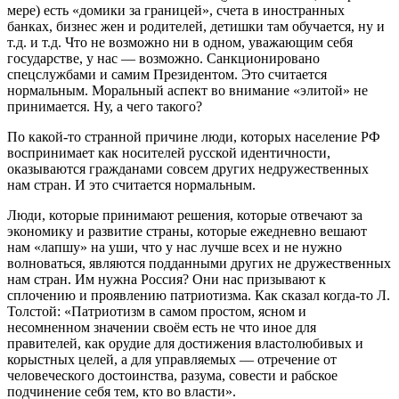
мере) есть «домики за границей», счета в иностранных
банках, бизнес жен и родителей, детишки там обучается, ну и
т.д. и т.д. Что не возможно ни в одном, уважающим себя
государстве, у нас — возможно. Санкционировано
спецслужбами и самим Президентом. Это считается
нормальным. Моральный аспект во внимание «элитой» не
принимается. Ну, а чего такого?
По какой-то странной причине люди, которых население РФ
воспринимает как носителей русской идентичности,
оказываются гражданами совсем других недружественных
нам стран. И это считается нормальным.
Люди, которые принимают решения, которые отвечают за
экономику и развитие страны, которые ежедневно вешают
нам «лапшу» на уши, что у нас лучше всех и не нужно
волноваться, являются подданными других не дружественных
нам стран. Им нужна Россия? Они нас призывают к
сплочению и проявлению патриотизма. Как сказал когда-то Л.
Толстой: «Патриотизм в самом простом, ясном и
несомненном значении своём есть не что иное для
правителей, как орудие для достижения властолюбивых и
корыстных целей, а для управляемых — отречение от
человеческого достоинства, разума, совести и рабское
подчинение себя тем, кто во власти».