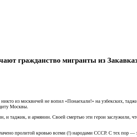
учают гражданство мигранты из Закавка
я, никто из москвичей не вопил «Понаехали!» на узбекских, та
щиту Москвы.
н, и таджик, и армянин. Своей смертью эти герои заслужили, ч
оплачено пролитой кровью всеми (!) народами СССР. С тех пор —