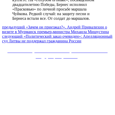
двадцатилетию Победы, Бернес исполнил
«Прасковью» по личной просьбе маршала
Чуйкова. Редкий случай: на защиту песни и
Бернеса встали все. От солдат до маршалов.
Навигация
Предыдущий
предыдущий
«Зачем он приезжал?». Андрей Привалихин о
пост:
визите в Мурманск премьер-министра Михаила Мишустина
по
Следующее
следующий
«Политический заказ очевиден»: Апелляционный
записям
сообщение:
суд Литвы не поддержал гражданина России
Сайт Коммунистической партии Российской
Федерации (КПРФ)
Вверх