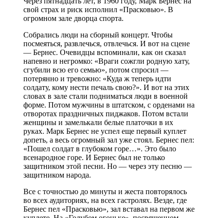
Через пятнадцать лет, в 1960 году, Марк Бернес на
свой страх и риск исполнил «Прасковью». В
огромном зале дворца спорта.
Собрались люди на сборный концерт. Чтобы
посмеяться, развлечься, отвлечься. И вот на сцене
— Бернес. Очевидцы вспоминали, как он сказал
напевно и негромко: «Враги сожгли родную хату,
сгубили всю его семью», потом спросил —
потерянно и тревожно: «Куда ж теперь идти
солдату, кому нести печаль свою?». И вот на этих
словах в зале стали подниматься люди в военной
форме. Потом мужчины в штатском, с орденами на
отворотах праздничных пиджаков. Потом встали
женщины и замелькали белые платочки в их
руках. Марк Бернес не успел еще первый куплет
допеть, а весь огромный зал уже стоял. Бернес пел:
«Пошел солдат в глубоком горе…». Это было
всенародное горе. И Бернес был не только
защитником этой песни. Но — через эту песню —
защитником народа.
Все с точностью до минуты и жеста повторялось
во всех аудиториях, на всех гастролях. Везде, где
Бернес пел «Прасковью», зал вставал на первом же
куплете. На «Голубом огоньке», посвященном