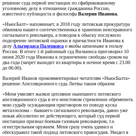
решение суда первой инстанции по сфабрикованному
уголовному делу в отношении гражданина России,
известного публициста и философа
Валерия Иванова
.
«НьюсБалт» напоминает, в 2018 году литовская прокуратура
обвиняла нашего соотечественника в хранении неисправного
сигнального револьвера, а поводом к обыску послужило
подозрение литовской охранки в причастности Иванова к
делу
Альгирдаса Палецкиса
о якобы шпионаже в пользу
России. В итоге 1-й районный суд Вильнюса приговорил 10
июня 2020 года Иванова к ограничению свободы сроком на
два года (запрет выходит из квартиры в ночное время с 23.00
до 06.00).
Валерий Иванов прокомментировал читателям «НьюсБалта»
решение Апелляционного суда Литвы таким образом:
«Меня умиляет жалкое цепляние нынешнего литовского
апелляционного суда в его неистовом стремлении обременить
мою судьбу осуждающим приговором по поводу куска
металлолома – бывшего сигнального револьвера, давно уже
никак абсолютно не действующего, который суд первой
инстанции признал боевым газовым револьвером, т.е.
огнестрельным оружием. Меня сразу очень удивил и
обескуражил такой подход литовского правосудия. Увидел в