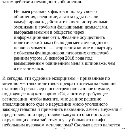
таком действии немощность обвинения.
Не имея реальных фактов в пользу своего
обвинения, следствие, а затем суды начали
камуфлировать действительность истеричными
эмоциями и грубыми фальшивыми домыслами,
выбрасываемыми в общество через
информационные сети. Желание осуществить
политический заказ было для меня очевидным с
первого момента — вторжения ко мне в квартиру
с обыском функционеров литовских спецслужб
ранним утром 18 декабря 2018 года под
вымышленным обвинением меня в шпионаже, чем
я не занимался.
И сегодня, эти судебные экзорцизмы – призванные по
мнению местных политиков превратить некогда бывший
стартовый револьвер в огнестрельное газовое оружие,
подходящее под категорию «С», а потому требующее
регистрации, чтобы вменить мне данное решение
апелляционного суда о нарушении мною уголовного
законодательства и применить наказание. Зачем? Неужели я
представлял или представляю какую-то опасность для
окружающих этим забытым в углу большого шкафа
небольшим кусочком металлолома? Сколько всего валяется