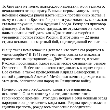
То был день не только вражеского нашествия, но и великого,
невиданного отпора врагу. В самые первые минуты, когда
немецкие снаряды рвали плоть наших пограничных застав, в
дыму и пламени Брестской крепости уже ковалась, как сжатая
стальная пружина, наша будущая Победа. Рождался приговор
фашизму. Это был пролог триумфа, не отраженного в новом
наименовании этой даты как «Дня памяти и скорби» в
урезанной постсоветской России. В этот день — 22 июня
страна вставала на смертный бой, подтвердивший ее величие.
И еще такая немаловажная деталь: а кто хотел бы родиться в
«день скорби»? В 1941 году этот день совпал со знаковым
православным праздником — Днём Всех святых, в земле
Русской просиявших. Какое мистическое совпадение. Земное
Отечество и Небесное воинство соединились в одном строю.
Все святые, а также преподобный Кирилл Белозерский, и
святой праведный Алексий Мечёв, чья память приходится на
этот день, благословили народ на Священную войну.
Именно поэтому необходимо уходить от навязанных
искажений. Они меняют дух и стирают память того
героического времени. Этот день вобрал в себя мощный заряд
народного сопротивления, когда наша Родина превратилась в
единую крепость, рождалось поколение победителей.