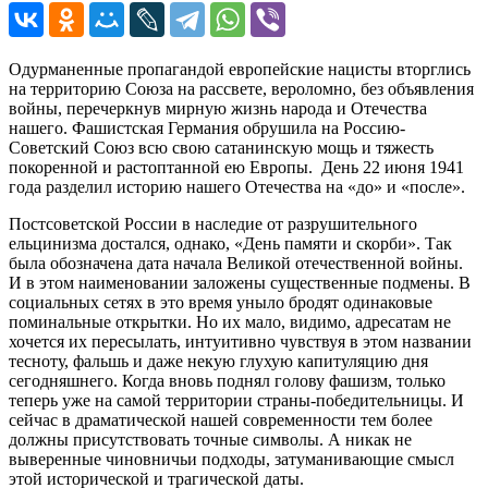
Одурманенные пропагандой европейские нацисты вторглись
на территорию Союза на рассвете, вероломно, без объявления
войны, перечеркнув мирную жизнь народа и Отечества
нашего. Фашистская Германия обрушила на Россию-
Советский Союз всю свою сатанинскую мощь и тяжесть
покоренной и растоптанной ею Европы. День 22 июня 1941
года разделил историю нашего Отечества на «до» и «после».
Постсоветской России в наследие от разрушительного
ельцинизма достался, однако, «День памяти и скорби». Так
была обозначена дата начала Великой отечественной войны.
И в этом наименовании заложены существенные подмены. В
со
циальных сетях в это время уныло бродят одинаковые
поминальные открытки. Но их мало, видимо, адресатам не
хочется их пересылать, интуитивно чувствуя в этом названии
тесноту, фальшь и даже некую глухую капитуляцию дня
сегодняшнего. Когда вновь поднял голову фашизм, только
теперь уже на самой территории страны-победительницы. И
сейчас в драматической нашей современности тем более
должны присутствовать точные символы. А никак не
выверенные чиновничьи подходы, затуманивающие смысл
этой исторической и трагической даты.