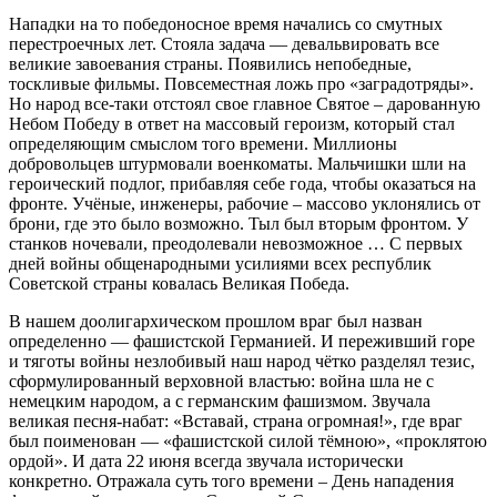
Нападки на то победоносное время начались со смутных
перестроечных лет. Стояла задача — девальвировать все
великие завоевания страны. Появились непобедные,
тоскливые фильмы. Повсеместная ложь про «заградотряды».
Но народ все-таки отстоял свое главное Святое – дарованную
Небом Победу в ответ на массовый героизм, который стал
определяющим смыслом того времени. Миллионы
добровольцев штурмовали военкоматы. Мальчишки шли на
героический подлог, прибавляя себе года, чтобы оказаться на
фронте. Учёные, инженеры, рабочие – массово уклонялись от
брони, где это было возможно. Тыл был вторым фронтом. У
станков ночевали, преодолевали невозможное … С первых
дней войны общенародными усилиями всех республик
Советской страны ковалась Великая Победа.
В нашем доолигархическом прошлом враг был назван
определенно — фашистской Германией. И переживший горе
и тяготы войны незлобивый наш народ чётко разделял тезис,
сформулированный верховной властью: война шла не с
немецким народом, а с германским фашизмом. Звучала
великая песня-набат: «Вставай, страна огромная!», где враг
был поименован — «фашистской силой тёмною», «проклятою
ордой». И дата 22 июня всегда звучала исторически
конкретно. Отражала суть того времени – День нападения