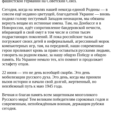
фашистской германии на Советский Союз.
Сегодня, когда на землях нашей некогда единой Родины — в
совсем ещё недавно цветущей, благодатной Украине — вновь
поднял голову пестуемый Западом неонацизм, мы обязаны
вернуть вещам их истинные имена. Там, на Донбассе и в
Новороссии, идёт сопротивление бандеровской нечисти,
вбирающей в свой омут в том числе и сотни тысяч
подрастающих поколений. И пока российские тылы
погружают своих детей в инфернальный, агрессивный морок
компьютерных игр, там, на передовой, наши современные
герои проливают кровь за право оставаться русскими людьми,
говорить на родном языке, за нашу общую Победу и общую
память. На Украине немало тех, кто помнит и продолжает
эстафету отцов.
22 июня — это не день всеобщей скорби. Это день
мобилизации русского духа. Это день, когда мы приняли
вызов истории и начали свой долгий, жертвенный, но
неизбежный путь к маю 1945 года.
Вечная и благая память всем защитникам многоликого
Русского мира! Тем великим победителям сороковых годов и
современным, непобеждённым воинам, держащим рубежи
сегодня.