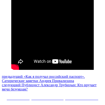
Навигация
Предыдущий
предыдущий
«Как я получал российский паспорт».
пост:
Сатирические заметки Андрея Привалихина
по
Следующее
следующий
Публицист Александр Трубицын: Кто вручает
записям
сообщение:
мечи безумцам?
Сайт Коммунистической партии Российской
Федерации (КПРФ)