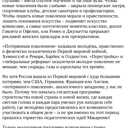
глупыми – ввела платное обучение и частные вузы. Чтобы
новые поколения были слабыми – закрыла пионерские лагеря,
спортивные клубы, детские санатории и профилактории.
Чтобы лишить новые поколения морали и нравственности,
лишить понимания искусства – подменяет искусство
комиксами, а самые патетические моменты классики, диалог
Гамлета и Офелии, или Ромео и Джульетты прерывает
рекламой женских прокладок или презервативов.
«Потерянным поколением» называли молодёжь, нравственно
и физически искалеченную Первой мировой войной,
Хемингуэй и Ремарк, Барбюс и Олдингтон. «Перестройка» и
«либеральные реформы» искалечили молодое поколение не
меньше, чем снаряды, газы и аэропланы тех времён.
Но хотя Россия вышла из Первой мировой с куда большими
потерями, чем США, Германия, Франция или Англия,
«потерянного поколения», аналогичного западному, у нас не
было. Потому что началась гигантская программа
строительства новой страны и новой жизни, где каждая
светлая голова и каждая пара умелых рук находила себе
работу, где молодёжи предоставлялись все возможности
участвовать в общем деле – и не зря именно на этот период
пришлось торжество педагогических идей Макаренко!
Только аналогичная программа возрождения страны,