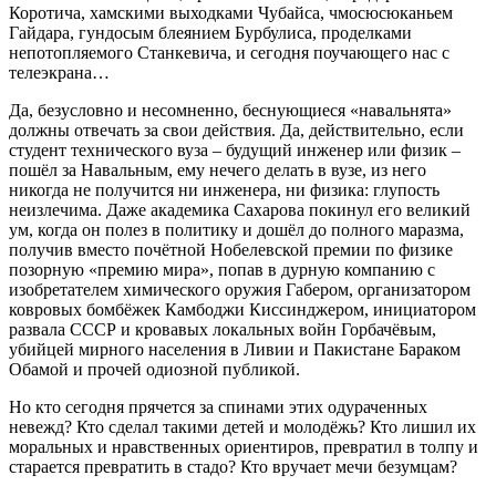
Коротича, хамскими выходками Чубайса, чмосюсюканьем
Гайдара, гундосым блеянием Бурбулиса, проделками
непотопляемого Станкевича, и сегодня поучающего нас с
телеэкрана…
Да, безусловно и несомненно, беснующиеся «навальнята»
должны отвечать за свои действия. Да, действительно, если
студент технического вуза – будущий инженер или физик –
пошёл за Навальным, ему нечего делать в вузе, из него
никогда не получится ни инженера, ни физика: глупость
неизлечима. Даже академика Сахарова покинул его великий
ум, когда он полез в политику и дошёл до полного маразма,
получив вместо почётной Нобелевской премии по физике
позорную «премию мира», попав в дурную компанию с
изобретателем химического оружия Габером, организатором
ковровых бомбёжек Камбоджи Киссинджером, инициатором
развала СССР и кровавых локальных войн Горбачёвым,
убийцей мирного населения в Ливии и Пакистане Бараком
Обамой и прочей одиозной публикой.
Но кто сегодня прячется за спинами этих одураченных
невежд? Кто сделал такими детей и молодёжь? Кто лишил их
моральных и нравственных ориентиров, превратил в толпу и
старается превратить в стадо? Кто вручает мечи безумцам?