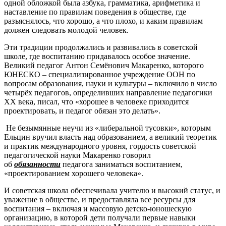
одной обложкой была азбука, грамматика, арифметика и
наставление по правилам поведения в обществе, где
разъяснялось, что хорошо, а что плохо, и каким правилам
должен следовать молодой человек.
Эти традиции продолжались и развивались в советской
школе, где воспитанию придавалось особое значение.
Великий педагог Антон Семёнович Макаренко, которого
ЮНЕСКО – специализированное учреждение ООН по
вопросам образования, науки и культуры – включило в число
четырёх педагогов, определивших направление педагогики
ХХ века, писал, что «хорошее в человеке приходится
проектировать, и педагог обязан это делать».
Не безымянные неучи из «либеральной тусовки», которым
Ельцин вручил власть над образованием, а великий теоретик
и практик международного уровня, гордость советской
педагогической науки Макаренко говорил
об
обязанности
педагога заниматься воспитанием,
«проектированием хорошего человека».
И советская школа обеспечивала учителю и высокий статус, и
уважение в обществе, и предоставляла все ресурсы для
воспитания – включая и массовую детско-юношескую
организацию, в которой дети получали первые навыки