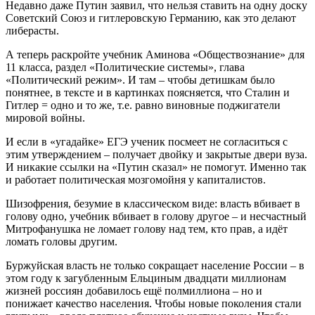
Недавно даже Путин заявил, что нельзя ставить на одну доску
Советский Союз и гитлеровскую Германию, как это делают
либерасты.
А теперь раскройте учебник Аминова «Обществознание» для
11 класса, раздел «Политические системы», глава
«Политический режим». И там – чтобы детишкам было
понятнее, в тексте и в картинках поясняется, что Сталин и
Гитлер = одно и то же, т.е. равно виновные поджигатели
мировой войны.
И если в «угадайке» ЕГЭ ученик посмеет не согласиться с
этим утверждением – получает двойку и закрытые двери вуза.
И никакие ссылки на «Путин сказал» не помогут. Именно так
и работает политическая мозгомойня у капиталистов.
Шизофрения, безумие в классическом виде: власть вбивает в
голову одно, учебник вбивает в голову другое – и несчастный
Митрофанушка не ломает голову над тем, кто прав, а идёт
ломать головы другим.
Буржуйская власть не только сокращает население России – в
этом году к загубленным Ельциным двадцати миллионам
жизней россиян добавилось ещё полмиллиона – но и
понижает качество населения. Чтобы новые поколения стали