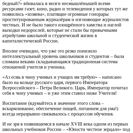
бедный?» вбивалась в мозги несмышлёнышей всеми
ресурсами газет, кино, радио и телевидения у которых тут же
появились «хозяева», платящие огромные гонорары
проституированным журналёрам и изгоняющие журналистов
честных. И не было такого изощрённого хамства и наглой
выходки недорослей, которые не стали бы привычными
атрибутами школьной и студенческой жизни в
капиталистической России.
Вполне очевидно, что уже это резко понизило
интеллектуальный уровень школьников и студентов – была
сломана веками складывающаяся традиционная система
отношений учителя и ученика.
«Аз есмь в чину учимых и учащих мя требую» – написано
было на кольце русского царя, первого Императора
Всероссийского – Петра Великого. Царь, Император почитал
себя в чину учимых – и уже этим ставил ниже Учителя!
Воспитание (вдумайтесь в значение этого слова –
вскармливание, обеспечение пищей, питанием для ума!)
всегда неразрывно связывалось с процессом обучения.
И не зря в появившемся в начале XVIII века одном из первых
школьных учебников России – «Юности честное зерцало» под