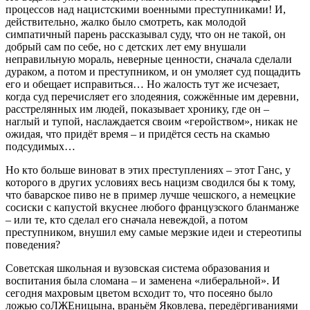
процессов над нацистскими военными преступниками! И,
действительно, жалко было смотреть, как молодой
симпатичный парень рассказывал суду, что он не такой, он
добрый сам по себе, но с детских лет ему внушали
неправильную мораль, неверные ценности, сначала сделали
дураком, а потом и преступником, и он умоляет суд пощадить
его и обещает исправиться… Но жалость тут же исчезает,
когда суд перечисляет его злодеяния, сожжённые им деревни,
расстрелянных им людей, показывает хронику, где он –
наглый и тупой, наслаждается своим «геройством», никак не
ожидая, что придёт время – и придётся сесть на скамью
подсудимых…
Но кто больше виноват в этих преступлениях – этот Ганс, у
которого в других условиях весь нацизм сводился бы к тому,
что баварское пиво не в пример лучше чешского, а немецкие
сосиски с капустой вкуснее любого французского бланманже
– или те, кто сделал его сначала невеждой, а потом
преступником, внушил ему самые мерзкие идеи и стереотипы
поведения?
Советская школьная и вузовская система образования и
воспитания была сломана – и заменена «либеральной». И
сегодня махровым цветом всходит то, что посеяно было
ложью соЛЖЕницына, враньём Яковлева, передёргиваниями