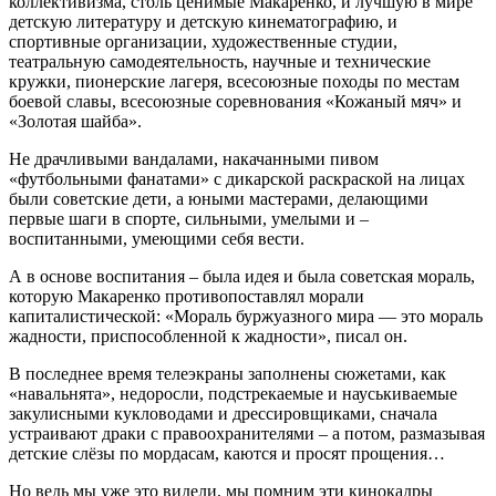
коллективизма, столь ценимые Макаренко, и лучшую в мире
детскую литературу и детскую кинематографию, и
спортивные организации, художественные студии,
театральную самодеятельность, научные и технические
кружки, пионерские лагеря, всесоюзные походы по местам
боевой славы, всесоюзные соревнования «Кожаный мяч» и
«Золотая шайба».
Не драчливыми вандалами, накачанными пивом
«футбольными фанатами» с дикарской раскраской на лицах
были советские дети, а юными мастерами, делающими
первые шаги в спорте, сильными, умелыми и –
воспитанными, умеющими себя вести.
А в основе воспитания – была идея и была советская мораль,
которую Макаренко противопоставлял морали
капиталистической: «Мораль буржуазного мира — это мораль
жадности, приспособленной к жадности», писал он.
В последнее время телеэкраны заполнены сюжетами, как
«навальнята», недоросли, подстрекаемые и науськиваемые
закулисными кукловодами и дрессировщиками, сначала
устраивают драки с правоохранителями – а потом, размазывая
детские слёзы по мордасам, каются и просят прощения…
Но ведь мы уже это видели, мы помним эти кинокадры