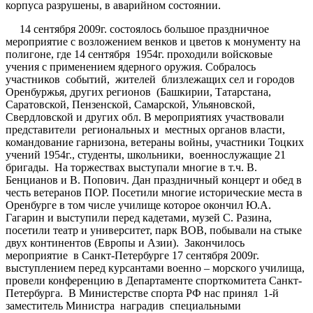
корпуса разрушены, в аварийном состоянии.
14 сентября 2009г. состоялось большое праздничное
мероприятие с возложением венков и цветов к монументу на
полигоне, где 14 сентября 1954г. проходили войсковые
учения с применением ядерного оружия. Собралось
участников событий, жителей близлежащих сел и городов
Оренбуржья, других регионов (Башкирии, Татарстана,
Саратовской, Пензенской, Самарской, Ульяновской,
Свердловской и других обл. В мероприятиях участвовали
представители региональных и местных органов власти,
командование гарнизона, ветераны войны, участники Тоцких
учений 1954г., студенты, школьники, военнослужащие 21
бригады. На торжествах выступали многие в т.ч. В.
Бенцианов и В. Попович. Дан праздничный концерт и обед в
честь ветеранов ПОР. Посетили многие исторические места в
Оренбурге в том числе училище которое окончил Ю.А.
Гагарин и выступили перед кадетами, музей С. Разина,
посетили театр и университет, парк ВОВ, побывали на стыке
двух континентов (Европы и Азии). Закончилось
мероприятие в Санкт-Петербурге 17 сентября 2009г.
выступлением перед курсантами военно – морского училища,
провели конференцию в Департаменте спорткомитета Санкт-
Петербурга. В Министерстве спорта РФ нас принял 1-й
заместитель Министра наградив специальными