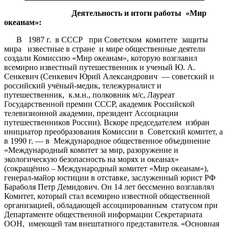
Деятельность и итоги работы «Мир
океанам»
:
В 1987 г. в СССР при Советском комитете защиты
мира известные в стране и мире общественные деятели
создали Комиссию «Мир океанам», которую возглавил
всемирно известный путешественник и ученый Ю. А.
Сенкевич (Сенкевич Юрий Александрович — советский и
российский учёный-медик, тележурналист и
путешественник, к.м.н., полковник м/с, Лауреат
Государственной премии СССР, академик Российской
телевизионной академии, президент Ассоциации
путешественников России). Вскоре председателем избран
инициатор преобразования Комиссии в Советский комитет, а
в 1990 г. — в Международное общественное объединение
«Международный комитет за мир, разоружение и
экологическую безопасность на морях и океанах»
(сокращённо – Международный комитет «Мир океанам»),
генерал-майор юстиции в отставке, заслуженный юрист РФ
Бараболя Петр Демидович. Он 14 лет бессменно возглавлял
Комитет, который стал всемирно известной общественной
организацией, обладающей ассоциированным статусом при
Департаменте общественной информации Секретариата
ООН, имеющей там внештатного представителя. «Основная