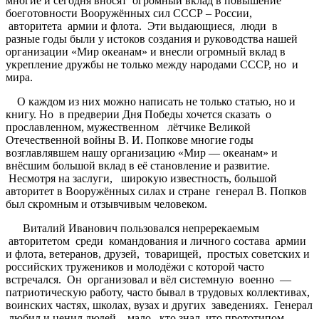
многие и сегодня вносят огромный вклад в повышение
боеготовности Вооружённых сил СССР – России,
авторитета армии и флота. Эти выдающиеся, люди в
разные годы были у истоков создания и руководства нашей
организации «Мир океанам» и внесли огромный вклад в
укрепление дружбы не только между народами СССР, но и
мира.
О каждом из них можно написать не только статью, но и
книгу. Но в предверии Дня Победы хочется сказать о
прославленном, мужественном лётчике Великой
Отечественной войны В. И. Попкове многие годы
возглавлявшем нашу организацию «Мир — океанам» и
внёсшим большой вклад в её становление и развитие.
Несмотря на заслуги, широкую известность, большой
авторитет в Вооружённых силах и стране генерал В. Попков
был скромным и отзывчивым человеком.
Виталий Иванович пользовался непререкаемым
авторитетом среди командования и личного состава армии
и флота, ветеранов, друзей, товарищей, простых советских и
российских тружеников и молодёжи с которой часто
встречался. Он организовал и вёл системную военно —
патриотическую работу, часто бывал в трудовых коллективах,
воинских частях, школах, вузах и других заведениях. Генерал
любил и ценил людей, мало, кто знал, что прототипом