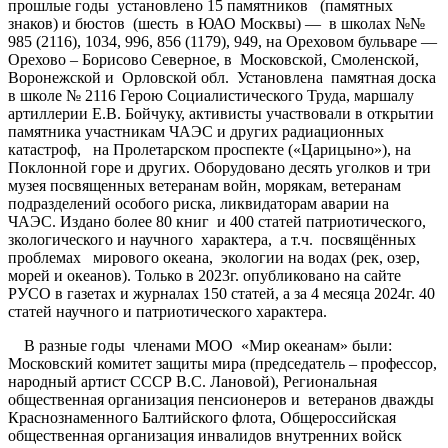
прошлые годы установлено 15 памятников (памятных
знаков) и бюстов (шесть в ЮАО Москвы) — в школах №№
985 (2116), 1034, 996, 856 (1179), 949, на Ореховом бульваре —
Орехово – Борисово Северное, в Московской, Смоленской,
Воронежской и Орловской обл. Установлена памятная доска
в школе № 2116 Герою Социалистического Труда, маршалу
артиллерии Е.В. Бойчуку, активисты участвовали в открытии
памятника участникам ЧАЭС и других радиационных
катастроф, на Пролетарском проспекте («Царицыно»), на
Поклонной горе и других. Оборудовано десять уголков и три
музея посвященных ветеранам войн, морякам, ветеранам
подразделений особого риска, ликвидаторам аварии на
ЧАЭС. Издано более 80 книг и 400 статей патриотического,
зкологического и научного характера, а т.ч. посвящённых
проблемах мирового океана, экологии на водах (рек, озер,
морей и океанов). Только в 2023г. опубликовано на сайте
РУСО в газетах и журналах 150 статей, а за 4 месяца 2024г. 40
статей научного и патриотического характера.
В разные годы членами МОО «Мир океанам» были:
Московский комитет защиты мира (председатель – профессор,
народный артист СССР В.С. Лановой), Региональная
общественная организация пенсионеров и ветеранов дважды
Краснознаменного Балтийского флота, Общероссийская
общественная организация инвалидов внутренних войск