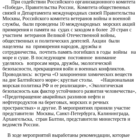
При содействии Российского организационного комитета
«Победа», Правительства России, Комитета общественных
связей и Департамента международных связей Правительства
Москвы, Российского комитета ветеранов войны и военной
службы, были проведены 10 международных морских акций
примирения и памяти на судах с заходом в более 20 стран с
участием ветеранов Великой Отечественной войны,
общественных и политических деятелей. Акции были
нацелены на примирения народов, дружбы и
сотрудничества, почтить память погибших в годы войны на
море и суше. В последующем постоянное внимание
уделялось вопросам мира, дружбы, экологической
безопасности, прекращения войн и военных конфликтов.
Проводились: встреча «О захоронении химических веществ
на дне Балтийского моря»; круглые столы. «Национальная
морская политика РФ и ее реализация», «Экологическая
безопасность как фактор устойчивого развития человечества»,
«Предотвращение аварийных разливов нефти и
нефтепродуктов на береговых, морских и речных
пространствах» и другие. В мероприятиях приняли участие
представители Москвы, Санкт-Петербурга, Калининграда,
Архангельска, стран Балтии, представители министерств и
ведомств России.
В ходе мероприятий выработаны рекомендации, которые