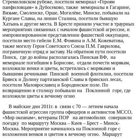
Стремиловском рубеже, посетили мемориал «Героям
панфиловцам» в Дубосеково, также мемориалы в Гагарине,
Вязьме, Смоленске, Орше, Могилёве, Минске, побывали на
Кургане Славы, на линии Сталина, посетили бывшую
Хатынь и другие места. В Бресте приняли участие в траурных
мероприятиях связанных с началом фашистской агрессии, и
импровизированном представлении фашисткой оккупации,
посетили место гибели Е.М. Фомина и А.М. Кожеватова,
также могилу Героя Советского Союза П.М. Гаврилова,
пограничную отряд и заставу. На обратном пути посетили
Пинск, где до войны располагалась Пинская ВФ, на
мемориале погибшим в Борисове, отдали почести морякам,
возложили венки и цветы, встретились с моряками и
бывшими речниками Пинской военной флотилии, посетили
Брянск и Долину партизанской Славы в брянских лесах,
посетили Малоярославец и Бородинское поле. По
возвращению в столицу побывали на Поклонной горе, где
возложили цветы к вечному огню
В майские дни 2011г. в связи с 70 — летием начала
фашистской агрессии группа офицеров и активистов МССО,
«Мир океанам», ветераны ПОР на автомобилях совершили
поездку по маршруту Москва – Киев – Брест – Минск-
Москва. Мероприятие начиналось на Поклонной горе с
возложения венков и цветом к вечному огню. Маршрут