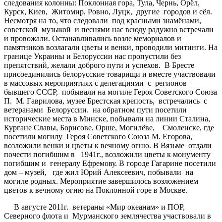
следования колонны: Поклонная гора, Тула, Чернь, Орёл,
Курск, Киев, Житомир, Ровно, Луцк, другие городов и сёл.
Несмотря на то, что следовали под красными знамёнами,
советской музыкой и песнями нас всюду радужно встречали
и провожали. Останавливались возле мемориалов и
памятников возлагали цветы и венки, проводили митинги. На
границе Украины и Белоруссии нас пропустили без
препятствий, желали доброго пути и успехов. В Бресте
присоединились белорусские товарищи и вместе участвовали
в массовых мероприятиях с делегациями с регионов
бывшего СССР, побывали на могиле Героя Советского Союза
П. М. Гаврилова, музее Брестская крепость, встречались с
ветеранами Белоруссии. на обратном пути посетили
исторические места в Минске, побывали на линии Сталина,
Кургане Славы, Борисове, Орше, Могилёве, Смоленске, где
посетили могилу Героя Советского Союза М. Егорова,
возложили венки и цветы к вечному огню. В Вязьме отдали
почести погибшим в 1941г., возложили цветы к монументу
погибшим и генералу Ефремову. В городе Гагарине посетили
дом – музей, где жил Юрий Алексеевич, побывали на
могиле родных. Мероприятие завершилось возложением
цветов к вечному огню на Поклонной горе в Москве.
В августе 2011г. ветераны «Мир океанам» и ПОР,
Северного флота и Мурманского землячества участвовали в