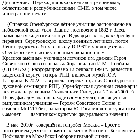
Дипломами. Переход широко освещался районными,
областными и республиканскими СМИ, в том числе
иностранной печати.
(Справка: Оренбургское лётное училище расположено на
набережной реки Урал. Здание построено в 1882 г. Здесь
размещался кадетский корпус. В двадцатых годах в Оренбург
перевели Серпуховскую школу военных летчиков, потом
Ленинградскую лётную. школу. В 1967 г. училище стало
Оренбургским высшим военным авиационным
Краснознамённым училищем летчиков им. дважды Героя
Советского Союза генерал-майора авиации И.М. Полбина
(ОВВАКУЛ). Расформировано 12 февраля 1993 г. разместив
кадетский корпус, теперь РПЦ включая музей Ю.А.
Гагарина. В 2022г. завершена передача здания Оренбургской
духовной семинарии РПЦ. (Оренбургская духовная семинария
возрождена решением Священного Синода от 27 мая 2009 г.).
Перед фасадом здания находится монумент, посвященный
выпускникам училища — Героям Советского Союза, и
самолет МиГ-15 бис, на котором Ю. Гагарин летал курсантом.
Самолет — памятником культуры федерального значения.
В мае 2010г. совершён автопробег Москва – Брест с
посещением десятков памятных мест в России и Белоруссии.
Побывали на Можайской оборонительной линии,