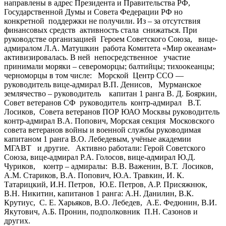
направлены в адрес Президента и Правительства РФ,
Государственной Думы и Совета Федерации РФ но
конкретной поддержки не получили. Из – за отсутствия
финансовых средств активность стала снижаться. При
руководстве организацией Героем Советского Союза, вице-
адмиралом Л.А. Матушкин работа Комитета «Мир океанам»
активизировалась. В ней непосредственное участие
принимали моряки – североморцы; балтийцы; тихоокеанцы;
черноморцы в том числе: Морской Центр ССО —
руководитель вице-адмирал В.П. Денисов, Мурманское
землячество – руководитель капитан 1 ранга В. Д. Бояркин,
Совет ветеранов СФ руководитель контр-адмирал В.Т.
Лосиков, Совета ветеранов ПОР ЮАО Москвы руководитель
контр-адмирал В.А. Попович, Морская секция Московского
совета ветеранов войны и военной службы руководимая
капитаном 1 ранга В.О. Лебедевым, учёные академии
МГАВТ и другие. Активно работали: Герой Советского
Союза, вице-адмирал Р.А. Голосов, вице-адмирал Ю.Д.
Чуриков, контр – адмиралы: В.В. Важенин, В.Т. Лосиков,
А.М. Стариков, В.А. Попович, Ю.А. Травкин, И. К.
Татарицкий, И.Н. Петров, Ю.Е. Петров, А.Р. Присяжнюк,
В.Н. Никитин, капитанов 1 ранга: А.Н. Данилин, В.К.
Крутиус, С. Е. Харьяков, В.О. Лебедев, А.Е. Федюнин, В.И.
Якутович, А.Б. Пронин, подполковник П.Н. Сазонов и
других.