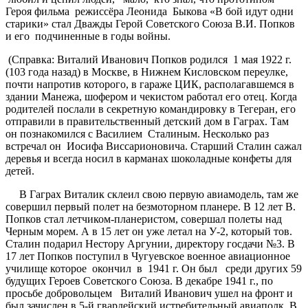
Героя фильма режиссёра Леонида Быкова «В бой идут одни
старики» стал Дважды Герой Советского Союза В.И. Попков
и его подчиненные в годы войны.
(Справка: Виталий Иванович Попков родился 1 мая 1922 г.
(103 года назад) в Москве, в Нижнем Кисловском переулке,
почти напротив которого, в гараже ЦИК, располагавшемся в
здании Манежа, шофером и чекистом работал его отец. Когда
родителей послали в секретную командировку в Тегеран, его
отправили в правительственный детский дом в Гаграх. Там
он познакомился с Василием Сталиным. Несколько раз
встречал он Иосифа Виссарионовича. Старший Сталин сажал
деревья и всегда носил в карманах шоколадные конфеты для
детей.
В Гаграх Виталик склеил свою первую авиамодель, там же
совершил первый полет на безмоторном планере. В 12 лет В.
Попков стал летчиком-планеристом, совершал полеты над
Черным морем. А в 15 лет он уже летал на У-2, который тов.
Сталин подарил Нестору Аргунии, директору госдачи №3. В
17 лет Попков поступил в Чугуевское военное авиационное
училище которое окончил в 1941 г. Он был среди других 59
будущих Героев Советского Союза. В декабре 1941 г., по
просьбе добровольцем Виталий Иванович ушел на фронт и
был зачислен в 5-й гвардейский истребительный авиаполк. В