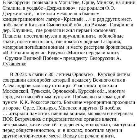
В Белорусии побывали в Могилёве, Орше, Минске, на линии
Сталина, в усадьбе «Дзержиново», где родился Ф.Э.
Дзержинский, посетили мемориал в бывшем
концентрационном лагере «Красный …» и ряд других мест,
побывали в Катыни Смоленской обл., во Вязьме, Гагарине и
дер. Клушино, где родился и жил первый космонавт
Планеты, посетили музеи и вручили книги, юбилейные
знаки, посетили погост, где покоятся родные Гагарина,
мемориал погибшим воинам и место расстрела бронепоезда
«И. Сталин» другие. Будучи в Минске передали книгу
«Оружие Великой Победы» президенту Белоруссии А.
Лукашенко.
В 2023г. в связи с 80- летием Орловско – Курской битвы
совершили автопробег который начался у Вечного огня в
Александровском саду столицы. Участники проехали
Московской, Тульской, Орловской, Курской обл., многим
городам и населённым пунктам. Побывали на командной
пункте К.К. Рокоссовского. Большие мероприятия проходили
в городе Орле, Понырях, Мценске и других. В посёлке
…..открыли памятник павшим воинам, морякам и ветеранам
ПОР. Встречались с представителями органов власти,
ветеранами, жителями сёл и деревень, молодёжью, выступали
перед общественностью, и в школах, посетили музеи и
другие исторические места. Всюду встречали книги,