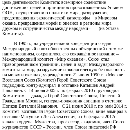
цель деятельности Комитета: всемирное содействие
достижению целей и принципов провозглашённых Уставом
ООН, осуществлению политики мира, разоружения,
предотвращения экологической катастрофы в Мировом
океане, превращения морей и океанов в регионы мира,
дружбы и сотрудничества между народами» — (из Устава
Комитета).
В 1995 г., на учредительной конференции создан
Международный союз общественных объединений с тем же
наименованием, сохранилось его сокращённое название –
Международный комитет «Мир океанам». Союз стал
правопреемником традиций, целей и задач Международного
комитета за мир, разоружение и экологическую безопасность
на морях и океанах, учреждённого 21 июня 1990 г. в Москве.
Возглавил Союз (Комитет) Герой Советского Союза
подводник, контр-адмирал в отставке Катышев Андрей
Павлович. С 14 июля 2005 г. по февраль 2010 г. руководил
Комитетом — дважды Герой Советского Союза, Почетный
Гражданин Москвы, генерал-полковник авиации в отставке
Попков Виталий Иванович. С 21 июня 2010 г. по май 2014 г.
Комитет возглавлял Герой Советского Союза, вице-адмирал в
отставке Матушкин Лев Алексеевич, а с 6 февраля 2017г.
кавалер ордена Мужества, профессор, академик, член Союза
журналистов СССР – России, член Союза писателей РФ,