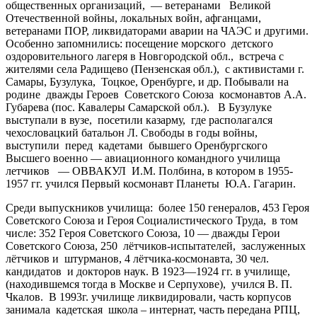
общественных организаций, — ветеранами Великой
Отечественной войны, локальных войн, афганцами,
ветеранами ПОР, ликвидаторами аварии на ЧАЭС и другими.
Особенно запомнились: посещение морского детского
оздоровительного лагеря в Новгородской обл., встреча с
жителями села Радищево (Пензенская обл.), с активистами г.
Самары, Бузулука, Тоцкое, Оренбурге, и др. Побывали на
родине дважды Героев Советского Союза космонавтов А.А.
Губарева (пос. Кавалеры Самарской обл.). В Бузулуке
выступали в вузе, посетили казарму, где располагался
чехословацкий батальон Л. Свободы в годы войны,
выступили перед кадетами бывшего Оренбургского
Высшего военно — авиационного командного училища
летчиков — ОВВАКУЛ И.М. Полбина, в котором в 1955-
1957 гг. учился Первый космонавт Планеты Ю.А. Гагарин.
Среди выпускников училища: более 150 генералов, 453 Героя
Советского Союза и Героя Социалистического Труда, в том
числе: 352 Героя Советского Союза, 10 — дважды Герои
Советского Союза, 250 лётчиков-испытателей, заслуженных
лётчиков и штурманов, 4 лётчика-космонавта, 30 чел.
кандидатов и докторов наук. В 1923—1924 гг. в училище,
(находившемся тогда в Москве и Серпухове), учился В. П.
Чкалов. В 1993г. училище ликвидировали, часть корпусов
занимала кадетская школа – интернат, часть передана РПЦ,