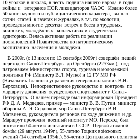
10 уголков в школах, в честь подвига нашего народа в годы
войны и ветеранов ПОР, ликвидаторов ЧАЭС. Издано более
50 книг научного и публицистического характера, вышло
сотни статей в газетах и журналах, в т.ч. по экологии,
проведены многие десятки встреч и бесед в трудовых,
воинских, молодёжных коллективах и студенческих
аудиториях. Велась активная работа по реализации
постановлений Правительства по патриотическому
воспитанию населения и молодёжи.
В 2009г. (с 13 июля по 13 сентября 2009г.) совершён пеший
переход от Санкт-Петербурга до Оренбурга (2253км.), под
патронажем Министерства спорта, туризма и молодежной
политики РФ (Министр В.Л. Мутко) и 12 ГУ МО РФ
(Начальник Главного управления генерал-полковник В.Н.
Верховцев). Непосредственное руководство и контроль по
маршруту движения осуществлял спорткомитет г. Санкт-
Петербурга. О нашем переходе был информирован Президент
РФ Д. А. Медведев, пример — министр В. В. Путин, министр
обороны А. Э. Сердюков, мэр Санкт-Петербурга В.И.
Матвиенко, руководители регионов по ходу движения и др.
Маршрут проложил военный институт МО. Переход был
посвятили 60-летию испытания в СССР Первой атомной
бомбы (29 августа 1949г.), 55-летию Тоцких войсковых
учений (14 сентября 1954г.), 55-летию Центрального полигона