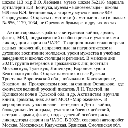
школы 113 к1р В.О. Лебедева, музею школе №2116 маршала
артиллерии Е.В. Бойчука, музеям «Новоземельцы» школы
949 имя В.Я. Бенцианова, а второму музею в школе 949
Скородумова. Открыты памятники (памятные знаки) в школах
№ 856, 1179, 1034, не Ореховом бульваре и других местах…
Активизировалась работа с ветеранами войны, армии,
флота, МВД, подразделений особого риска и участниками
ликвидации аварии на ЧАЭС. Традиционными стали встречи
разных поколений, направленные на патриотическое и
духовное воспитание молодежи, уроки мужества в учебных
заведениях и школах столицы и регионах. В майские дни
2021г. группа ветеранов и гражданских лиц посетили
Московскую, Тульскую, Липецкую, Воронежскую и
Белгородскую обл. Открыт памятник в селе Русская
Тростянка Воронежской обл., побывали в Контемировке,
Красном, на Прохоровском поле, на станции Осташково, где
скончался великий русский писатель Л.Н. Толстой, на
Куликовом поле в Тульской обл. и др. Активистам вручали
книги, грамоты, знак 30 лет МОО «Мир океанам». В
мероприятиях участвовали ветераны и Дети войны,
блокадники Ленинграда, участники боевых действий,
ветераны армии, флота, подразделений особого риска,
ликвидаторы аварии на ЧАЭС. В 2022г. совершён автопробег
Москва, Московская, Калужская, Брянская, Смоленская обл.