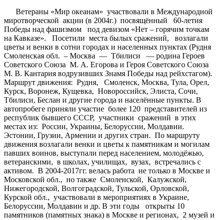
Ветераны «Мир океанам» участвовали в Международной
миротворческой акции (в 2004г.) посвящённый 60-летия
Победы над фашизмом под девизом «Нет – горячим точкам
на Кавказе». Посетили места былых сражений, возлагали
цветы и венки в сотни городах и населенных пунктах (Рудня
Смоленская обл. – Москва — Тбилиси — родина Героев
Советского Союза М. А. Егорова и Героя Советского Союза
М. В. Кантария водрузивших Знамя Победы над рейхстагом).
Маршрут движения: Рудня, Смоленск, Москва, Тула, Орел,
Курск, Воронеж, Кущевка, Новороссийск, Элиста, Сочи,
Тбилиси, Беслан и другие города и населённые пункты. В
автопробеге приняли участие более 120 представителей из
республик бывшего СССР, участники сражений в этих
местах из: России, Украины, Белоруссии, Молдавии.
Эстонии, Грузии, Армении и других стран. По маршруту
движения возлагали венки и цветы к памятникам и могилам
павших воинов, выступали перед населением, молодёжью,
ветеранскими, в школах, училищах, вузах, встречались с
активом. В 2004-2017гг. велась работа не только в Москве и
Московской обл., но также Смоленской, Калужской,
Нижегородской, Волгоградской, Тульской, Орловской,
Курской обл., участвовали в мероприятиях в Украине,
Белоруссии, Молдавии и др. В эти годы открыты 10
памятников (памятных знака) в Москве и регионах, 2 музей и