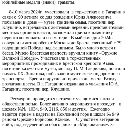
юбилейные медали (знаки), грамоты.
8-10 марта 2024г. участвовали в торжествах в г. Гагарин в
связи с 90 летием со дня рождения Юрия Алексеевича,
побывали в доме — музее где жила семья, посетили дер.
Клушино, встречались с жителями деревни, представителями
местных органов власти, возложили цветы к памятнику
первого космонавта и его матери. В майские дни 2024г.
совершили автопробег от Москвы до Бреста, связанный с 79
годовщиной Победы над фашизмом. Было много встреч и
бесед. Музею Брестская крепость вручили книгу «Оружие
Великой Победы», Участвовали в торжественных
мероприятиях проходивших в Брестской крепости 9 мая,
посетили казематы и музеи, могилу П. М. Гаврилова, почтили
память Т.Х. Зинатова, побывали в музее железнодорожного
транспорта г. Бреста и другие исторические места. Всюду
возлагали цветы. В г. Гагарине отдали дань уважения Ю.А.
Гагарину, посетили дер. Клушино.
Регулярно проводится встречи с учащимися школ и
общественностью. Более активно мероприятия проходят в
школах №№ 1034, 949, 2116, 856 и других. Ежегодно
ведётся прием в кадеты на Поклонной горе в школе № 949
района Орехово Борисово Южное. С участием ветеранов
войн, подразделений особого риска и «Мир океанам». За