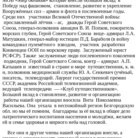
МОВ «Мир океанам» которые внесли большой вклад в
Победу над фашизмом, становление, развитие и укрепление
Вооружённых сил – армии и флота в послевоенные годы.
Среди них участники Великой Отечественной войны:
прославленный лётчик – ас, дважды Герой Советского
Союза, генерал-полковник авиации В. И. Попков, покоритель
морских глубин, Герой Советского Союза вице- адмирал Л.А.
Матушкин, генерал-майор юстиции П.Д. Бараболя (в войну
командовал пулемётного взводом, участник разработки
Конвенции ООН по морскому праву. Заслуженный юрист
РСФСР). Также заслуженные люди послевоенного поколения
подводник, Герой Советского Союза, контр – адмирал А.П.
Катышев и известный в стране и мире путешественник, к. м.
н, полковник медицинской службы Ю. А. Сенкевич (учёный,
писатель, телеведущий. Лауреат государственной премии
СССР, академик Российской телевизионной академии,
ведущий телепередачи — «Клуб путешественников».
Большой вклад в становление, развитие и организацию
работы нашей организации вносила Вита Николаевна
Васильева. Она уехала в неспокойный регион Белгородскую
обл. но мы её помним, благодарны за её вклад в общее дело
патриотического воспитания населения и молодёжи, желаем
ей и семье здоровья и мирного неба над головой.
Все они и другие члены нашей организации внесли, а