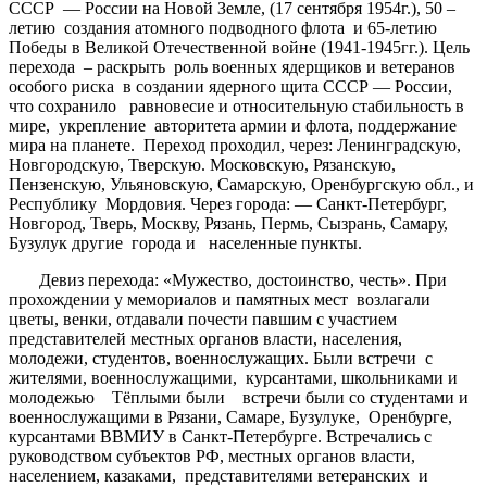
СССР — России на Новой Земле, (17 сентября 1954г.), 50 –
летию создания атомного подводного флота и 65-летию
Победы в Великой Отечественной войне (1941-1945гг.). Цель
перехода – раскрыть роль военных ядерщиков и ветеранов
особого риска в создании ядерного щита СССР — России,
что сохранило равновесие и относительную стабильность в
мире, укрепление авторитета армии и флота, поддержание
мира на планете. Переход проходил, через: Ленинградскую,
Новгородскую, Тверскую. Московскую, Рязанскую,
Пензенскую, Ульяновскую, Самарскую, Оренбургскую обл., и
Республику Мордовия. Через города: — Санкт-Петербург,
Новгород, Тверь, Москву, Рязань, Пермь, Сызрань, Самару,
Бузулук другие города и населенные пункты.
Девиз перехода: «Мужество, достоинство, честь». При
прохождении у мемориалов и памятных мест возлагали
цветы, венки, отдавали почести павшим с участием
представителей местных органов власти, населения,
молодежи, студентов, военнослужащих. Были встречи с
жителями, военнослужащими, курсантами, школьниками и
молодежью Тёплыми были встречи были со студентами и
военнослужащими в Рязани, Самаре, Бузулуке, Оренбурге,
курсантами ВВМИУ в Санкт-Петербурге. Встречались с
руководством субъектов РФ, местных органов власти,
населением, казаками, представителями ветеранских и