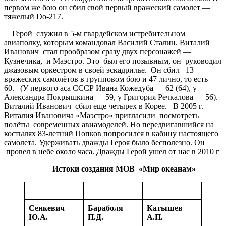
первом же бою он сбил свой первый вражеский самолет —
тяжелый Do-217.
Герой служил в 5-м гвардейском истребительном
авиаполку, которым командовал Василий Сталин. Виталий
Иванович стал прообразом сразу двух персонажей —
Кузнечика, и Маэстро. Это был его позывным, он руководил
джазовым оркестром в своей эскадрилье. Он сбил 13
вражеских самолётов в групповом бою и 47 лично, то есть
60. (У первого аса СССР Ивана Кожедуба — 62 (64), у
Александра Покрышкина — 59, у Григория Речкалова — 56).
Виталий Иванович сбил еще четырех в Корее. В 2005 г.
Виталия Ивановича «Маэстро» пригласили посмотреть
полёты современных авиамоделей. Но передвигавшийся на
костылях 83-летний Попков попросился в кабину настоящего
самолета. Удерживать дважды Героя было бесполезно. Он
провел в небе около часа. Дважды Герой ушел от нас в 2010 г
Истоки
создания
МОВ
«
Мир
океанам
»
Сенкевич
Бараболя
Катышев
Ю
.
А
.
П
.
Д
.
А
.
П
.