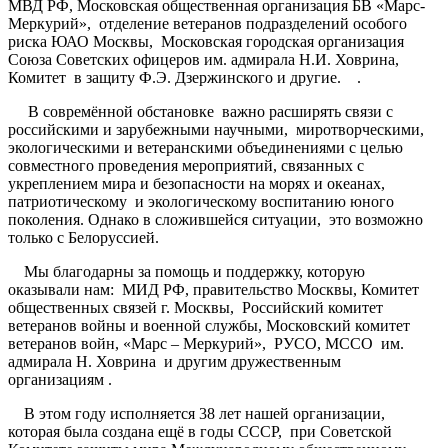
МВД РФ, Московская общественная организация БВ «Марс-
Меркурий», отделение ветеранов подразделений особого
риска ЮАО Москвы, Московская городская организация
Союза Советских офицеров им. адмирала Н.И. Ховрина,
Комитет в защиту Ф.Э. Дзержинского и другие. .
В совремённой обстановке важно расширять связи с
российскими и зарубежными научными, миротворческими,
экологическими и ветеранскими объединениями с целью
совместного проведения мероприятий, связанных с
укреплением мира и безопасности на морях и океанах,
патриотическому и экологическому воспитанию юного
поколения. Однако в сложившейся ситуации, это возможно
только с Белоруссией.
Мы благодарны за помощь и поддержку, которую
оказывали нам: МИД РФ, правительство Москвы, Комитет
общественных связей г. Москвы, Российский комитет
ветеранов войны и военной службы, Московский комитет
ветеранов войн, «Марс – Меркурий», РУСО, МССО им.
адмирала Н. Ховрина и другим дружественным
организациям .
В этом году исполняется 38 лет нашей организации,
которая была создана ещё в годы СССР, при Советской