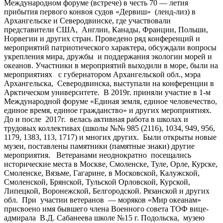
Международном форуме (встрече) в честь 70 — летия
прибытия первого конвоя судов «Дервиш» (ленд-лиз) в
Архангельске и Северодвинске, где участвовали
представители США, Англии, Канады, Франции, Польши,
Норвегии и других стран. Проведено ряд конференций и
мероприятий патриотического характера, обсуждали вопросы
укрепления мира, дружбы и поддержания экологии морей и
океанов. Участники в мероприятий выходили в море, были на
мероприятиях с губернатором Архангельской обл., мэра
Архангельска, Северодвинска, выступали на конференции в
Арктическом университете. В 2019г. приняли участие в 1-м
Международной форуме «Единая земля, единое человечество,
единое время, единое гражданство» и других мероприятиях.
До и после 2017г. велась активная работа в школах и
трудовых коллективах (школы №№ 985 (2116), 1034, 949, 956,
1179, 1383, 113, 1717) и многих других. Были открыты новые
музеи, поставлены памятники (памятные знаки) другие
мероприятия. Ветеранами неоднократно посещались
исторические места в Москве, Смоленске, Туле, Орле, Курске,
Смоленске, Вязьме, Гагарине, в Московской, Калужской,
Смоленской, Брянской, Тульской Орловской, Курской,
Липецкой, Воронежской, Белгородской. Рязанской и других
обл. При участии ветеранов — моряков «Мир океанам»
присвоено имя бывшего члена Военного совета ТОФ вице-
адмирала В.Д. Сабанеева школе №15 г. Подольска, музею