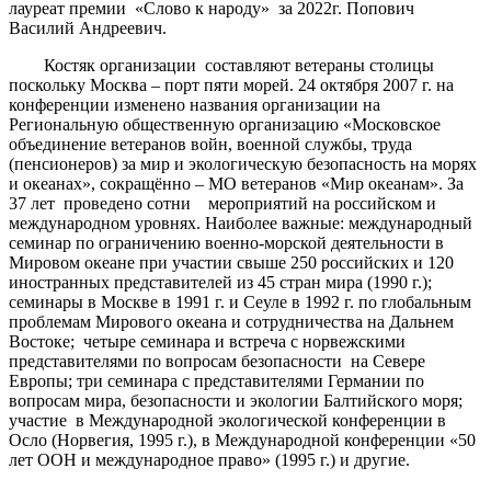
лауреат премии «Слово к народу» за 2022г. Попович
Василий Андреевич.
Костяк организации составляют ветераны столицы
поскольку Москва – порт пяти морей. 24 октября 2007 г. на
конференции изменено названия организации на
Региональную общественную организацию «Московское
объединение ветеранов войн, военной службы, труда
(пенсионеров) за мир и экологическую безопасность на морях
и океанах», сокращённо – МО ветеранов «Мир океанам». За
37 лет проведено сотни мероприятий на российском и
международном уровнях. Наиболее важные: международный
семинар по ограничению военно-морской деятельности в
Мировом океане при участии свыше 250 российских и 120
иностранных представителей из 45 стран мира (1990 г.);
семинары в Москве в 1991 г. и Сеуле в 1992 г. по глобальным
проблемам Мирового океана и сотрудничества на Дальнем
Востоке; четыре семинара и встреча с норвежскими
представителями по вопросам безопасности на Севере
Европы; три семинара с представителями Германии по
вопросам мира, безопасности и экологии Балтийского моря;
участие в Международной экологической конференции в
Осло (Норвегия, 1995 г.), в Международной конференции «50
лет ООН и международное право» (1995 г.) и другие.