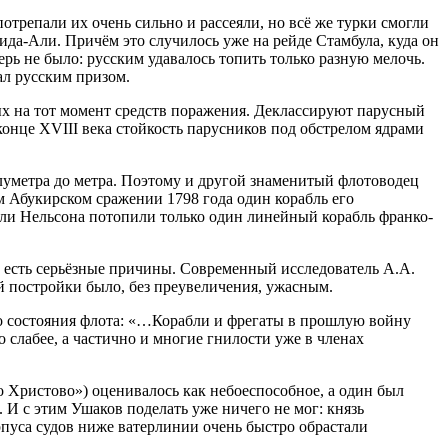
отрепали их очень сильно и рассеяли, но всё же турки смогли
ида-Али. Причём это случилось уже на рейде Стамбула, куда он
рь не было: русским удавалось топить только разную мелочь.
ал русским призом.
ых на тот момент средств поражения. Деклассируют парусный
конце XVIII века стойкость парусников под обстрелом ядрами
луметра до метра. Поэтому и другой знаменитый флотоводец
 Абукирском сражении 1798 года один корабль его
бли Нельсона потопили только один линейный корабль франко-
у есть серьёзные причины. Современный исследователь А.А.
й постройки было, без преувеличения, ужасным.
го состояния флота: «…Корабли и фрегаты в прошлую войну
 слабее, а частично и многие гнилости уже в членах
о Христово») оценивалось как небоеспособное, а один был
 И с этим Ушаков поделать уже ничего не мог: князь
рпуса судов ниже ватерлинии очень быстро обрастали