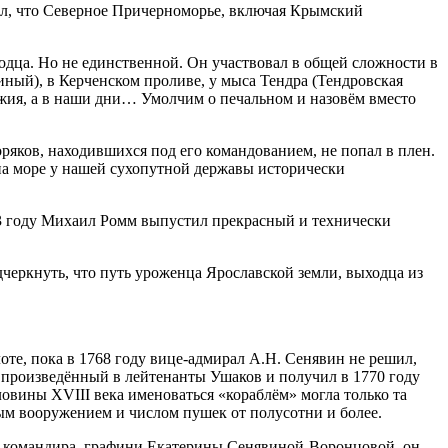
ил, что Северное Причерноморье, включая Крымский
одца. Но не единственной. Он участвовал в общей сложности в
ный), в Керченском проливе, у мыса Тендра (Тендровская
ружия, а в наши дни… Умолчим о печальном и назовём вместо
ряков, находившихся под его командованием, не попал в плен.
 на море у нашей сухопутной державы исторически
53 году Михаил Ромм выпустил прекрасный и технически
черкнуть, что путь уроженца Ярославской земли, выходца из
те, пока в 1768 году вице-адмирал А.Н. Сенявин не решил,
е произведённый в лейтенанты Ушаков и получил в 1770 году
ловины XVIII века именоваться «кораблём» могла только та
ным вооружением и числом пушек от полусотни и более.
го командира, графини Екатерины Сенявиной-Воронцовой, он