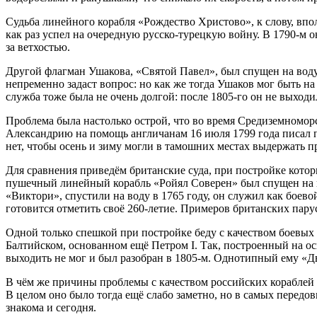
Судьба линейного корабля «Рождество Христово», к слову, впол
как раз успел на очередную русско-турецкую войну. В 1790-м 
за ветхостью.
Другой флагман Ушакова, «Святой Павел», был спущен на воду в
непременно задаст вопрос: но как же тогда Ушаков мог быть н
служба тоже была не очень долгой: после 1805-го он не выходил
Проблема была настолько острой, что во время Средиземноморс
Александрию на помощь англичанам 16 июля 1799 года писал п
нет, чтобы осень и зиму могли в тамошних местах выдержать п
Для сравнения приведём британские суда, при постройке кото
пушечный линейный корабль «Ройял Соверен» был спущен на во
«Виктори», спустили на воду в 1765 году, он служил как боево
готовится отметить своё 260-летие. Примеров британских пару
Одной только спешкой при постройке беду с качеством боевых 
Балтийском, основанном ещё Петром I. Так, построенный на ос
выходить не мог и был разобран в 1805-м. Однотипный ему «Дв
В чём же причины проблемы с качеством российских кораблей
В целом оно было тогда ещё слабо заметно, но в самых передов
знакома и сегодня.