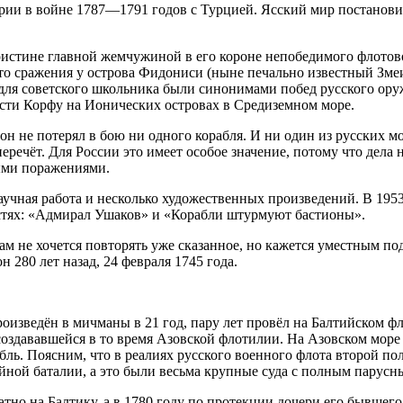
рии в войне 1787—1791 годов с Турцией. Ясский мир постанов
оистине главной жемчужиной в его короне непобедимого флотов
то сражения у острова Фидониси (ныне печально известный Змеи
у, для советского школьника были синонимами побед русского о
сти Корфу на Ионических островах в Средиземном море.
н не потерял в бою ни одного корабля. И ни один из русских мо
еречёт. Для России это имеет особое значение, потому что дела
ыми поражениями.
научная работа и несколько художественных произведений. В 19
стях: «Адмирал Ушаков» и «Корабли штурмуют бастионы».
 не хочется повторять уже сказанное, но кажется уместным под
н 280 лет назад, 24 февраля 1745 года.
зведён в мичманы в 21 год, пару лет провёл на Балтийском фло
 создававшейся в то время Азовской флотилии. На Азовском мор
бль. Поясним, что в реалиях русского военного флота второй по
ейной баталии, а это были весьма крупные суда с полным парус
тно на Балтику, а в 1780 году по протекции дочери его бывше