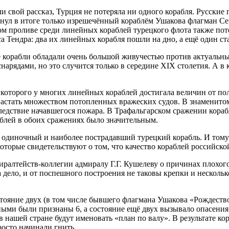
 свой рассказ, Турция не потеряла ни одного корабля. Русские п
онул в итоге только изрешечённый кораблём Ушакова флагман Се
ом проливе среди линейных кораблей турецкого флота также поте
 Тендра: два их линейных корабля пошли на дно, а ещё один ст
ые корабли обладали очень большой живучестью против актуальн
рядами, но это случится только в середине XIX столетия. А в 
 которого у многих линейных кораблей достигала величин от по
астать множеством потопленных вражеских судов. В знаменитом
ледствие начавшегося пожара. В Трафальгарском сражении кора
аблей в обоих сражениях было значительным.
ть одиночный и наиболее пострадавший турецкий корабль. И том
торые свидетельствуют о том, что качество кораблей российско
миралтейств-коллегии адмиралу Г.Г. Кушелеву о причинах плохо
дело, и от поспешного построения не таковы крепки и несколько
стояние двух (в том числе бывшего флагмана Ушакова «Рождеств
ыми были признаны 6, а состояние ещё двух вызывало опасения.
 нашей стране будут именовать «план по валу». В результате ко
росто начинали гнить.