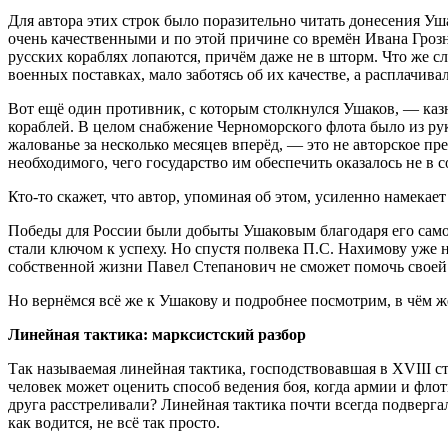
Для автора этих строк было поразительно читать донесения Уш
очень качественными и по этой причине со времён Ивана Грозно
русских кораблях лопаются, причём даже не в шторм. Что же с
военных поставках, мало заботясь об их качестве, а расплачива
Вот ещё один противник, с которым столкнулся Ушаков, — казн
кораблей. В целом снабжение Черноморского флота было из ру
жалованье за несколько месяцев вперёд, — это не авторское пр
необходимого, чего государство им обеспечить оказалось не в 
Кто-то скажет, что автор, упоминая об этом, усиленно намека
Победы для России были добыты Ушаковым благодаря его само
стали ключом к успеху. Но спустя полвека П.С. Нахимову уже
собственной жизни Павел Степанович не сможет помочь своей
Но вернёмся всё же к Ушакову и подробнее посмотрим, в чём ж
Линейная тактика: марксистский разбор
Так называемая линейная тактика, господствовавшая в XVIII ст
человек может оценить способ ведения боя, когда армии и фло
друга расстреливали? Линейная тактика почти всегда подверг
как водится, не всё так просто.