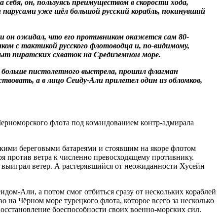
себя, он, пользуясь преимуществом в скорости хода,
и парусами уже шёл большой русский корабль, покинувший
ли он ожидал, что его противником окажется сам 80-
ком с тактикой русского флотоводца и, по-видимому,
пыт пиратских схваток на Средиземном море.
ли больше пистолетного выстрела, прошил флагман
вовать, а в лицо Сеиду-Али прилетел один из обломков,
 Черноморского флота под командованием контр-адмирала
цкими береговыми батареями и стоявшим на якоре флотом
ря против ветра к численно превосходящему противнику.
 выиграл ветер. А растерявшийся от неожиданности Хусейн
ом-Али, а потом смог отбиться сразу от нескольких кораблей
 на Чёрном море турецкого флота, которое всего за несколько
 восстановление боеспособности своих военно-морских сил.