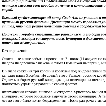
Командир прибывшей из Средиземного моря алжирской эскадр
пытался вывести свои корабли на ветер и контратаковать а
строй.
Бывалый средиземноморский капер Сеид-Али не уклонился от 
пушечный русский флагман. Дистанция между кораблями упал
считал, что тот решил попытать счастья в абордажном бою
Но русский корабль стремительно развернулся, и его борт з
алжирской эскадры со стороны носа. Бушприт и фок-мачта п
нанеся тяжёлое ранение.
Без поражений
Описанные выше события произошли 31 июля (11 августа по но
Фёдора Фёдоровича Ушакова и флота Османской империи у мыс
В начале сражения три колонны кораблей под Андреевскими ф
капудан-паши Хусейна. Не сделай этого Ушаков, русским кора
Одним манёвром русский контр-адмирал нивелировал почти дв
полностью утратил управление своим флотом.
Флагманский корабль Ушакова «Рождество Христово» вышел поб
алжирцев, которые бросились выручать своего командира. А те
лет до этого было почти безраздельным. После разгрома у мыс