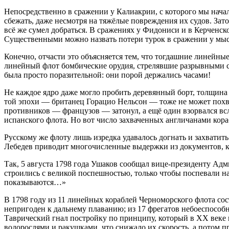
Непосредственно в сражении у Калиакрии, с которого мы начали
сбежать, даже несмотря на тяжёлые повреждения их судов. Зат
всё же сумел добраться. В сражениях у Фидониси и в Керченск
Существенными можно назвать потери турок в сражении у мыса
Конечно, отчасти это объясняется тем, что тогдашние линейн
линейный флот бомбические орудия, стрелявшие разрывными сна
была просто поразительной: они порой держались часами!
Не каждое ядро даже могло пробить деревянный борт, толщина
той эпохи — британец Горацио Нельсон — тоже не может похв
противников — французов — затонул, а ещё один взорвался вс
испанского флота. Но вот число захваченных англичанами кор
Русскому же флоту лишь изредка удавалось догнать и захвати
Лебедев приводит многочисленные выдержки из документов, ко
Так, 5 августа 1798 года Ушаков сообщал вице-президенту Ад
строились с великой поспешностью, только чтобы поспевали на 
показываются…»
В 1798 году из 11 линейных кораблей Черноморского флота со
непригоден к дальнему плаванию; из 17 фрегатов небоеспособн
Таврический гнал постройку по принципу, который в ХХ веке в
водорослями и ракушками, что снижало их скорость, а потом п