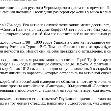
не типична для русского Черноморского флота того времени. Под
он сменил название. Последний раз герой сражения у мыса Калиа
 1784 году. Его активная служба тоже заняла менее десяти лет,
а «Святом Павле» при штурме Корфу? Ответ прост: это был уже 
 в открытое море, а в 1810-м его постигла всё та же печальная уч
кого похода 1798—1800 годов Ушаков в ответ на переданное ему
ослу России в Турции В.С. Томаре: «Ежели из них который буде
ри ветхости их. Имеют они на себе претяжёлую артиллерию, и о
рых принимались меры для защиты от гнили. Герой Трафальгарск
ду в 1786 году и активную службу нёс до 1825-го. А флагман Н
й корабль до 1812-го, а в наши дни он, установленный в старый
сных линейных кораблей, которые оставались на активной службе
кораблей в Российской империи не объяснить, потому что она н
нове проекта английского «Виктори», 100-пушечный «Ростислав» 
енадцать апостолов», спущенный на воду на четыре года позже, 
 помимо спешного строительства? Глубинной причиной стало на
ых на тот момент отраслях, например в судостроении, уже давало