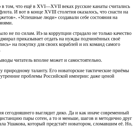
о в том, что ещё в XVI—XVII веках русские канаты считались
ота. И вот в конце XVIII столетия оказалось, что снасти на
джетов». «Успешные люди» создавали себе состояния на
знями.
ло не по силам. Из-за коррупции страдало не только качество
 адмирал приказывает отдать на нужды подчинённых своё
лись» на покупку для своих кораблей и их команд самого
.
выводы читатель вполне может и самостоятельно.
у природному таланту. Его новаторские тактические приёмы
 внутренние проблемы Российской империи: даже ценой
дня сегодняшнего выглядит дико. Да и как иначе современный
дистанцию пары сотен, а то и меньше, шагов и методично друг
ала Ушакова, который предстаёт новатором, сломавшим её. Но,