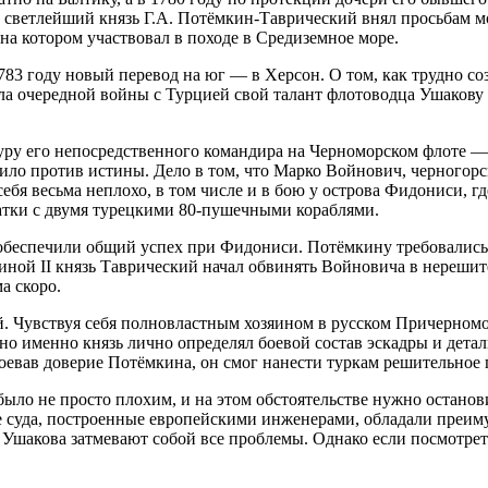
 светлейший князь Г.А. Потёмкин-Таврический внял просьбам м
а котором участвовал в походе в Средиземное море.
3 году новый перевод на юг — в Херсон. О том, как трудно соз
чала очередной войны с Турцией свой талант флотоводца Ушаков
ру его непосредственного командира на Черноморском флоте —
шило против истины. Дело в том, что Марко Войнович, черногор
 себя весьма неплохо, в том числе и в бою у острова Фидониси, 
атки с двумя турецкими 80-пушечными кораблями.
обеспечили общий успех при Фидониси. Потёмкину требовались 
ной II князь Таврический начал обвинять Войновича в нерешите
а скоро.
 Чувствуя себя полновластным хозяином в русском Причерномор
о именно князь лично определял боевой состав эскадры и детал
оевав доверие Потёмкина, он смог нанести туркам решительное 
было не просто плохим, и на этом обстоятельстве нужно остано
е суда, построенные европейскими инженерами, обладали преиму
 Ушакова затмевают собой все проблемы. Однако если посмотреть