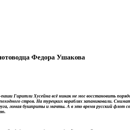
лотоводца Федора Ушакова
н-паши Гиритли Хусейна всё никак не мог восстановить порядо
походного строя. На турецких кораблях запаниковали. Снимать
друга, ломая бушприты и мачты. А в это время русский флот с
ию.