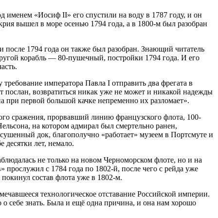
 именем «Иосиф II» его спустили на воду в 1787 году, и он
крия вышел в море осенью 1794 года, а в 1800-м был разобран
 и после 1794 года он также был разобран. Знающий читатель
другой корабль — 80-пушечный, постройки 1794 года. И его
асть.
 требование императора Павла I отправить два фрегата в
т послан, возвратиться никак уже не может и никакой надежды
на при первой большой качке непременно их разломает».
ого сражения, прорвавший линию французского флота, 100-
ельсона, на котором адмирал был смертельно ранен,
 осушенный док, благополучно «работает» музеем в Портсмуте и
 десятки лет, немало.
аблюдалась не только на новом Черноморском флоте, но и на
прослужил с 1784 года по 1802-й, после чего с рейда уже
покинул состав флота уже в 1802-м.
мечавшееся технологическое отставание Российской империи.
 о себе знать. Была и ещё одна причина, и она нам хорошо