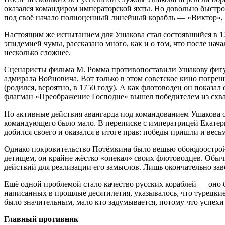
оказался командиром императорской яхты. Но довольно быстро
под своё начало полноценный линейный корабль — «Виктор», н
Настоящим же испытанием для Ушакова стал состоявшийся в 178
эпидемией чумы, рассказано много, как и о том, что после на
несколько сложнее.
Сценаристы фильма М. Ромма противопоставили Ушакову фигу
адмирала Войновича. Вот только в этом советское кино погре
(родился, вероятно, в 1750 году). А как флотоводец он показал
флагман «Преображение Господне» вышел победителем из схв
Но активные действия авангарда под командованием Ушакова 
командующего было мало. В переписке с императрицей Екатери
добился своего и оказался в итоге прав: победы пришли и весьм
Однако покровительство Потёмкина было вещью обоюдоострой.
детищем, он крайне жёстко «опекал» своих флотоводцев. Обычн
действий для реализации его замыслов. Лишь окончательно зав
Ещё одной проблемой стало качество русских кораблей — оно 
написанных в прошлые десятилетия, указывалось, что турецки
было значительным, мало кто задумывается, потому что успехи
Главный противник