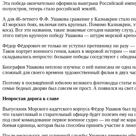
Эта победа окончательно оформила выигрыш Российской импе
полуостров, теперь стало российской землёй.
А для 46-летнего Ф.Ф. Ушакова сражение у Калиакрии стало п
43 морских боях, включая пять крупных. Помимо Калиакрии, э
коса). Все эти названия, такие знакомые сегодня нашему слух
этого пятую крупную победу Ушакова — штурм морской крепо
Фёдор Фёдорович не только не уступил противнику ни разу — о
Таков портрет военного гения, каких в мировой истории — нап
складывались непросто: большие победы соседствуют с обидн
Биография Ушакова неплохо изучена: о ней написана не одна 
сложный для своего времени художественный фильм в двух ча
Поэтому в посвящённой юбилею великого флотоводца статье нам
семьи бедных дворян был совсем не прост. А появился на свет о
Непростая дорога к славе
Выпускник Морского кадетского корпуса Фёдор Ушаков был прои
что талантливый и старательный офицер будет полезен ему на
под своё командование первое военное судно — но ещё не кора
боевая единица, которая была способна принять участие в лин
После нескольких лет успешной службы Ушакова перевели обра