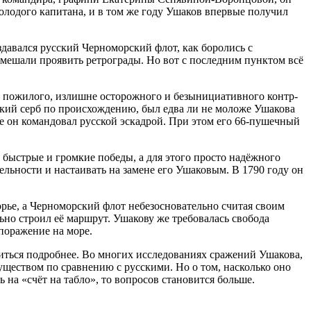
олодого капитана, и в том же году Ушаков впервые получил
давался русский Черноморский флот, как боролись с
у мешали проявить ретрограды. Но вот с последним пунктом всё
 пожилого, излишне осторожного и безынициативного контр-
ский серб по происхождению, был едва ли не моложе Ушакова
где он командовал русской эскадрой. При этом его 66-пушечный
быстрые и громкие победы, а для этого просто надёжного
льности и настаивать на замене его Ушаковым. В 1790 году он
ье, а Черноморский флот небезосновательно считая своим
ьно строил её маршрут. Ушакову же требовалась свобода
поражение на море.
виться подробнее. Во многих исследованиях сражений Ушакова,
ществом по сравнению с русскими. Но о том, насколько оно
 на «счёт на табло», то вопросов становится больше.