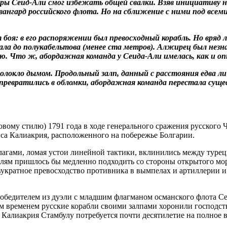
ы Сеид-Али смог избежать общей свалки. Взяв инициативу на 
вангард российского флота. Но на сближение с ними под всем
боя: в его распоряжении был превосходный корабль. Но вряд 
а до полукабельтова (менее ста метров). Алжирец был незна
. Что ж, абордажная команда у Сеида-Али имелась, как и о
аволокло дымом. Продольный залп, данный с расстояния едва 
ревратились в обломки, абордажная команда перестала сущест
вому стилю) 1791 года в ходе генерального сражения русского
а Калиакрия, расположенного на побережье Болгарии.
лагами, ломая устои линейной тактики, вклинились между туре
блям пришлось бы медленно подходить со стороны открытого мо
укратное превосходство противника в вымпелах и артиллерии и
едителем из дуэли с младшим флагманом османского флота Сеид
м временем русские корабли своими залпами хоронили господство
а Калиакрия Стамбулу потребуется почти десятилетие на полное