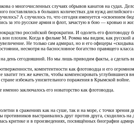
акова о многочисленных случаях обрывов канатов на судах. Дел
го поставлялись в больших количествах для нужд английского фл
лучилось? А случилось то, что сегодня именуется «освоением бю
лись за это русские армия и флот, зачастую в бою — кровью и жи
окрадство российской бюрократии. И одолеть его флотоводцу бы
к вон плохим. Когда в фильме М. Ромма мы видим, как русский
еувеличение. Не только сам адмирал, но и его офицеры «скидыва
состоянии, несмотря на баснословное богатство правящего класса
ет на день сегодняшний. Но мы лишь приводим факты, а сделать 
отверженности, компетентности как флотоводца и его огромном
 не хватит тех же качеств, чтобы компенсировать углубившиеся
 стране избежать унизительного поражения в Крымской войне.
е именно заключалось его новаторство как флотоводца.
олетии в сражениях как на суше, так и на море, с точки зрения 
ты противников выстраивались друг против друга, сходились на 
алась критике и в произведениях, посвящённых биографии адмир