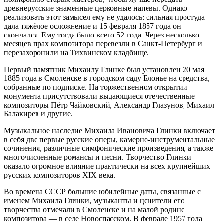
древнерусские знаменные церковные напевы. Однако
реализовать этот замысел ему не удалось: сильная простуда
дала тяжёлое осложнение и 15 февраля 1857 года он
скончался. Ему тогда было всего 52 года. Через несколько
месяцев прах композитора перевезли в Санкт-Петербург и
перезахоронили на Тихвинском кладбище.
Первый памятник Михаилу Глинке был установлен 20 мая
1885 года в Смоленске в городском саду Блонье на средства,
собранные по подписке. На торжественном открытии
монумента присутствовали выдающиеся отечественные
композиторы Пётр Чайковский, Александр Глазунов, Михаил
Балакирев и другие.
Музыкальное наследие Михаила Ивановича Глинки включает
в себя две первые русские оперы, камерно-инструментальные
сочинения, различные симфонические произведения, а также
многочисленные романсы и песни. Творчество Глинки
оказало огромное влияние практически на всех крупнейших
русских композиторов XIX века.
Во времена СССР большие юбилейные даты, связанные с
именем Михаила Глинки, музыканты и ценители его
творчества отмечали в Смоленске и на малой родине
композитора — в селе Новоспасском. В феврале 1957 года