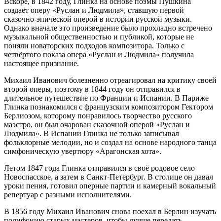
Вскоре, в 1842 году, Глинка на основе поэмы Пушкина
создаёт оперу «Руслан и Людмила», ставшую первой
сказочно-эпической оперой в истории русской музыки.
Однако вначале это произведение было прохладно встречено
музыкальной общественностью и публикой, которые не
поняли новаторских подходов композитора. Только с
четвёртого показа опера «Руслан и Людмила» получила
настоящее признание.
Михаил Иванович болезненно отреагировал на критику своей
второй оперы, поэтому в 1844 году он отправился в
длительное путешествие по Франции и Испании. В Париже
Глинка познакомился с французским композитором Гектором
Берлиозом, которому понравилось творчество русского
маэстро, он был очарован сказочной оперой «Руслан и
Людмила». В Испании Глинка не только записывал
фольклорные мелодии, но и создал на основе народного танца
симфоническую увертюру «Арагонская хота».
Летом 1847 года Глинка отправился в своё родовое село
Новоспасское, а затем в Санкт-Петербург. В столице он давал
уроки пения, готовил оперные партии и камерный вокальный
репертуар с разными исполнителями.
В 1856 году Михаил Иванович снова поехал в Берлин изучать
полифонию старых мастеров, чтобы лучше передать