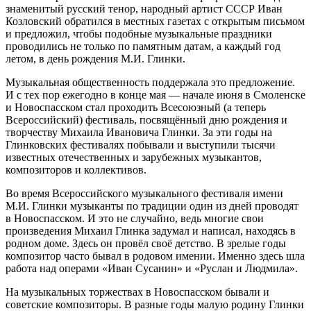
знаменитый русский тенор, народный артист СССР Иван
Козловский обратился в местных газетах с открытым письмом
и предложил, чтобы подобные музыкальные праздники
проводились не только по памятным датам, а каждый год
летом, в день рождения М.И. Глинки.
Музыкальная общественность поддержала это предложение.
И с тех пор ежегодно в конце мая — начале июня в Смоленске
и Новоспасском стал проходить Всесоюзный (а теперь
Всероссийский) фестиваль, посвящённый дню рождения и
творчеству Михаила Ивановича Глинки. За эти годы на
Глинковских фестивалях побывали и выступили тысячи
известных отечественных и зарубежных музыкантов,
композиторов и коллективов.
Во время Всероссийского музыкального фестиваля имени
М.И. Глинки музыканты по традиции один из дней проводят
в Новоспасском. И это не случайно, ведь многие свои
произведения Михаил Глинка задумал и написал, находясь в
родном доме. Здесь он провёл своё детство. В зрелые годы
композитор часто бывал в родовом имении. Именно здесь шла
работа над операми «Иван Сусанин» и «Руслан и Людмила».
На музыкальных торжествах в Новоспасском бывали и
советские композиторы. В разные годы малую родину Глинки