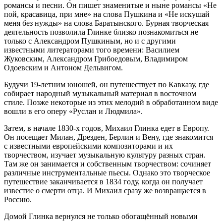
романсы и песни. Он пишет знаменитые и ныне романсы «Не
пой, красавица, при мне» на слова Пушкина и «Не искушай
меня без нужды» на слова Баратынского. Бурная творческая
деятельность позволила Глинке близко познакомиться не
только с Александром Пушкиным, но и с другими
известными литераторами того времени: Василием
Жуковским, Александром Грибоедовым, Владимиром
Одоевским и Антоном Дельвигом.
Будучи 19-летним юношей, он путешествует по Кавказу, где
собирает народный музыкальный материал в восточном
стиле. Позже некоторые из этих мелодий в обработанном виде
вошли в его оперу «Руслан и Людмила».
Затем, в начале 1830-х годов, Михаил Глинка едет в Европу.
Он посещает Милан, Дрезден, Берлин и Вену, где знакомится
с известными европейскими композиторами и их
творчеством, изучает музыкальную культуру разных стран.
Там же он занимается и собственным творчеством: сочиняет
различные инструментальные пьесы. Однако это творческое
путешествие заканчивается в 1834 году, когда он получает
известие о смерти отца. И Михаил сразу же возвращается в
Россию.
Домой Глинка вернулся не только обогащённый новыми