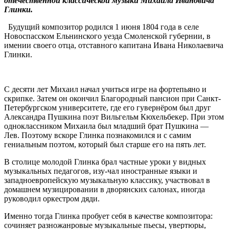
отечественной классической музыки Михаила Ивановича
Глинки.
Будущий композитор родился 1 июня 1804 года в селе
Новоспасском Ельнинского уезда Смоленской губернии, в
имении своего отца, отставного капитана Ивана Николаевича
Глинки.
С десяти лет Михаил начал учиться игре на фортепьяно и
скрипке. Затем он окончил Благородный пансион при Санкт-
Петербургском университете, где его гувернёром был друг
Александра Пушкина поэт Вильгельм Кюхельбекер. При этом
одноклассником Михаила был младший брат Пушкина —
Лев. Поэтому вскоре Глинка познакомился и с самим
гениальным поэтом, который был старше его на пять лет.
В столице молодой Глинка брал частные уроки у видных
музыкальных педагогов, изу-чал иностранные языки и
западноевропейскую музыкальную классику, участвовал в
домашнем музицировании в дворянских салонах, иногда
руководил оркестром дяди.
Именно тогда Глинка пробует себя в качестве композитора:
сочиняет разножанровые музыкальные пьесы, увертюры,