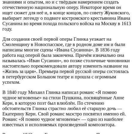
знаниями и опытом, но и с твёрдым намерением создать
отечественную национальную оперу. Некоторое время он
ищет сюжет для неё и, в конце концов, по совету Жуковского,
выбирает легенду о подвиге костромского крестьянина Ивана
Сусанина во время похода польского войска на Москву в 1613
году.
Для создания своей первой оперы Глинка уезжает на
Смоленщину в Новоспасское, где в родном доме им и были
написаны многие сцены «Ивана Сусанина». В 1836 году
работа над оперой была закончена. Причём изначально она
называлась «Иван Сусанин», но позже столичные чиновники
настоятельно порекомендовали автору изменить название на
«Жизнь за царя». Премьера первой русской оперы состоялась
в петербургском Большом театре и прошла с огромным
успехом.
В 1840 году Михаил Глинка написал романс «Я помню
чудное мгновенье» на стихи Пушкина, посвящённые Анне
Керн, в которую поэт был влюблён. По стечению
обстоятельств Глинка страстно любил её старшую дочь —
Екатерину Керн. Свой романс маэстро посвятил именно ей.
Романс «Я помню чудное мгновенье» — одно из наиболее
известных и исполняемых произведений композитора.