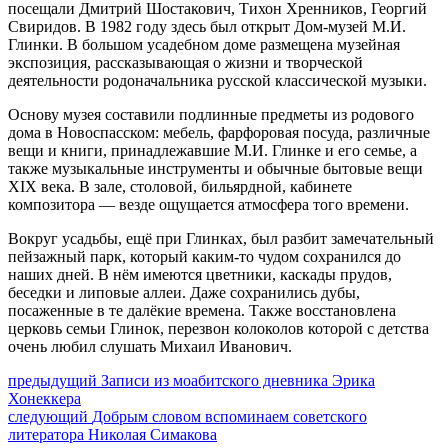
посещали Дмитрий Шостакович, Тихон Хренников, Георгий
Свиридов. В 1982 году здесь был открыт Дом-музей М.И.
Глинки. В большом усадебном доме размещена музейная
экспозиция, рассказывающая о жизни и творческой
деятельности родоначальника русской классической музыки.
Основу музея составили подлинные предметы из родового
дома в Новоспасском: мебель, фарфоровая посуда, различные
вещи и книги, принадлежавшие М.И. Глинке и его семье, а
также музыкальные инструменты и обычные бытовые вещи
XIX века. В зале, столовой, бильярдной, кабинете
композитора — везде ощущается атмосфера того времени.
Вокруг усадьбы, ещё при Глинках, был разбит замечательный
пейзажный парк, который каким-то чудом сохранился до
наших дней. В нём имеются цветники, каскады прудов,
беседки и липовые аллеи. Даже сохранились дубы,
посаженные в те далёкие времена. Также восстановлена
церковь семьи Глинок, перезвон колоколов которой с детства
очень любил слушать Михаил Иванович.
Навигация
Предыдущий
предыдущий
Записи из моабитского дневника Эрика
пост:
Хонеккера
по
Следующее
следующий
Добрым словом вспоминаем советского
записям
сообщение:
литератора Николая Симакова