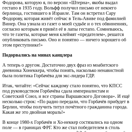
Фодорова, которую я, по версии «Штерна», якобы выдал
гестапо в 1935 году. Вольфф получил письмо от некоего
берлинца, гостившего в Израиле. Там он встретил Сару
Фодорову, которая живёт сейчас в Тель-Авиве под фамилией
Винер. Она узнала из газет о моей судьбе и о тех обвинениях,
согласно которым я привёл её в лапы гестапо. Сомневаюсь,
что те газеты, которые меня клеймят «предателем», решатся
опубликовать письмо. Оно и понятно — ничего хорошего об
этом преступнике!»
Подорвались на минах канцлера
А теперь о другом. Достаточно двух фраз из моабитского
дневника Хонеккера, чтобы понять, насколько ненавистной
была политика Горбачёва для экс-лидера ГДР.
Итак, читайте: «Сейчас каждому стало понятно, что КПСС
под руководством Горбачёва сдала империалистам и
Советский Союз, и все страны Варшавского Договора». И ещё
несколько строк: «По радио передали, что Горбачёв прибудет в
Берлин, чтобы получить титул почётного гражданина города.
Какая же это двойная мораль!»
В конце 1980-х Горбачёв и Хо-неккер состязались на одном
поле — в границах ФРГ. Кто же стал победителем в столь