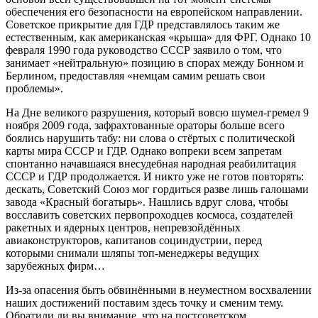
обеспечения его безопасности на европейском направлении.
Советское прикрытие для ГДР представлялось таким же
естественным, как американская «крыша» для ФРГ. Однако 10
февраля 1990 года руководство СССР заявило о том, что
занимает «нейтральную» позицию в спорах между Бонном и
Берлином, предоставляя «немцам самим решать свои
проблемы».
На Дне великого разрушения, который вовсю шумел-гремел 9
ноября 2009 года, зафрахтованные ораторы больше всего
боялись нарушить табу: ни слова о стёртых с политической
карты мира СССР и ГДР. Однако вопреки всем запретам
спонтанно начавшаяся внесудебная народная реабилитация
СССР и ГДР продолжается. И никто уже не готов повторять:
дескать, Советский Союз мог гордиться разве лишь галошами
завода «Красный богатырь». Нашлись вдруг слова, чтобы
восславить советских первопроходцев космоса, создателей
ракетных и ядерных центров, непревзойдённых
авиаконструкторов, капитанов социндустрии, перед
которыми снимали шляпы топ-менеджеры ведущих
зарубежных фирм…
Из-за опасения быть обвинёнными в неуместном восхвалении
наших достижений поставим здесь точку и сменим тему.
Обратили ли вы внимание, что на постсоветском