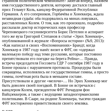
странном политическом чемпионате? Забегая вперёд, назовём
имя государственного деятеля, которому достался главный
приз: Гельмут Коль, канцлер Федеративной Республики
Германия. А его соперников, Горбачёва и Хонеккера, ждала
незавидная судьба: оба подорвались на минах-ловушках,
расставленных Колем. О том, как это произошло, подробно
рассказали доктор исторических наук профессор
Череповецкого госуниверситета Борис Петелин и аспирант
того же вуза Григорий Степанов в статье «Эрих Хонеккер»,
опубликованной в журнале «Вопросы истории» (№9, 2013):
«Как написал в своих «Воспоминаниях» Брандт, когда
Хонеккер в 1987 году нанёс визит в ФРГ, он «одержал
маленькую победу над теми русскими, которые постоянно
препятствовали его поездке на берега Рейна»… Правда,
встреча председателя Госсовета ГДР 7 сентября 1987 году в
Бонне прошла с нарушением протокола. Процедуры были
сокращены, исполнялись не государственные гимны, а просто
гимны, почётная рота была в меньшем составе.
Присутствовали и другие «мелочи»… Но Эрих Хонеккер мог
быть доволен своей поездкой. В Бонне он встречался с
канцлером Колем, президентом ФРГ Ричардом фон
Вайцзеккером, а также с ведущими западногерманскими
политиками. В Сааре, на родине Хонеккера, тысячи граждан
ФРГ восторженно приветствовали своего земляка.