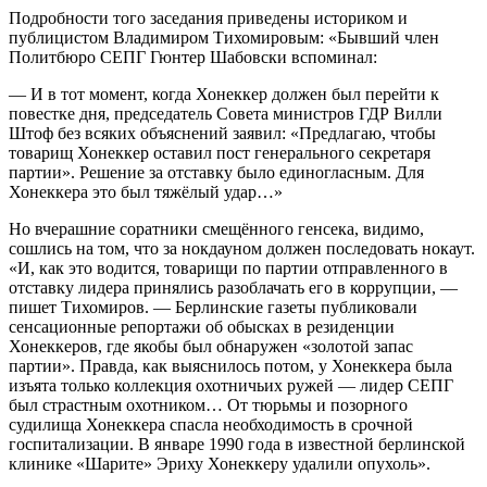
Подробности того заседания приведены историком и
публицистом Владимиром Тихомировым: «Бывший член
Политбюро СЕПГ Гюнтер Шабовски вспоминал:
— И в тот момент, когда Хонеккер должен был перейти к
повестке дня, председатель Совета министров ГДР Вилли
Штоф без всяких объяснений заявил: «Предлагаю, чтобы
товарищ Хонеккер оставил пост генерального секретаря
партии». Решение за отставку было единогласным. Для
Хонеккера это был тяжёлый удар…»
Но вчерашние соратники смещённого генсека, видимо,
сошлись на том, что за нокдауном должен последовать нокаут.
«И, как это водится, товарищи по партии отправленного в
отставку лидера принялись разоблачать его в коррупции, —
пишет Тихомиров. — Берлинские газеты публиковали
сенсационные репортажи об обысках в резиденции
Хонеккеров, где якобы был обнаружен «золотой запас
партии». Правда, как выяснилось потом, у Хонеккера была
изъята только коллекция охотничьих ружей — лидер СЕПГ
был страстным охотником… От тюрьмы и позорного
судилища Хонеккера спасла необходимость в срочной
госпитализации. В январе 1990 года в известной берлинской
клинике «Шарите» Эриху Хонеккеру удалили опухоль».