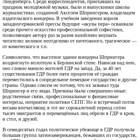
Линденберга. Среди корреспондентов, приехавших на
праздник молодёжной музыки, были и выпускники школы
журналистики, созданной Акселем Шпрингером, владельцем
издательского концерна. В учебном заведении короля
западногерманской прессы будущие «акулы пера» осваивали
среди прочего искусство профессиональной софистики,
позволяющее автору раз за разом назойливо внушать
читателю: великое неотделимо от ничтожного, трагическое —
от комического и т.п.
Символично, что высотное здание концерна Шпрингера
воздвигнуто вплотную к Берлинской стене. Нависая над нею,
оно словно манило жителей ГДР на запад. Да, за 40 лет
существования ГДР более пяти процентов её граждан
переместились в сопредельное немецкое государство и другие
страны. Однако совсем не потому, что их зазывал туда
Шпрингер и его люди. Причины были совершенно иные:
родственные связи, профессиональные и финансовые
интересы, неприятие политики СЕПГ. Но и встречный поток
весьма впечатляющ: в тот же сорокалетний период сотни
тысяч эмигрантов и перемещённых лиц обрели в ГДР и кров,
и стол, и друзей.
В семидесятых годах политическое убежище в ГДР получила
большая группа латиноамериканцев, бежавших из государств,