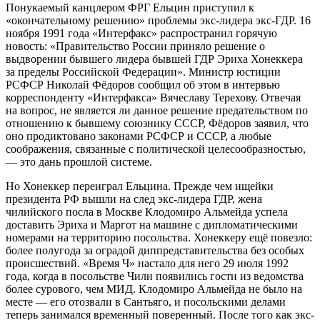
Понукаемый канцлером ФРГ Ельцин приступил к
«окончательному решению» проблемы экс-лидера экс-ГДР. 16
ноября 1991 года «Интерфакс» распространил горячую
новость: «Правительство России приняло решение о
выдворении бывшего лидера бывшей ГДР Эриха Хонеккера
за пределы Российской Федерации». Министр юстиции
РСФСР Николай Фёдоров сообщил об этом в интервью
корреспонденту «Интерфакса» Вячеславу Терехову. Отвечая
на вопрос, не является ли данное решение предательством по
отношению к бывшему союзнику СССР, Фёдоров заявил, что
оно продиктовано законами РСФСР и СССР, а любые
соображения, связанные с политической целесообразностью,
— это дань прошлой системе.
Но Хонеккер переиграл Ельцина. Прежде чем ищейки
президента РФ вышли на след экс-лидера ГДР, жена
чилийского посла в Москве Клодомиро Альмейда успела
доставить Эриха и Маргот на машине с дипломатическими
номерами на территорию посольства. Хонеккеру ещё повезло:
более полугода за оградой диппредставительства без особых
происшествий. «Время Ч» настало для него 29 июля 1992
года, когда в посольстве Чили появились гости из ведомства
более сурового, чем МИД. Клодомиро Альмейда не было на
месте — его отозвали в Сантьяго, и посольскими делами
теперь занимался временный поверенный. После того как экс-