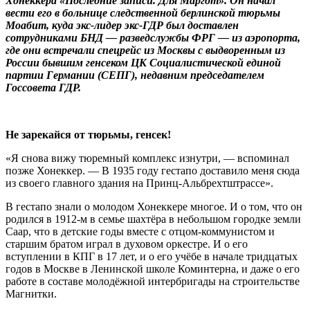
Хонеккера «Последние записи. Для Маргот». Он начал
вести его в больнице следственной берлинской тюрьмы
Моабит, куда экс-лидер экс-ГДР был доставлен
сотрудниками БНД — разведслужбы ФРГ — из аэропорта,
где они встречали спецрейс из Москвы с выдворенным из
России бывшим генсеком ЦК Социалистической единой
партии Германии (СЕПГ), недавним председателем
Госсовета ГДР.
Не зарекайся от тюрьмы, генсек!
«Я снова вижу тюремный комплекс изнутри, — вспоминал
позже Хонеккер. — В 1935 году гестапо доставило меня сюда
из своего главного здания на Принц-Альбрехтштрассе».
В гестапо знали о молодом Хонеккере многое. И о том, что он
родился в 1912-м в семье шахтёра в небольшом городке земли
Саар, что в детские годы вместе с отцом-коммунистом и
старшим братом играл в духовом оркестре. И о его
вступлении в КПГ в 17 лет, и о его учёбе в начале тридцатых
годов в Москве в Ленинской школе Коминтерна, и даже о его
работе в составе молодёжной интербригады на строительстве
Магнитки.