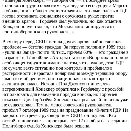
«Манеры Хонеккера, — говорил он, — в последнее время
становятся трудно объяснимы», а недавно его супруга Маргот
в обращении к общественности заявила, что «молодёжь в ГДР
готова отстаивать социализм с оружием в руках против
внешних врагов». Горбачёв был уклончив, но, как отметил
Коль, он почувствовал, что Москва «дистанцируется от
восточноберлинского руководства».
В ту пору перед СЕПГ встала другая чрезвычайно сложная
проблема — бегство граждан. За первую половину 1989 года
«ушли на Запад» почти 40 тыс., причём 60% — это граждане в
возрасте от 17 до 40 лет. Авторы статьи в «Вопросах истории»
особо акцентируют внимание на том, что «руководство ГДР
не сумело взять ситуацию под контроль и пребывало в
растерянности: нарастала поляризация между терявшей опору
властью и обществом, оппозиционная часть которого
активизировалась. Историк Пол Джонсон пишет, что
встревоженный Хонеккер обратился к Горбачёву с просьбой
использовать для наведения порядка войска, но Горбачёв
отказался. Для Горбачёва Хонеккер как реальный политик уже
не существовал. Тем не менее советский руководитель
прибыл 7 октября 1989 года на празднование 40-летия ГДР. На
закрытой встрече с руководством СЕПГ он поучал: «Кто
отстаёт в политике — проигрывает». 17 октября на заседании
Политбюро судьба Хонеккера была решена.