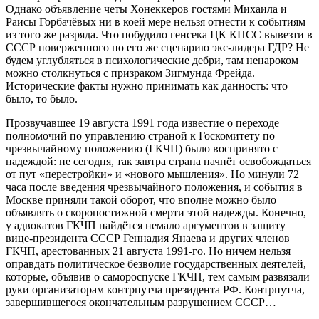
Однако объявление четы Хонеккеров гостями Михаила и
Раисы Горбачёвых ни в коей мере нельзя отнести к событиям
из того же разряда. Что побудило генсека ЦК КПСС вывезти в
СССР поверженного по его же сценарию экс-лидера ГДР? Не
будем углубляться в психологические дебри, там ненароком
можно столкнуться с призраком Зигмунда Фрейда.
Исторические факты нужно принимать как данность: что
было, то было.
Прозвучавшее 19 августа 1991 года известие о переходе
полномочий по управлению страной к Госкомитету по
чрезвычайному положению (ГКЧП) было воспринято с
надеждой: не сегодня, так завтра страна начнёт освобождаться
от пут «перестройки» и «нового мышления». Но минули 72
часа после введения чрезвычайного положения, и события в
Москве приняли такой оборот, что вполне можно было
объявлять о скоропостижной смерти этой надежды. Конечно,
у адвокатов ГКЧП найдётся немало аргументов в защиту
вице-президента СССР Геннадия Янаева и других членов
ГКЧП, арестованных 21 августа 1991-го. Но ничем нельзя
оправдать политическое безволие государственных деятелей,
которые, объявив о самороспуске ГКЧП, тем самым развязали
руки организаторам контрпутча президента РФ. Контрпутча,
завершившегося окончательным разрушением СССР…