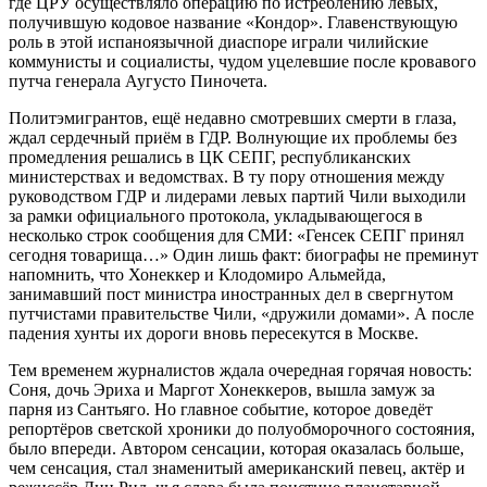
где ЦРУ осуществляло операцию по истреблению левых,
получившую кодовое название «Кондор». Главенствующую
роль в этой испаноязычной диаспоре играли чилийские
коммунисты и социалисты, чудом уцелевшие после кровавого
путча генерала Аугусто Пиночета.
Политэмигрантов, ещё недавно смотревших смерти в глаза,
ждал сердечный приём в ГДР. Волнующие их проблемы без
промедления решались в ЦК СЕПГ, республиканских
министерствах и ведомствах. В ту пору отношения между
руководством ГДР и лидерами левых партий Чили выходили
за рамки официального протокола, укладывающегося в
несколько строк сообщения для СМИ: «Генсек СЕПГ принял
сегодня товарища…» Один лишь факт: биографы не преминут
напомнить, что Хонеккер и Клодомиро Альмейда,
занимавший пост министра иностранных дел в свергнутом
путчистами правительстве Чили, «дружили домами». А после
падения хунты их дороги вновь пересекутся в Москве.
Тем временем журналистов ждала очередная горячая новость:
Соня, дочь Эриха и Маргот Хонеккеров, вышла замуж за
парня из Сантьяго. Но главное событие, которое доведёт
репортёров светской хроники до полуобморочного состояния,
было впереди. Автором сенсации, которая оказалась больше,
чем сенсация, стал знаменитый американский певец, актёр и