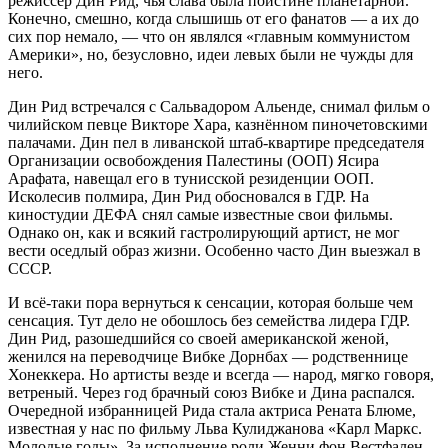
режиссёр Дин Рид, чья слава была поистине планетарной.
Конечно, смешно, когда слышишь от его фанатов — а их до
сих пор немало, — что он являлся «главным коммунистом
Америки», но, безусловно, идеи левых были не чужды для
него.
Дин Рид встречался с Сальвадором Альенде, снимал фильм о
чилийском певце Викторе Хара, казнённом пиночетовскими
палачами. Дин пел в ливанской штаб-квартире председателя
Организации освобождения Палестины (ООП) Ясира
Арафата, навещал его в тунисской резиденции ООП.
Исколесив полмира, Дин Рид обосновался в ГДР. На
киностудии ДЕФА снял самые известные свои фильмы.
Однако он, как и всякий гастролирующий артист, не мог
вести оседлый образ жизни. Особенно часто Дин выезжал в
СССР.
И всё-таки пора вернуться к сенсации, которая больше чем
сенсация. Тут дело не обошлось без семейства лидера ГДР.
Дин Рид, разошедшийся со своей американской женой,
женился на переводчице Вибке Дорнбах — родственнице
Хонеккера. Но артисты везде и всегда — народ, мягко говоря,
ветреный. Через год брачный союз Вибке и Дина распался.
Очередной избранницей Рида стала актриса Рената Блюме,
известная у нас по фильму Льва Кулиджанова «Карл Маркс.
Молодые годы». За исполнение роли Женни фон Вестфален