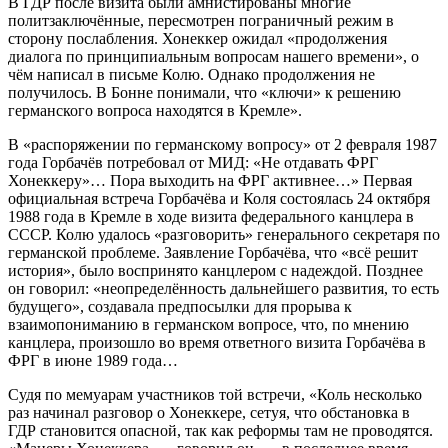
В ГДР после визита были амнистированы многие
политзаключённые, пересмотрен пограничный режим в
сторону послабления. Хонеккер ожидал «продолжения
диалога по принципиальным вопросам нашего времени», о
чём написал в письме Колю. Однако продолжения не
получилось. В Бонне понимали, что «ключи» к решению
германского вопроса находятся в Кремле».
В «распоряжении по германскому вопросу» от 2 февраля 1987
года Горбачёв потребовал от МИД: «Не отдавать ФРГ
Хонеккеру»… Пора выходить на ФРГ активнее…» Первая
официальная встреча Горбачёва и Коля состоялась 24 октября
1988 года в Кремле в ходе визита федерального канцлера в
СССР. Колю удалось «разговорить» генерального секретаря по
германской проблеме. Заявление Горбачёва, что «всё решит
история», было воспринято канцлером с надеждой. Позднее
он говорил: «неопределённость дальнейшего развития, то есть
будущего», создавала предпосылки для прорыва к
взаимопониманию в германском вопросе, что, по мнению
канцлера, произошло во время ответного визита Горбачёва в
ФРГ в июне 1989 года…
Судя по мемуарам участников той встречи, «Коль несколько
раз начинал разговор о Хонеккере, сетуя, что обстановка в
ГДР становится опасной, так как реформы там не проводятся.