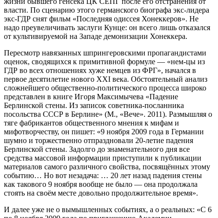
жизни бывшего генсека ЦК СЕПГ после его отстранения от
власти. По сценарию этого германского биографа экс-лидера
экс-ГДР снят фильм «Последняя одиссея Хонеккеров». Не
надо преувеличивать заслуги Кунце: он всего лишь отказался
от культивируемой на Западе демонизации Хонеккера.
Пересмотр навязанных шпрингеровскими пропагандистами
оценок, сводящихся к примитивной формуле — «нем-цы из
ГДР во всех отношениях хуже немцев из ФРГ», начался в
первое десятилетие нового XXI века. Обстоятельный анализ
сложнейшего общественно-политического процесса широко
представлен в книге Игоря Максимычева «Падение
Берлинской стены. Из записок советника-посланника
посольства СССР в Берлине» (М., «Вече». 2011). Размышляя о
тяге фабрикантов общественного мнения к мифам и
мифотворчеству, он пишет: «9 ноября 2009 года в Германии
шумно и торжественно отпраздновали 20-летие падения
Берлинской стены. Задолго до знаменательного дня все
средства массовой информации приступили к публикации
материалов самого различного свойства, посвящённых этому
событию… Но вот незадача: … 20 лет назад падения стены
как такового 9 ноября вообще не было — она продолжала
стоять на своём месте довольно продолжительное время».
И далее уже не о вымышленных событиях, а о реальных: «С 6