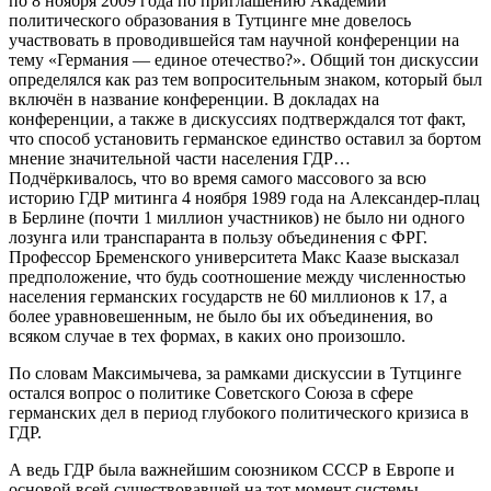
по 8 ноября 2009 года по приглашению Академии
политического образования в Тутцинге мне довелось
участвовать в проводившейся там научной конференции на
тему «Германия — единое отечество?». Общий тон дискуссии
определялся как раз тем вопросительным знаком, который был
включён в название конференции. В докладах на
конференции, а также в дискуссиях подтверждался тот факт,
что способ установить германское единство оставил за бортом
мнение значительной части населения ГДР…
Подчёркивалось, что во время самого массового за всю
историю ГДР митинга 4 ноября 1989 года на Александер-плац
в Берлине (почти 1 миллион участников) не было ни одного
лозунга или транспаранта в пользу объединения с ФРГ.
Профессор Бременского университета Макс Каазе высказал
предположение, что будь соотношение между численностью
населения германских государств не 60 миллионов к 17, а
более уравновешенным, не было бы их объединения, во
всяком случае в тех формах, в каких оно произошло.
По словам Максимычева, за рамками дискуссии в Тутцинге
остался вопрос о политике Советского Союза в сфере
германских дел в период глубокого политического кризиса в
ГДР.
А ведь ГДР была важнейшим союзником СССР в Европе и
основой всей существовавшей на тот момент системы