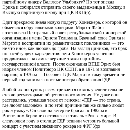
партийному лидеру Вальтеру Ульбрихту? Но тот опекал
Эриха и собирался отправить своего выдвиженца в Москву, в
Высшую партийную школу при ЦК ВКП(б).
Эдит прекрасно знала новую подругу Хонеккера, с которой он
обменялся обручальными кольцами. Маргот Файст
возглавляла Центральный совет республиканской пионерской
организации имени Эрнста Тельмана. Брачный союз Эриха и
Маргот в восприятии их романтических поклонников — это
не что иное, как любовь до гроба. На взгляд циников, это брак
по расчёту двух карьеристов: чета Хонеккеров успешно
продвигалась на самые верхние этажи партийно-
государственной власти. После окончания ВПШ Эрих был
избран членом Политбюро ЦК СЕПГ, а в 1971-м возглавил
партию, в 1976-м — Госсовет ГДР. Маргот к тому времени не
первый год занимала пост министра образования ГДР.
Любой их поступок рассматривается сквозь увеличительное
стекло регуляторами общественного мнения. Но даже они
растерялись, услышав такое от генсека: «ГДР — это страна,
где любят молодёжь, и по этой причине так же сильно любят
рок-музыку». Он слов на ветер не бросал: в 1982-м в
Восточном Берлине состоялся фестиваль «Рок за мир». В
следующем году в столице ГДР решили устроить большой
концерт с участием звёздного рокера из ФРГ Удо