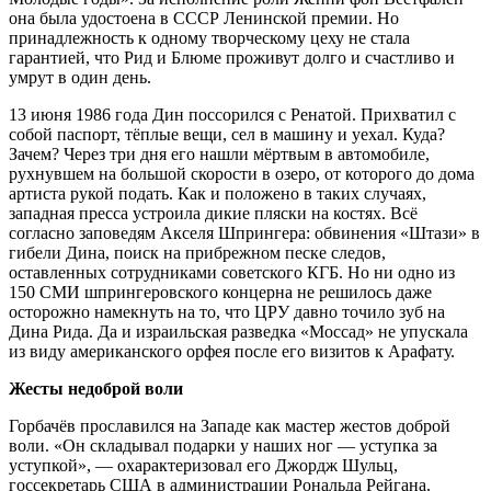
она была удостоена в СССР Ленинской премии. Но
принадлежность к одному творческому цеху не стала
гарантией, что Рид и Блюме проживут долго и счастливо и
умрут в один день.
13 июня 1986 года Дин поссорился с Ренатой. Прихватил с
собой паспорт, тёплые вещи, сел в машину и уехал. Куда?
Зачем? Через три дня его нашли мёртвым в автомобиле,
рухнувшем на большой скорости в озеро, от которого до дома
артиста рукой подать. Как и положено в таких случаях,
западная пресса устроила дикие пляски на костях. Всё
согласно заповедям Акселя Шпрингера: обвинения «Штази» в
гибели Дина, поиск на прибрежном песке следов,
оставленных сотрудниками советского КГБ. Но ни одно из
150 СМИ шпрингеровского концерна не решилось даже
осторожно намекнуть на то, что ЦРУ давно точило зуб на
Дина Рида. Да и израильская разведка «Моссад» не упускала
из виду американского орфея после его визитов к Арафату.
Жесты недоброй воли
Горбачёв прославился на Западе как мастер жестов доброй
воли. «Он складывал подарки у наших ног — уступка за
уступкой», — охарактеризовал его Джордж Шульц,
госсекретарь США в администрации Рональда Рейгана.