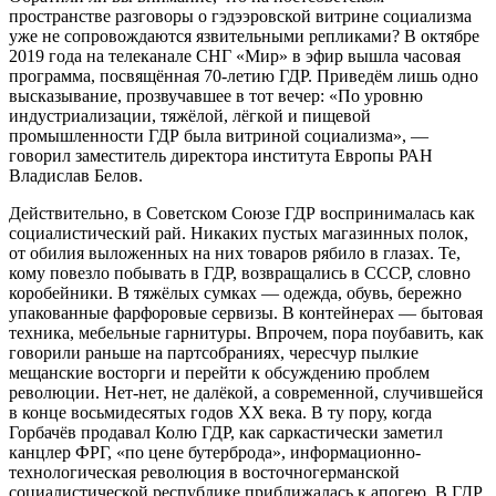
пространстве разговоры о гэдээровской витрине социализма
уже не сопровождаются язвительными репликами? В октябре
2019 года на телеканале СНГ «Мир» в эфир вышла часовая
программа, посвящённая 70-летию ГДР. Приведём лишь одно
высказывание, прозвучавшее в тот вечер: «По уровню
индустриализации, тяжёлой, лёгкой и пищевой
промышленности ГДР была витриной социализма», —
говорил заместитель директора института Европы РАН
Владислав Белов.
Действительно, в Советском Союзе ГДР воспринималась как
социалистический рай. Никаких пустых магазинных полок,
от обилия выложенных на них товаров рябило в глазах. Те,
кому повезло побывать в ГДР, возвращались в СССР, словно
коробейники. В тяжёлых сумках — одежда, обувь, бережно
упакованные фарфоровые сервизы. В контейнерах — бытовая
техника, мебельные гарнитуры. Впрочем, пора поубавить, как
говорили раньше на партсобраниях, чересчур пылкие
мещанские восторги и перейти к обсуждению проблем
революции. Нет-нет, не далёкой, а современной, случившейся
в конце восьмидесятых годов XX века. В ту пору, когда
Горбачёв продавал Колю ГДР, как саркастически заметил
канцлер ФРГ, «по цене бутерброда», информационно-
технологическая революция в восточногерманской
социалистической республике приближалась к апогею. В ГДР