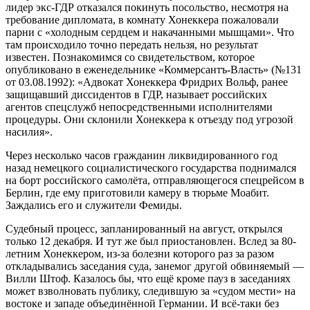
лидер экс-ГДР отказался покинуть посольство, несмотря на
требование дипломата, в комнату Хонеккера пожаловали
парни с «холодным сердцем и накачанными мышцами». Что
там происходило точно передать нельзя, но результат
известен. Познакомимся со свидетельством, которое
опубликовано в еженедельнике «Коммерсантъ-Власть» (№131
от 03.08.1992): «Адвокат Хонеккера Фридрих Вольф, ранее
защищавший диссидентов в ГДР, называет российских
агентов спецслужб непосредственными исполнителями
процедуры. Они склонили Хонеккера к отъезду под угрозой
насилия».
Через несколько часов гражданин ликвидированного год
назад немецкого социалистического государства поднимался
на борт российского самолёта, отправляющегося спецрейсом в
Берлин, где ему приготовили камеру в тюрьме Моабит.
Заждались его и служители Фемиды.
Судебный процесс, запланированный на август, открылся
только 12 декабря. И тут же был приостановлен. Вслед за 80-
летним Хонеккером, из-за болезни которого раз за разом
откладывались заседания суда, занемог другой обвиняемый —
Вилли Штоф. Казалось бы, что ещё кроме пауз в заседаниях
может взволновать публику, следившую за «судом мести» на
востоке и западе объединённой Германии. И всё-таки без