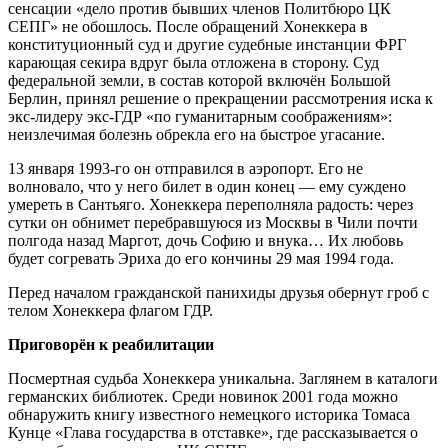
сенсации «дело против бывших членов Политбюро ЦК
СЕПГ» не обошлось. После обращений Хонеккера в
конституционный суд и другие судебные инстанции ФРГ
карающая секира вдруг была отложена в сторону. Суд
федеральной земли, в состав которой включён Большой
Берлин, принял решение о прекращении рассмотрения иска к
экс-лидеру экс-ГДР «по гуманитарным соображениям»:
неизлечимая болезнь обрекла его на быстрое угасание.
13 января 1993-го он отправился в аэропорт. Его не
волновало, что у него билет в один конец — ему суждено
умереть в Сантьяго. Хонеккера переполняла радость: через
сутки он обнимет перебравшуюся из Москвы в Чили почти
полгода назад Маргот, дочь Софию и внука… Их любовь
будет согревать Эриха до его кончины 29 мая 1994 года.
Перед началом гражданской панихиды друзья обернут гроб с
телом Хонеккера флагом ГДР.
Приговорён к реабилитации
Посмертная судьба Хонеккера уникальна. Заглянем в каталоги
германских библиотек. Среди новинок 2001 года можно
обнаружить книгу известного немецкого историка Томаса
Кунце «Глава государства в отставке», где рассказывается о