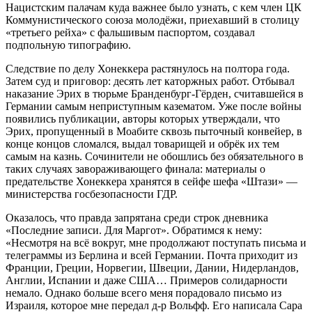
Нацистским палачам куда важнее было узнать, с кем член ЦК
Коммунистического союза молодёжи, приехавший в столицу
«третьего рейха» с фальшивым паспортом, создавал
подпольную типографию.
Следствие по делу Хонеккера растянулось на полтора года.
Затем суд и приговор: десять лет каторжных работ. Отбывал
наказание Эрих в тюрьме Бранденбург-Гёрден, считавшейся в
Германии самым неприступным казематом. Уже после войны
появились публикации, авторы которых утверждали, что
Эрих, пропущенный в Моабите сквозь пыточный конвейер, в
конце концов сломался, выдал товарищей и обрёк их тем
самым на казнь. Сочинители не обошлись без обязательного в
таких случаях завораживающего финала: материалы о
предательстве Хонеккера хранятся в сейфе шефа «Штази» —
министерства госбезопасности ГДР.
Оказалось, что правда запрятана среди строк дневника
«Последние записи. Для Маргот». Обратимся к нему:
«Несмотря на всё вокруг, мне продолжают поступать письма и
телеграммы из Берлина и всей Германии. Почта приходит из
Франции, Греции, Норвегии, Швеции, Дании, Нидерландов,
Англии, Испании и даже США… Примеров солидарности
немало. Однако больше всего меня порадовало письмо из
Израиля, которое мне передал д-р Вольфф. Его написала Сара