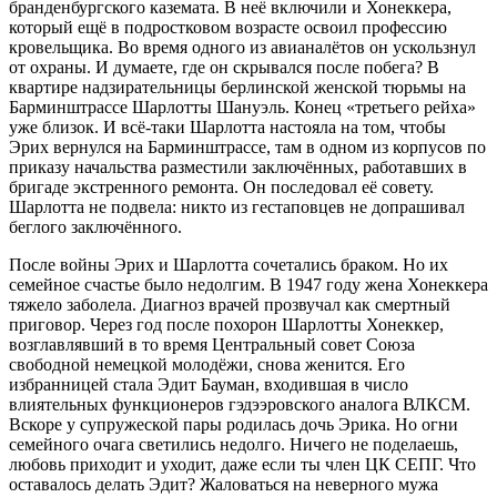
бранденбургского каземата. В неё включили и Хонеккера,
который ещё в подростковом возрасте освоил профессию
кровельщика. Во время одного из авианалётов он ускользнул
от охраны. И думаете, где он скрывался после побега? В
квартире надзирательницы берлинской женской тюрьмы на
Барминштрассе Шарлотты Шануэль. Конец «третьего рейха»
уже близок. И всё-таки Шарлотта настояла на том, чтобы
Эрих вернулся на Барминштрассе, там в одном из корпусов по
приказу начальства разместили заключённых, работавших в
бригаде экстренного ремонта. Он последовал её совету.
Шарлотта не подвела: никто из гестаповцев не допрашивал
беглого заключённого.
После войны Эрих и Шарлотта сочетались браком. Но их
семейное счастье было недолгим. В 1947 году жена Хонеккера
тяжело заболела. Диагноз врачей прозвучал как смертный
приговор. Через год после похорон Шарлотты Хонеккер,
возглавлявший в то время Центральный совет Союза
свободной немецкой молодёжи, снова женится. Его
избранницей стала Эдит Бауман, входившая в число
влиятельных функционеров гэдээровского аналога ВЛКСМ.
Вскоре у супружеской пары родилась дочь Эрика. Но огни
семейного очага светились недолго. Ничего не поделаешь,
любовь приходит и уходит, даже если ты член ЦК СЕПГ. Что
оставалось делать Эдит? Жаловаться на неверного мужа