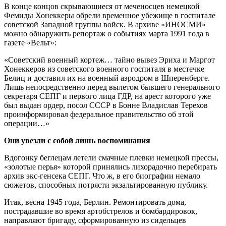
В конце концов скрывающиеся от меченосцев немецкой
Фемиды Хонеккеры обрели временное убежище в госпитале
советской Западной группы войск. В архиве «ИНОСМИ»
можно обнаружить репортаж о событиях марта 1991 года в
газете «Вельт»:
«Советский военный кортеж… тайно вывез Эриха и Маргот
Хонеккеров из советского военного госпиталя в местечке
Белиц и доставил их на военный аэродром в Шперенберге.
Лишь непосредственно перед вылетом бывшего генерального
секретаря СЕПГ и первого лица ГДР, на арест которого уже
был выдан ордер, посол СССР в Бонне Владислав Терехов
проинформировал федеральное правительство об этой
операции…»
Они увезли с собой лишь воспоминания
Вдогонку беглецам летели смачные плевки немецкой прессы,
«золотые перья» которой принялись лихорадочно перебирать
архив экс-генсека СЕПГ. Что ж, в его биографии немало
сюжетов, способных потрясти экзальтированную публику.
Итак, весна 1945 года, Берлин. Ремонтировать дома,
пострадавшие во время артобстрелов и бомбардировок,
направляют бригаду, сформированную из сидельцев