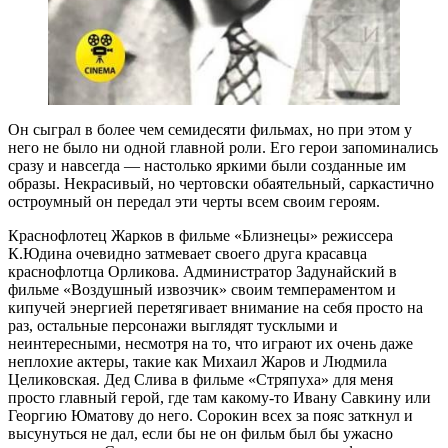
Он сыграл в более чем семидесяти фильмах, но при этом у
него не было ни одной главной роли. Его герои запоминались
сразу и навсегда — настолько яркими были созданные им
образы. Некрасивый, но чертовски обаятельный, саркастично
остроумный он передал эти черты всем своим героям.
Краснофлотец Жарков в фильме «Близнецы» режиссера
К.Юдина очевидно затмевает своего друга красавца
краснофлотца Орликова. Администратор Задунайский в
фильме «Воздушный извозчик» своим темпераментом и
кипучей энергией перетягивает внимание на себя просто на
раз, остальные персонажи выглядят тусклыми и
неинтересными, несмотря на то, что играют их очень даже
неплохие актеры, такие как Михаил Жаров и Людмила
Целиковская. Дед Слива в фильме «Стряпуха» для меня
просто главный герой, где там какому-то Ивану Савкину или
Георгию Юматову до него. Сорокин всех за пояс заткнул и
высунуться не дал, если бы не он фильм был бы ужасно