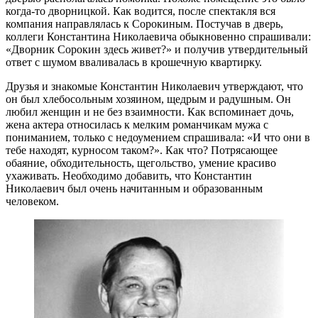
когда-то дворницкой. Как водится, после спектакля вся
компания направлялась к Сорокиным. Постучав в дверь,
коллеги Константина Николаевича обыкновенно спрашивали:
«Дворник Сорокин здесь живет?» и получив утвердительный
ответ с шумом вваливалась в крошечную квартирку.
Друзья и знакомые Константин Николаевич утверждают, что
он был хлебосольным хозяином, щедрым и радушным. Он
любил женщин и не без взаимности. Как вспоминает дочь,
жена актера относилась к мелким романчикам мужа с
пониманием, только с недоумением спрашивала: «И что они в
тебе находят, курносом таком?». Как что? Потрясающее
обаяние, обходительность, щегольство, умение красиво
ухаживать. Необходимо добавить, что Константин
Николаевич был очень начитанным и образованным
человеком.