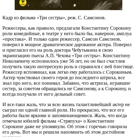
Кадр из фильма «Три сестры», реж. С. Самсонов.
Режиссеры, как правило, предлагали Константину Сорокину
роли комедийные, в театре у него было бы, наверное, амплуа
«простака». И только один режиссер, Самсон Самсонов,
поверил в мощное драматическое дарование актера. Поверил
и пригласил его на роль доктора Чебутыкина в свою
экранизацию пьесы А.П. Чехова «Три сестры». Константину
Николаевичу исполнилось уже 56 лет, но он был счастлив
получить такую интересную роль и справился с ней блестяще.
Режиссер вспоминал, как легко ему работалось с Сорокиным.
Актер чувствовал своего героя до последнего штриха, все
знал про него, все понимал. Забавно, что актрисы, игравшие
сестер, за советом обращались не Самсонову, а к Сорокину, и
всегда получали от него дельный совет.
И все-таки жаль, что за всю жизнь талантливейший актер не
сыграл ни одной главной роли. Но прекрасно, что все его
работы были яркими и запоминающимися. Жаль, что когда
отмечали юбилей фильма «Стряпуха» о Константине
Сорокине даже не упомянули. Об этом с горечью говорила
его дочь. Вот мы и решили напомнить об этом достойном