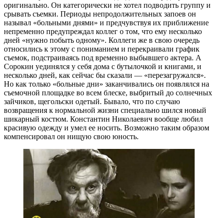
оригинально. Он категорически не хотел подводить группу и
срывать съемки. Периоды непродолжительных запоев он
называл «больными днями» и предчувствуя их приближение
непременно предупреждал коллег о том, что ему несколько
дней «нужно побыть одному». Коллеги же в свою очередь
относились к этому с пониманием и перекраивали график
съемок, подстраиваясь под временно выбывшего актера. А
Сорокин уединялся у себя дома с бутылочкой и книгами, и
несколько дней, как сейчас бы сказали — «перезагружался».
Но как только «больные дни» заканчивались он появлялся на
съемочной площадке во всем блеске, выбритый до солнечных
зайчиков, щегольски одетый. Бывало, что по случаю
возвращения к нормальной жизни специально шился новый
шикарный костюм. Константин Николаевич вообще любил
красивую одежду и умел ее носить. Возможно таким образом
компенсировал он нищую свою юность.