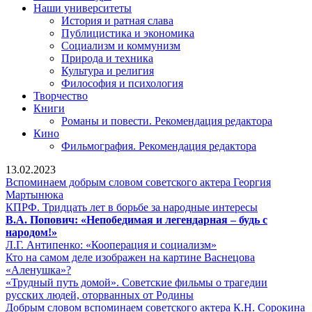
Наши университеты
История и ратная слава
Публицистика и экономика
Социализм и коммунизм
Природа и техника
Культура и религия
Философия и психология
Творчество
Книги
Романы и повести. Рекомендация редактора
Кино
Фильмография. Рекомендация редактора
13.02.2023
Вспоминаем добрым словом советского актера Георгия
Вспоминаем
Мартынюка
добрым
КПРФ.
КПРФ. Тридцать лет в борьбе за народные интересы
словом
Тридцать
В.А. Попович: «Непобедимая и легендарная – будь с
В.А.
советского
лет
народом!»
Попович:
актера
Л.Г.
в
Л.Г. Антипенко: «Кооперация и социализм»
«Непобедимая
Георгия
Антипенко:
борьбе
Кто на самом деле изображен на картине Васнецова
и
Мартынюка
Кто
«Кооперация
за
«Аленушка»?
легендарная
на
и
народные
«Трудный путь домой». Советские фильмы о трагедии
–
самом
«Трудный
социализм»
интересы
русских людей, оторванных от Родины
будь
деле
путь
Д
Добрым словом вспоминаем советского актера К.Н. Сорокина