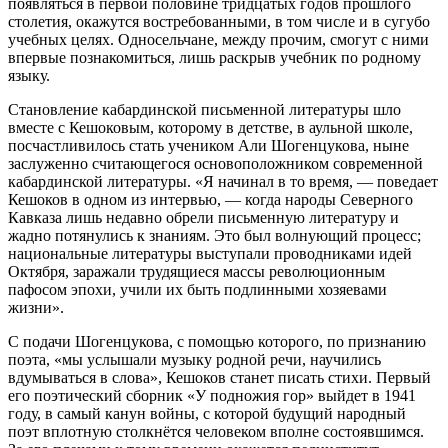
появляться в первой половине тридцатых годов прошлого
столетия, окажутся востребованными, в том числе и в сугубо
учебных целях. Односельчане, между прочим, смогут с ними
впервые познакомиться, лишь раскрыв учебник по родному
языку.
Становление кабардинской письменной литературы шло
вместе с Кешоковым, которому в детстве, в аульной школе,
посчастливилось стать учеником Али Шогенцукова, ныне
заслуженно считающегося основоположником современной
кабардинской литературы. «Я начинал в то время, — поведает
Кешоков в одном из интервью, — когда народы Северного
Кавказа лишь недавно обрели письменную литературу и
жадно потянулись к знаниям. Это был волнующий процесс;
национальные литературы выступали проводниками идей
Октября, заражали трудящиеся массы революционным
пафосом эпохи, учили их быть подлинными хозяевами
жизни».
С подачи Шогенцукова, с помощью которого, по признанию
поэта, «мы услышали музыку родной речи, научились
вдумываться в слова», Кешоков станет писать стихи. Первый
его поэтический сборник «У подножия гор» выйдет в 1941
году, в самый канун войны, с которой будущий народный
поэт вплотную столкнётся человеком вполне состоявшимся.