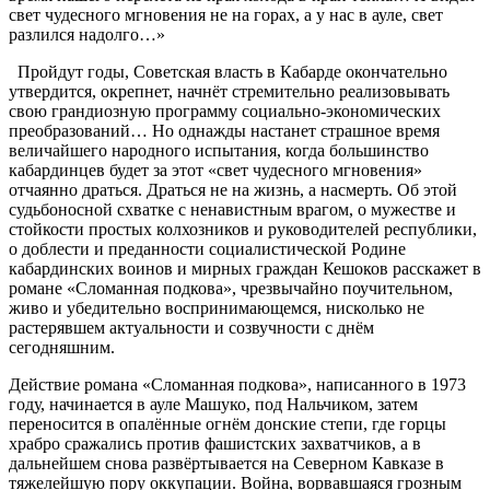
свет чудесного мгновения не на горах, а у нас в ауле, свет
разлился надолго…»
Пройдут годы, Советская власть в Кабарде окончательно
утвердится, окрепнет, начнёт стремительно реализовывать
свою грандиозную программу социально-экономических
преобразований… Но однажды настанет страшное время
величайшего народного испытания, когда большинство
кабардинцев будет за этот «свет чудесного мгновения»
отчаянно драться. Драться не на жизнь, а насмерть. Об этой
судьбоносной схватке с ненавистным врагом, о мужестве и
стойкости простых колхозников и руководителей республики,
о доблести и преданности социалистической Родине
кабардинских воинов и мирных граждан Кешоков расскажет в
романе «Сломанная подкова», чрезвычайно поучительном,
живо и убедительно воспринимающемся, нисколько не
растерявшем актуальности и созвучности с днём
сегодняшним.
Действие романа «Сломанная подкова», написанного в 1973
году, начинается в ауле Машуко, под Нальчиком, затем
переносится в опалённые огнём донские степи, где горцы
храбро сражались против фашистских захватчиков, а в
дальнейшем снова развёртывается на Северном Кавказе в
тяжелейшую пору оккупации. Война, ворвавшаяся грозным