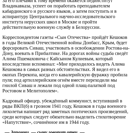
За его плечами к тому времени окажется пединститут
Владикавказа, успеет он поработать преподавателем
кабардинского и русского языков, а затем поступить и в
аспирантуру Центрального научно-исследовательского
института нерусских школ в Москве и пройти
действительную военную службу в Белоруссии.
Корреспондентом газеты «Сын Отечества» пройдёт Кешоков
в годы Великой Отечественной войны Донбасс, Крым, будет
форсировать Сиваш, участвовать в освобождении Ростова-на-
Дону, воевать в Прибалтике. На дорогах войны судьба сведёт
Алима Пшемаховича с Кайсыном Кулиевым, который
впоследствии вспоминал: «Мне приходилось видеть Алима
Кешокова в самых разных обстоятельствах. Я видел его в
окопах Перекопа, когда его кавалерийскую фуражку пробила
пуля; под артиллерийским огнём вместе переходили мы
гнилой Сиваш и лежали под одной плащ-палаткой под
Ростовом и Мелитополем».
Кадровый офицер, убеждённый коммунист, вступивший в
ряды ВКП(б) в грозном 1941 году, Кешоков в годы военного
лихолетья напишет ряд заметных поэтических произведений,
среди которых следует обязательно выделить стихотворение
«Напутствие», сочинённое им в 1944 году.
— Запомни, — сыну говорит отец, —