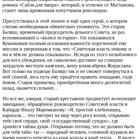
романа «Сабля для эмира», который, в отличие от Матханова,
станет лишь временным попутчиком революции.
Присутствовал в этой эпопее и ещё один герой, о котором
считаю необходимым обязательно упомянуть. Это старик
Баляцо, временный председатель аульного Совета, не раз
вспоминавший о «колесе истории». Он показывался
Кешоковым полным осознания важности порученной ему
миссии и уверенным в том, что «Советская власть никому и
ни в чём не должна отказывать». Исходя из этого незыблемого
для него убеждения, он самолично доставит на станцию
захудалую местную княгиню, жену князя-абрека Жираслана.
Вот только на подводе Баляцо так и не сможет повернуться к
ней спиной, весь путь ему придётся править лошадьми, сидя
боком. Старая привычка, приобретённая много десятилетий
назад, окажется сильнее…
Но всё же, умирая, старый крестьянин продиктует волнующее
завещание, обращённое руководителю Советской власти в
Кабарде Иналу Маремканову: «Я, простой хлебопашец,
карахалк… что смотрит на мир через рога волов, открываю
тебе своё сердце, свой «государственный сундук», где
хранятся тайны души. Открываю потому, что не должно быть
для тебя тайн: ты — народный человек, головной журавль во
время нашего перелёта из края холода в край тепла… Я видел