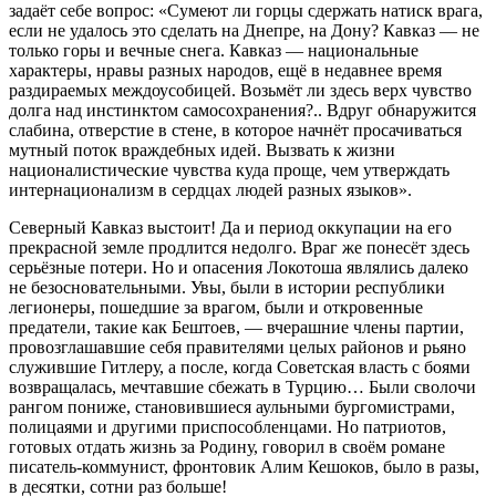
задаёт себе вопрос: «Сумеют ли горцы сдержать натиск врага,
если не удалось это сделать на Днепре, на Дону? Кавказ — не
только горы и вечные снега. Кавказ — национальные
характеры, нравы разных народов, ещё в недавнее время
раздираемых междоусобицей. Возьмёт ли здесь верх чувство
долга над инстинктом самосохранения?.. Вдруг обнаружится
слабина, отверстие в стене, в которое начнёт просачиваться
мутный поток враждебных идей. Вызвать к жизни
националистические чувства куда проще, чем утверждать
интернационализм в сердцах людей разных языков».
Северный Кавказ выстоит! Да и период оккупации на его
прекрасной земле продлится недолго. Враг же понесёт здесь
серьёзные потери. Но и опасения Локотоша являлись далеко
не безосновательными. Увы, были в истории республики
легионеры, пошедшие за врагом, были и откровенные
предатели, такие как Бештоев, — вчерашние члены партии,
провозглашавшие себя правителями целых районов и рьяно
служившие Гитлеру, а после, когда Советская власть с боями
возвращалась, мечтавшие сбежать в Турцию… Были сволочи
рангом пониже, становившиеся аульными бургомистрами,
полицаями и другими приспособленцами. Но патриотов,
готовых отдать жизнь за Родину, говорил в своём романе
писатель-коммунист, фронтовик Алим Кешоков, было в разы,
в десятки, сотни раз больше!