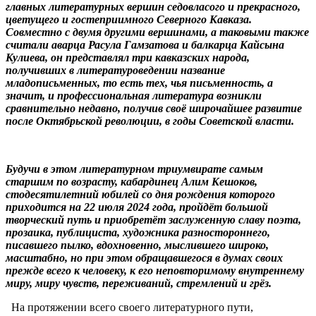
главных литературных вершин седовласого и прекрасного,
цветущего и гостеприимного Северного Кавказа.
Совместно с двумя другими вершинами, а таковыми также
считали аварца Расула Гамзатова и балкарца Кайсына
Кулиева, он представлял три кавказских народа,
получивших в литературоведении название
младописьменных, то есть тех, чья письменность, а
значит, и профессиональная литература возникли
сравнительно недавно, получив своё широчайшее развитие
после Октябрьской революции, в годы Советской власти.
Будучи в этом литературном триумвирате самым
старшим по возрасту, кабардинец Алим Кешоков,
стодесятилетний юбилей со дня рождения которого
приходится на 22 июля 2024 года, пройдёт большой
творческий путь и приобретёт заслуженную славу поэта,
прозаика, публициста, художника разностороннего,
писавшего пылко, вдохновенно, мыслившего широко,
масштабно, но при этом обращавшегося в думах своих
прежде всего к человеку, к его неповторимому внутреннему
миру, миру чувств, переживаний, стремлений и грёз.
На протяжении всего своего литературного пути,