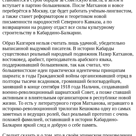
вступает в партию большевиков. После Матханов и вовсе
переберётся в Москву, где будет работать учёным-лингвистом,
а также станет реформатором и теоретиком новой
письменности народностей Северного Кавказа, а по
возвращении на родину отдаст все силы культурному
строительству в Кабардино-Балкарии.
Образ Казгирея нельзя считать лишь удачной, убедительно
выписанной выдумкой писателя. В истории Кабарды
существовал реальный народный подвижник Назир Катханов,
востоковед, арабист, преподаватель арабского языка,
поддерживавший большевиков, так как считал, что
большевистские идеи практически идентичны принципам
шариата; в годы Гражданской войны организовавший отряд в
полторы тысячи всадников, громивший белогвардейцев,
занявший в конце сентября 1918 года Нальчик, создававший
военно-революционный шариатский Совет, а позже ставший
активным и влиятельным организатором в республике новой
жизни. То есть у литературного героя Матханова, игравшего в
историко-революционной трилогии Кешокова одну из самых
заметных и ведущих ролей, был реальный прототип с очень
похожей фамилией, оставивший в истории Кабардино-
Балкарии яркий след и добрую о себе память.
Следует сказать и о том, что в своём эпическом произведении