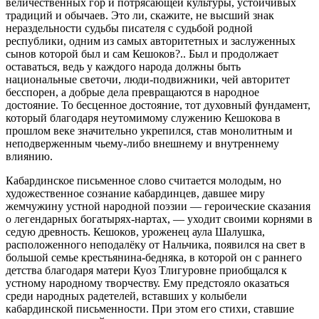
величественных гор и потрясающей культуры, устойчивых
традиций и обычаев. Это ли, скажите, не высший знак
нераздельности судьбы писателя с судьбой родной
республики, одним из самых авторитетных и заслуженных
сынов которой был и сам Кешоков?.. Был и продолжает
оставаться, ведь у каждого народа должны быть
национальные светочи, люди-подвижники, чей авторитет
бесспорен, а добрые дела превращаются в народное
достояние. То бесценное достояние, тот духовный фундамент,
который благодаря неутомимому служению Кешокова в
прошлом веке значительно укрепился, став монолитным и
неподверженным чьему-либо внешнему и внутреннему
влиянию.
Кабардинское письменное слово считается молодым, но
художественное сознание кабардинцев, давшее миру
жемчужину устной народной поэзии — героические сказания
о легендарных богатырях-нартах, — уходит своими корнями в
седую древность. Кешоков, уроженец аула Шалушка,
расположенного неподалёку от Нальчика, появился на свет в
большой семье крестьянина-бедняка, в которой он с раннего
детства благодаря матери Куоз Тлигуровне приобщался к
устному народному творчеству. Ему предстояло оказаться
среди народных радетелей, вставших у колыбели
кабардинской письменности. При этом его стихи, ставшие