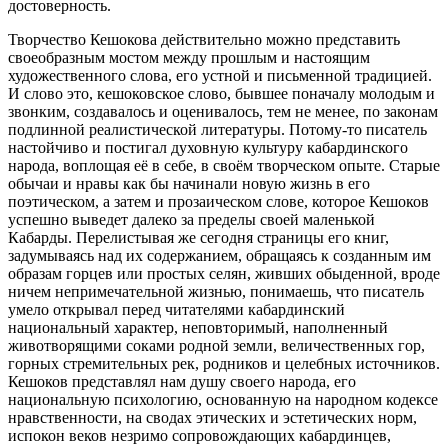
достоверность.
Творчество Кешокова действительно можно представить
своеобразным мостом между прошлым и настоящим
художественного слова, его устной и письменной традицией.
И слово это, кешоковское слово, бывшее поначалу молодым и
звонким, создавалось и оценивалось, тем не менее, по законам
подлинной реалистической литературы. Потому-то писатель
настойчиво и постигал духовную культуру кабардинского
народа, воплощая её в себе, в своём творческом опыте. Старые
обычаи и нравы как бы начинали новую жизнь в его
поэтическом, а затем и прозаическом слове, которое Кешоков
успешно выведет далеко за пределы своей маленькой
Кабарды. Перелистывая же сегодня страницы его книг,
задумываясь над их содержанием, обращаясь к созданным им
образам горцев или простых селян, живших обыденной, вроде
ничем непримечательной жизнью, понимаешь, что писатель
умело открывал перед читателями кабардинский
национальный характер, неповторимый, наполненный
животворящими соками родной земли, величественных гор,
горных стремительных рек, родников и целебных источников.
Кешоков представлял нам душу своего народа, его
национальную психологию, основанную на народном кодексе
нравственности, на сводах этических и эстетических норм,
испокон веков незримо сопровождающих кабардинцев,