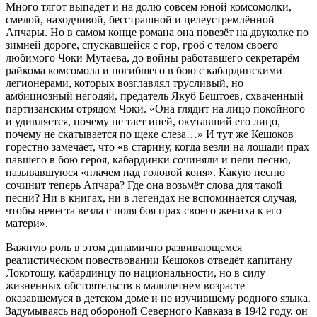
Много тягот выпадет и на долю совсем юной комсомолки,
смелой, находчивой, бесстрашной и целеустремлённой
Апчары. Но в самом конце романа она повезёт на двуколке по
зимней дороге, спускавшейся с гор, гроб с телом своего
любимого Чоки Мутаева, до войны работавшего секретарём
райкома комсомола и погибшего в бою с кабардинскими
легионерами, которых возглавлял трусливый, но
амбициозный негодяй, предатель Якуб Бештоев, схваченный
партизанским отрядом Чоки. «Она глядит на лицо покойного
и удивляется, почему не тает иней, окутавший его лицо,
почему не скатывается по щеке слеза…» И тут же Кешоков
горестно замечает, что «в старину, когда везли на лошади прах
павшего в бою героя, кабардинки сочиняли и пели песню,
называвшуюся «плачем над головой коня». Какую песню
сочинит теперь Апчара? Где она возьмёт слова для такой
песни? Ни в книгах, ни в легендах не вспоминается случая,
чтобы невеста везла с поля боя прах своего жениха к его
матери».
Важную роль в этом динамично развивающемся
реалистическом повествовании Кешоков отведёт капитану
Локотошу, кабардинцу по национальности, но в силу
жизненных обстоятельств в малолетнем возрасте
оказавшемуся в детском доме и не изучившему родного языка.
Задумываясь над обороной Северного Кавказа в 1942 году, он