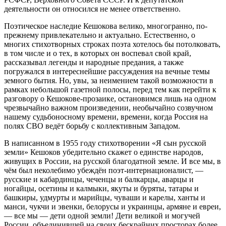
деятельности он относился не менее ответственно.
Поэтическое наследие Кешокова велико, многогранно, по-
прежнему привлекательно и актуально. Естественно, о
многих стихотворных строках поэта хотелось бы потолковать,
в том числе и о тех, в которых он воспевал свой край,
рассказывал легенды и народные предания, а также
погружался в интереснейшие рассуждения на вечные темы
земного бытия. Но, увы, за неимением такой возможности в
рамках небольшой газетной полосы, перед тем как перейти к
разговору о Кешокове-прозаике, остановимся лишь на одном
чрезвычайно важном произведении, необычайно созвучном
нашему судьбоносному времени, времени, когда Россия на
полях СВО ведёт борьбу с коллективным Западом.
В написанном в 1955 году стихотворении «Я сын русской
земли» Кешоков убедительно скажет о единстве народов,
живущих в России, на русской благодатной земле. И все мы, в
чём был неколебимо убеждён поэт-интернационалист, —
русские и кабардинцы, чеченцы и балкарцы, аварцы и
ногайцы, осетины и калмыки, якуты и буряты, татары и
башкиры, удмурты и марийцы, чуваши и карелы, ханты и
манси, чукчи и эвенки, белорусы и украинцы, армяне и евреи,
— все мы — дети одной земли! Дети великой и могучей
России, объединившей на своих бескрайних просторах более