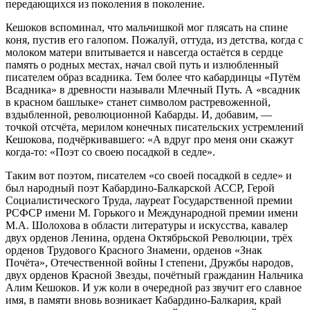
передающихся из поколения в поколение.
Кешоков вспоминал, что мальчишкой мог плясать на спине
коня, пустив его галопом. Пожалуй, оттуда, из детства, когда с
молоком матери впитывается и навсегда остаётся в сердце
память о родных местах, начал свой путь и излюбленный
писателем образ всадника. Тем более что кабардинцы «Путём
Всадника» в древности называли Млечный Путь. А «всадник
в красном башлыке» станет символом растревоженной,
вздыбленной, революционной Кабарды. И, добавим, —
точкой отсчёта, мерилом конечных писательских устремлений
Кешокова, подчёркивавшего: «А вдруг про меня они скажут
когда-то: «Поэт со своею посадкой в седле».
Таким вот поэтом, писателем «со своей посадкой в седле» и
был народный поэт Кабардино-Балкарской АССР, Герой
Социалистического Труда, лауреат Государственной премии
РСФСР имени М. Горького и Международной премии имени
М.А. Шолохова в области литературы и искусства, кавалер
двух орденов Ленина, ордена Октябрьской Революции, трёх
орденов Трудового Красного Знамени, орденов «Знак
Почёта», Отечественной войны I степени, Дружбы народов,
двух орденов Красной Звезды, почётный гражданин Нальчика
Алим Кешоков. И уж коли в очередной раз звучит его славное
имя, в памяти вновь возникает Кабардино-Балкария, край