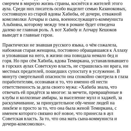
смерчем в мирную жизнь страны, коснётся и жителей этого
аула. Среди них писатель особо выделит семью Казаноковых,
состоявшую из старой вдовы Хабибы, её дочери, отважной
комсомолки Апчары и сына, военнослужащего-коммуниста
Альбияна, которому между тем в романе будет отведена
далеко не главная роль. А вот Хабибу и Апчару Кешоков
выведет в главные герои.
Практически не знавшая русского языка, о чём сожалела,
набожная старая женщина, постоянно обращавшаяся к Аллаху
и уповавшая на него, в жизни она повидала немало бед и
горя. Но при сём Хабиба, вдова Темиркана, устанавливавшего
в горских аулах Советскую власть, не страшилась ни врага, ни
местных предателей, пошедших супостату в услужение. В
минуту смертельной опасности она спокойно смотрела в глаза
поработителям, осознавая и то, что именно ей нести
ответственность за дела своего мужа: «Хабиба знала, что
отвечать ей придётся за многое: за мечети, превращённые в
клубы и колхозные амбары, за выселение мулл и хаджей, за
раскулачивание, за принудительное обу-чение людей на
ликбезе и просто за то, что она была женой Темиркана, с
именем которого связано всё новое, что принесла в аул
Советская власть. За то, что она мать сына-коммуниста и
дочери-комсомолки».