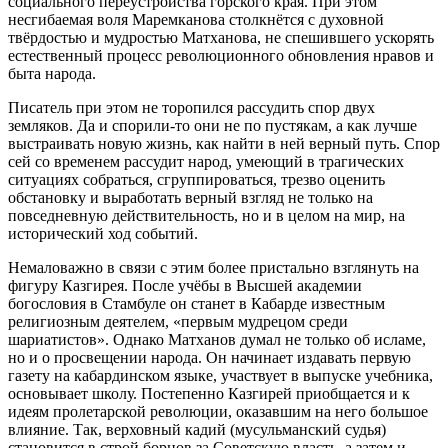
социального переустройства горского края. При этом
несгибаемая воля Маремканова столкнётся с духовной
твёрдостью и мудростью Матханова, не спешившего ускорять
естественный процесс революционного обновления нравов и
быта народа.
Писатель при этом не торопился рассудить спор двух
земляков. Да и спорили-то они не по пустякам, а как лучше
выстраивать новую жизнь, как найти в ней верный путь. Спор
сей со временем рассудит народ, умеющий в трагических
ситуациях собраться, сгруппироваться, трезво оценить
обстановку и выработать верный взгляд не только на
повседневную действительность, но и в целом на мир, на
исторический ход событий.
Немаловажно в связи с этим более пристально взглянуть на
фигуру Казгирея. После учёбы в Высшей академии
богословия в Стамбуле он станет в Кабарде известным
религиозным деятелем, «первым мудрецом среди
шариатистов». Однако Матханов думал не только об исламе,
но и о просвещении народа. Он начинает издавать первую
газету на кабардинском языке, участвует в выпуске учебника,
основывает школу. Постепенно Казгирей приобщается и к
идеям пролетарской революции, оказавшим на него большое
влияние. Так, верховный кадий (мусульманский судья)
становится в строй борцов за Советскую власть, а затем и