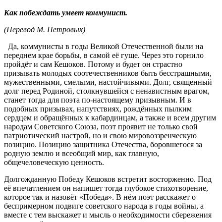
Как побеждать умеет коммунист.
(Перевод М. Петровых)
Да, коммунисты в годы Великой Отечественной были на
переднем крае борьбы, в самой её гуще. Через это горнило
пройдёт и сам Кешоков. Потому и будет он страстно
призывать молодых соотечественников быть бесстрашными,
мужественными, смелыми, настойчивыми. Долг, священный
долг перед Родиной, столкнувшейся с ненавистным врагом,
станет тогда для поэта по-настоящему призывным. И в
подобных призывах, напутствиях, рождённых пылким
сердцем и обращённых к кабардинцам, а также и всем другим
народам Советского Союза, поэт проявит не только свой
патриотический настрой, но и свою мировоззренческую
позицию. Позицию защитника Отечества, боровшегося за
родную землю и всеобщий мир, как главную,
общечеловеческую ценность.
Долгожданную Победу Кешоков встретит восторженно. Под
её впечатлением он напишет тогда глубокое стихотворение,
которое так и назовёт «Победа». В нём поэт расскажет о
беспримерном подвиге советского народа в годы войны, а
вместе с тем выскажет и мысль о необходимости сбережения