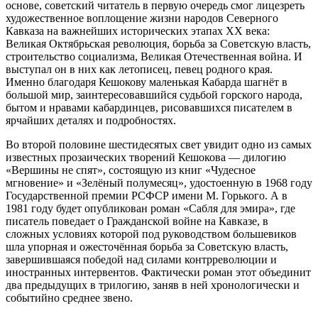
основе, советский читатель в первую очередь смог лицезреть
художественное воплощение жизни народов Северного
Кавказа на важнейших исторических этапах XX века:
Великая Октябрьская революция, борьба за Советскую власть,
строительство социализма, Великая Отечественная война. И
выступал он в них как летописец, певец родного края.
Именно благодаря Кешокову маленькая Кабарда шагнёт в
большой мир, заинтересовавшийся судьбой горского народа,
бытом и нравами кабардинцев, рисовавшихся писателем в
ярчайших деталях и подробностях.
Во второй половине шестидесятых свет увидит одно из самых
известных прозаических творений Кешокова — дилогию
«Вершины не спят», состоящую из книг «Чудесное
мгновение» и «Зелёный полумесяц», удостоенную в 1968 году
Государственной премии РСФСР имени М. Горького. А в
1981 году будет опубликован роман «Сабля для эмира», где
писатель поведает о Гражданской войне на Кавказе, в
сложных условиях которой под руководством большевиков
шла упорная и ожесточённая борьба за Советскую власть,
завершившаяся победой над силами контрреволюции и
иностранных интервентов. Фактически роман этот объединит
два предыдущих в трилогию, заняв в ней хронологически и
событийно среднее звено.