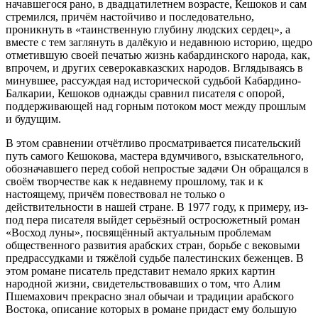
начавшегося рано, в двадцатилетнем возрасте, Кешоков и сам
стремился, причём настойчиво и последовательно,
проникнуть в «таинственную глубину людских сердец», а
вместе с тем заглянуть в далёкую и недавнюю историю, щедро
отметившую своей печатью жизнь кабардинского народа, как,
впрочем, и других северокавказских народов. Вглядываясь в
минувшее, рассуждая над исторической судьбой Кабардино-
Балкарии, Кешоков однажды сравнил писателя с опорой,
поддерживающей над горным потоком мост между прошлым
и будущим.
В этом сравнении отчётливо просматривается писательский
путь самого Кешокова, мастера вдумчивого, взыскательного,
обозначавшего перед собой непростые задачи Он обращался в
своём творчестве как к недавнему прошлому, так и к
настоящему, причём повествовал не только о
действительности в нашей стране. В 1977 году, к примеру, из-
под пера писателя выйдет серьёзный остросюжетный роман
«Восход луны», посвящённый актуальным проблемам
общественного развития арабских стран, борьбе с вековыми
предрассудками и тяжёлой судьбе палестинских беженцев. В
этом романе писатель представит немало ярких картин
народной жизни, свидетельствовавших о том, что Алим
Пшемахович прекрасно знал обычаи и традиции арабского
Востока, описание которых в романе придаст ему большую