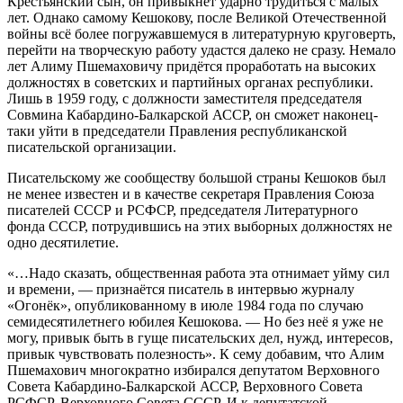
Крестьянский сын, он привыкнет ударно трудиться с малых
лет. Однако самому Кешокову, после Великой Отечественной
войны всё более погружавшемуся в литературную круговерть,
перейти на творческую работу удастся далеко не сразу. Немало
лет Алиму Пшемаховичу придётся проработать на высоких
должностях в советских и партийных органах республики.
Лишь в 1959 году, с должности заместителя председателя
Совмина Кабардино-Балкарской АССР, он сможет наконец-
таки уйти в председатели Правления республиканской
писательской организации.
Писательскому же сообществу большой страны Кешоков был
не менее известен и в качестве секретаря Правления Союза
писателей СССР и РСФСР, председателя Литературного
фонда СССР, потрудившись на этих выборных должностях не
одно десятилетие.
«…Надо сказать, общественная работа эта отнимает уйму сил
и времени, — признаётся писатель в интервью журналу
«Огонёк», опубликованному в июле 1984 года по случаю
семидесятилетнего юбилея Кешокова. — Но без неё я уже не
могу, привык быть в гуще писательских дел, нужд, интересов,
привык чувствовать полезность». К сему добавим, что Алим
Пшемахович многократно избирался депутатом Верховного
Совета Кабардино-Балкарской АССР, Верховного Совета
РСФСР, Верховного Совета СССР. И к депутатской