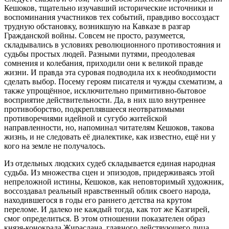
Кешоков, тщательно изучавший исторические источники и
воспоминания участников тех событий, правдиво воссоздаст
трудную обстановку, возникшую на Кавказе в разгар
Гражданской войны. Совсем не просто, разумеется,
складывались в условиях революционного противостояния и
судьбы простых людей. Разными путями, преодолевая
сомнения и колебания, приходили они к великой правде
жизни. И правда эта суровая подводила их к необходимости
сделать выбор. Посему героям писателя и чужды схематизм, а
также упрощённое, исключительно примитивно-бытовое
восприятие действительности. Да, в них шло внутреннее
противоборство, подкреплявшееся неотвратимыми
противоречиями идейной и сугубо житейской
направленности, но, напоминал читателям Кешоков, такова
жизнь, и не следовать её диалектике, как известно, ещё ни у
кого на земле не получалось.
Из отдельных людских судеб складывается единая народная
судьба. Из множества сцен и эпизодов, придерживаясь этой
непреложной истины, Кешоков, как неповторимый художник,
воссоздавал реальный нравственный облик своего народа,
находившегося в годы его раннего детства на крутом
переломе. И далеко не каждый тогда, как тот же Казгирей,
смог определиться. В этом отношении показателен образ
князя-конокрада Жираслана, главного действующего лица