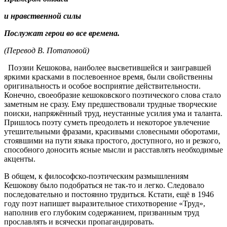
и нравственной силы
Послужат герои во все времена.
(Перевод В. Потаповой)
Поэзии Кешокова, наиболее высветившейся и заигравшей
яркими красками в послевоенное время, были свойственны
оригинальность и особое восприятие действительности.
Конечно, своеобразие кешоковского поэтического слова стало
заметным не сразу. Ему предшествовали трудные творческие
поиски, напряжённый труд, неустанные усилия ума и таланта.
Пришлось поэту суметь преодолеть и некоторое увлечение
утешительными фразами, красивыми словесными оборотами,
стоявшими на пути языка простого, доступного, но и резкого,
способного доносить ясные мысли и расставлять необходимые
акценты.
В общем, к философско-поэтическим размышлениям
Кешокову было подобраться не так-то и легко. Следовало
последовательно и постоянно трудиться. Кстати, ещё в 1946
году поэт напишет выразительное стихотворение «Труд»,
наполнив его глубоким содержанием, призванным труд
прославлять и всячески пропагандировать.