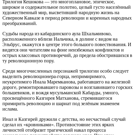
Трилогия Кешокова — это многоплановое, эпическое,
широкое и содержательное полотно, целый густо населённый
художественный мир, высветивший народную жизнь на
Северном Кавказе в период революции и коренных народных
преобразований.
Судьбы народа из кабардинского аула Шхальмивоко,
расположенного вблизи Нальчика, в долине с видом на
Эльбрус, окажутся в центре этого большого повествования. И
видятся они читателям на фоне неизбежных конфликтов и
острых классовых противоречий, до предела обострившихся в
ту революционную пору.
Среди многочисленных персонажей трилогии особо следует
выделить революционера-горца, непримиримого,
неукротимого Инала Маремканова, работавшего на железной
дороге, ремонтировавшего паровозы и возглавившего горских
большевиков, и вождя мусульманской Кабарды, умного,
просвещённого Казгирея Матханова, стремившегося
примирить революцию и шариат под зелёным знаменем
ислама.
Инал и Казгирей дружили с детства, но несчастный случай
сделал их «кровниками». Противостояние этих ярких
личностей отобразит трагический накал процесса