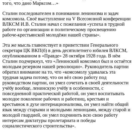
того, что дано Марксом…»
Сталин последователен в понимании ленинизма и задач
комсомола. Своё выступление на V Всесоюзной конференции
ВЛКСМ И.В. Сталин начал с пожелания «успеха в трудной
работе по организации и политическому просвещению
рабоче-крестьянской молодёжи нашей страны».
Эта же мысль главенствует в приветствии Генерального
секретаря ЦК ВКП(б) в день десятилетнего юбилея ВЛКСМ,
опубликованном в «Правде» 28 октября 1928 года. В нём
Сталин подчеркнул, что «Ленинский комсомол был и остаётся
молодым резервом нашей революции». Руководитель партии
обратил внимание на то, что «комсомолу удавалась эта
трудная задача потому, что он вёл свою работу под
руководством партии, он умел сочетать в своей деятельности
учёбу вообще, ленинскую учёбу в особенности, с
повседневной практической работой, он умел воспитывать
молодое поколение рабочих и работниц, крестьян и
крестьянок в духе интернационализма, он умел найти общий
язык между старыми и молодыми ленинцами, между старой и
молодой гвардией, он умел подчинить всю свою работу
интересам диктатуры пролетариата и победы
социалистического строительства».