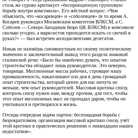
столь же сурово критикует «беспринципную групповую
борьбу внутри комсомола». Его жёсткий вопрос: «Чем
объяснить, что «косаревцев» и «соболевцев» (в то время А.
Косарев руководил Московским комитетом ВЛКСМ, а С.
Соболев — Северо-Западным бюро ЦК ВЛКСМ) в комсомоле
сколько угодно, а марксистов приходится искать со свечой в
руках?» — был встречен аплодисментами делегатов.
Никак не назовёшь сиюминутным по своему политическому
значению и заключительный вывод этого раздела знаковой
сталинской речи: «Было бы ошибочно думать, что опытом
строительства обладают лишь руководители. Это неверно,
товарищи. Миллионные массы рабочих, строящие нашу
промышленность, накапливают изо дня в день громадный
опыт строительства, который ценен для нас ничуть не
меньше, чем опыт руководителей. Массовая критика снизу,
контроль снизу нужен нам, между прочим, для того, чтобы
этот опыт миллионных масс не пропадал даром, чтобы он
учитывался и претворялся в жизнь.
Отсюда очередная задача партии: беспощадная борьба с
бюрократизмом, организация массовой критики снизу, учёт
этой критики в практических решениях о ликвидации наших
недостатков».