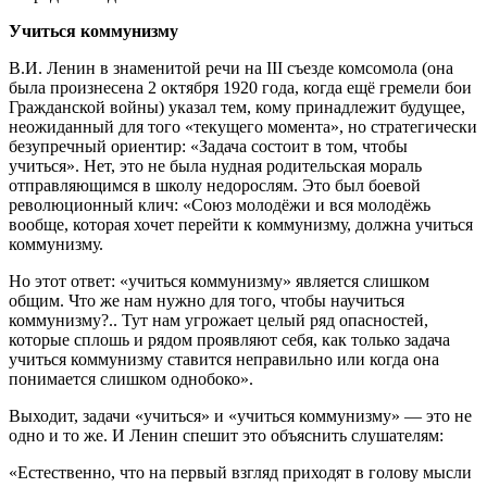
Учиться коммунизму
В.И. Ленин в знаменитой речи на III съезде комсомола (она
была произнесена 2 октября 1920 года, когда ещё гремели бои
Гражданской войны) указал тем, кому принадлежит будущее,
неожиданный для того «текущего момента», но стратегически
безупречный ориентир: «Задача состоит в том, чтобы
учиться». Нет, это не была нудная родительская мораль
отправляющимся в школу недорослям. Это был боевой
революционный клич: «Союз молодёжи и вся молодёжь
вообще, которая хочет перейти к коммунизму, должна учиться
коммунизму.
Но этот ответ: «учиться коммунизму» является слишком
общим. Что же нам нужно для того, чтобы научиться
коммунизму?.. Тут нам угрожает целый ряд опасностей,
которые сплошь и рядом проявляют себя, как только задача
учиться коммунизму ставится неправильно или когда она
понимается слишком однобоко».
Выходит, задачи «учиться» и «учиться коммунизму» — это не
одно и то же. И Ленин спешит это объяснить слушателям:
«Естественно, что на первый взгляд приходят в голову мысли