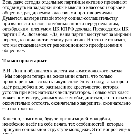
Ведь даже сегодня отдельные партийцы активно призывают
отодвинуть на задворки любые мысли о классовой борьбе в
обществе, раздираемом классовыми противоречиями.
Думается, альтернативой этому социал-соглашательству
призваны стать слова опубликованного перед недавним,
октябрьским, пленумом ЦК КПРФ доклада Председателя ЦК
партии Г.А. Зюганова: «Да, наша партия выступает за мирный
переход к социалистическому развитию. Но это не означает,
что мы отказываемся от революционного преобразования
общества».
Только пролетариат
В.И. Ленин обращался к делегатам комсомольского съезда:
«Мы говорим теперь на основании опыта, что только
пролетариат мог создать такую сплочённую силу, за которою
идёт раздробленное, распылённое крестьянство, которая
устояла при всех натисках эксплуататоров. Только этот класс
может помочь трудящимся массам объединиться, сплотиться и
окончательно отстоять, окончательно закрепить, окончательно
его построить».
Конечно, комсомол, будучи организацией молодёжи,
неизбежно несёт на себе печать тех особенностей, которые
присущи социальной структуре молодёжи. Этот вопрос ещё в