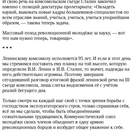
И свою речь на комсомольском съезде Сталин закончил
именно с позиций диктатуры пролетариата: «Овладеть
наукой, выковать новые кадры большевиков-специалистов по
всем отраслям знаний, учиться, учиться, учиться упорнейшим
образом, — такова теперь задача.
Массовый поход революционной молодёжи за науку, — вот
что нам нужно теперь, товарищи».
* * *
Ленинскому комсомолу исполняется 95 лет. И если в этот день
мы стремимся поставить ему планку на той высоте, которую
определили В.И. Ленин и И.В. Сталин, то значит, надежды на
него действительно огромны. Поэтому завершим
сегодняшний разговор итоговой фразой ленинской речи на III
съезде комсомола, лишь слегка видоизменив её с учётом
реалий бегущего дня.
Только смотря на каждый шаг свой с точки зрения борьбы с
господством эксплуататорского строя, только спрашивая себя,
всё ли мы сделали, чтобы быть объединёнными
сознательными трудящимися, Коммунистический союз
молодёжи своих членов объединит в одну армию
революционных борцов и возбудит общее уважение к себе.