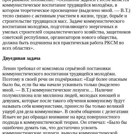
коммунистическое воспитание трудящейся молодёжи, в
котором теоретическое просвещение (выделено мной. — В.Т.)
тесно связано с активным участием в жизни, труде, борьбе и
строительстве трудящихся масс. Задаче коммунистического
воспитания молодёжи, подготовляющего энергичных и
умелых строителей социалистического хозяйства, защитников
советской республики, организаторов нового общества,
должна быть подчинена вся практическая работа РКСМ во
всех областях».
Двуединая задача
Ленин требовал от комсомола серьёзной постановки
коммунистического воспитания трудящейся молодёжи.
Поэтому в своей речи он подчёркивал: «Ещё более опасным
было бы, если бы мы начали усваивать только (выделено
мной. — В.Т.) коммунистические лозунги… Наличие
полумиллиона или миллиона людей, молодых юношей и
девушек, которые после такого обучения коммунизму будут
называть себя коммунистами, принесло бы только великий
ущерб для дела коммунизма». В своём общении с делегатами
Ильич не раз обращал внимание на вред поверхностного
подхода к коммунистической теории. Он отмечал: «Было бы
ошибочно думать так, что достаточно усвоить
коммунистические лозунги, выводы коммунистической