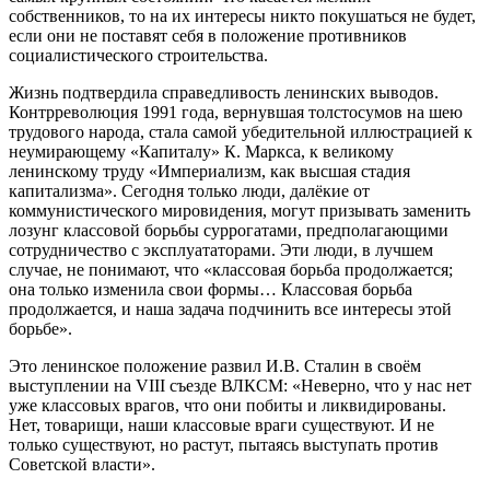
собственников, то на их интересы никто покушаться не будет,
если они не поставят себя в положение противников
социалистического строительства.
Жизнь подтвердила справедливость ленинских выводов.
Контрреволюция 1991 года, вернувшая толстосумов на шею
трудового народа, стала самой убедительной иллюстрацией к
неумирающему «Капиталу» К. Маркса, к великому
ленинскому труду «Империализм, как высшая стадия
капитализма». Сегодня только люди, далёкие от
коммунистического мировидения, могут призывать заменить
лозунг классовой борьбы суррогатами, предполагающими
сотрудничество с эксплуататорами. Эти люди, в лучшем
случае, не понимают, что «классовая борьба продолжается;
она только изменила свои формы… Классовая борьба
продолжается, и наша задача подчинить все интересы этой
борьбе».
Это ленинское положение развил И.В. Сталин в своём
выступлении на VIII съезде ВЛКСМ: «Неверно, что у нас нет
уже классовых врагов, что они побиты и ликвидированы.
Нет, товарищи, наши классовые враги существуют. И не
только существуют, но растут, пытаясь выступать против
Советской власти».