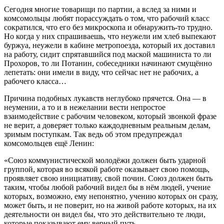
Сегодня многие товарищи по партии, а вслед за ними и
комсомольцы любят порассуждать о том, что рабочий класс
сократился, что его без микроскопа и обнаружить-то трудно.
Но когда у них спрашиваешь, что неужели им хлеб выпекают
буржуа, неужели в кабине метропоезда, который их доставил
на работу, сидит спрятавшийся под маской машиниста то ли
Прохоров, то ли Потанин, собеседники начинают смущённо
лепетать: они имели в виду, что сейчас нет не рабочих, а
рабочего класса…
Причина подобных лукавств неглубоко прячется. Она — в
неумении, а то и в нежелании вести непростое
взаимодействие с рабочим человеком, который звонкой фразе
не верит, а доверяет только каждодневным реальным делам,
зримым поступкам. Так ведь об этом предупреждал
комсомольцев ещё Ленин:
«Союз коммунистической молодёжи должен быть ударной
группой, которая во всякой работе оказывает свою помощь,
проявляет свою инициативу, свой почин. Союз должен быть
таким, чтобы любой рабочий видел бы в нём людей, учение
которых, возможно, ему непонятно, учению которых он сразу,
может быть, и не поверит, но на живой работе которых, на их
деятельности он видел бы, что это действительно те люди,
которые показывают ему верный путь.