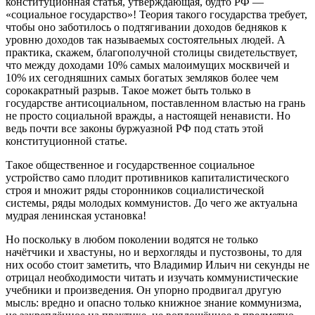
конституционная статья, утверждающая, будто РФ —
«социальное государство»! Теория такого государства требует,
чтобы оно заботилось о подтягивании доходов бедняков к
уровню доходов так называемых состоятельных людей. А
практика, скажем, благополучной столицы свидетельствует,
что между доходами 10% самых малоимущих москвичей и
10% их сегодняшних самых богатых земляков более чем
сорокакратный разрыв. Такое может быть только в
государстве антисоциальном, поставленном властью на грань
не просто социальной вражды, а настоящей ненависти. Но
ведь почти все законы буржуазной РФ под стать этой
конституционной статье.
Такое общественное и государственное социальное
устройство само плодит противников капиталистического
строя и множит ряды сторонников социалистической
системы, ряды молодых коммунистов. До чего же актуальна
мудрая ленинская установка!
Но поскольку в любом поколении водятся не только
начётчики и хвастуны, но и верхогляды и пустозвоны, то для
них особо стоит заметить, что Владимир Ильич ни секунды не
отрицал необходимости читать и изучать коммунистические
учебники и произведения. Он упорно продвигал другую
мысль: вредно и опасно только книжное знание коммунизма,