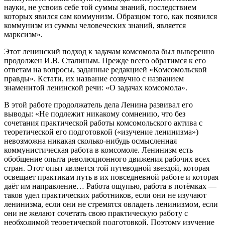
науки, не усвоив себе той суммы знаний, последствием
которых явился сам коммунизм. Образцом того, как появился
коммунизм из суммы человеческих знаний, является
марксизм».
Этот ленинский подход к задачам комсомола был выверенно
продолжен И.В. Сталиным. Прежде всего обратимся к его
ответам на вопросы, заданные редакцией «Комсомольской
правды». Кстати, их название созвучно с названием
знаменитой ленинской речи: «О задачах комсомола».
В этой работе продолжатель дела Ленина развивал его
выводы: «Не подлежит никакому сомнению, что без
сочетания практической работы комсомольского актива с
теоретической его подготовкой («изучение ленинизма»)
невозможна никакая сколько-нибудь осмысленная
коммунистическая работа в комсомоле. Ленинизм есть
обобщение опыта революционного движения рабочих всех
стран. Этот опыт является той путеводной звездой, которая
освещает практикам путь в их повседневной работе и которая
даёт им направление… Работа ощупью, работа в потёмках —
таков удел практических работников, если они не изучают
ленинизма, если они не стремятся овладеть ленинизмом, если
они не желают сочетать свою практическую работу с
необходимой теоретической подготовкой. Поэтому изучение