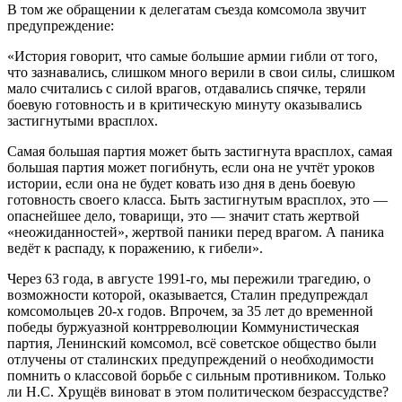
В том же обращении к делегатам съезда комсомола звучит
предупреждение:
«История говорит, что самые большие армии гибли от того,
что зазнавались, слишком много верили в свои силы, слишком
мало считались с силой врагов, отдавались спячке, теряли
боевую готовность и в критическую минуту оказывались
застигнутыми врасплох.
Самая большая партия может быть застигнута врасплох, самая
большая партия может погибнуть, если она не учтёт уроков
истории, если она не будет ковать изо дня в день боевую
готовность своего класса. Быть застигнутым врасплох, это —
опаснейшее дело, товарищи, это — значит стать жертвой
«неожиданностей», жертвой паники перед врагом. А паника
ведёт к распаду, к поражению, к гибели».
Через 63 года, в августе 1991-го, мы пережили трагедию, о
возможности которой, оказывается, Сталин предупреждал
комсомольцев 20-х годов. Впрочем, за 35 лет до временной
победы буржуазной контрреволюции Коммунистическая
партия, Ленинский комсомол, всё советское общество были
отлучены от сталинских предупреждений о необходимости
помнить о классовой борьбе с сильным противником. Только
ли Н.С. Хрущёв виноват в этом политическом безрассудстве?