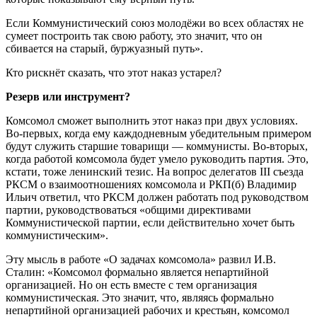
Если Коммунистический союз молодёжи во всех областях не
сумеет построить так свою работу, это значит, что он
сбивается на старый, буржуазный путь».
Кто рискнёт сказать, что этот наказ устарел?
Резерв или инструмент?
Комсомол сможет выполнить этот наказ при двух условиях.
Во-первых, когда ему каждодневным убедительным примером
будут служить старшие товарищи — коммунисты. Во-вторых,
когда работой комсомола будет умело руководить партия. Это,
кстати, тоже ленинский тезис. На вопрос делегатов III съезда
РКСМ о взаимоотношениях комсомола и РКП(б) Владимир
Ильич ответил, что РКСМ должен работать под руководством
партии, руководствоваться «общими директивами
Коммунистической партии, если действительно хочет быть
коммунистическим».
Эту мысль в работе «О задачах комсомола» развил И.В.
Сталин: «Комсомол формально является непартийной
организацией. Но он есть вместе с тем организация
коммунистическая. Это значит, что, являясь формально
непартийной организацией рабочих и крестьян, комсомол