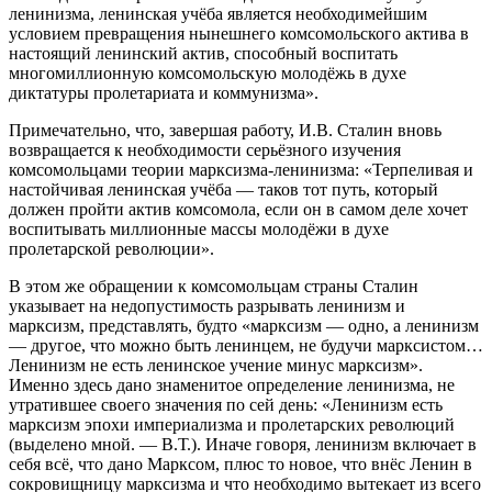
ленинизма, ленинская учёба является необходимейшим
условием превращения нынешнего комсомольского актива в
настоящий ленинский актив, способный воспитать
многомиллионную комсомольскую молодёжь в духе
диктатуры пролетариата и коммунизма».
Примечательно, что, завершая работу, И.В. Сталин вновь
возвращается к необходимости серьёзного изучения
комсомольцами теории марксизма-ленинизма: «Терпеливая и
настойчивая ленинская учёба — таков тот путь, который
должен пройти актив комсомола, если он в самом деле хочет
воспитывать миллионные массы молодёжи в духе
пролетарской революции».
В этом же обращении к комсомольцам страны Сталин
указывает на недопустимость разрывать ленинизм и
марксизм, представлять, будто «марксизм — одно, а ленинизм
— другое, что можно быть ленинцем, не будучи марксистом…
Ленинизм не есть ленинское учение минус марксизм».
Именно здесь дано знаменитое определение ленинизма, не
утратившее своего значения по сей день: «Ленинизм есть
марксизм эпохи империализма и пролетарских революций
(выделено мной. — В.Т.). Иначе говоря, ленинизм включает в
себя всё, что дано Марксом, плюс то новое, что внёс Ленин в
сокровищницу марксизма и что необходимо вытекает из всего