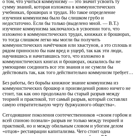
о том, что учиться коммунизму — это значит усвоить ту
сумму знаний, которая изложена в коммунистических
учебниках, брошюрах и трудах. Но такое определение
изучения коммунизма было бы слишком грубо и
недостаточно. Если бы только (выделено мной. — В.Т.)
изучение коммунизма заключалось в усвоении того, что
изложено в коммунистических трудах, книжках и брошюрах,
то тогда слишком легко мы могли бы получить
коммунистических начётчиков или хвастунов, а это сплошь и
рядом приносило бы нам вред и ущерб, так как эти люди,
научившись и начитавшись того, что изложено в
коммунистических книгах и брошюрах, оказались бы не
умеющими соединить все эти знания и не сумели бы
действовать так, как того действительно коммунизм требует…
Без работы, без борьбы книжное знание коммунизма из
коммунистических брошюр и произведений ровно ничего не
стоит, так как оно продолжало бы старый разрыв между
теорией и практикой, тот самый разрыв, который составлял
самую отвратительную черту буржуазного общества».
Сегодняшние поколения соотечественников «своим горбом и
всей спиною познали» разрыв не только между теорией и
практикой, но и между обильным словом и убогим делом
«отцов» реставрации капитализма. Чего стоит одна