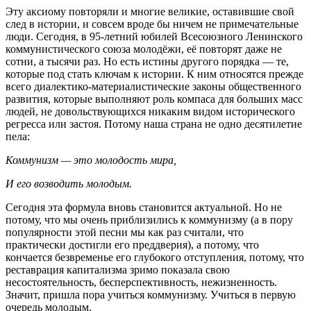
Эту аксиому повторяли и многие великие, оставившие свой
след в истории, и совсем вроде бы ничем не примечательные
люди. Сегодня, в 95-летний юбилей Всесоюзного Ленинского
коммунистического союза молодёжи, её повторят даже не
сотни, а тысячи раз. Но есть истины другого порядка — те,
которые под стать ключам к истории. К ним относятся прежде
всего диалектико-материалистические законы общественного
развития, которые выполняют роль компаса для больших масс
людей, не довольствующихся никаким видом исторического
регресса или застоя. Потому наша страна не одно десятилетие
пела:
Коммунизм — это молодость мира,
И его возводить молодым.
Сегодня эта формула вновь становится актуальной. Но не
потому, что мы очень приблизились к коммунизму (а в пору
популярности этой песни мы как раз считали, что
практически достигли его преддверия), а потому, что
кончается безвременье его глубокого отступления, потому, что
реставрация капитализма зримо показала свою
несостоятельность, бесперспективность, нежизненность.
Значит, пришла пора учиться коммунизму. Учиться в первую
очередь молодым.