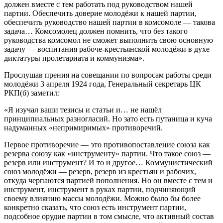
должен вместе с тем работать под руководством нашей
партии. Обеспечить доверие молодёжи к нашей партии,
обеспечить руководство нашей партии в комсомоле — такова
задача… Комсомолец должен помнить, что без такого
руководства комсомол не сможет выполнить свою основную
задачу — воспитания рабоче-крестьянской молодёжи в духе
диктатуры пролетариата и коммунизма».
Прослушав прения на совещании по вопросам работы среди
молодёжи 3 апреля 1924 года, Генеральный секретарь ЦК
РКП(б) заметил:
«Я изучал ваши тезисы и статьи и… не нашёл
принципиальных разногласий. Но зато есть путаница и куча
надуманных «непримиримых» противоречий.
Первое противоречие — это противопоставление союза как
резерва союзу как «инструменту» партии. Что такое союз —
резерв или инструмент? И то и другое… Коммунистический
союз молодёжи — резерв, резерв из крестьян и рабочих,
откуда черпаются партией пополнения. Но он вместе с тем и
инструмент, инструмент в руках партии, подчиняющий
своему влиянию массы молодёжи. Можно было бы более
конкретно сказать, что союз есть инструмент партии,
подсобное орудие партии в том смысле, что активный состав