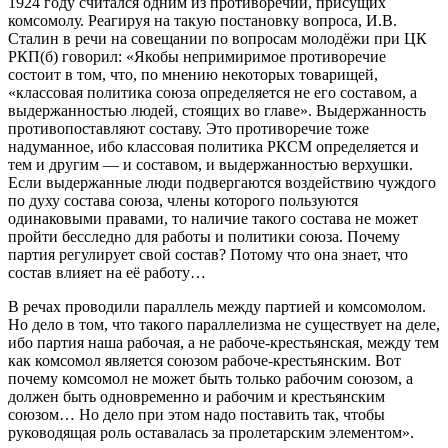
1924 году считался одним из противоречий, присущих
комсомолу. Реагируя на такую постановку вопроса, И.В.
Сталин в речи на совещании по вопросам молодёжи при ЦК
РКП(б) говорил: «Якобы непримиримое противоречие
состоит в том, что, по мнению некоторых товарищей,
«классовая политика союза определяется не его составом, а
выдержанностью людей, стоящих во главе». Выдержанность
противопоставляют составу. Это противоречие тоже
надуманное, ибо классовая политика РКСМ определяется и
тем и другим — и составом, и выдержанностью верхушки.
Если выдержанные люди подвергаются воздействию чуждого
по духу состава союза, члены которого пользуются
одинаковыми правами, то наличие такого состава не может
пройти бесследно для работы и политики союза. Почему
партия регулирует свой состав? Потому что она знает, что
состав влияет на её работу…
В речах проводили параллель между партией и комсомолом.
Но дело в том, что такого параллелизма не существует на деле,
ибо партия наша рабочая, а не рабоче-крестьянская, между тем
как комсомол является союзом рабоче-крестьянским. Вот
почему комсомол не может быть только рабочим союзом, а
должен быть одновременно и рабочим и крестьянским
союзом… Но дело при этом надо поставить так, чтобы
руководящая роль оставалась за пролетарским элементом».