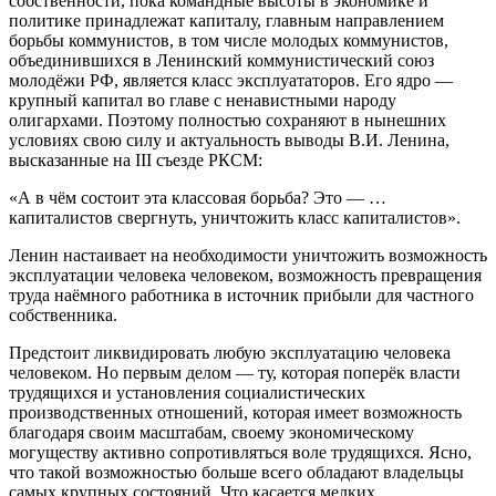
собственности, пока командные высоты в экономике и
политике принадлежат капиталу, главным направлением
борьбы коммунистов, в том числе молодых коммунистов,
объединившихся в Ленинский коммунистический союз
молодёжи РФ, является класс эксплуататоров. Его ядро —
крупный капитал во главе с ненавистными народу
олигархами. Поэтому полностью сохраняют в нынешних
условиях свою силу и актуальность выводы В.И. Ленина,
высказанные на III съезде РКСМ:
«А в чём состоит эта классовая борьба? Это — …
капиталистов свергнуть, уничтожить класс капиталистов».
Ленин настаивает на необходимости уничтожить возможность
эксплуатации человека человеком, возможность превращения
труда наёмного работника в источник прибыли для частного
собственника.
Предстоит ликвидировать любую эксплуатацию человека
человеком. Но первым делом — ту, которая поперёк власти
трудящихся и установления социалистических
производственных отношений, которая имеет возможность
благодаря своим масштабам, своему экономическому
могуществу активно сопротивляться воле трудящихся. Ясно,
что такой возможностью больше всего обладают владельцы
самых крупных состояний. Что касается мелких