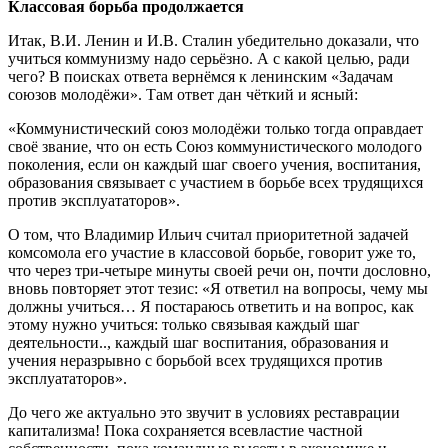
Классовая борьба продолжается
Итак, В.И. Ленин и И.В. Сталин убедительно доказали, что
учиться коммунизму надо серьёзно. А с какой целью, ради
чего? В поисках ответа вернёмся к ленинским «Задачам
союзов молодёжи». Там ответ дан чёткий и ясный:
«Коммунистический союз молодёжи только тогда оправдает
своё звание, что он есть Союз коммунистического молодого
поколения, если он каждый шаг своего учения, воспитания,
образования связывает с участием в борьбе всех трудящихся
против эксплуататоров».
О том, что Владимир Ильич считал приоритетной задачей
комсомола его участие в классовой борьбе, говорит уже то,
что через три-четыре минуты своей речи он, почти дословно,
вновь повторяет этот тезис: «Я ответил на вопросы, чему мы
должны учиться… Я постараюсь ответить и на вопрос, как
этому нужно учиться: только связывая каждый шаг
деятельности.., каждый шаг воспитания, образования и
учения неразрывно с борьбой всех трудящихся против
эксплуататоров».
До чего же актуально это звучит в условиях реставрации
капитализма! Пока сохраняется всевластие частной