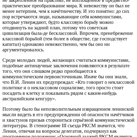
не закреплённое на практике, не воплощённое в предметно-
практическое преобразование мира. К невежеству он был не
менее нетерпим, чем к начётничеству. И это понятно: до сих
пор встречаются люди, называющие себя коммунистами,
которые утверждают, будто классовую борьбу можно
отодвинуть на задний план, потому что советская
цивилизация была-де бесклассовой. Впрочем, пренебрежение
классовой борьбой (тем более в обществе, где господствует
капитал) одинаково невежественно, чем бы оно ни
аргументировалось.
Среди молодых людей, желающих считаться коммунистами,
подобные антинаучные заключения появляются в результате
того, что они слишком редко приобщаются к
коммунистическим первоисточникам. Иначе бы они знали,
что В.И. Ленин их предупреждал: «Кто говорит о неклассовой
политике и о неклассовом социализме, того просто стоит
посадить в клетку и показывать рядом с каким-нибудь
австралийским кенгуру».
Поэтому было бы непозволительным извращением ленинской
мысли видеть в его предупреждении об опасности начётчиков
и хвастунов призыв сторониться серьёзной коммунистической
литературы. В стенограмме III съезда РКСМ значится, что
Ленин, отвечая на вопросы делегатов, подчеркнул как
программное положение: «Основной задачей РКСМ является