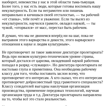
наоборот, невежества у нас в этой области тьма-тьмущая.
Более того, у нас есть люди, которые готовы воспевать нашу
некультурность. Если ты неграмотен или пишешь
неправильно и кичишься своей отсталостью, — ты рабочий
«от станка», тебе почёт и уважение. Если ты вылез из
некультурности, научился грамоте, овладел наукой, — ты
чужой, «оторвался» от масс, перестал быть рабочим.
Я думаю, что мы не двинемся вперёд ни на шаг, пока не
вытравим этого варварства и дикости, этого варварского
отношения к науке и людям культурным».
Не противоречит ли такое заявление диктатуре пролетариата?
Ведь при низком культурно-техническом уровне страны,
который достался от царизма, овладевший наукой работник
попадал в разряд «служащих». Но диктатура пролетариата не
настолько глупа и примитивна. Она необходима рабочему
классу для того, чтобы поставить заслон всему, что
противоречит его интересам. А кто сказал, что его интересам
противоречит добросовестный труд грамотного специалиста?
Классу созидателей выгодны наилучшая организация
производства, применение передовых технологий, научная
организация труда и т.д. Диктатура пролетариата направлена
на то, чтобы всё это стало реальностью.