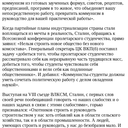
коммунизм из готовых заученных формул, советов, рецептов,
предписаний, программ в то живое, что объединяет вашу
непосредственную работу, превратить коммунизм в
руководство для вашей практической работы».
Когда партийные планы индустриализации страны стали
воплощаться из мечты в реальность, Сталин, обращаясь к
Всесоюзной конференции пролетарского студенчества, прямо
заявил: «Нельзя строить новое общество без нового
комсостава». Генеральный секретарь ЦК ВКП(б) поставил
задачу «добиться того, чтобы пролетарское студенчество
рассматривало себя как неразрывную часть трудящихся масс,
добиться того, чтобы студенты чувствовали себя
общественниками и вели себя как подлинные
общественники». И добавил: «Коммунисты-студенты должны
уметь сочетать политическую работу с делом овладения
наукой».
Выступая на VIII съезде ВЛКСМ, Сталин, с первых слов
своей речи пообещавший говорить «о наших слабостях и о
наших задачах в связи с этими слабостями», горько
признавался: «Охотников строить и руководить
строительством у нас хоть отбавляй как в области сельского
хозяйства, так и в области промышленности. А людей,
умеющих строить и руководить, у нас до безобразия мало. И