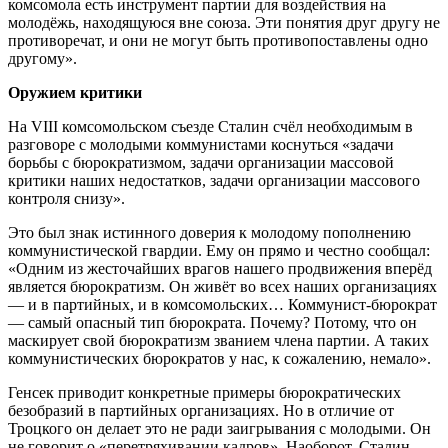
комсомола есть инструмент партии для воздействия на
молодёжь, находящуюся вне союза. Эти понятия друг другу не
противоречат, и они не могут быть противопоставлены одно
другому».
Оружием критики
На VIII комсомольском съезде Сталин счёл необходимым в
разговоре с молодыми коммунистами коснуться «задачи
борьбы с бюрократизмом, задачи организации массовой
критики наших недостатков, задачи организации массового
контроля снизу».
Это был знак истинного доверия к молодому пополнению
коммунистической гвардии. Ему он прямо и честно сообщал:
«Одним из жесточайших врагов нашего продвижения вперёд
является бюрократизм. Он живёт во всех наших организациях
— и в партийных, и в комсомольских… Коммунист-бюрократ
— самый опасный тип бюрократа. Почему? Потому, что он
маскирует свой бюрократизм званием члена партии. А таких
коммунистических бюрократов у нас, к сожалению, немало».
Генсек приводит конкретные примеры бюрократических
безобразий в партийных организациях. Но в отличие от
Троцкого он делает это не ради заигрывания с молодыми. Он
не говорит о «перетряхивании кадров». Наоборот, Сталин